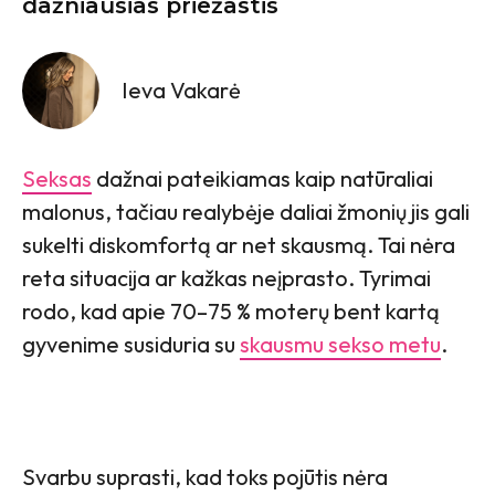
dažniausias priežastis
Ieva Vakarė
Seksas
dažnai pateikiamas kaip natūraliai
malonus, tačiau realybėje daliai žmonių jis gali
sukelti diskomfortą ar net skausmą. Tai nėra
reta situacija ar kažkas neįprasto. Tyrimai
rodo, kad apie 70–75 % moterų bent kartą
gyvenime susiduria su
skausmu sekso metu
.
Svarbu suprasti, kad toks pojūtis nėra