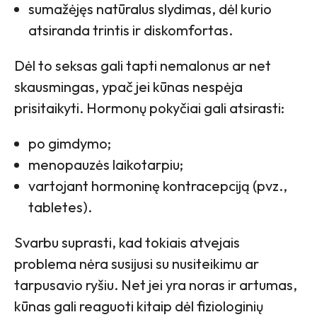
sumažėjęs natūralus slydimas, dėl kurio
atsiranda trintis ir diskomfortas.
Dėl to seksas gali tapti nemalonus ar net
skausmingas, ypač jei kūnas nespėja
prisitaikyti. Hormonų pokyčiai gali atsirasti:
po gimdymo;
menopauzės laikotarpiu;
vartojant hormoninę kontracepciją (pvz.,
tabletes).
Svarbu suprasti, kad tokiais atvejais
problema nėra susijusi su nusiteikimu ar
tarpusavio ryšiu. Net jei yra noras ir artumas,
kūnas gali reaguoti kitaip dėl fiziologinių