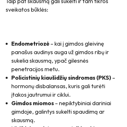
Taip pat skausmą gali sukelti ir tam tikros
sveikatos būklės:
Endometriozė
– kai į gimdos gleivinę
panašus audinys auga už gimdos ribų ir
sukelia skausmą, ypač gilesnės
penetracijos metu.
Policistinių kiaušidžių sindromas (PKS)
–
hormonų disbalansas, kuris gali turėti
įtakos jautrumui ir ciklui.
Gimdos miomos
– nepiktybiniai dariniai
gimdoje, galintys sukelti spaudimą ar
skausmą.