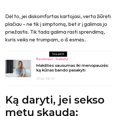
Dėl to, jei diskomfortas kartojasi, verta žiūrėti
plačiau – ne tik į simptomą, bet ir į galimas jo
priežastis. Tik tada galima rasti sprendimą,
kuris veiks ne trumpam, o iš esmės.
Taip pat žr
Raudonasis
Sveikata
Makšties sausumas iki menopauzės:
ką kūnas bando pasakyti
2026-08-01
Ką daryti, jei sekso
metu skauda: