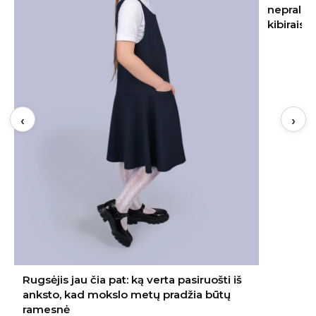
nepraleiskite šių datų – kitąmet skinsite
kibirais
‹
›