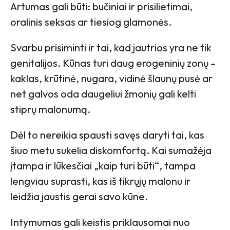
Artumas gali būti: bučiniai ir prisilietimai,
oralinis seksas ar tiesiog glamonės.
Svarbu prisiminti ir tai, kad jautrios yra ne tik
genitalijos. Kūnas turi daug erogeninių zonų –
kaklas, krūtinė, nugara, vidinė šlaunų pusė ar
net galvos oda daugeliui žmonių gali kelti
stiprų malonumą.
Dėl to nereikia spausti savęs daryti tai, kas
šiuo metu sukelia diskomfortą. Kai sumažėja
įtampa ir lūkesčiai „kaip turi būti“, tampa
lengviau suprasti, kas iš tikrųjų malonu ir
leidžia jaustis gerai savo kūne.
Intymumas gali keistis priklausomai nuo