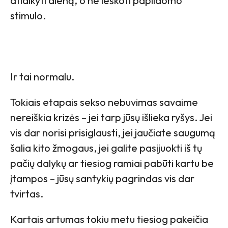
atlaikyti dieną, o ne ieškoti papildomo
stimulo.
Ir tai normalu.
Tokiais etapais sekso nebuvimas savaime
nereiškia krizės – jei tarp jūsų išlieka ryšys. Jei
vis dar norisi prisiglausti, jei jaučiate saugumą
šalia kito žmogaus, jei galite pasijuokti iš tų
pačių dalykų ar tiesiog ramiai pabūti kartu be
įtampos – jūsų santykių pagrindas vis dar
tvirtas.
Kartais artumas tokiu metu tiesiog pakeičia