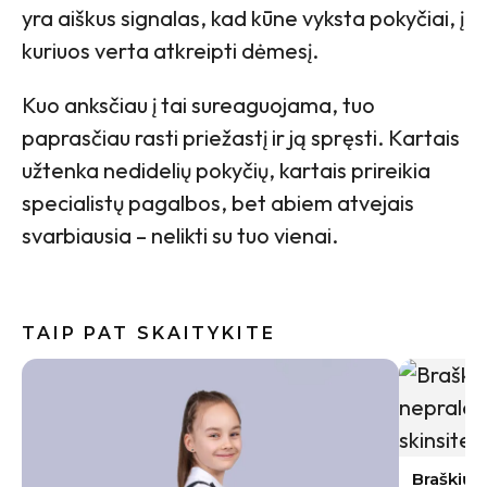
yra aiškus signalas, kad kūne vyksta pokyčiai, į
kuriuos verta atkreipti dėmesį.
Kuo anksčiau į tai sureaguojama, tuo
paprasčiau rasti priežastį ir ją spręsti. Kartais
užtenka nedidelių pokyčių, kartais prireikia
specialistų pagalbos, bet abiem atvejais
svarbiausia – nelikti su tuo vienai.
TAIP PAT SKAITYKITE
Baklažan
kremiška,
užkandži
Braškių sodinimas rugpjūtį 2026: