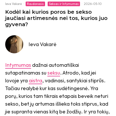
Ieva Vakarė
·
Raudonasis
Seksas ir Intymumas
·
2026-05-10
Kodėl kai kurios poros be sekso
jaučiasi artimesnės nei tos, kurios juo
gyvena?
Ieva Vakarė
Intymumas
dažnai automatiškai
sutapatinamas su
seksu
. Atrodo, kad jei
lovoje yra
aistra
, vadinasi, santykiai stiprūs.
Tačiau realybė kur kas sudėtingesnė. Yra
porų, kurios tam tikrais etapais beveik neturi
sekso, bet jų artumas išlieka toks stiprus, kad
jie supranta vienas kitą be žodžių. Ir yra tokių,