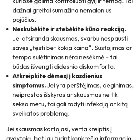
kuriose galima kontroliuoti gylį ir tempą. Tai
dažnai greitai sumažina nemalonius
pojūčius.
Neskubėkite ir stebėkite kūno reakciją.
Jei atsiranda skausmas, svarbu nespausti
savęs „tęsti bet kokia kaina“. Sustojimas ar
tempo sulėtinimas nėra nesėkmė – tai
būdas išvengti didesnio diskomforto.
Atkreipkite dėmesį į kasdienius
simptomus.
Jei yra perštėjimas, deginimas,
neįprastos išskyros ar skausmas ne tik
sekso metu, tai gali rodyti infekciją ar kitą
sveikatos problemą.
Jei skausmas kartojasi, verta kreiptis į
gydytoją, bet jau turint konkrečią informaciją