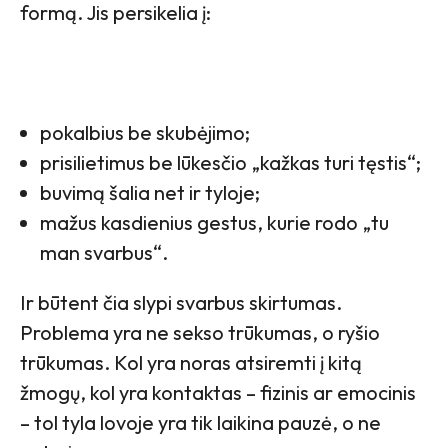
formą. Jis persikelia į:
pokalbius be skubėjimo;
prisilietimus be lūkesčio „kažkas turi tęstis“;
buvimą šalia net ir tyloje;
mažus kasdienius gestus, kurie rodo „tu
man svarbus“.
Ir būtent čia slypi svarbus skirtumas.
Problema yra ne sekso trūkumas, o ryšio
trūkumas. Kol yra noras atsiremti į kitą
žmogų, kol yra kontaktas – fizinis ar emocinis
– tol tyla lovoje yra tik laikina pauzė, o ne