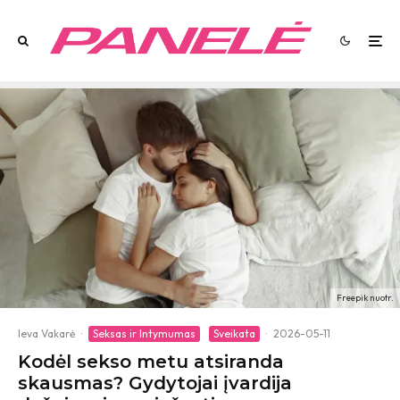
Freepik nuotr.
Ieva Vakarė
·
Seksas ir Intymumas
Sveikata
·
2026-05-11
Kodėl sekso metu atsiranda
skausmas? Gydytojai įvardija