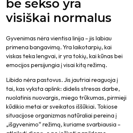
be sekso yra
visiškai normalus
Gyvenimas nėra vientisa linija – jis labiau
primena bangavimą. Yra laikotarpių, kai
viskas teka lengvai, ir yra tokių, kai kūnas bei
emocijos persijungia į visai kitą režimą.
Libido nėra pastovus. Jis jautriai reaguoja į
tai, kas vyksta aplink: didelis stresas darbe,
nuolatinis nuovargis, miego trūkumas, pirmieji
kūdikio metai ar sveikatos iššūkiai. Tokiose
situacijose organizmas natūraliai pereina į
„išgyvenimo“ režimą, kuriame svarbiausia –