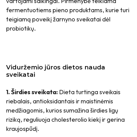
vartojami saikingai. Pirmenybė teikiama
fermentuotiems pieno produktams, kurie turi
teigiamą poveikį žarnyno sveikatai dėl
probiotikų.
Viduržemio jūros dietos nauda
sveikatai
1. Širdies sveikata:
Dieta turtinga sveikais
riebalais, antioksidantais ir maistinėmis
medžiagomis, kurios sumažina širdies ligų
riziką, reguliuoja cholesterolio kiekį ir gerina
kraujospūdį.