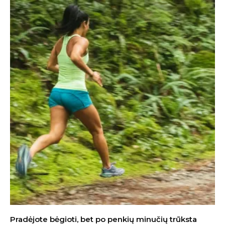
Pradėjote bėgioti, bet po penkių minučių trūksta