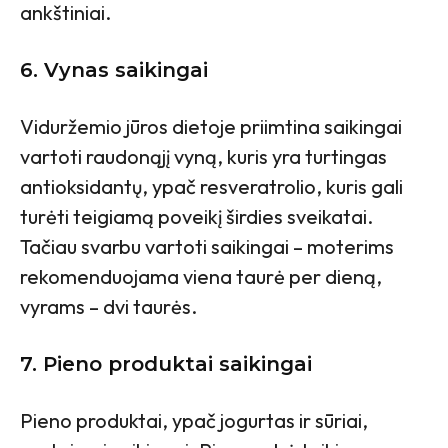
ankštiniai.
6.
Vynas saikingai
Viduržemio jūros dietoje priimtina saikingai
vartoti raudonąjį vyną, kuris yra turtingas
antioksidantų, ypač resveratrolio, kuris gali
turėti teigiamą poveikį širdies sveikatai.
Tačiau svarbu vartoti saikingai – moterims
rekomenduojama viena taurė per dieną,
vyrams – dvi taurės.
7.
Pieno produktai saikingai
Pieno produktai, ypač jogurtas ir sūriai,