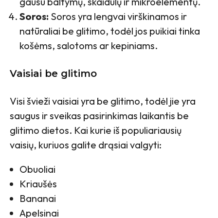
gausu baltymų, skaidulų ir mikroelementų.
Soros:
Soros yra lengvai virškinamos ir
natūraliai be glitimo, todėl jos puikiai tinka
košėms, salotoms ar kepiniams.
Vaisiai be glitimo
Visi švieži vaisiai yra be glitimo, todėl jie yra
saugus ir sveikas pasirinkimas laikantis be
glitimo dietos. Kai kurie iš populiariausių
vaisių, kuriuos galite drąsiai valgyti:
Obuoliai
Kriaušės
Bananai
Apelsinai