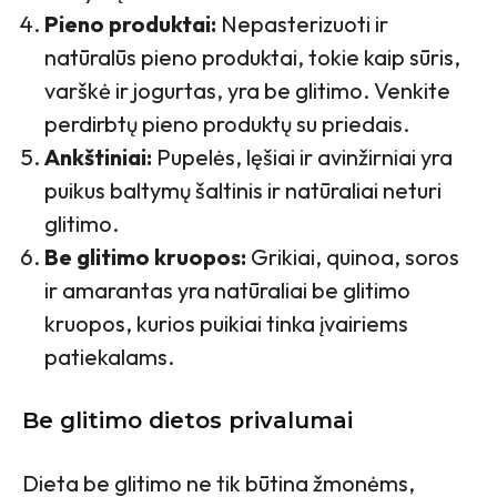
Pieno produktai:
Nepasterizuoti ir
natūralūs pieno produktai, tokie kaip sūris,
varškė ir jogurtas, yra be glitimo. Venkite
perdirbtų pieno produktų su priedais.
Ankštiniai:
Pupelės, lęšiai ir avinžirniai yra
puikus baltymų šaltinis ir natūraliai neturi
glitimo.
Be glitimo kruopos:
Grikiai, quinoa, soros
ir amarantas yra natūraliai be glitimo
kruopos, kurios puikiai tinka įvairiems
patiekalams.
Be glitimo dietos privalumai
Dieta be glitimo ne tik būtina žmonėms,