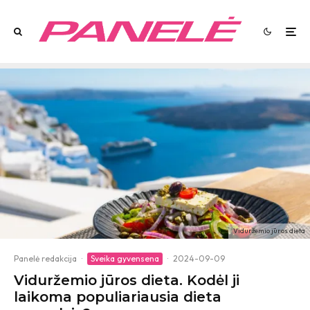
Viduržemio jūros dieta
Panelė redakcija
·
Sveika gyvensena
·
2024-09-09
Viduržemio jūros dieta. Kodėl ji
laikoma populiariausia dieta