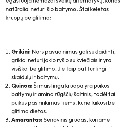
egzistuoja nemažai sveikų alternatyvų, kurios
natūraliai neturi šio baltymo. Štai keletas
kruopų be glitimo:
Grikiai:
Nors pavadinimas gali suklaidinti,
grikiai neturi jokio ryšio su kviečiais ir yra
visiškai be glitimo. Jie taip pat turtingi
skaidulų ir baltymų.
Quinoa:
Ši maistinga kruopa yra puikus
baltymų ir amino rūgščių šaltinis, todėl tai
puikus pasirinkimas tiems, kurie laikosi be
glitimo dietos.
Amarantas:
Senovinis grūdas, kuriame