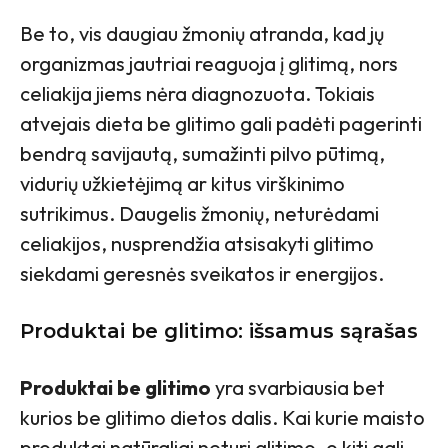
Be to, vis daugiau žmonių atranda, kad jų
organizmas jautriai reaguoja į glitimą, nors
celiakija jiems nėra diagnozuota. Tokiais
atvejais dieta be glitimo gali padėti pagerinti
bendrą savijautą, sumažinti pilvo pūtimą,
vidurių užkietėjimą ar kitus virškinimo
sutrikimus. Daugelis žmonių, neturėdami
celiakijos, nusprendžia atsisakyti glitimo
siekdami geresnės sveikatos ir energijos.
Produktai be glitimo: išsamus sąrašas
Produktai be glitimo
yra svarbiausia bet
kurios be glitimo dietos dalis. Kai kurie maisto
produktai natūraliai neturi glitimo, o kiti gali