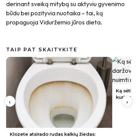
derinant sveiką mitybą su aktyviu gyvenimo
būdu bei pozityvia nuotaika – tai, ką
propaguoja Viduržemio jūros dieta.
TAIP PAT SKAITYKITE
Indai po 
gali būti
Ką sėti rugpjūtį Lietuvoje: 9 daržovės,
kurių derlių dar spėsite nuimti rudenį
‹
›