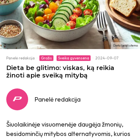
Dieta be gliutemo
Panelė redakcija
·
Grožis
Sveika gyvensena
·
2024-09-07
Dieta be glitimo: viskas, ką reikia
žinoti apie sveiką mitybą
Panelė redakcija
Šiuolaikinėje visuomenėje daugėja žmonių,
besidominčių mitybos alternatyvomis, kurios