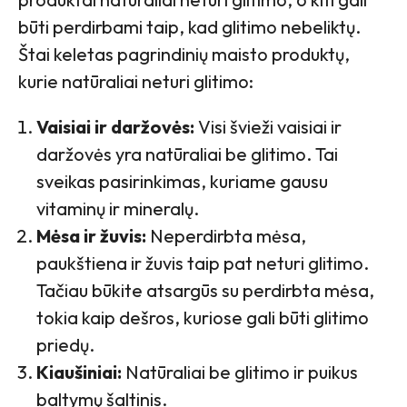
būti perdirbami taip, kad glitimo nebeliktų.
Štai keletas pagrindinių maisto produktų,
kurie natūraliai neturi glitimo:
Vaisiai ir daržovės:
Visi švieži vaisiai ir
daržovės yra natūraliai be glitimo. Tai
sveikas pasirinkimas, kuriame gausu
vitaminų ir mineralų.
Mėsa ir žuvis:
Neperdirbta mėsa,
paukštiena ir žuvis taip pat neturi glitimo.
Tačiau būkite atsargūs su perdirbta mėsa,
tokia kaip dešros, kuriose gali būti glitimo
priedų.
Kiaušiniai:
Natūraliai be glitimo ir puikus
baltymų šaltinis.