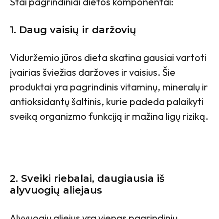
Štai pagrindiniai dietos komponentai:
1.
Daug vaisių ir daržovių
Viduržemio jūros dieta skatina gausiai vartoti
įvairias šviežias daržoves ir vaisius. Šie
produktai yra pagrindinis vitaminų, mineralų ir
antioksidantų šaltinis, kurie padeda palaikyti
sveiką organizmo funkciją ir mažina ligų riziką.
2.
Sveiki riebalai, daugiausia iš
alyvuogių aliejaus
Alyvuogių aliejus yra vienas pagrindinių