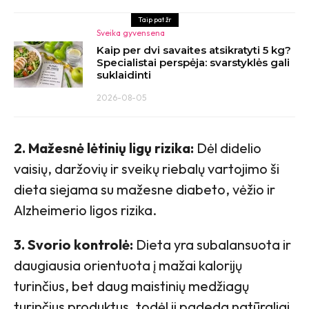
Taip pat žr
Sveika gyvensena
Kaip per dvi savaites atsikratyti 5 kg?
Specialistai perspėja: svarstyklės gali
suklaidinti
2026-08-05
2. Mažesnė lėtinių ligų rizika:
Dėl didelio
vaisių, daržovių ir sveikų riebalų vartojimo ši
dieta siejama su mažesne diabeto, vėžio ir
Alzheimerio ligos rizika.
3. Svorio kontrolė:
Dieta yra subalansuota ir
daugiausia orientuota į mažai kalorijų
turinčius, bet daug maistinių medžiagų
turinčius produktus, todėl ji padeda natūraliai