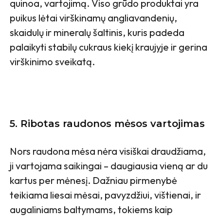
quinoa, vartojimą. Viso grūdo produktai yra
puikus lėtai virškinamų angliavandenių,
skaidulų ir mineralų šaltinis, kuris padeda
palaikyti stabilų cukraus kiekį kraujyje ir gerina
virškinimo sveikatą.
5.
Ribotas raudonos mėsos vartojimas
Nors raudona mėsa nėra visiškai draudžiama,
ji vartojama saikingai – daugiausia vieną ar du
kartus per mėnesį. Dažniau pirmenybė
teikiama liesai mėsai, pavyzdžiui, vištienai, ir
augaliniams baltymams, tokiems kaip