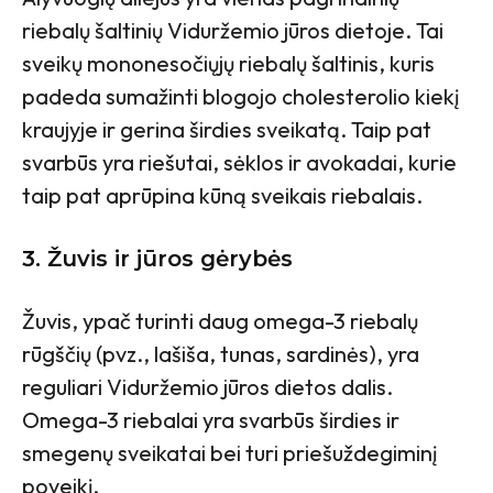
riebalų šaltinių Viduržemio jūros dietoje. Tai
sveikų mononesočiųjų riebalų šaltinis, kuris
padeda sumažinti blogojo cholesterolio kiekį
kraujyje ir gerina širdies sveikatą. Taip pat
svarbūs yra riešutai, sėklos ir avokadai, kurie
taip pat aprūpina kūną sveikais riebalais.
3.
Žuvis ir jūros gėrybės
Žuvis, ypač turinti daug omega-3 riebalų
rūgščių (pvz., lašiša, tunas, sardinės), yra
reguliari Viduržemio jūros dietos dalis.
Omega-3 riebalai yra svarbūs širdies ir
smegenų sveikatai bei turi priešuždegiminį
poveikį.