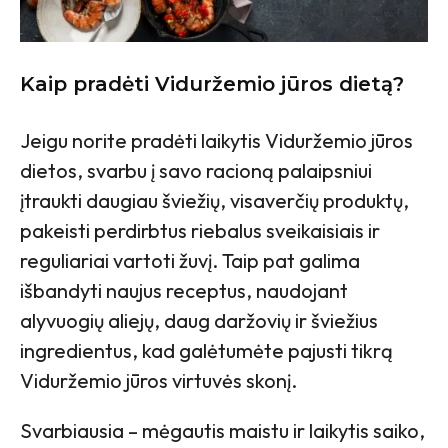
Kaip pradėti Viduržemio jūros dietą?
Jeigu norite pradėti laikytis Viduržemio jūros
dietos, svarbu į savo racioną palaipsniui
įtraukti daugiau šviežių, visaverčių produktų,
pakeisti perdirbtus riebalus sveikaisiais ir
reguliariai vartoti žuvį. Taip pat galima
išbandyti naujus receptus, naudojant
alyvuogių aliejų, daug daržovių ir šviežius
ingredientus, kad galėtumėte pajusti tikrą
Viduržemio jūros virtuvės skonį.
Svarbiausia – mėgautis maistu ir laikytis saiko,