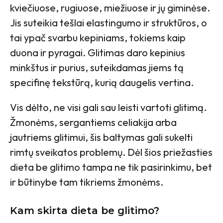
kviečiuose, rugiuose, miežiuose ir jų giminėse.
Jis suteikia tešlai elastingumo ir struktūros, o
tai ypač svarbu kepiniams, tokiems kaip
duona ir pyragai. Glitimas daro kepinius
minkštus ir purius, suteikdamas jiems tą
specifinę tekstūrą, kurią daugelis vertina.
Vis dėlto, ne visi gali sau leisti vartoti glitimą.
Žmonėms, sergantiems celiakija arba
jautriems glitimui, šis baltymas gali sukelti
rimtų sveikatos problemų. Dėl šios priežasties
dieta be glitimo tampa ne tik pasirinkimu, bet
ir būtinybe tam tikriems žmonėms.
Kam skirta dieta be glitimo?