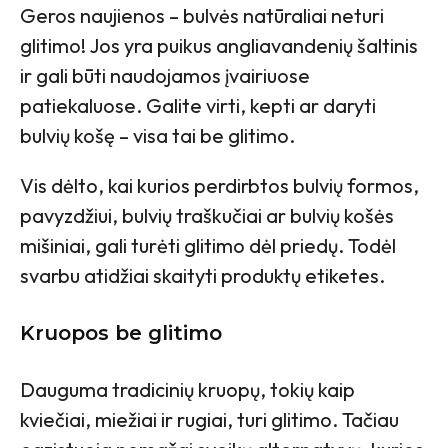
Geros naujienos – bulvės natūraliai neturi
glitimo! Jos yra puikus angliavandenių šaltinis
ir gali būti naudojamos įvairiuose
patiekaluose. Galite virti, kepti ar daryti
bulvių košę – visa tai be glitimo.
Vis dėlto, kai kurios perdirbtos bulvių formos,
pavyzdžiui, bulvių traškučiai ar bulvių košės
mišiniai, gali turėti glitimo dėl priedų. Todėl
svarbu atidžiai skaityti produktų etiketes.
Kruopos be glitimo
Dauguma tradicinių kruopų, tokių kaip
kviečiai, miežiai ir rugiai, turi glitimo. Tačiau