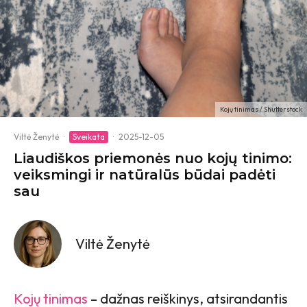
Kojų tinimas / Shutterstock
Viltė Ženytė
·
Sveikata
·
2025-12-05
Liaudiškos priemonės nuo kojų tinimo:
veiksmingi ir natūralūs būdai padėti
sau
Viltė Ženytė
Kojų tinimas
– dažnas reiškinys, atsirandantis