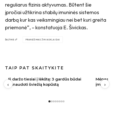
reguliarus fizinis aktyvumas. Būtent šie
įpročiai užtikrina stabilų imuninės sistemos
darbą kur kas veiksmingiau nei bet kuri greita
priemonė“, – konstatuoja E. Šivickas.
ŠALTINIS
PRANEŠIMAS ŽINIASKLAIDAI
TAIP PAT SKAITYKITE
Mėnesio interjero dizainerė Laura: viskas
Vilniaus
‹
›
įmanoma, kai nueini tą „ekstra mylią“
Sonata Pe
reikia ke