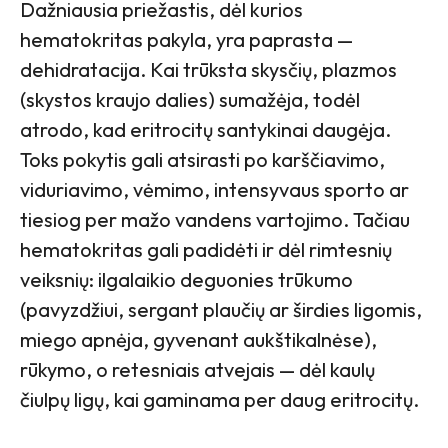
Dažniausia priežastis, dėl kurios
hematokritas pakyla, yra paprasta —
dehidratacija. Kai trūksta skysčių, plazmos
(skystos kraujo dalies) sumažėja, todėl
atrodo, kad eritrocitų santykinai daugėja.
Toks pokytis gali atsirasti po karščiavimo,
viduriavimo, vėmimo, intensyvaus sporto ar
tiesiog per mažo vandens vartojimo. Tačiau
hematokritas gali padidėti ir dėl rimtesnių
veiksnių: ilgalaikio deguonies trūkumo
(pavyzdžiui, sergant plaučių ar širdies ligomis,
miego apnėja, gyvenant aukštikalnėse),
rūkymo, o retesniais atvejais — dėl kaulų
čiulpų ligų, kai gaminama per daug eritrocitų.