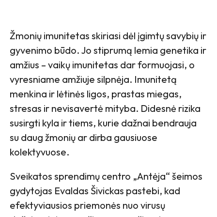
Žmonių imunitetas skiriasi dėl įgimtų savybių ir
gyvenimo būdo. Jo stiprumą lemia genetika ir
amžius – vaikų imunitetas dar formuojasi, o
vyresniame amžiuje silpnėja. Imunitetą
menkina ir lėtinės ligos, prastas miegas,
stresas ir nevisavertė mityba. Didesnė rizika
susirgti kyla ir tiems, kurie dažnai bendrauja
su daug žmonių ar dirba gausiuose
kolektyvuose.
Sveikatos sprendimų centro „Antėja“ šeimos
gydytojas Evaldas Šivickas pastebi, kad
efektyviausios priemonės nuo virusų