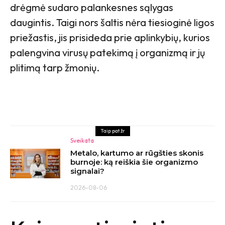
drėgmė sudaro palankesnes sąlygas
daugintis. Taigi nors šaltis nėra tiesioginė ligos
priežastis, jis prisideda prie aplinkybių, kurios
palengvina virusų patekimą į organizmą ir jų
plitimą tarp žmonių.
Taip pat žr
Sveikata
Metalo, kartumo ar rūgšties skonis
burnoje: ką reiškia šie organizmo
signalai?
2026-08-06