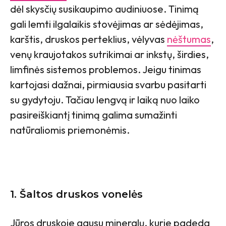
dėl skysčių susikaupimo audiniuose. Tinimą
gali lemti ilgalaikis stovėjimas ar sėdėjimas,
karštis, druskos perteklius, vėlyvas
nėštumas
,
venų kraujotakos sutrikimai ar inkstų, širdies,
limfinės sistemos problemos. Jeigu tinimas
kartojasi dažnai, pirmiausia svarbu pasitarti
su gydytoju. Tačiau lengvą ir laiką nuo laiko
pasireiškiantį tinimą galima sumažinti
natūraliomis priemonėmis.
1. Šaltos druskos vonelės
Jūros druskoje gausu mineralų, kurie padeda