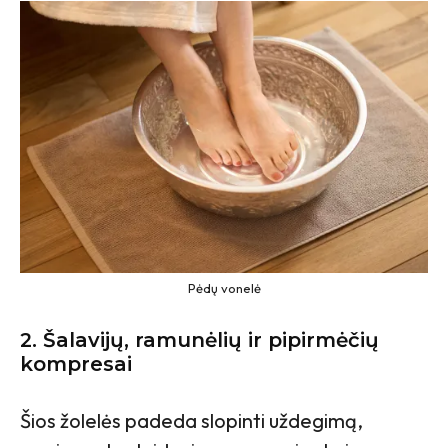
Pėdų vonelė
2. Šalavijų, ramunėlių ir pipirmėčių
kompresai
Šios žolelės padeda slopinti uždegimą,