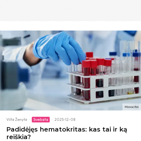
Monocitai
Viltė Ženytė
·
Sveikata
·
2025-12-08
Padidėjęs hematokritas: kas tai ir ką
reiškia?