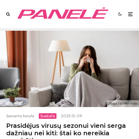
Sloga / Shutterstock
Samanta Ilonytė
·
Sveikata
·
2025-12-09
Prasidėjus virusų sezonui vieni serga
dažniau nei kiti: štai ko nereikia