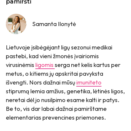
pamiršti
Samanta Ilonytė
Lietuvoje įsibėgėjant ligų sezonui medikai
pastebi, kad vieni žmonės įvairiomis
virusinėmis
ligomis
serga net kelis kartus per
metus, o kitiems jų apskritai pavyksta
išvengti. Nors dažnai mūsų
imuniteto
stiprumą lemia amžius, genetika, lėtinės ligos,
neretai dėl jo nusilpimo esame kalti ir patys.
Be to, vis dar labai dažnai pamirštame
elementarias prevencines priemones.