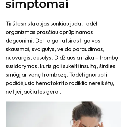
simptomai
Tirštesnis kraujas sunkiau juda, todėl
organizmas prasčiau aprūpinamas
deguonimi. Dėl to gali atsirasti galvos
skausmai, svaigulys, veido paraudimas,
nuovargis, dusulys. Didžiausia rizika – trombų
susidarymas, kuris gali sukelti insultą, širdies
smūgį ar venų trombozę. Todėl ignoruoti
padidėjusio hematokrito rodiklio nereikėtų,
net jei jaučiatės gerai.