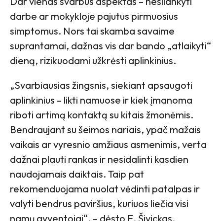
Dar vienas svarbus aspektas – nesilankyti
darbe ar mokykloje pajutus pirmuosius
simptomus. Nors tai skamba savaime
suprantamai, dažnas vis dar bando „atlaikyti“
dieną, rizikuodami užkrėsti aplinkinius.
„Svarbiausias žingsnis, siekiant apsaugoti
aplinkinius – likti namuose ir kiek įmanoma
riboti artimą kontaktą su kitais žmonėmis.
Bendraujant su šeimos nariais, ypač mažais
vaikais ar vyresnio amžiaus asmenimis, verta
dažnai plauti rankas ir nesidalinti kasdien
naudojamais daiktais. Taip pat
rekomenduojama nuolat vėdinti patalpas ir
valyti bendrus paviršius, kuriuos liečia visi
namų gyventojai“, – dėsto E. Šivickas.