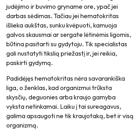
judėjimo ir buvimo gryname ore, ypač jei
darbas sėdimas. Tačiau jei hematokritas
išlieka aukštas, sunku kvėpuoti, kamuoja
galvos skausmai ar sergate lėtinėmis ligomis,
būtina pasitarti su gydytoju. Tik specialistas
gali nustatyti tikslią priežastį ir, jei reikia,
paskirti gydymą.
Padidėjęs hematokritas nėra savarankiška
liga, o ženklas, kad organizmui trūksta
skysčių, deguonies arba kraujo gamyba
vyksta netinkamai. Laiku į tai sureagavus,
galima apsaugoti ne tik kraujotaką, bet ir visą
organizmą.