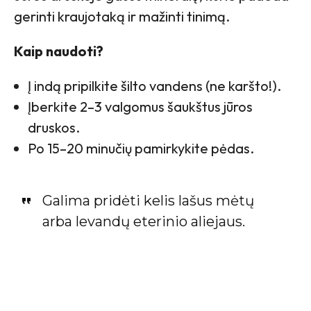
gerinti kraujotaką ir mažinti tinimą.
Kaip naudoti?
Į indą pripilkite šilto vandens (ne karšto!).
Įberkite 2–3 valgomus šaukštus jūros
druskos.
Po 15–20 minučių pamirkykite pėdas.
Galima pridėti kelis lašus mėtų
arba levandų eterinio aliejaus.