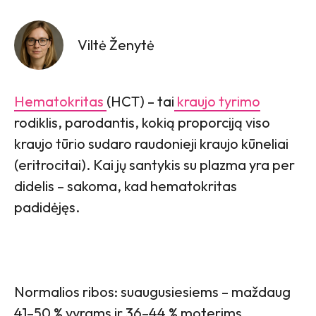
Viltė Ženytė
Hematokritas
(HCT) – tai
kraujo tyrimo
rodiklis, parodantis, kokią proporciją viso
kraujo tūrio sudaro raudonieji kraujo kūneliai
(eritrocitai). Kai jų santykis su plazma yra per
didelis – sakoma, kad hematokritas
padidėjęs.
Normalios ribos: suaugusiesiems – maždaug
41–50 % vyrams ir 36–44 % moterims.