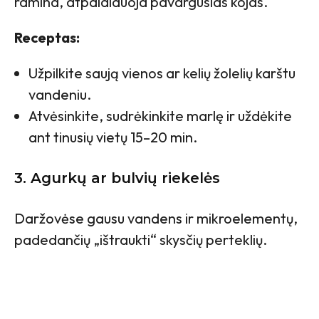
ramina, atpalaiduoja pavargusias kojas.
Receptas:
Užpilkite saują vienos ar kelių žolelių karštu
vandeniu.
Atvėsinkite, sudrėkinkite marlę ir uždėkite
ant tinusių vietų 15–20 min.
3. Agurkų ar bulvių riekelės
Daržovėse gausu vandens ir mikroelementų,
padedančių „ištraukti“ skysčių perteklių.