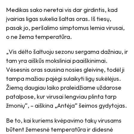
Medikas sako neretai vis dar girdintis, kad
įvairias ligas sukelia šaltas oras. Iš tiesų,
pasak jo, peršalimo simptomus lemia virusai,
o ne žema temperatūra.
„Vis dėlto šaltuoju sezonu sergama dažniau, ir
tam yra aiškūs moksliniai paaiškinimai.
Vėsesnis oras sausina nosies gleivinę, todėl ji
tampa mažiau pajėgi sulaikyti ligų sukėlėjus.
Žiemą daugiau laiko praleidžiame uždarose
patalpose, kur virusai lengviau plinta tarp
žmonių“, – aiškina „Antėja“ šeimos gydytojas.
Be to, kai kuriems kvėpavimo takų virusams
būtent žemesnė temperatūra ir didesnė