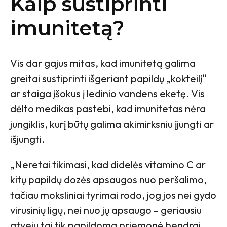
Kaip sustiprinti
imunitetą?
Vis dar gajus mitas, kad imunitetą galima
greitai sustiprinti išgeriant papildų „kokteilį“
ar staiga įšokus į ledinio vandens eketę. Vis
dėlto medikas pastebi, kad imunitetas nėra
jungiklis, kurį būtų galima akimirksniu įjungti ar
išjungti.
„Neretai tikimasi, kad didelės vitamino C ar
kitų papildų dozės apsaugos nuo peršalimo,
tačiau moksliniai tyrimai rodo, jog jos nei gydo
virusinių ligų, nei nuo jų apsaugo – geriausiu
atveju tai tik papildoma priemonė bendrai