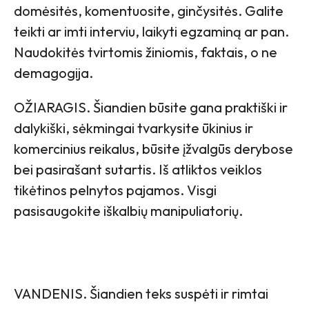
domėsitės, komentuosite, ginčysitės. Galite
teikti ar imti interviu, laikyti egzaminą ar pan.
Naudokitės tvirtomis žiniomis, faktais, o ne
demagogija.
OŽIARAGIS. Šiandien būsite gana praktiški ir
dalykiški, sėkmingai tvarkysite ūkinius ir
komercinius reikalus, būsite įžvalgūs derybose
bei pasirašant sutartis. Iš atliktos veiklos
tikėtinos pelnytos pajamos. Visgi
pasisaugokite iškalbių manipuliatorių.
VANDENIS. Šiandien teks suspėti ir rimtai