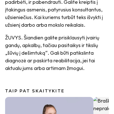
padirbėti, ir pabendrauti. Galite kreiptis į
įtakingus asmenis, patyrusius konsultantus,
užsieniečius. Kai kuriems turbūt teks išvykti į
užsienį darbo arba mokslo reikalais.
ŽUVYS. Šiandien galite prisiklausyti įvairių
gandų, apkalbų, tačiau pasitaikys ir tikslių
„šūvių į dešimtuką“. Gali būti patikslinta
diagnozė ar paskirta reabilitacija, jei tai
aktualu jums arba artimam žmogui.
TAIP PAT SKAITYKITE
Baklažan
kremiška,
užkandži