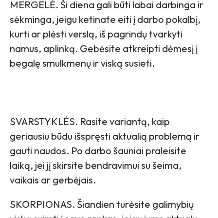
MERGELĖ. Ši diena gali būti labai darbinga ir
sėkminga, jeigu ketinate eiti į darbo pokalbį,
kurti ar plėsti verslą, iš pagrindų tvarkyti
namus, aplinką. Gebėsite atkreipti dėmesį į
begalę smulkmenų ir viską susieti.
SVARSTYKLĖS. Rasite variantą, kaip
geriausiu būdu išspręsti aktualią problemą ir
gauti naudos. Po darbo šauniai praleisite
laiką, jei jį skirsite bendravimui su šeima,
vaikais ar gerbėjais.
SKORPIONAS. Šiandien turėsite galimybių