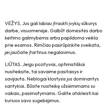
VĖŽYS. Jus gali labiau įtraukti įvykių sūkurys
darbe, visuomenėje. Galbūt domėsitės darbo
keitimo galimybėmis arba papildoma veikla
prie esamos. Rimčiau pasirūpinkite sveikata,
jei jaučiate įtartinus negalavimus.
LIŪTAS. Jeigu pozityviai, optimistiškai
nusiteiksite, tai savaime pasitaisys ir
savijauta. Neblogai klostysis jus dominantys
santykiai. Būsite nusiteikę užsiėmimams su
vaikais, pasimatymams. Galite atskleisti kai
kuriuos savo sugebėjimus.