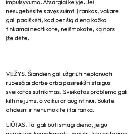
impulsyvumo. Atsargiai kelyje. Jei
nesugebėsite savęs suimti į rankas, vakare
gali paaiškėti, kad per šią dieną kažko
tinkamai neatlikote, neišmokote, ką nors
įžeidėte.
VĖŽYS. Šiandien gali užgriūti neplanuoti
rūpesčiai darbe arba pasireikšti staigus
sveikatos sutrikimas. Sveikatos problema gali
kilti ne jums, o vaikui ar augintiniui. Būkite
atidesni ir nenumokite į tai ranka.
LIŪTAS. Tai gali būti smagi diena, jeigu
nepristigs komplimentų, meilės, kitų pritarimo