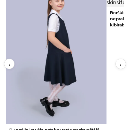
Braškių sodinimas rugpjūtį 2026:
nepraleiskite šių datų – kitąmet skinsite
kibirais
‹
›