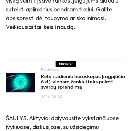
viską suimti į savo rankas, jeigu jums aktualu
sutelkti aplinkinius bendram tikslui. Galite
apsispręsti dėl taupymo ar skolinimosi.
Veikiausiai tai išeis į naudą.
Taip pat žr
Horoskopai
Ketvirtadienio horoskopas (rugpjūčio
6 d.): vienam ženklui teks priimti
svarbų sprendimą
2026-08-05
ŠAULYS. Aktyviai dalyvausite vykstančiuose
įvykiuose, diskusijose, su užsidegimu