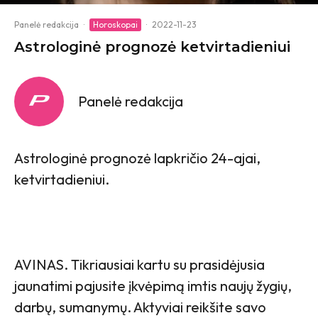
Panelė redakcija
·
Horoskopai
·
2022-11-23
Astrologinė prognozė ketvirtadieniui
Panelė redakcija
Astrologinė prognozė lapkričio 24-ajai,
ketvirtadieniui.
AVINAS. Tikriausiai kartu su prasidėjusia
jaunatimi pajusite įkvėpimą imtis naujų žygių,
darbų, sumanymų. Aktyviai reikšite savo