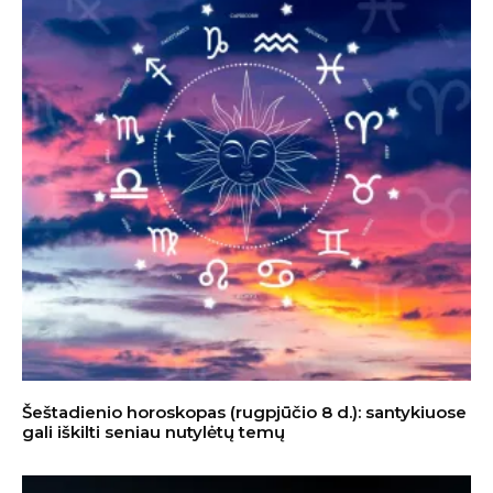
Šeštadienio horoskopas (rugpjūčio 8 d.): santykiuose
gali iškilti seniau nutylėtų temų