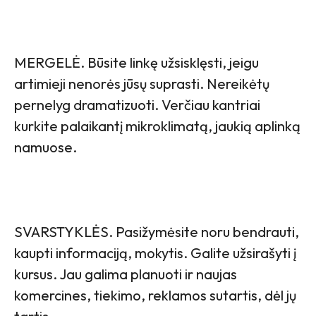
MERGELĖ. Būsite linkę užsisklęsti, jeigu
artimieji nenorės jūsų suprasti. Nereikėtų
pernelyg dramatizuoti. Verčiau kantriai
kurkite palaikantį mikroklimatą, jaukią aplinką
namuose.
SVARSTYKLĖS. Pasižymėsite noru bendrauti,
kaupti informaciją, mokytis. Galite užsirašyti į
kursus. Jau galima planuoti ir naujas
komercines, tiekimo, reklamos sutartis, dėl jų