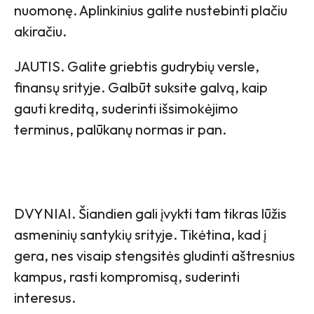
nuomonę. Aplinkinius galite nustebinti plačiu
akiračiu.
JAUTIS. Galite griebtis gudrybių versle,
finansų srityje. Galbūt suksite galvą, kaip
gauti kreditą, suderinti išsimokėjimo
terminus, palūkanų normas ir pan.
DVYNIAI. Šiandien gali įvykti tam tikras lūžis
asmeninių santykių srityje. Tikėtina, kad į
gera, nes visaip stengsitės gludinti aštresnius
kampus, rasti kompromisą, suderinti
interesus.