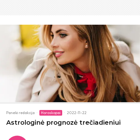
Panelė redakcija
·
Horoskopai
·
2022-11-22
Astrologinė prognozė trečiadieniui