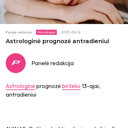
Panelė redakcija
·
Horoskopai
·
2023-06-12
Astrologinė prognozė antradieniui
Panelė redakcija
Astrologinė
prognozė
birželio
13-ajai,
antradieniui