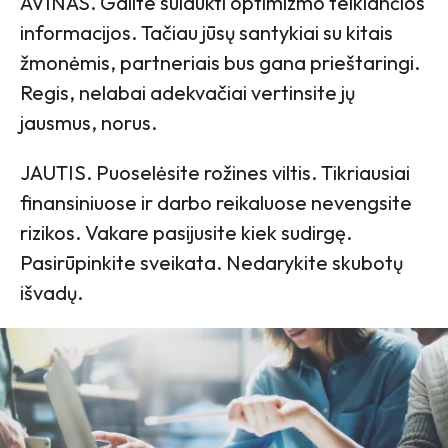
AVINAS. Galite sulaukti optimizmo teikiančios
informacijos. Tačiau jūsų santykiai su kitais
žmonėmis, partneriais bus gana prieštaringi.
Regis, nelabai adekvačiai vertinsite jų
jausmus, norus.
JAUTIS. Puoselėsite rožines viltis. Tikriausiai
finansiniuose ir darbo reikaluose nevengsite
rizikos. Vakare pasijusite kiek sudirgę.
Pasirūpinkite sveikata. Nedarykite skubotų
išvadų.