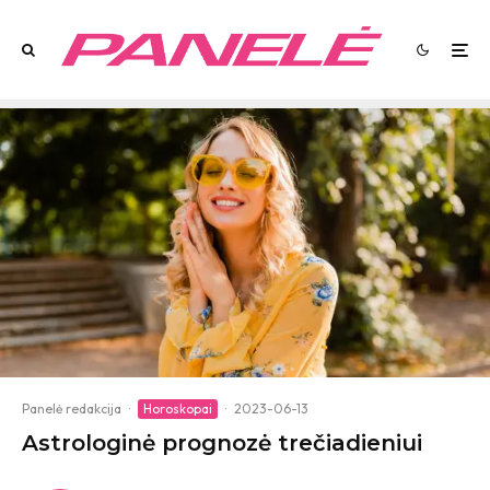
Panelė redakcija
·
Horoskopai
·
2023-06-13
Astrologinė prognozė trečiadieniui