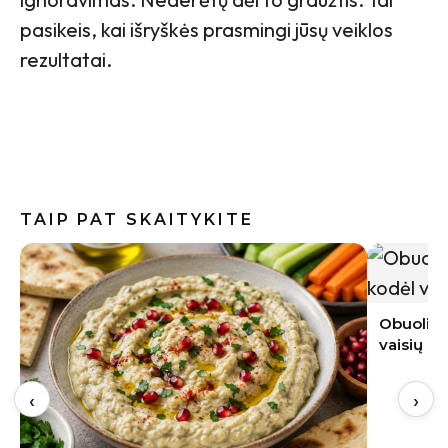
pasikeis, kai išryškės prasmingi jūsų veiklos
rezultatai.
TAIP PAT SKAITYKITE
Pomidorų
išskirtin
Obuoliai pūva tiesiai ant medžio: kodėl
vaisių negalima palikti sode
‹
›