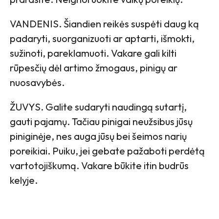
VANDENIS. Šiandien reikės suspėti daug ką
padaryti, suorganizuoti ar aptarti, išmokti,
sužinoti, pareklamuoti. Vakare gali kilti
rūpesčių dėl artimo žmogaus, pinigų ar
nuosavybės.
ŽUVYS. Galite sudaryti naudingą sutartį,
gauti pajamų. Tačiau pinigai neužsibus jūsų
piniginėje, nes auga jūsų bei šeimos narių
poreikiai. Puiku, jei gebate pažaboti perdėtą
vartotojiškumą. Vakare būkite itin budrūs
kelyje.