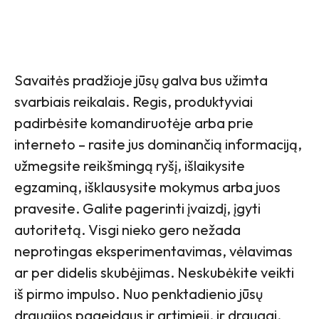
Savaitės pradžioje jūsų galva bus užimta
svarbiais reikalais. Regis, produktyviai
padirbėsite komandiruotėje arba prie
interneto – rasite jus dominančią informaciją,
užmegsite reikšmingą ryšį, išlaikysite
egzaminą, išklausysite mokymus arba juos
pravesite. Galite pagerinti įvaizdį, įgyti
autoritetą. Visgi nieko gero nežada
neprotingas eksperimentavimas, vėlavimas
ar per didelis skubėjimas. Neskubėkite veikti
iš pirmo impulso. Nuo penktadienio jūsų
draugijos pageidaus ir artimieji, ir draugai.