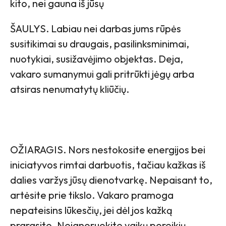
kito, nei gauna iš jūsų
ŠAULYS. Labiau nei darbas jums rūpės
susitikimai su draugais, pasilinksminimai,
nuotykiai, susižavėjimo objektas. Deja,
vakaro sumanymui gali pritrūkti jėgų arba
atsiras nenumatytų kliūčių.
OŽIARAGIS. Nors nestokosite energijos bei
iniciatyvos rimtai darbuotis, tačiau kažkas iš
dalies varžys jūsų dienotvarkę. Nepaisant to,
artėsite prie tikslo. Vakaro pramoga
nepateisins lūkesčių, jei dėl jos kažką
prarasite. Neignoruokite vaikų poreikių.