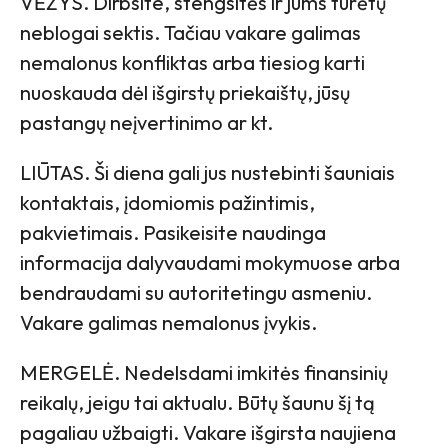
VĖŽYS. Dirbsite, stengsitės ir jums turėtų
neblogai sektis. Tačiau vakare galimas
nemalonus konfliktas arba tiesiog karti
nuoskauda dėl išgirstų priekaištų, jūsų
pastangų neįvertinimo ar kt.
LIŪTAS. Ši diena gali jus nustebinti šauniais
kontaktais, įdomiomis pažintimis,
pakvietimais. Pasikeisite naudinga
informacija dalyvaudami mokymuose arba
bendraudami su autoritetingu asmeniu.
Vakare galimas nemalonus įvykis.
MERGELĖ. Nedelsdami imkitės finansinių
reikalų, jeigu tai aktualu. Būtų šaunu šį tą
pagaliau užbaigti. Vakare išgirsta naujiena