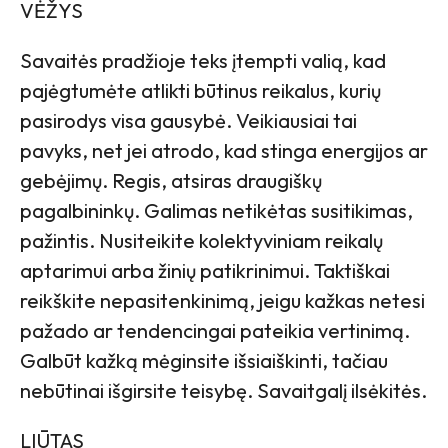
VĖŽYS
Savaitės pradžioje teks įtempti valią, kad
pajėgtumėte atlikti būtinus reikalus, kurių
pasirodys visa gausybė. Veikiausiai tai
pavyks, net jei atrodo, kad stinga energijos ar
gebėjimų. Regis, atsiras draugiškų
pagalbininkų. Galimas netikėtas susitikimas,
pažintis. Nusiteikite kolektyviniam reikalų
aptarimui arba žinių patikrinimui. Taktiškai
reikškite nepasitenkinimą, jeigu kažkas netesi
pažado ar tendencingai pateikia vertinimą.
Galbūt kažką mėginsite išsiaiškinti, tačiau
nebūtinai išgirsite teisybę. Savaitgalį ilsėkitės.
LIŪTAS