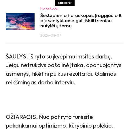
Taip pat žr
Horoskopai
Šeštadienio horoskopas (rugpjūčio 8
d.): santykiuose gali iškilti seniau
nutylėtų temų
2026-08-07
ŠAULYS. Iš ryto su įkvėpimu imsitės darbų.
Jeigu netrukdys pašalinė įtaka, oponuojantys
asmenys, tikėtini puikūs rezultatai. Galimas
reikšmingas darbo interviu.
OŽIARAGIS. Nuo pat ryto turėsite
pakankamai optimizmo, kūrybinio polėkio.