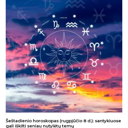
Šeštadienio horoskopas (rugpjūčio 8 d.): santykiuose
gali iškilti seniau nutylėtų temų