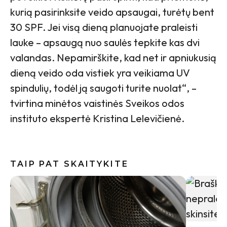
kurią pasirinksite veido apsaugai, turėtų bent
30 SPF. Jei visą dieną planuojate praleisti
lauke – apsaugą nuo saulės tepkite kas dvi
valandas. Nepamirškite, kad net ir apniukusią
dieną veido oda vistiek yra veikiama UV
spindulių, todėl ją saugoti turite nuolat“, –
tvirtina minėtos vaistinės Sveikos odos
instituto ekspertė Kristina Lelevičienė.
TAIP PAT SKAITYKITE
Vasaros s
įvaizdį