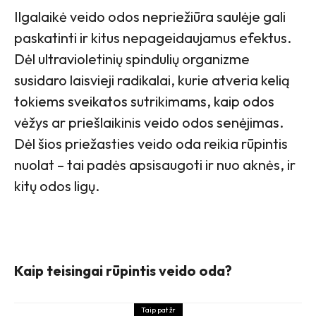
Ilgalaikė veido odos nepriežiūra saulėje gali
paskatinti ir kitus nepageidaujamus efektus.
Dėl ultravioletinių spindulių organizme
susidaro laisvieji radikalai, kurie atveria kelią
tokiems sveikatos sutrikimams, kaip odos
vėžys ar priešlaikinis veido odos senėjimas.
Dėl šios priežasties veido oda reikia rūpintis
nuolat – tai padės apsisaugoti ir nuo aknės, ir
kitų odos ligų.
Kaip teisingai rūpintis veido oda?
Taip pat žr