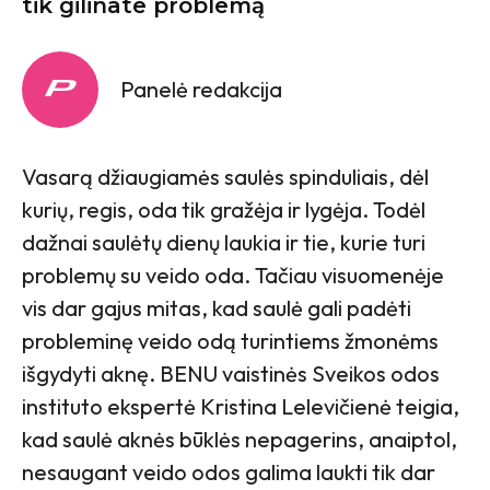
tik gilinate problemą
Panelė redakcija
Vasarą džiaugiamės saulės spinduliais, dėl
kurių, regis, oda tik gražėja ir lygėja. Todėl
dažnai saulėtų dienų laukia ir tie, kurie turi
problemų su veido oda. Tačiau visuomenėje
vis dar gajus mitas, kad saulė gali padėti
probleminę veido odą turintiems žmonėms
išgydyti aknę. BENU vaistinės Sveikos odos
instituto ekspertė Kristina Lelevičienė teigia,
kad saulė aknės būklės nepagerins, anaiptol,
nesaugant veido odos galima laukti tik dar