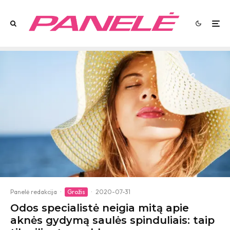
Panelė redakcija
·
Grožis
·
2020-07-31
Odos specialistė neigia mitą apie
aknės gydymą saulės spinduliais: taip