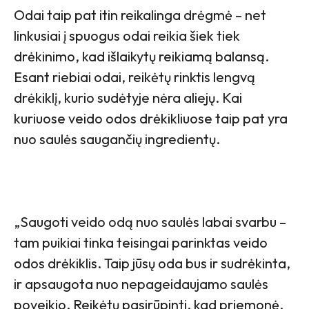
Odai taip pat itin reikalinga drėgmė – net
linkusiai į spuogus odai reikia šiek tiek
drėkinimo, kad išlaikytų reikiamą balansą.
Esant riebiai odai, reikėtų rinktis lengvą
drėkiklį, kurio sudėtyje nėra aliejų. Kai
kuriuose veido odos drėkikliuose taip pat yra
nuo saulės saugančių ingredientų.
„Saugoti veido odą nuo saulės labai svarbu –
tam puikiai tinka teisingai parinktas veido
odos drėkiklis. Taip jūsų oda bus ir sudrėkinta,
ir apsaugota nuo nepageidaujamo saulės
poveikio. Reikėtų pasirūpinti, kad priemonė,