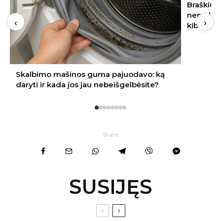
Braškių sodinimas rugpjūtį 2026:
nepraleiskite šių datų – kitąmet skinsite
‹
›
kibirais
Share
SUSIJĘS