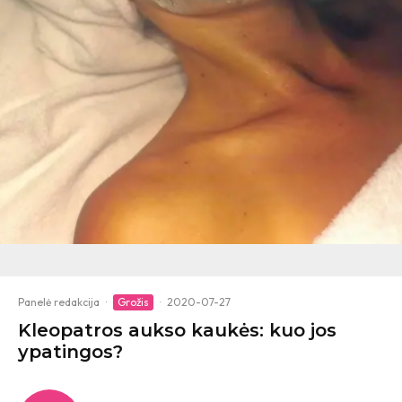
Panelė redakcija
·
Grožis
·
2020-07-27
Kleopatros aukso kaukės: kuo jos
ypatingos?