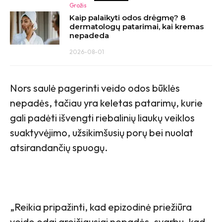
Grožis
Kaip palaikyti odos drėgmę? 8
dermatologų patarimai, kai kremas
nepadeda
2026-08-01
Nors saulė pagerinti veido odos būklės
nepadės, tačiau yra keletas patarimų, kurie
gali padėti išvengti riebalinių liaukų veiklos
suaktyvėjimo, užsikimšusių porų bei nuolat
atsirandančių spuogų.
„Reikia pripažinti, kad epizodinė priežiūra
veido odai greičiausiai nepadės, svarbu, kad