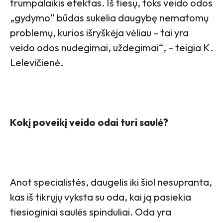
trumpalaikis efektas. Iš tiesų, toks veido odos
„gydymo“ būdas sukelia daugybę nematomų
problemų, kurios išryškėja vėliau – tai yra
veido odos nudegimai, uždegimai“, – teigia K.
Lelevičienė.
Kokį poveikį veido odai turi saulė?
Anot specialistės, daugelis iki šiol nesupranta,
kas iš tikrųjų vyksta su oda, kai ją pasiekia
tiesioginiai saulės spinduliai. Oda yra