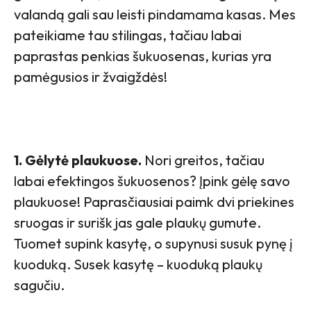
valandą gali sau leisti pindamama kasas. Mes
pateikiame tau stilingas, tačiau labai
paprastas penkias šukuosenas, kurias yra
pamėgusios ir žvaigždės!
1. Gėlytė plaukuose.
Nori greitos, tačiau
labai efektingos šukuosenos? Įpink gėlę savo
plaukuose! Paprasčiausiai paimk dvi priekines
sruogas ir surišk jas gale plaukų gumute.
Tuomet supink kasytę, o supynusi susuk pynę į
kuoduką. Susek kasytę – kuoduką plaukų
sagučiu.