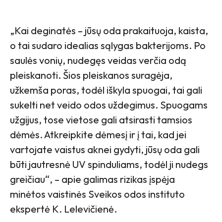
„Kai deginatės – jūsų oda prakaituoja, kaista,
o tai sudaro idealias sąlygas bakterijoms. Po
saulės vonių, nudegęs veidas verčia odą
pleiskanoti. Šios pleiskanos suragėja,
užkemša poras, todėl iškyla spuogai, tai gali
sukelti net veido odos uždegimus. Spuogams
užgijus, tose vietose gali atsirasti tamsios
dėmės. Atkreipkite dėmesį ir į tai, kad jei
vartojate vaistus aknei gydyti, jūsų oda gali
būti jautresnė UV spinduliams, todėl ji nudegs
greičiau“, – apie galimas rizikas įspėja
minėtos vaistinės Sveikos odos instituto
ekspertė K. Lelevičienė.