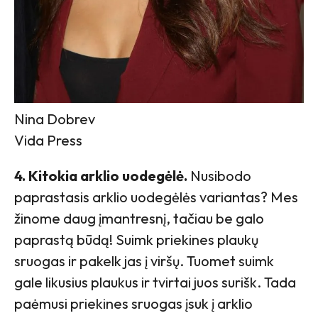
Nina Dobrev
Vida Press
4. Kitokia arklio uodegėlė.
Nusibodo
paprastasis arklio uodegėlės variantas? Mes
žinome daug įmantresnį, tačiau be galo
paprastą būdą! Suimk priekines plaukų
sruogas ir pakelk jas į viršų. Tuomet suimk
gale likusius plaukus ir tvirtai juos surišk. Tada
paėmusi priekines sruogas įsuk į arklio