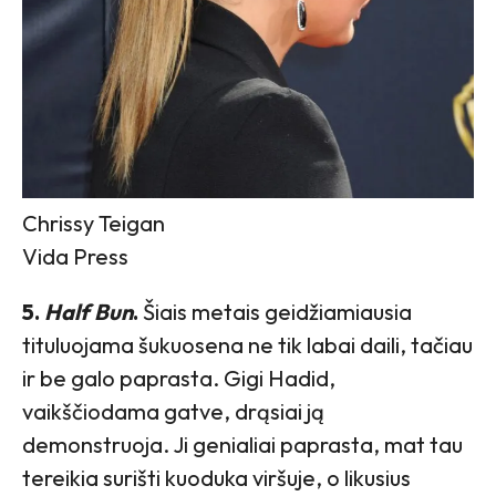
Chrissy Teigan
Vida Press
5.
Half Bun
.
Šiais metais geidžiamiausia
tituluojama šukuosena ne tik labai daili, tačiau
ir be galo paprasta. Gigi Hadid,
vaikščiodama gatve, drąsiai ją
demonstruoja. Ji genialiai paprasta, mat tau
tereikia surišti kuoduka viršuje, o likusius