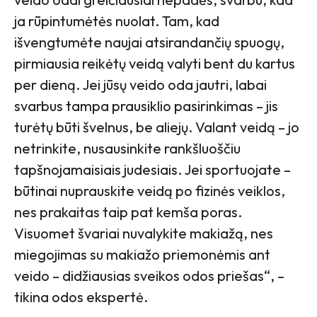
ja rūpintumėtės nuolat. Tam, kad
išvengtumėte naujai atsirandančių spuogų,
pirmiausia reikėtų veidą valyti bent du kartus
per dieną. Jei jūsų veido oda jautri, labai
svarbus tampa prausiklio pasirinkimas – jis
turėtų būti švelnus, be aliejų. Valant veidą – jo
netrinkite, nusausinkite rankšluoščiu
tapšnojamaisiais judesiais. Jei sportuojate –
būtinai nuprauskite veidą po fizinės veiklos,
nes prakaitas taip pat kemša poras.
Visuomet švariai nuvalykite makiažą, nes
miegojimas su makiažo priemonėmis ant
veido – didžiausias sveikos odos priešas“, –
tikina odos ekspertė.