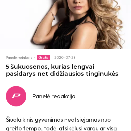
Panelė redakcija
·
Grožis
·
2020-07-28
5 šukuosenos, kurias lengvai
pasidarys net didžiausios tinginukės
Panelė redakcija
Šiuolaikinis gyvenimas neatsiejamas nuo
greito tempo, todėl atsikėlusi vargu ar visą