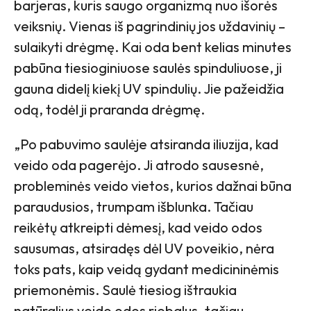
barjeras, kuris saugo organizmą nuo išorės
veiksnių. Vienas iš pagrindinių jos uždavinių –
sulaikyti drėgmę. Kai oda bent kelias minutes
pabūna tiesioginiuose saulės spinduliuose, ji
gauna didelį kiekį UV spindulių. Jie pažeidžia
odą, todėl ji praranda drėgmę.
„Po pabuvimo saulėje atsiranda iliuzija, kad
veido oda pagerėjo. Ji atrodo sausesnė,
probleminės veido vietos, kurios dažnai būna
paraudusios, trumpam išblunka. Tačiau
reikėtų atkreipti dėmesį, kad veido odos
sausumas, atsiradęs dėl UV poveikio, nėra
toks pats, kaip veidą gydant medicininėmis
priemonėmis. Saulė tiesiog ištraukia
natūralius veido odos riebalus, tačiau