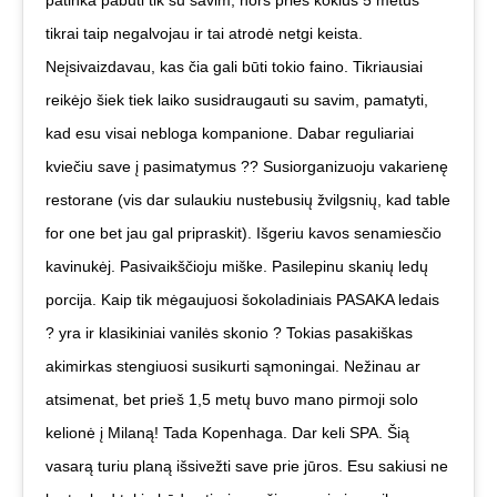
tikrai taip negalvojau ir tai atrodė netgi keista.
Neįsivaizdavau, kas čia gali būti tokio faino. Tikriausiai
reikėjo šiek tiek laiko susidraugauti su savim, pamatyti,
kad esu visai nebloga kompanione. Dabar reguliariai
kviečiu save į pasimatymus ?? Susiorganizuoju vakarienę
restorane (vis dar sulaukiu nustebusių žvilgsnių, kad table
for one bet jau gal pripraskit). Išgeriu kavos senamiesčio
kavinukėj. Pasivaikščioju miške. Pasilepinu skanių ledų
porcija. Kaip tik mėgaujuosi šokoladiniais PASAKA ledais
? yra ir klasikiniai vanilės skonio ? Tokias pasakiškas
akimirkas stengiuosi susikurti sąmoningai. Nežinau ar
atsimenat, bet prieš 1,5 metų buvo mano pirmoji solo
kelionė į Milaną! Tada Kopenhaga. Dar keli SPA. Šią
vasarą turiu planą išsivežti save prie jūros. Esu sakiusi ne