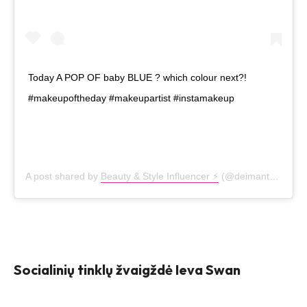
Today A POP OF baby BLUE ? which colour next?!
#makeupoftheday #makeupartist #instamakeup
A post shared by
Beauty & Style Influencer ⚡️
(@deimantekazenaite) on
Socialinių tinklų žvaigždė Ieva Swan