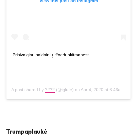
View this post on Instagram
Prisivalgiau saldainių. #neduokitmanest
A post shared by
????
(@iglute) on
Apr 4, 2020 at 6:46am PDT
Trumpaplaukė