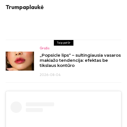
Trumpaplaukė
Taip pat žr
Grožis
„Popsicle lips“ – sultingiausia vasaros
makiažo tendencija: efektas be
tikslaus kontūro
2026-08-04