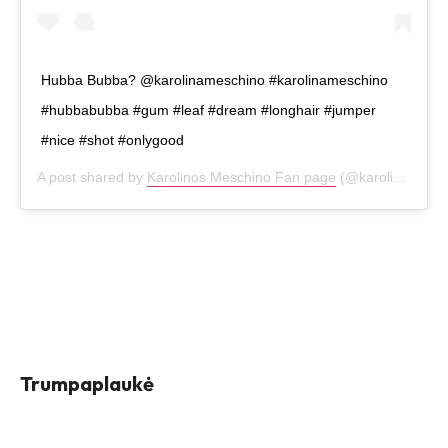
Hubba Bubba? @karolinameschino #karolinameschino
#hubbabubba #gum #leaf #dream #longhair #jumper
#nice #shot #onlygood
A post shared by
Karolinos Meschino Fan page
(@karolinameschinofp) on
Trumpaplaukė