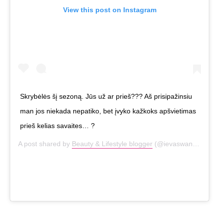
View this post on Instagram
Skrybėlės šį sezoną. Jūs už ar prieš??? Aš prisipažinsiu
man jos niekada nepatiko, bet įvyko kažkoks apšvietimas
prieš kelias savaites… ?
A post shared by
Beauty & Lifestyle blogger
(@ievaswan) on
Sep