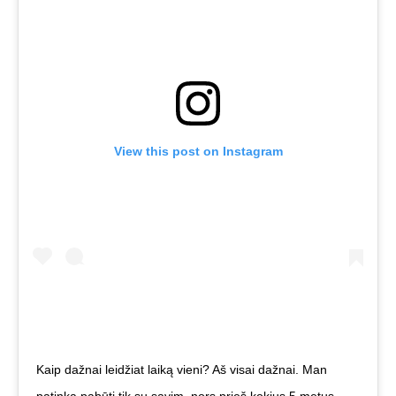
View this post on Instagram
Kaip dažnai leidžiat laiką vieni? Aš visai dažnai. Man
patinka pabūti tik su savim, nors prieš kokius 5 metus