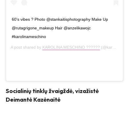
60’s vibes ? Photo @stankaitisphotography Make Up
@rutagrigone_makeup Hair @anzelikawojc
#karolinameschino
A post shared by
KAROLINA MESCHINO ??????
(@karolinameschino) on
Socialinių tinklų žvaigždė, vizažistė
Deimantė Kazėnaitė