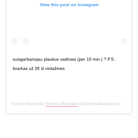
View this post on Instagram
susigarbanojau plaukus vadinasi (per 10 min.) ? P.S.:
švarkas už 2€ iš vintažinės
A post shared by
Simona Burbaitė
(@simonaburbaite) on
Oct 24