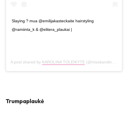
Slaying ? mua @emilijakasteckaite hairstyling
@ramiinta_k & @elitera_plaukai |
A post shared by
KAROLINA TOLEIKYTE
(@misskarolina_official) on
Trumpaplaukė