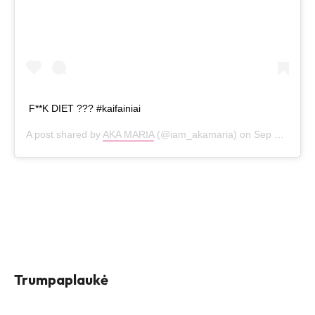
F**K DIET ??? #kaifainiai
A post shared by
AKA MARIA
(@iam_akamaria) on
Sep 5, 2019 at 1:50am PDT
Trumpaplaukė