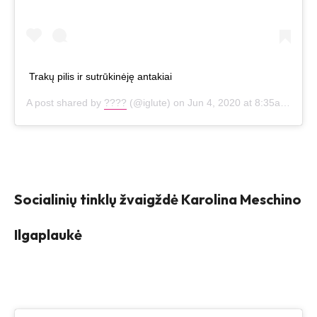
Trakų pilis ir sutrūkinėję antakiai
A post shared by
????
(@iglute) on
Jun 4, 2020 at 8:35am PDT
Socialinių tinklų žvaigždė Karolina Meschino
Ilgaplaukė