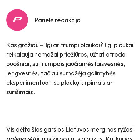
Panelė redakcija
Kas gražiau – ilgi ar trumpi plaukai? Ilgi plaukai
reikalauja nemažai priežiūros, užtat atrodo
puošniai, su trumpais jaučiamės laisvesnės,
lengvesnės, tačiau sumažėja galimybės
eksperimentuoti su plaukų kirpimais ar
surišimais.
Vis dėlto šios garsios Lietuvos merginos ryžosi
palengvėti
ir nusikirpo ilgus plaukus. Kai kurios