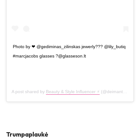
Photo by ❤ @gediminas_zilinskas jewerly??? @lily_butiq
#marcjacobs glasses ?@glasseson.lt
A post shared by
Beauty & Style Influencer ⚡️
(@deimantekazenaite) on
Trumpaplaukė