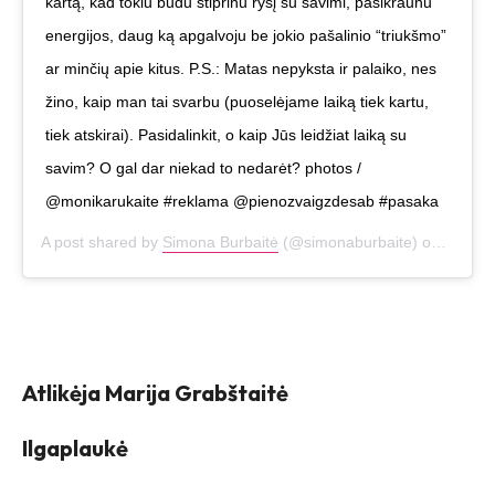
kartą, kad tokiu būdu stiprinu ryšį su savimi, pasikraunu
energijos, daug ką apgalvoju be jokio pašalinio “triukšmo”
ar minčių apie kitus. P.S.: Matas nepyksta ir palaiko, nes
žino, kaip man tai svarbu (puoselėjame laiką tiek kartu,
tiek atskirai). Pasidalinkit, o kaip Jūs leidžiat laiką su
savim? O gal dar niekad to nedarėt? photos /
@monikarukaite #reklama @pienozvaigzdesab #pasaka
A post shared by
Simona Burbaitė
(@simonaburbaite) on
Jul 3,
Atlikėja Marija Grabštaitė
Ilgaplaukė