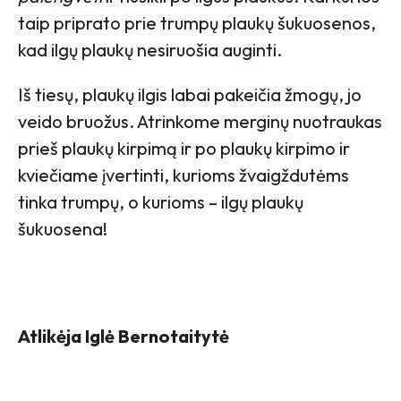
taip priprato prie trumpų plaukų šukuosenos,
kad ilgų plaukų nesiruošia auginti.
Iš tiesų, plaukų ilgis labai pakeičia žmogų, jo
veido bruožus. Atrinkome merginų nuotraukas
prieš plaukų kirpimą ir po plaukų kirpimo ir
kviečiame įvertinti, kurioms žvaigždutėms
tinka trumpų, o kurioms – ilgų plaukų
šukuosena!
Atlikėja Iglė Bernotaitytė