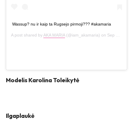
Wassup? nu ir kaip ta Rugsejo pirmoji??? #akamaria
A post shared by
AKA MARIA
(@iam_akamaria) on
Sep 1, 2020 at 4:51am PDT
Modelis Karolina Toleikytė
Ilgaplaukė