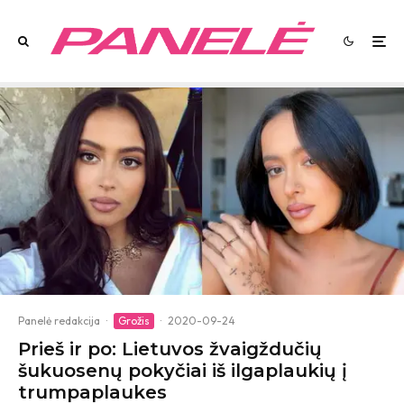
Panelė redakcija
·
Grožis
·
2020-09-24
Prieš ir po: Lietuvos žvaigždučių
šukuosenų pokyčiai iš ilgaplaukių į
trumpaplaukes