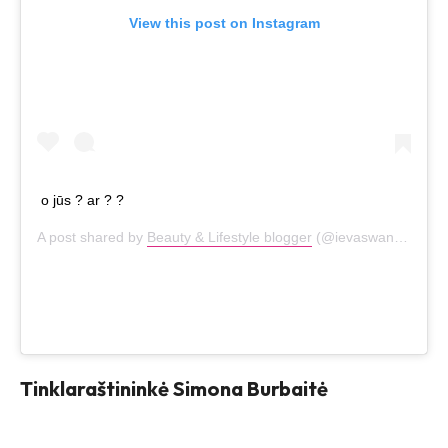
View this post on Instagram
o jūs ? ar ? ?
A post shared by
Beauty & Lifestyle blogger
(@ievaswan) on
Sep
Tinklaraštininkė Simona Burbaitė