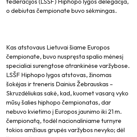
federacijos (LSŠF) Hiphopo lygos delegacija,
o debiutas čempionate buvo sėkmingas.
Kas atstovaus Lietuvai šiame Europos
čempionate, buvo nuspręsta spalio mėnesį
specialiai surengtose atrankinėse varžybose.
LSŠF Hiphopo lygos atstovas, žinomas
šokėjas ir treneris Dainius Žebrauskas –
Skruzdėliukas sakė, kad, kuomet vasarą vyko
mūsų šalies hiphopo čempionatas, dar
nebuvo kvietimo į Europos jaunimo iki 21 m.
čempionatą, todėl nacionaliniame turnyre
tokios amžiaus grupės varžybos nevyko; dėl