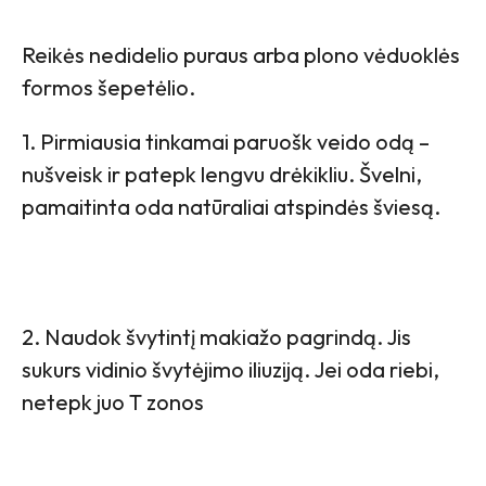
Reikės nedidelio puraus arba plono vėduoklės
formos šepetėlio.
1. Pirmiausia tinkamai paruošk veido odą –
nušveisk ir patepk lengvu drėkikliu. Švelni,
pamaitinta oda natūraliai atspindės šviesą.
2. Naudok švytintį makiažo pagrindą. Jis
sukurs vidinio švytėjimo iliuziją. Jei oda riebi,
netepk juo T zonos