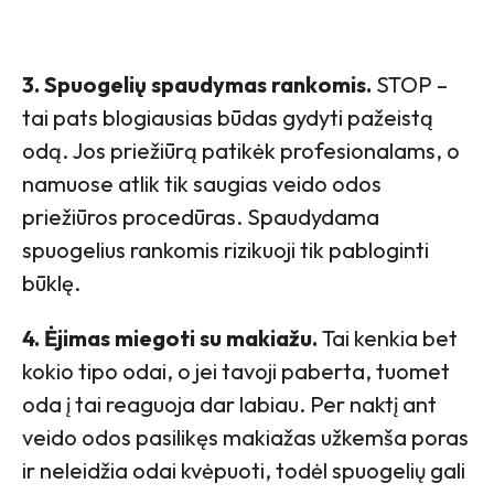
3. Spuogelių spaudymas rankomis.
STOP –
tai pats blogiausias būdas gydyti pažeistą
odą. Jos priežiūrą patikėk profesionalams, o
namuose atlik tik saugias veido odos
priežiūros procedūras. Spaudydama
spuogelius rankomis rizikuoji tik pabloginti
būklę.
4. Ėjimas miegoti su makiažu.
Tai kenkia bet
kokio tipo odai, o jei tavoji paberta, tuomet
oda į tai reaguoja dar labiau. Per naktį ant
veido odos pasilikęs makiažas užkemša poras
ir neleidžia odai kvėpuoti, todėl spuogelių gali