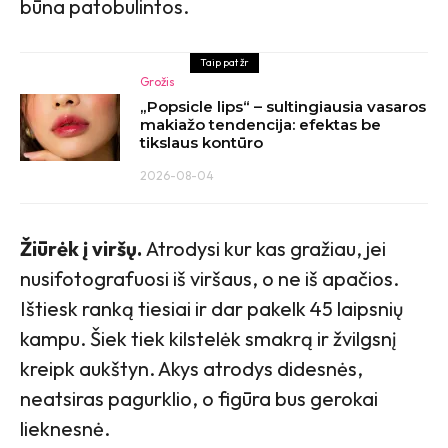
būna patobulintos.
Taip pat žr
Grožis
„Popsicle lips“ – sultingiausia vasaros
makiažo tendencija: efektas be
tikslaus kontūro
2026-08-04
Žiūrėk į viršų.
Atrodysi kur kas gražiau, jei
nusifotografuosi iš viršaus, o ne iš apačios.
Ištiesk ranką tiesiai ir dar pakelk 45 laipsnių
kampu. Šiek tiek kilstelėk smakrą ir žvilgsnį
kreipk aukštyn. Akys atrodys didesnės,
neatsiras pagurklio, o figūra bus gerokai
lieknesnė.