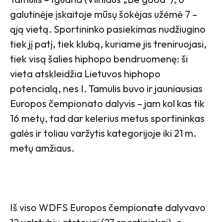
galutinėje įskaitoje mūsų šokėjas užėmė 7 –
ąją vietą. Sportininko pasiekimas nudžiugino
tiek jį patį, tiek klubą, kuriame jis treniruojasi,
tiek visą šalies hiphopo bendruomenę: ši
vieta atskleidžia Lietuvos hiphopo
potencialą, nes I. Tamulis buvo ir jauniausias
Europos čempionato dalyvis – jam kol kas tik
16 metų, tad dar kelerius metus sportininkas
galės ir toliau varžytis kategorijoje iki 21 m.
metų amžiaus.
Iš viso WDFS Europos čempionate dalyvavo