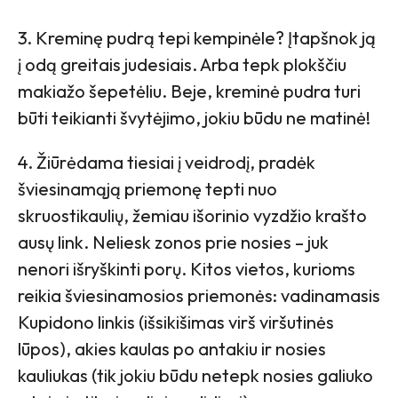
3. Kreminę pudrą tepi kempinėle? Įtapšnok ją
į odą greitais judesiais. Arba tepk plokščiu
makiažo šepetėliu. Beje, kreminė pudra turi
būti teikianti švytėjimo, jokiu būdu ne matinė!
4. Žiūrėdama tiesiai į veidrodį, pradėk
šviesinamąją priemonę tepti nuo
skruostikaulių, žemiau išorinio vyzdžio krašto
ausų link. Neliesk zonos prie nosies – juk
nenori išryškinti porų. Kitos vietos, kurioms
reikia šviesinamosios priemonės: vadinamasis
Kupidono linkis (išsikišimas virš viršutinės
lūpos), akies kaulas po antakiu ir nosies
kauliukas (tik jokiu būdu netepk nosies galiuko