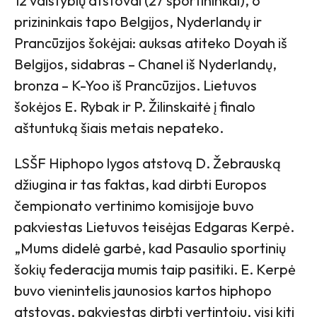
12 valstybių atstovai (27 sportininkai), o
prizininkais tapo Belgijos, Nyderlandų ir
Prancūzijos šokėjai: auksas atiteko Doyah iš
Belgijos, sidabras – Chanel iš Nyderlandų,
bronza – K-Yoo iš Prancūzijos. Lietuvos
šokėjos E. Rybak ir P. Žilinskaitė į finalo
aštuntuką šiais metais nepateko.
LSŠF Hiphopo lygos atstovą D. Žebrauską
džiugina ir tas faktas, kad dirbti Europos
čempionato vertinimo komisijoje buvo
pakviestas Lietuvos teisėjas Edgaras Kerpė.
„Mums didelė garbė, kad Pasaulio sportinių
šokių federacija mumis taip pasitiki. E. Kerpė
buvo vienintelis jaunosios kartos hiphopo
atstovas, pakviestas dirbti vertintoju, visi kiti