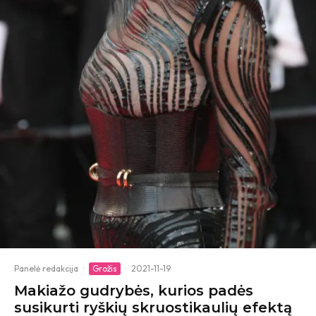
Panelė redakcija
·
Grožis
·
2021-11-19
Makiažo gudrybės, kurios padės
susikurti ryškių skruostikaulių efektą