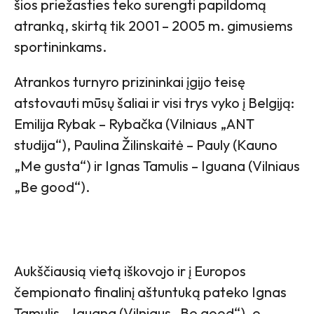
šios priežasties teko surengti papildomą
atranką, skirtą tik 2001 – 2005 m. gimusiems
sportininkams.
Atrankos turnyro prizininkai įgijo teisę
atstovauti mūsų šaliai ir visi trys vyko į Belgiją:
Emilija Rybak – Rybačka (Vilniaus „ANT
studija“), Paulina Žilinskaitė – Pauly (Kauno
„Me gusta“) ir Ignas Tamulis – Iguana (Vilniaus
„Be good“).
Aukščiausią vietą iškovojo ir į Europos
čempionato finalinį aštuntuką pateko Ignas
Tamulis – Iguana (Vilniaus „Be good“), o