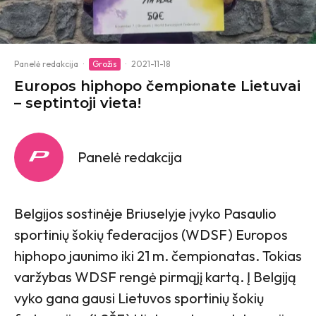
Panelė redakcija
·
Grožis
·
2021-11-18
Europos hiphopo čempionate Lietuvai
– septintoji vieta!
Panelė redakcija
Belgijos sostinėje Briuselyje įvyko Pasaulio
sportinių šokių federacijos (WDSF) Europos
hiphopo jaunimo iki 21 m. čempionatas. Tokias
varžybas WDSF rengė pirmąjį kartą. Į Belgiją
vyko gana gausi Lietuvos sportinių šokių