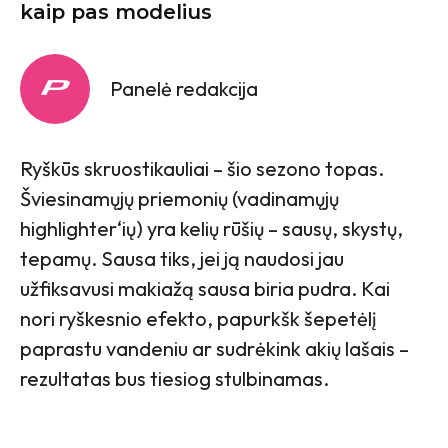
kaip pas modelius
Panelė redakcija
Ryškūs skruostikauliai – šio sezono topas.
Šviesinamųjų priemonių (vadinamųjų
highlighter‘ių) yra kelių rūšių – sausų, skystų,
tepamų. Sausa tiks, jei ją naudosi jau
užfiksavusi makiažą sausa biria pudra. Kai
nori ryškesnio efekto, papurkšk šepetėlį
paprastu vandeniu ar sudrėkink akių lašais –
rezultatas bus tiesiog stulbinamas.