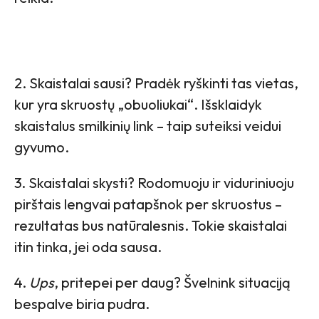
2. Skaistalai sausi? Pradėk ryškinti tas vietas,
kur yra skruostų „obuoliukai“. Išsklaidyk
skaistalus smilkinių link – taip suteiksi veidui
gyvumo.
3. Skaistalai skysti? Rodomuoju ir viduriniuoju
pirštais lengvai patapšnok per skruostus –
rezultatas bus natūralesnis. Tokie skaistalai
itin tinka, jei oda sausa.
4.
Ups
, pritepei per daug? Švelnink situaciją
bespalve biria pudra.