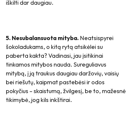
iškilti dar daugiau.
5. Nesubalansuota mityba.
Neatsispyrei
šokoladukams, o kitą rytą atsikėlei su
paberta kakta? Vadinasi, jau įsitikinai
tinkamos mitybos nauda. Sureguliavus
mitybą, į ją traukus daugiau daržovių, vaisių
bei riešutų, kaipmat pastebėsi ir odos
pokyčius – skaistumą, žvilgesį, be to, mažesnė
tikimybė, jog kils inkštirai.