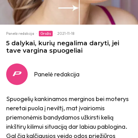
Panelė redakcija
·
Grožis
·
2021-11-18
5 dalykai, kurių negalima daryti, jei
tave vargina spuogeliai
Panelė redakcija
Spuogelių kankinamos merginos bei moterys
neretai puola į neviltį, mat įvairiomis
priemonėmis bandydamos užkirsti kelią
inkštirų kilimui situaciją dar labiau pablogina.
Gal čia kalčiausios veido odos priežiūros