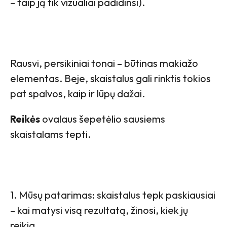
– taip ją tik vizualiai padidinsi).
Rausvi, persikiniai tonai – būtinas makiažo
elementas. Beje, skaistalus gali rinktis tokios
pat spalvos, kaip ir lūpų dažai.
Reikės
ovalaus šepetėlio sausiems
skaistalams tepti.
1. Mūsų patarimas: skaistalus tepk paskiausiai
– kai matysi visą rezultatą, žinosi, kiek jų
reikia.