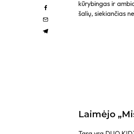
kūrybingas ir ambi
šalių, siekiančias n
Laimėjo „Mis
Tara yra DUO KIDZ