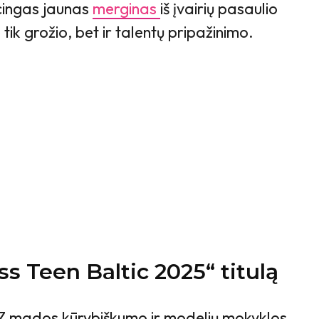
cingas jaunas
merginas
iš įvairių pasaulio
e tik grožio, bet ir talentų pripažinimo.
s Teen Baltic 2025“ titulą
 mados kūrybiškumo ir modelių mokyklos