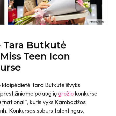
Tara Butkutė
ė Tara Butkutė
„Miss Teen Icon
kurse
 klaipėdietė Tara Butkutė išvyks
 prestižiniame paauglių
grožio
konkurse
ternational“, kuris vyks Kambodžos
nh. Konkursas suburs talentingas,