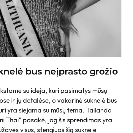
knelė bus neįprasto grožio
ykstame su idėja, kuri pasimatys mūsų
se ir jų detalėse, o vakarinė suknelė bus
kuri yra siejama su mūsų tema. Tailando
ni Thai” pasakė, jog šis sprendimas yra
užavės visus, stengiuos šią suknele