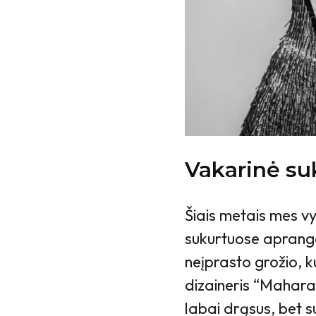
Vakarinė su
Šiais metais mes v
sukurtuose aprango
neįprasto grožio, 
dizaineris “Mahara
labai drąsus, bet s