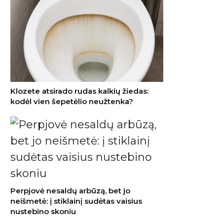
Klozete atsirado rudas kalkių žiedas:
kodėl vien šepetėlio neužtenka?
Perpjovė nesaldų arbūzą, bet jo
neišmetė: į stiklainį sudėtas vaisius
nustebino skoniu