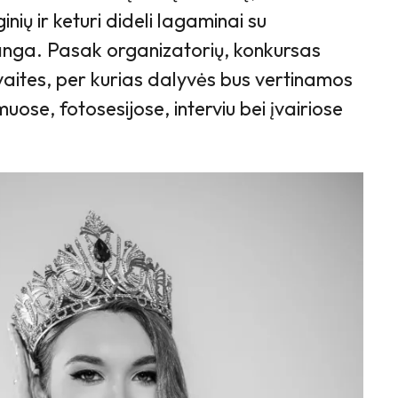
inių ir keturi dideli lagaminai su
anga. Pasak organizatorių, konkursas
vaites, per kurias dalyvės bus vertinamos
se, fotosesijose, interviu bei įvairiose