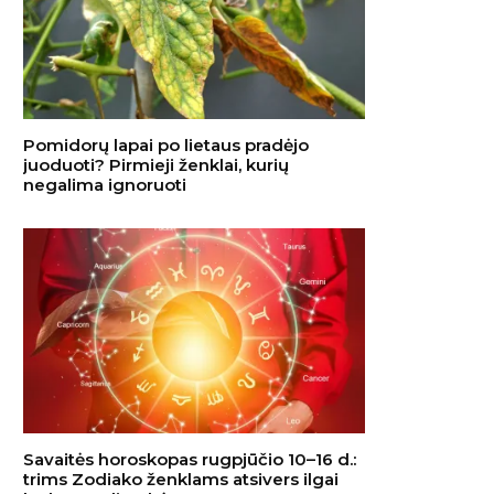
Pomidorų lapai po lietaus pradėjo
juoduoti? Pirmieji ženklai, kurių
negalima ignoruoti
Savaitės horoskopas rugpjūčio 10–16 d.:
trims Zodiako ženklams atsivers ilgai