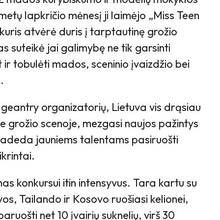
metų lapkričio mėnesį ji laimėjo „Miss Teen
 kuris atvėrė duris į tarptautinę grožio
s suteikė jai galimybę ne tik garsinti
 ir tobulėti mados, sceninio įvaizdžio bei
.
geantry organizatorių, Lietuva vis drąsiau
je grožio scenoje, mezgasi naujos pažintys
e padeda jauniems talentams pasiruošti
ikrintai.
as konkursui itin intensyvus. Tara kartu su
uvos, Tailando ir Kosovo ruošiasi kelionei,
ruošti net 10 įvairių suknelių, virš 30