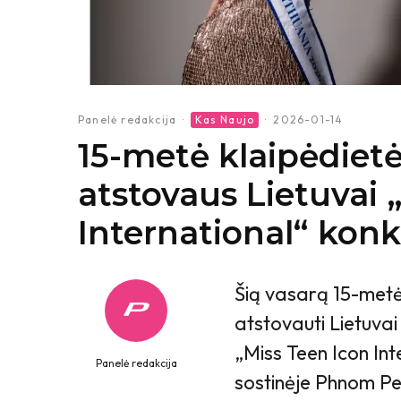
Panelė redakcija
·
Kas Naujo
·
2026-01-14
15-metė klaipėdiet
atstovaus Lietuvai 
International“ kon
Šią vasarą 15-metė
atstovauti Lietuvai
„Miss Teen Icon In
Panelė redakcija
sostinėje Phnom Pe