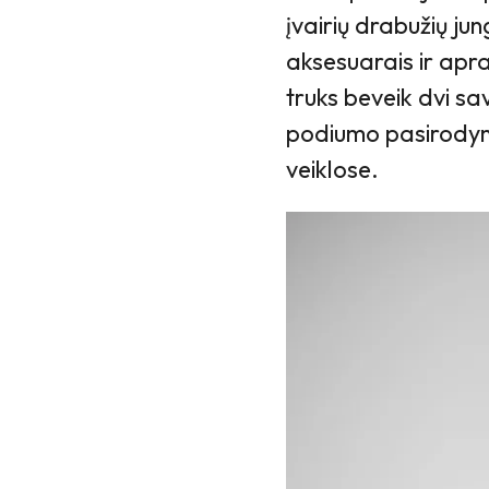
įvairių drabužių jung
aksesuarais ir apr
truks beveik dvi sa
podiumo pasirodymuo
veiklose.