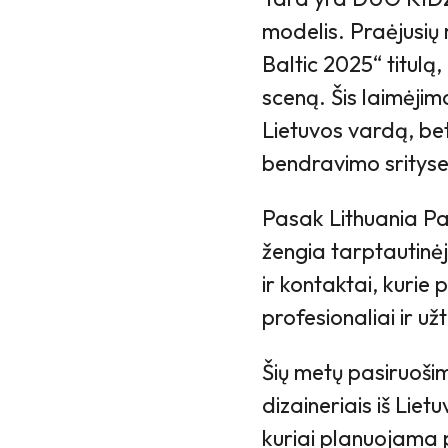
modelis. Praėjusių 
Baltic 2025“ titulą,
sceną. Šis laimėjima
Lietuvos vardą, bet
bendravimo srityse
Pasak Lithuania Pa
žengia tarptautinė
ir kontaktai, kuri
profesionaliai ir užt
Šių metų pasiruošim
dizaineriais iš Liet
kuriai planuojama pa