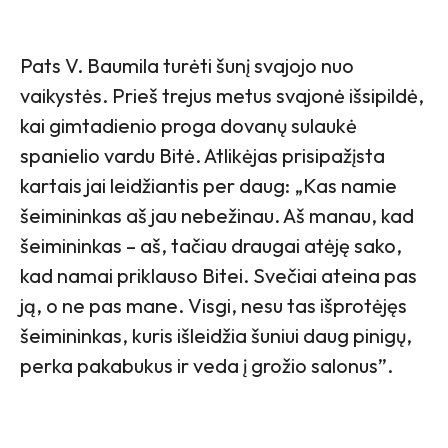
Pats V. Baumila turėti šunį svajojo nuo
vaikystės. Prieš trejus metus svajonė išsipildė,
kai gimtadienio proga dovanų sulaukė
spanielio vardu Bitė. Atlikėjas prisipažįsta
kartais jai leidžiantis per daug: „Kas namie
šeimininkas aš jau nebežinau. Aš manau, kad
šeimininkas – aš, tačiau draugai atėję sako,
kad namai priklauso Bitei. Svečiai ateina pas
ją, o ne pas mane. Visgi, nesu tas išprotėjęs
šeimininkas, kuris išleidžia šuniui daug pinigų,
perka pakabukus ir veda į grožio salonus”.