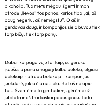
alkoholio. Tuo metu mėgau išgerti ir man
atrodė „lievos“ tos panos, kurios tipo „ai, aš
daug negeriu, aš nemėgstu“. O aš ir
gerdavau daug, ir kompanijos siela buvau tiek
tarp bičų, tiek tarp panų.
Dabar kai pagalvoju tai taip, su gerokai
įkaušusia pana smagu: ji kalba beleką, elgiasi
belekaip ir atrodo belekaip – kompanijos
juokdarė, jokia čia ne siela. Bet aš ne apie
tai… Šventėme tą gimtadienį, gėrėme už
jubiliatą ir aš tradiciškai padauginau. Tada
atrodė, kad viskas puiku ir aš tiesiog išgėrusi,