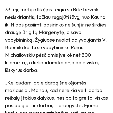
33-ejų metų atlikėjas teigia su Bite beveik
nesiskiriantis, tačiau rugpjūtį į žygį nuo Kauno
iki Nidos pasiimti pasirinko ne šunį ir ne širdies
draugę Brigitą Margenytę, o savo
vadybininką. Žygiuose nuolat dalyvaujantis V.
Baumila kartu su vadybininku Romu
Michailovskiu pėsčiomis įveikė net 300
kilometrų, o keliaudami kalbėjo apie viską,
išskyrus darbą.
„Keliaudami apie darbą šnekėjomės
mažiausiai. Manau, kad nereikia velti darbo
reikalų į tokius dalykus, nes po to greitai viskas
pasibaigia – ir darbai, ir draugystė. Ėjome
kartu, nes mums patinka žygiuoti, mums