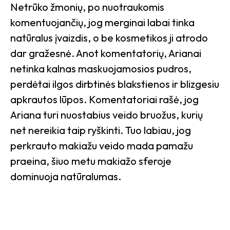
Netrūko žmonių, po nuotraukomis
komentuojančių, jog merginai labai tinka
natūralus įvaizdis, o be kosmetikos ji atrodo
dar gražesnė. Anot komentatorių, Arianai
netinka kalnas maskuojamosios pudros,
perdėtai ilgos dirbtinės blakstienos ir blizgesiu
apkrautos lūpos. Komentatoriai rašė, jog
Ariana turi nuostabius veido bruožus, kurių
net nereikia taip ryškinti. Tuo labiau, jog
perkrauto makiažu veido mada pamažu
praeina, šiuo metu makiažo sferoje
dominuoja natūralumas.