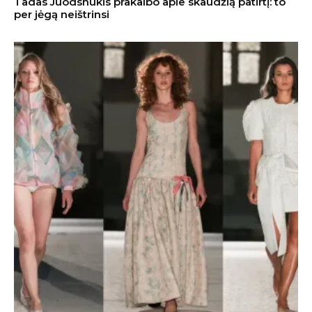
Tadas Juodsnukis prakalbo apie skaudžią patirtį: to
per jėgą neištrinsi