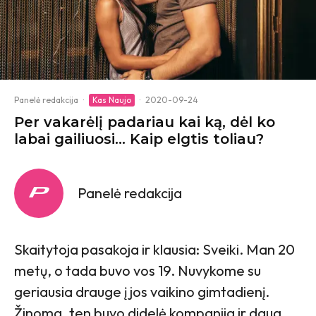
Panelė redakcija
·
Kas Naujo
·
2020-09-24
Per vakarėlį padariau kai ką, dėl ko
labai gailiuosi… Kaip elgtis toliau?
Panelė redakcija
Skaitytoja pasakoja ir klausia: Sveiki. Man 20
metų, o tada buvo vos 19. Nuvykome su
geriausia drauge į jos vaikino gimtadienį.
Žinoma, ten buvo didelė kompanija ir daug