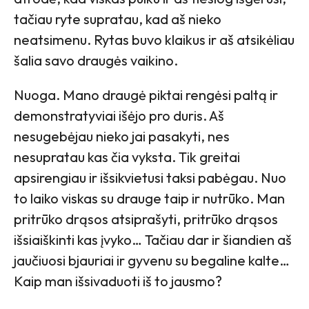
tačiau ryte supratau, kad aš nieko
neatsimenu. Rytas buvo klaikus ir aš atsikėliau
šalia savo draugės vaikino.
Nuoga. Mano draugė piktai rengėsi paltą ir
demonstratyviai išėjo pro duris. Aš
nesugebėjau nieko jai pasakyti, nes
nesupratau kas čia vyksta. Tik greitai
apsirengiau ir išsikvietusi taksi pabėgau. Nuo
to laiko viskas su drauge taip ir nutrūko. Man
pritrūko drąsos atsiprašyti, pritrūko drąsos
išsiaiškinti kas įvyko… Tačiau dar ir šiandien aš
jaučiuosi bjauriai ir gyvenu su begaline kalte…
Kaip man išsivaduoti iš to jausmo?