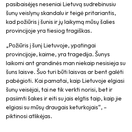
pasibaisėjęs neseniai Lietuvą sudrebinusiu
šunų veislynų skandalu ir teigė pritariantis,
kad požiūris į šunis ir jų laikymą mūsų šalies
provincijoje yra tiesiog tragiškas.
„Požiūris į šunį Lietuvoje, ypatingai
provincijoje, kaime, yra tragedija. Šunys
laikomi ant grandinės man niekaip nesisieja su
šuns laisve. Šuo turi būti laisvas ar bent galėti
pabėgioti. Kai pamatai, kaip Lietuvoje elgiasi
šunų veisėjai, tai ne tik verkti norisi, bet ir
pasiimti šakes ir eiti su jais elgtis taip, kaip jie
elgiasi su mūsų draugais keturkojais“, –
piktinosi atlikėjas.