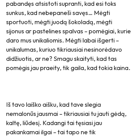
pabandęs atsistoti supranti, kad esi toks
sunkus, kad nebepaneši savęs… Mėgti
sportuoti, mėgti juodą šokoladą, mėgti
sijonus ar pastelines spalvas – pomėgiai, kurie
daro mus unikaliomis. Mėgti labai išgerti –
unikalumas, kuriuo tikriausiai nesinorėdavo
didžiuotis, ar ne? Smagu skaityti, kad tas
pomėgis jau praeity, tik gaila, kad tokia kaina.
Iš tavo laiško aišku, kad tave slegia
nemalonūs jausmai – tikriausiai tu jauti gėdą,
kaltę, liūdesį. Kadangi tai tęsiasi jau
pakankamai ilgai – tai tapo ne tik