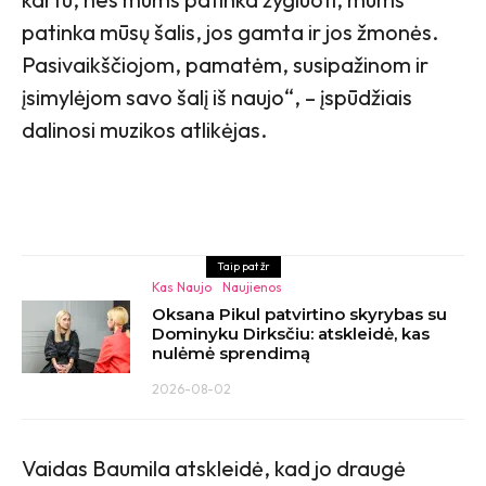
patinka mūsų šalis, jos gamta ir jos žmonės.
Pasivaikščiojom, pamatėm, susipažinom ir
įsimylėjom savo šalį iš naujo“, – įspūdžiais
dalinosi muzikos atlikėjas.
Taip pat žr
Kas Naujo
Naujienos
Oksana Pikul patvirtino skyrybas su
Dominyku Dirksčiu: atskleidė, kas
nulėmė sprendimą
2026-08-02
Vaidas Baumila atskleidė, kad jo draugė