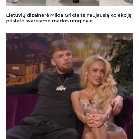
Lietuvių dizainerė Milda Grikšaitė naujausią kolekciją
pristatė svarbiame mados renginyje