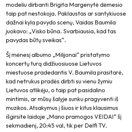
modeliu dirbanti Brigita Margenytė dėmesio
taip pat nestokoja. Paklaustas ar santykiuose
dažnai kyla pavydo scenų, Vaidas Baumila
juokavo: „Visko būna. Svarbiausia, kad tas
pavydas būtų sveikas“.
Šį mėnesį albumo „Milijonai“ pristatymo
koncertų turą didžiuosiuose Lietuvos
miestuose pradedantis V. Baumila prasitarė,
kad netrukus pradės dirbti su vienu žymiu
Lietuvos atlikėju, o taip pat pasidalino
mintimis, ar mūsų šalyje sunku pragyventi iš
muzikos. Atsakymus į šiuos ir kitus klausimus
išgirsite laidoje „Mano pramogos VEIDAI“ šį
sekmadienį, 20:45 val, tik per Delfi TV.