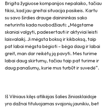
Brigita žygiuose kompanijos nepalaiko, tačiau
tikisi, kad jau greitai situacija pasikeis. Kartu
su savo širdies drauge dainininkas sako
neturintis kada nuobodžiauti: „Mėgstame
skaniai valgyti, padesertauti ir aktyviai leisti
laisvalaikį. Ji mėgsta boksą ir kikboksą, taip
pat labai mėgsta bėgioti – bėga daug ir labai
greit, man dar reikėtų ją pavyti. Mes turime
labai daug skirtumų, tačiau taip pat turime ir
daug panašumų, kurie mus turbūt ir suvedė“.
Iš Vilniaus kilęs atlikėjas šalies žiniasklaidoje
yra dažnai tituluojamas svajonių jaunikiu, bet