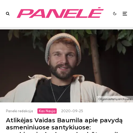
Organizatorių archyvas
Panelė redakcija
·
Kas Naujo
·
2020-09-25
Atlikėjas Vaidas Baumila apie pavydą
asmeniniuose santykiuose: