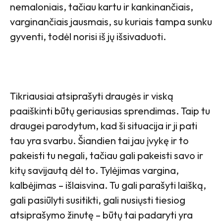
nemaloniais, tačiau kartu ir kankinančiais,
varginančiais jausmais, su kuriais tampa sunku
gyventi, todėl norisi iš jų išsivaduoti.
Tikriausiai atsiprašyti draugės ir viską
paaiškinti būtų geriausias sprendimas. Taip tu
draugei parodytum, kad ši situacija ir ji pati
tau yra svarbu. Šiandien tai jau įvykę ir to
pakeisti tu negali, tačiau gali pakeisti savo ir
kitų savijautą dėl to. Tylėjimas vargina,
kalbėjimas – išlaisvina. Tu gali parašyti laišką,
gali pasiūlyti susitikti, gali nusiųsti tiesiog
atsiprašymo žinutę – būtų tai padaryti yra