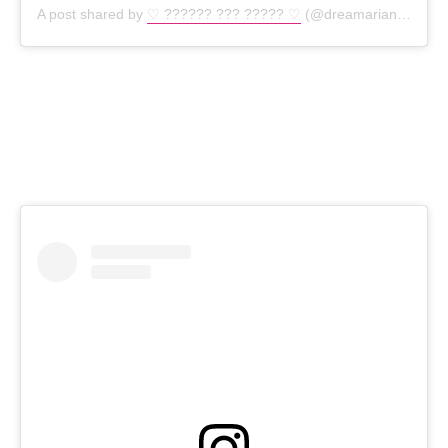
A post shared by
♡︎ ?????? ??? ????? ♡︎
(@dreamarianabig) on