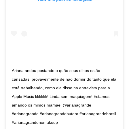
Ariana andou postando o quão seus olhos estão
cansadas, provavelmente de não dormir do tanto que ela
está trabalhando, como ela disse na entrevista para a
Apple Music kkkkkk! Linda sem maquiagem! Estamos
amando os mimos mamãe! @arianagrande
#arianagrande #arianagrandebutera #arianagrandebrasil
#arianagrandenomakeup