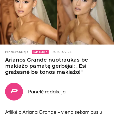
Panelė redakcija
·
Kas Naujo
·
2020-09-24
Arianos Grande nuotraukas be
makiažo pamatę gerbėjai: „Esi
gražesnė be tonos makiažo!“
Panelė redakcija
Atlikėja Ariana Grande – viena sekamiausių