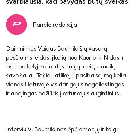
svarbiausia, kad pavydas būtų sveikas
Panelė redakcija
Dainininkas Vaidas Baumila šią vasarą
pėsčiomis leidosi į kelią nuo Kauno iki Nidos ir
tvirtina kelyje atradęs naują meilę – meilę
savo šaliai. Tačiau atlikėjui pasibaisėjimą kelia
vienas Lietuvoje vis dar gajus negailestingas
ir abejingas požiūris į keturkojus augintinius.
Interviu V. Baumila neslėpė emocijų ir teigė