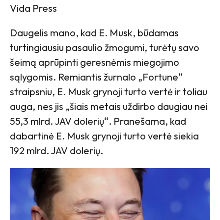
Vida Press
Daugelis mano, kad E. Musk, būdamas
turtingiausiu pasaulio žmogumi, turėtų savo
šeimą aprūpinti geresnėmis miegojimo
sąlygomis. Remiantis žurnalo „Fortune“
straipsniu, E. Musk grynoji turto vertė ir toliau
auga, nes jis „šiais metais uždirbo daugiau nei
55,3 mlrd. JAV dolerių“. Pranešama, kad
dabartinė E. Musk grynoji turto vertė siekia
192 mlrd. JAV dolerių.