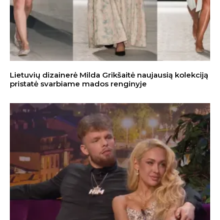
Lietuvių dizainerė Milda Grikšaitė naujausią kolekciją
pristatė svarbiame mados renginyje