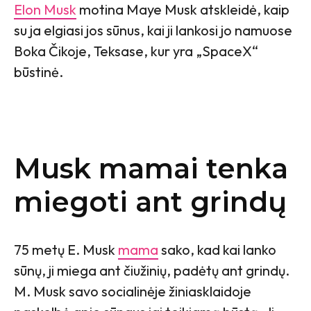
Elon Musk
motina Maye Musk atskleidė, kaip
su ja elgiasi jos sūnus, kai ji lankosi jo namuose
Boka Čikoje, Teksase, kur yra „SpaceX“
būstinė.
Musk mamai tenka
miegoti ant grindų
75 metų E. Musk
mama
sako, kad kai lanko
sūnų, ji miega ant čiužinių, padėtų ant grindų.
M. Musk savo socialinėje žiniasklaidoje