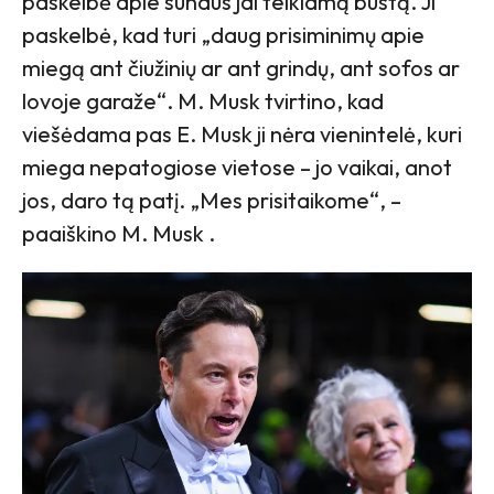
paskelbė apie sūnaus jai teikiamą būstą. Ji
paskelbė, kad turi „daug prisiminimų apie
miegą ant čiužinių ar ant grindų, ant sofos ar
lovoje garaže“. M. Musk tvirtino, kad
viešėdama pas E. Musk ji nėra vienintelė, kuri
miega nepatogiose vietose – jo vaikai, anot
jos, daro tą patį. „Mes prisitaikome“, –
paaiškino M. Musk .