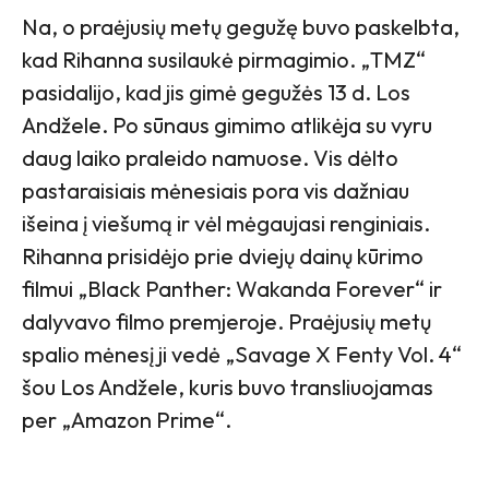
Na, o praėjusių metų gegužę buvo paskelbta,
kad Rihanna susilaukė pirmagimio. „TMZ“
pasidalijo, kad jis gimė gegužės 13 d. Los
Andžele. Po sūnaus gimimo atlikėja su vyru
daug laiko praleido namuose. Vis dėlto
pastaraisiais mėnesiais pora vis dažniau
išeina į viešumą ir vėl mėgaujasi renginiais.
Rihanna prisidėjo prie dviejų dainų kūrimo
filmui „Black Panther: Wakanda Forever“ ir
dalyvavo filmo premjeroje. Praėjusių metų
spalio mėnesį ji vedė „Savage X Fenty Vol. 4“
šou Los Andžele, kuris buvo transliuojamas
per „Amazon Prime“.