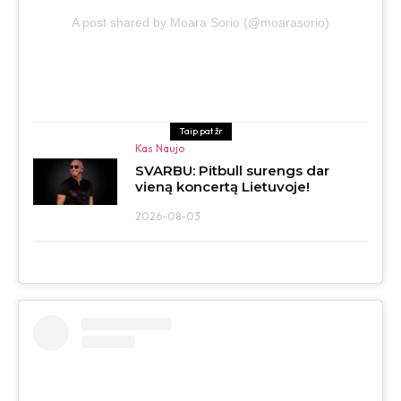
A post shared by Moara Sorio (@moarasorio)
Taip pat žr
Kas Naujo
SVARBU: Pitbull surengs dar
vieną koncertą Lietuvoje!
2026-08-03