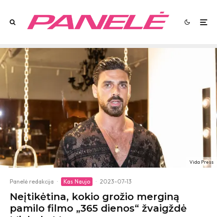
Vida Press
Panelė redakcija
·
Kas Naujo
·
2023-07-13
Neįtikėtina, kokio grožio merginą
pamilo filmo „365 dienos“ žvaigždė