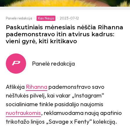
Panelė redakcija
·
Kas Naujo
·
2023-07-12
Paskutiniais mėnesiais nėščia Rihanna
pademonstravo itin atvirus kadrus:
vieni gyrė, kiti kritikavo
Panelė redakcija
Atlikėja
Rihanna
pademonstravo savo
nėštukės pilvelį, kai vakar „Instagram“
socialiniame tinkle pasidalijo naujomis
nuotraukomis
, reklamuodama naują apatinio
trikotažo linijos „Savage x Fenty“ kolekciją.