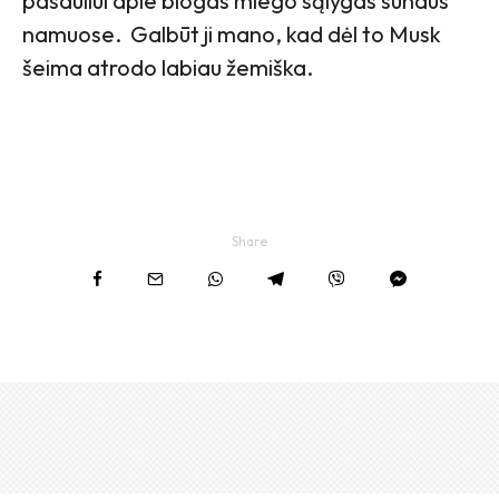
pasauliui apie blogas miego sąlygas sūnaus
namuose. Galbūt ji mano, kad dėl to Musk
šeima atrodo labiau žemiška.
Share