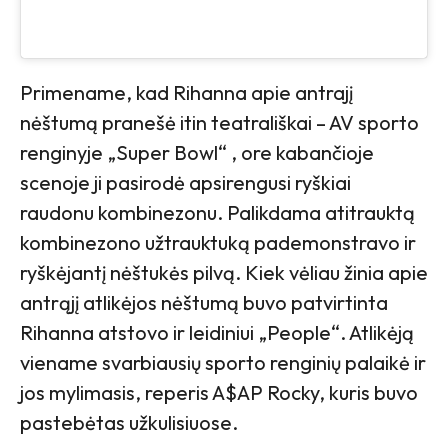
Primename, kad Rihanna apie antrajį
nėštumą pranešė itin teatrališkai – AV sporto
renginyje „Super Bowl“ , ore kabančioje
scenoje ji pasirodė apsirengusi ryškiai
raudonu kombinezonu. Palikdama atitrauktą
kombinezono užtrauktuką pademonstravo ir
ryškėjantį nėštukės pilvą. Kiek vėliau žinia apie
antrąjį atlikėjos nėštumą buvo patvirtinta
Rihanna atstovo ir leidiniui „People“. Atlikėją
viename svarbiausių sporto renginių palaikė ir
jos mylimasis, reperis A$AP Rocky, kuris buvo
pastebėtas užkulisiuose.