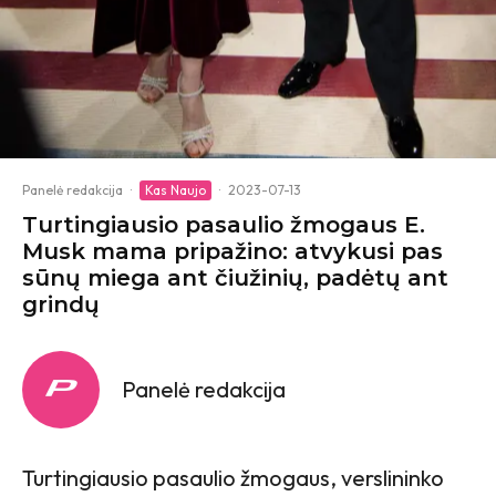
Panelė redakcija
·
Kas Naujo
·
2023-07-13
Turtingiausio pasaulio žmogaus E.
Musk mama pripažino: atvykusi pas
sūnų miega ant čiužinių, padėtų ant
grindų
Panelė redakcija
Turtingiausio pasaulio žmogaus, verslininko