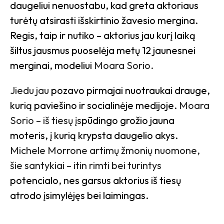
daugeliui nenuostabu, kad greta aktoriaus
turėtų atsirasti išskirtinio žavesio mergina.
Regis, taip ir nutiko – aktorius jau kurį laiką
šiltus jausmus puoselėja metų 12 jaunesnei
merginai, modeliui
Moara Sorio.
Jiedu jau
pozavo pirmajai nuotraukai drauge,
kurią paviešino ir socialinėje medijoje.
Moara
Sorio – iš tiesų įs
pūdingo grožio jauna
moteris, į kurią krypsta daugelio akys.
Michele Morrone artimų žmonių nuomone,
šie santykiai – itin rimti bei turintys
potencialo, nes garsus aktorius iš tiesų
atrodo įsimylėjęs bei laimingas.