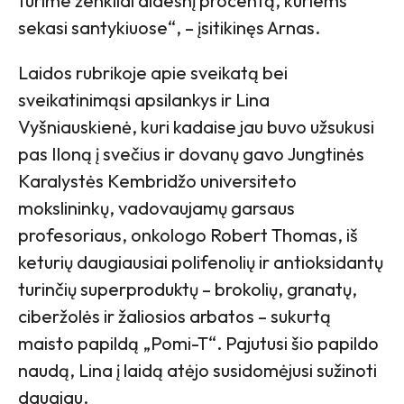
turime ženkliai didesnį procentą, kuriems
sekasi santykiuose“, – įsitikinęs Arnas.
Laidos rubrikoje apie sveikatą bei
sveikatinimąsi apsilankys ir Lina
Vyšniauskienė, kuri kadaise jau buvo užsukusi
pas Iloną į svečius ir dovanų gavo Jungtinės
Karalystės Kembridžo universiteto
mokslininkų, vadovaujamų garsaus
profesoriaus, onkologo Robert Thomas, iš
keturių daugiausiai polifenolių ir antioksidantų
turinčių superproduktų – brokolių, granatų,
ciberžolės ir žaliosios arbatos – sukurtą
maisto papildą „Pomi-T“. Pajutusi šio papildo
naudą, Lina į laidą atėjo susidomėjusi sužinoti
daugiau.