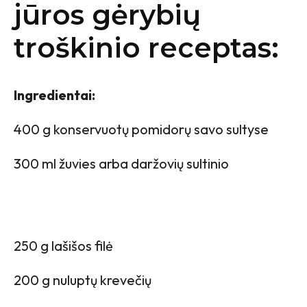
jūros gėrybių
troškinio receptas:
Ingredientai:
400 g konservuotų pomidorų savo sultyse
300 ml žuvies arba daržovių sultinio
250 g lašišos filė
200 g nuluptų krevečių