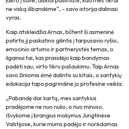
įdėto į save, aiškiai pasimatė, kad mes tikrai
ne viską išbandėme“, – savo istorija dalinasi
vyras.
Kaip atskleidžia Arnas, būtent ši asmeninė
patirtis jį paskatino gilintis į tarpusavio ryšio,
emocinio artumo ir partnerystės temas, o
ilgainiui tai, kas prasidėjo kaip bandymas
padėti sau, virto tikru pašaukimu. Taip Arnas
savo žiniomis ėmė dalintis su kitais, o santykių
edukacija tapo pagrindine jo profesine veikla.
„Pabandę dar kartą, mes santykius
pradėjome ne nuo nulio, o nuo minuso.
Išvykome į brangius mokymus Jungtinėse
Valstijose, kurie mums padėjo ir norėdamas