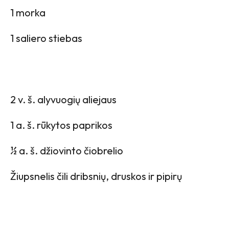
1 morka
1 saliero stiebas
2 v. š. alyvuogių aliejaus
1 a. š. rūkytos paprikos
½ a. š. džiovinto čiobrelio
Žiupsnelis čili dribsnių, druskos ir pipirų