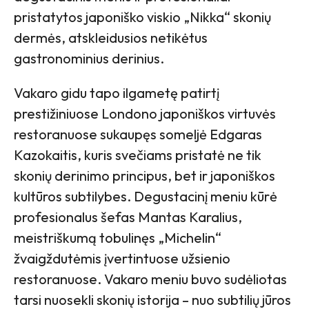
pristatytos japoniško viskio „Nikka“ skonių
dermės, atskleidusios netikėtus
gastronominius derinius.
Vakaro gidu tapo ilgametę patirtį
prestižiniuose Londono japoniškos virtuvės
restoranuose sukaupęs someljė Edgaras
Kazokaitis, kuris svečiams pristatė ne tik
skonių derinimo principus, bet ir japoniškos
kultūros subtilybes. Degustacinį meniu kūrė
profesionalus šefas Mantas Karalius,
meistriškumą tobulinęs „Michelin“
žvaigždutėmis įvertintuose užsienio
restoranuose. Vakaro meniu buvo sudėliotas
tarsi nuosekli skonių istorija – nuo subtilių jūros