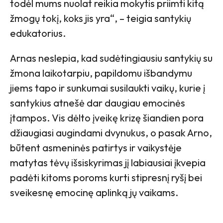
todėl mums nuolat reikia mokytis priimti kitą
žmogų tokį, koks jis yra“, – teigia santykių
edukatorius.
Arnas neslepia, kad sudėtingiausiu santykių su
žmona laikotarpiu, papildomu išbandymu
jiems tapo ir sunkumai susilaukti vaikų, kurie į
santykius atnešė dar daugiau emocinės
įtampos. Vis dėlto įveikę krizę šiandien pora
džiaugiasi augindami dvynukus, o pasak Arno,
būtent asmeninės patirtys ir vaikystėje
matytas tėvų išsiskyrimas jį labiausiai įkvepia
padėti kitoms poroms kurti stipresnį ryšį bei
sveikesnę emocinę aplinką jų vaikams.