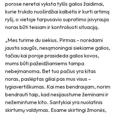
porose neretai vyksta tylūs galios žaidimai,
kurie trukdo nuoširdžiai kalbėtis ir kurti artimą
ryšį, o vietoje tarpusavio supratimo įsivyrauja
noras būti teisiam ir kontroliuoti situaciją.
„Mes turime du siekius. Pirmas – norėdami
jaustis saugūs, nesąmoningai siekiame galios,
tačiau kai poroje prasideda galios kovos,
mums būti pažeidžiamiems tampa
nebeįmanoma. Bet tuo pačius yra kitas
noras, paslėptas giliai pas mus visus –
lygiavertiškumas. Kai mes bendraujam, norim
bendrauti taip, kad nesijaustume žeminami ir
nežemintume kito. Santykiai yra nuolatinis
skirtumų valdymas. Esame skirtingi žmonės,