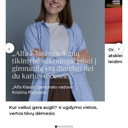
‹
›
Oro kondicionierius bute: ekspertas
atskleidė, kur jį įrengti – nereikės nei
leidimo, nei kaimynų sutikimo