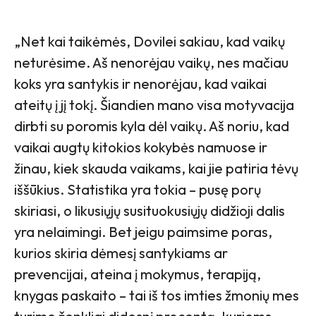
„Net kai taikėmės, Dovilei sakiau, kad vaikų
neturėsime. Aš nenorėjau vaikų, nes mačiau
koks yra santykis ir nenorėjau, kad vaikai
ateitų į jį tokį. Šiandien mano visa motyvacija
dirbti su poromis kyla dėl vaikų. Aš noriu, kad
vaikai augtų kitokios kokybės namuose ir
žinau, kiek skauda vaikams, kai jie patiria tėvų
iššūkius. Statistika yra tokia – pusę porų
skiriasi, o likusiųjų susituokusiųjų didžioji dalis
yra nelaimingi. Bet jeigu paimsime poras,
kurios skiria dėmesį santykiams ar
prevencijai, ateina į mokymus, terapiją,
knygas paskaito – tai iš tos imties žmonių mes