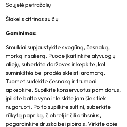
Saujelė petražolių
Šlakelis citrinos sulčių
Gaminimas:
Smulkiai supjaustykite svogūną, česnaką,
morką ir salierą. Puode įkaitinkite alyvuogių
aliejų, suberkite daržoves ir kepkite, kol
suminkštės bei pradės skleisti aromatą.
Tuomet sudėkite česnaką ir trumpai
apkepkite. Supilkite konservuotus pomidorus,
įpilkite balto vyno ir leiskite jam šiek tiek
nugaruoti. Po to supilkite sultinį, suberkite
rūkytą papriką, čiobrelį ir čili dribsnius,
pagardinkite druska bei pipirais. Virkite apie