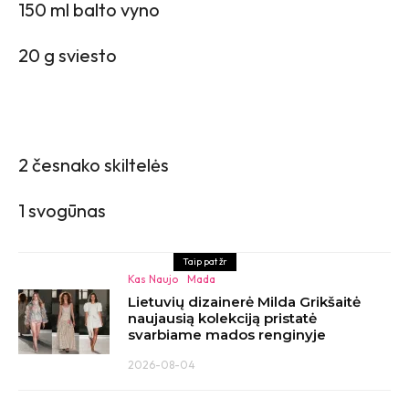
150 ml balto vyno
20 g sviesto
2 česnako skiltelės
1 svogūnas
Taip pat žr
Kas Naujo
Mada
Lietuvių dizainerė Milda Grikšaitė
naujausią kolekciją pristatė
svarbiame mados renginyje
2026-08-04