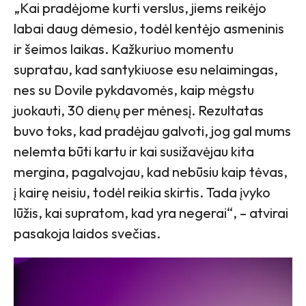
„Kai pradėjome kurti verslus, jiems reikėjo
labai daug dėmesio, todėl kentėjo asmeninis
ir šeimos laikas. Kažkuriuo momentu
supratau, kad santykiuose esu nelaimingas,
nes su Dovile pykdavomės, kaip mėgstu
juokauti, 30 dienų per mėnesį. Rezultatas
buvo toks, kad pradėjau galvoti, jog gal mums
nelemta būti kartu ir kai susižavėjau kita
mergina, pagalvojau, kad nebūsiu kaip tėvas,
į kairę neisiu, todėl reikia skirtis. Tada įvyko
lūžis, kai supratom, kad yra negerai“, – atvirai
pasakoja laidos svečias.