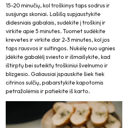
15-20 minučių, kol troškinys taps sodrus ir
susijungs skoniai. Lašišą supjaustykite
didesniais gabalais, sudėkite į troškinį ir
virkite apie 5 minutes. Tuomet sudėkite
krevetes ir virkite dar 2-3 minutes, kol jos
taps rausvos ir sultingos. Nukėlę nuo ugnies
įdėkite gabalėlį sviesto ir išmaišykite, kad
ištirptų bei suteiktų troškiniui švelnumo ir
blizgesio. Galiausiai įspauskite šiek tiek
citrinos sulčių, pabarstykite kapotomis
petražolėmis ir patiekite iš karto.