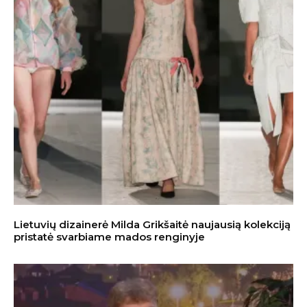
Lietuvių dizainerė Milda Grikšaitė naujausią kolekciją
pristatė svarbiame mados renginyje