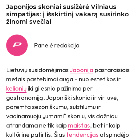
Japonijos skoniai susižėrė Vilniaus
simpatijas: į išskirtinį vakarą susirinko
žinomi svečiai
Panelė redakcija
Lietuvių susidomėjimas
Japonija
pastaraisiais
metais pastebimai auga – nuo estetikos ir
kelionių
iki gilesnio pažinimo per
gastronomiją. Japoniški skoniai ir virtuvė,
paremta sezoniškumu, subtilumu ir
vadinamuoju „umami“ skoniu, vis dažniau
atrandama ne tik kaip
maistas
, bet ir kaip
kultūrinė patirtis. Šias
tendencijas
atspindėjo