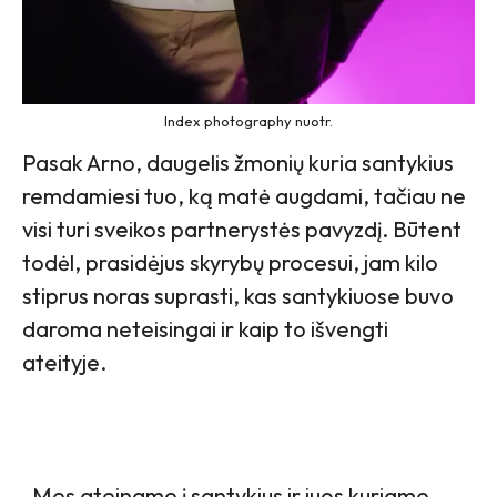
Index photography nuotr.
Pasak Arno, daugelis žmonių kuria santykius
remdamiesi tuo, ką matė augdami, tačiau ne
visi turi sveikos partnerystės pavyzdį. Būtent
todėl, prasidėjus skyrybų procesui, jam kilo
stiprus noras suprasti, kas santykiuose buvo
daroma neteisingai ir kaip to išvengti
ateityje.
„Mes ateiname į santykius ir juos kuriame