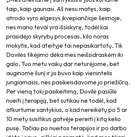
taip, kaip gaunasi. Aš nesu matęs, kaip
atrodo vyro elgesys įkvepiančioje šeimoje,
nes mano tėvai yra išsiskyrę, todėl kai
prasidėjo skyrybų procesas, kilo noras
mokytis, kad ateityje tai nepasikartotų. Tik
Dovilės tikėjimo dėka mes neišsidraskėm iki
galo. Tuo metu vaikų dar neturėjome, bet
auginome šunį ir jis buvo kaip vienintelis
jungiamasis, nes pasikeisdavome jo priežiūrą.
Per vieną tokį pasikeitimą, Dovilė pasiūlė
nueiti į terapiją, bet sutikau ne todėl, kad
atkurtume santykius, o kad nereikėtų po 5 ar
10 metų susitikus gatvėje pereiti į kitą kelio
pusę. Tačiau po nueitos terapijos ir po darbo