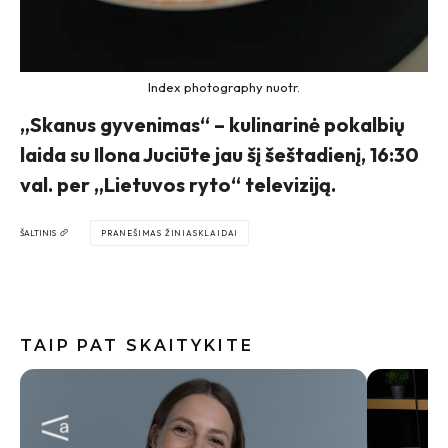
Index photography nuotr.
„Skanus gyvenimas“ – kulinarinė pokalbių
laida su Ilona Juciūte jau šį šeštadienį, 16:30
val. per „Lietuvos ryto“ televiziją.
ŠALTINIS
PRANEŠIMAS ŽINIASKLAIDAI
TAIP PAT SKAITYKITE
Internete
skalbimo
neskubėt