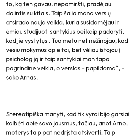
to, ką ten gavau, nepamiršti, pradėjau
dalintis su kitais. Taip šalia mano verslų
atsirado nauja veikla, kuria susidomėjau ir
ėmiau studijuoti santykius bei kaip padaryti,
kad jie vystytųsi. Tuo metu net nežinojau, kad
vesiu mokymus apie tai, bet vėliau įstojau į
psichologiją ir taip santykiai man tapo
pagrindine veikla, o verslas – papildoma“, –
sako Arnas.
Stereotipiška manyti, kad tik vyrai bijo garsiai
kalbėti apie savo jausmus, tačiau, anot Arno,
moterys taip pat nedrįsta atsiverti. Taip