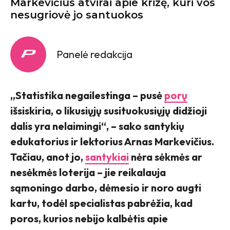
Markevičius atvirai apie krizę, kuri vos
nesugriovė jo santuokos
Panelė redakcija
„Statistika negailestinga – pusė
porų
išsiskiria, o likusiųjų susituokusiųjų didžioji
dalis yra nelaimingi“, – sako santykių
edukatorius ir lektorius Arnas Markevičius.
Tačiau, anot jo,
santykiai
nėra sėkmės ar
nesėkmės loterija – jie reikalauja
sąmoningo darbo, dėmesio ir noro augti
kartu, todėl specialistas pabrėžia, kad
poros, kurios nebijo kalbėtis apie