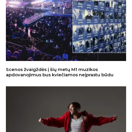
Scenos žvaigždės į šių metų M1 muzikos
apdovanojimus bus kviečiamos neįprastu būdu