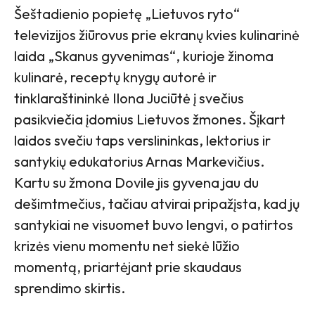
Šeštadienio popietę „Lietuvos ryto“
televizijos žiūrovus prie ekranų kvies kulinarinė
laida „Skanus gyvenimas“, kurioje žinoma
kulinarė, receptų knygų autorė ir
tinklaraštininkė Ilona Juciūtė į svečius
pasikviečia įdomius Lietuvos žmones. Šįkart
laidos svečiu taps verslininkas, lektorius ir
santykių edukatorius Arnas Markevičius.
Kartu su žmona Dovile jis gyvena jau du
dešimtmečius, tačiau atvirai pripažįsta, kad jų
santykiai ne visuomet buvo lengvi, o patirtos
krizės vienu momentu net siekė lūžio
momentą, priartėjant prie skaudaus
sprendimo skirtis.