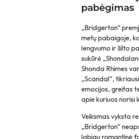
pabėgimas
„Bridgerton“ premj
metų pabaigoje, kai
lengvumo ir šilto 
sukūrė „Shondaland
Shonda Rhimes vard
„Scandal“, tikriausia
emocijos, greitas 
apie kuriuos norisi 
Veiksmas vyksta re
„Bridgerton“ neapsi
labiau romantinė f