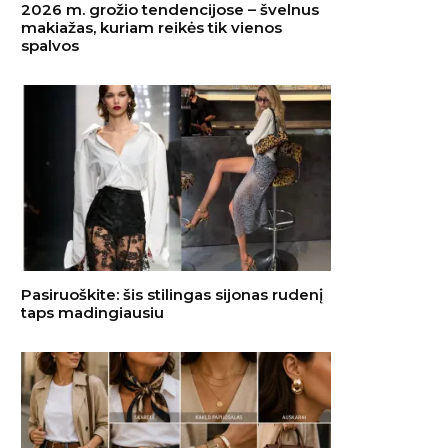
2026 m. grožio tendencijose – švelnus
makiažas, kuriam reikės tik vienos
spalvos
Pasiruoškite: šis stilingas sijonas rudenį
taps madingiausiu