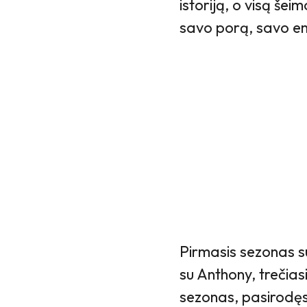
istoriją, o visą šei
savo porą, savo em
Pirmasis sezonas su
su Anthony, trečiasi
sezonas, pasirodęs