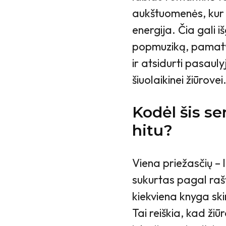
aukštuomenės, kur k
energija. Čia gali i
popmuziką, pamatyt
ir atsidurti pasaul
šiuolaikinei žiūrovei
Kodėl šis se
hitu?
Viena priežasčių – 
sukurtas pagal rašy
kiekviena knyga ski
Tai reiškia, kad ži