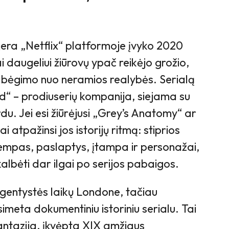
era „Netflix“ platformoje įvyko 2020
 daugeliui žiūrovų ypač reikėjo grožio,
pabėgimo nuo neramios realybės. Serialą
“ – prodiuserių kompanija, siejama su
u. Jei esi žiūrėjusi „Grey’s Anatomy“ ar
i atpažinsi jos istorijų ritmą: stiprios
tempas, paslaptys, įtampa ir personažai,
kalbėti dar ilgai po serijos pabaigos.
gentystės laikų Londone, tačiau
meta dokumentiniu istoriniu serialu. Tai
antazija, įkvėpta XIX amžiaus