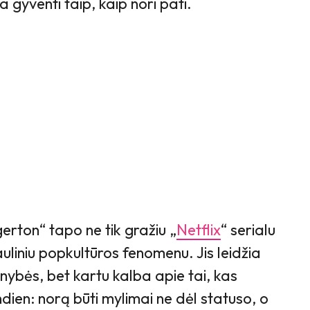
a gyventi taip, kaip nori pati.
erton“ tapo ne tik gražiu „
Netflix
“ serialu
auliniu popkultūros fenomenu. Jis leidžia
nybės, bet kartu kalba apie tai, kas
dien: norą būti mylimai ne dėl statuso, o