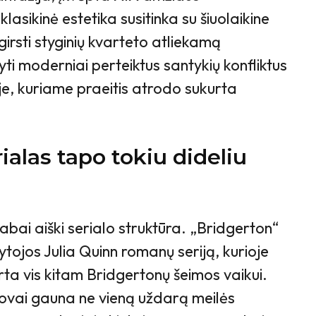
lasikinė estetika susitinka su šiuolaikine
šgirsti styginių kvarteto atliekamą
i moderniai perteiktus santykių konfliktus
yje, kuriame praeitis atrodo sukurta
.
rialas tapo tokiu dideliu
labai aiški serialo struktūra. „Bridgerton“
tojos Julia Quinn romanų seriją, kurioje
rta vis kitam Bridgertonų šeimos vaikui.
ūrovai gauna ne vieną uždarą meilės