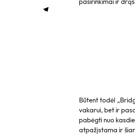
pasirinkimai ir drąs
Būtent todėl „Bridg
vakarui, bet ir pas
pabėgti nuo kasdie
atpažįstama ir šian