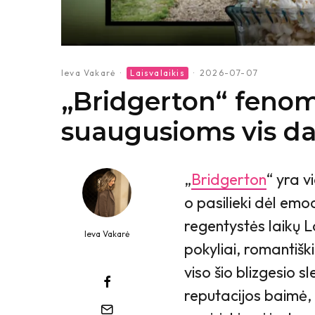
Ieva Vakarė
·
Laisvalaikis
·
2026-07-07
„Bridgerton“ fenom
suaugusioms vis dar 
„
Bridgerton
“ yra v
o pasilieki dėl emoc
regentystės laikų L
Ieva Vakarė
pokyliai, romantiški
viso šio blizgesio 
reputacijos baimė,