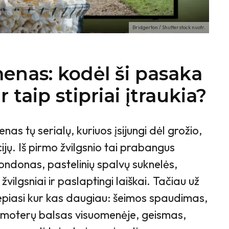
Bridgerton / Shutterstock nuotr.
enas: kodėl ši pasaka
taip stipriai įtraukia?
ienas tų serialų, kuriuos įsijungi dėl grožio,
ijų. Iš pirmo žvilgsnio tai prabangus
ondonas, pastelinių spalvų suknelės,
 žvilgsniai ir paslaptingi laiškai. Tačiau už
slepiasi kur kas daugiau: šeimos spaudimas,
 moterų balsas visuomenėje, geismas,