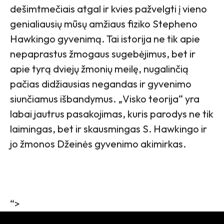
dešimtmečiais atgal ir kvies pažvelgti į vieno
genialiausių mūsų amžiaus fiziko Stepheno
Hawkingo gyvenimą. Tai istorija ne tik apie
nepaprastus žmogaus sugebėjimus, bet ir
apie tyrą dviejų žmonių meilę, nugalinčią
pačias didžiausias negandas ir gyvenimo
siunčiamus išbandymus. „Visko teorija“ yra
labai jautrus pasakojimas, kuris parodys ne tik
laimingas, bet ir skausmingas S. Hawkingo ir
jo žmonos Džeinės gyvenimo akimirkas.
“>