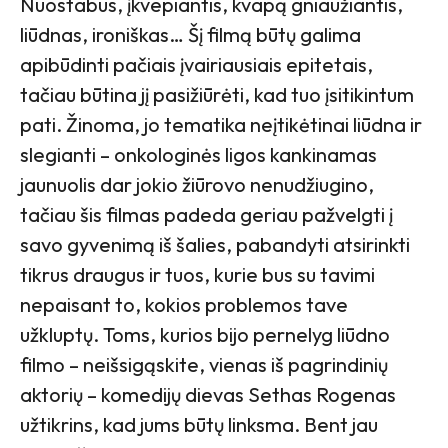
Nuostabus, įkvepiantis, kvapą gniaužiantis,
liūdnas, ironiškas… Šį filmą būtų galima
apibūdinti pačiais įvairiausiais epitetais,
tačiau būtina jį pasižiūrėti, kad tuo įsitikintum
pati. Žinoma, jo tematika neįtikėtinai liūdna ir
slegianti – onkologinės ligos kankinamas
jaunuolis dar jokio žiūrovo nenudžiugino,
tačiau šis filmas padeda geriau pažvelgti į
savo gyvenimą iš šalies, pabandyti atsirinkti
tikrus draugus ir tuos, kurie bus su tavimi
nepaisant to, kokios problemos tave
užkluptų. Toms, kurios bijo pernelyg liūdno
filmo – neišsigąskite, vienas iš pagrindinių
aktorių – komedijų dievas Sethas Rogenas
užtikrins, kad jums būtų linksma. Bent jau