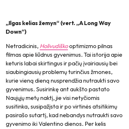
„Ilgas kelias žemyn“ (vert. „A Long Way
Down“)
Netradicinis,
Holivudiško
optimizmo pilnas
filmas apie liūdnus gyvenimus. Tai istorija apie
keturis labai skirtingus ir pačių įvairiausių bei
siaubingiausių problemų turinčius žmones,
kurie vieną dieną nusprendžia nutraukti savo
gyvenimus. Susirinkę ant aukšto pastato
Naujųjų metų naktį, jie visi netyčiomis
susitinka, susipažįsta ir po virtinės atsitikimų
pasirašo sutartį, kad nebandys nutraukti savo
gyvenimo iki Valentino dienos. Per kelis