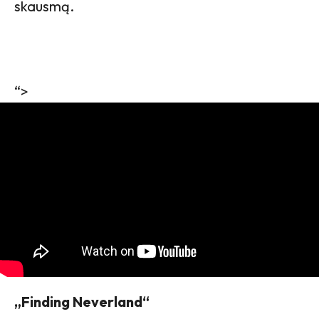
skausmą.
“>
„Finding Neverland“