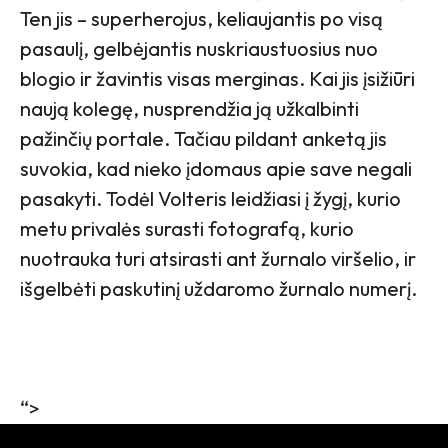
Ten jis – superherojus, keliaujantis po visą
pasaulį, gelbėjantis nuskriaustuosius nuo
blogio ir žavintis visas merginas. Kai jis įsižiūri
naują kolegę, nusprendžia ją užkalbinti
pažinčių portale. Tačiau pildant anketą jis
suvokia, kad nieko įdomaus apie save negali
pasakyti. Todėl Volteris leidžiasi į žygį, kurio
metu privalės surasti fotografą, kurio
nuotrauka turi atsirasti ant žurnalo viršelio, ir
išgelbėti paskutinį uždaromo žurnalo numerį.
“>