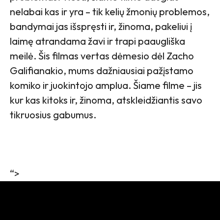
nelabai kas ir yra – tik kelių žmonių problemos,
bandymai jas išspręsti ir, žinoma, pakeliui į
laimę atrandama žavi ir trapi paaugliška
meilė. Šis filmas vertas dėmesio dėl Zacho
Galifianakio, mums dažniausiai pažįstamo
komiko ir juokintojo amplua. Šiame filme – jis
kur kas kitoks ir, žinoma, atskleidžiantis savo
tikruosius gabumus.
“>