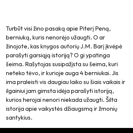
Turbūt visi žino pasaką apie Piterį Peną,
berniuką, kuris nenorėjo užaugti. O ar
žinojote, kas knygos autorių J.M. Barį įkvėpė
parašyti garsiąją istoriją? O gi ypatinga
šeima. Rašytojas susipažįsta su šeima, kuri
neteko tėvo, ir kurioje auga 4 berniukai. Jis
ima praleisti vis daugiau laiko su šiais vaikais ir
ilgainiui jam gimsta idėja parašyti istoriją,
kurios herojai nenori niekada užaugti. Šilta
istorija apie vaikystės džiaugsmą ir žmonių
santykius.