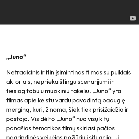
„Juno“
Netradicinis ir itin įsimintinas filmas su puikiais
aktoriais, nepriekaištingu scenarijumi ir
tiesiog tobulu muzikiniu takeliu. „Juno“ yra
filmas apie keistu vardu pavadintą paauglę
merginą, kuri, žinoma, šiek tiek prisižaidžia ir
pastoja. Vis dėlto „Juno“ nuo visų kitų
panašios tematikos filmų skiriasi pačios
pagrindinės veikėjos požiūriu į situaciją. Ji