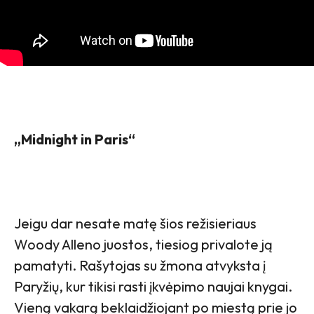
„Midnight in Paris“
Jeigu dar nesate matę šios režisieriaus
Woody Alleno juostos, tiesiog privalote ją
pamatyti. Rašytojas su žmona atvyksta į
Paryžių, kur tikisi rasti įkvėpimo naujai knygai.
Vieną vakarą beklaidžiojant po miestą prie jo