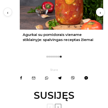
‹
›
Agurkai su pomidorais viename
stiklainyje: spalvingas receptas žiemai
Share
SUSIJĘS