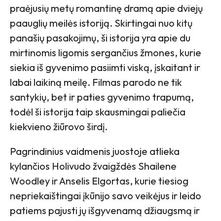
praėjusių metų romantinę dramą apie dviejų
paauglių meilės istoriją. Skirtingai nuo kitų
panašių pasakojimų, ši istorija yra apie du
mirtinomis ligomis sergančius žmones, kurie
siekia iš gyvenimo pasiimti viską, įskaitant ir
labai laikiną meilę. Filmas parodo ne tik
santykių, bet ir paties gyvenimo trapumą,
todėl ši istorija taip skausmingai paliečia
kiekvieno žiūrovo širdį.
Pagrindinius vaidmenis juostoje atlieka
kylančios Holivudo žvaigždės Shailene
Woodley ir Anselis Elgortas, kurie tiesiog
nepriekaištingai įkūnijo savo veikėjus ir leido
patiems pajusti jų išgyvenamą džiaugsmą ir