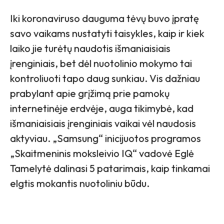
Iki koronaviruso dauguma tėvų buvo įpratę
savo vaikams nustatyti taisykles, kaip ir kiek
laiko jie turėtų naudotis išmaniaisiais
įrenginiais, bet dėl nuotolinio mokymo tai
kontroliuoti tapo daug sunkiau. Vis dažniau
prabylant apie grįžimą prie pamokų
internetinėje erdvėje, auga tikimybė, kad
išmaniaisiais įrenginiais vaikai vėl naudosis
aktyviau. „Samsung“ inicijuotos programos
„Skaitmeninis moksleivio IQ“ vadovė Eglė
Tamelytė dalinasi 5 patarimais, kaip tinkamai
elgtis mokantis nuotoliniu būdu.