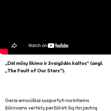
„Dėl mūsų likimo ir žvaigždės kaltos“ (angl.
„The Fault of Our Stars“).
Gerai emociškai susipurtyti norintiems
žiūrovams vertėtų peržiūrėti šią itin jautrią