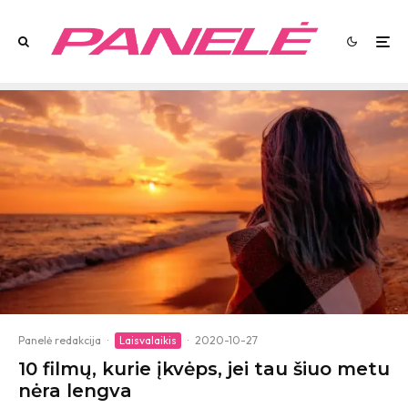
Panelė redakcija
·
Laisvalaikis
·
2020-10-27
10 filmų, kurie įkvėps, jei tau šiuo metu
nėra lengva