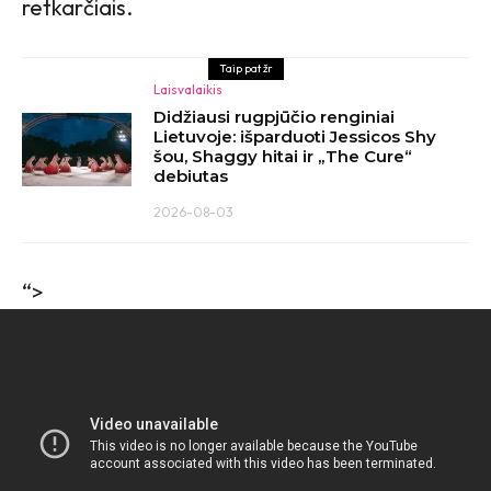
retkarčiais.
Taip pat žr
Laisvalaikis
Didžiausi rugpjūčio renginiai
Lietuvoje: išparduoti Jessicos Shy
šou, Shaggy hitai ir „The Cure“
debiutas
2026-08-03
“>