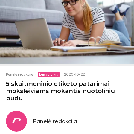
Panelė redakcija
·
Laisvalaikis
·
2020-10-22
5 skaitmeninio etiketo patarimai
moksleiviams mokantis nuotoliniu
būdu
Panelė redakcija