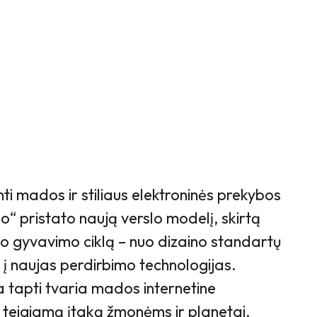
i mados ir stiliaus elektroninės prekybos
“ pristato naują verslo modelį, skirtą
to gyvavimo ciklą – nuo dizaino standartų
jų į naujas perdirbimo technologijas.
a tapti tvaria mados internetine
a teigiamą įtaką žmonėms ir planetai.