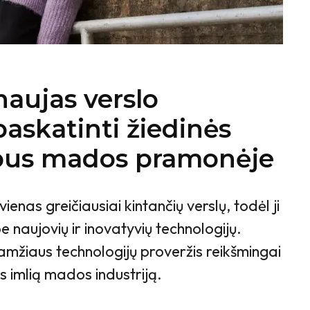
naujas verslo
paskatinti žiedinės
pus mados pramonėje
nas greičiausiai kintančių verslų, todėl ji
 naujovių ir inovatyvių technologijų.
amžiaus technologijų proveržis reikšmingai
 imlią mados industriją.