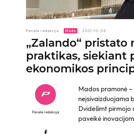
Panelė redakcija
·
Mada
·
2021-10-06
„Zalando“ pristato 
praktikas, siekiant 
ekonomikos princi
Mados pramonė – vie
neįsivaizduojama be
Dvidešimt pirmojo 
Panelė redakcija
paveikė inovacijoms