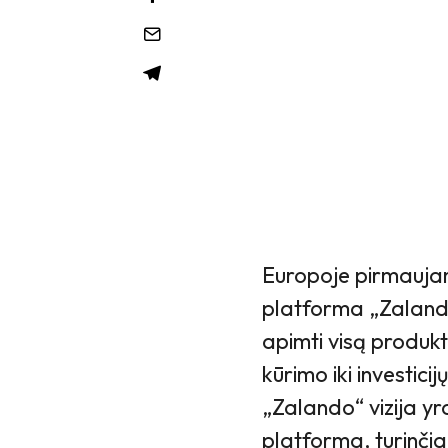
Europoje pirmaujant
platforma „Zalando
apimti visą produk
kūrimo iki investici
„Zalando“ vizija yr
platforma, turinči