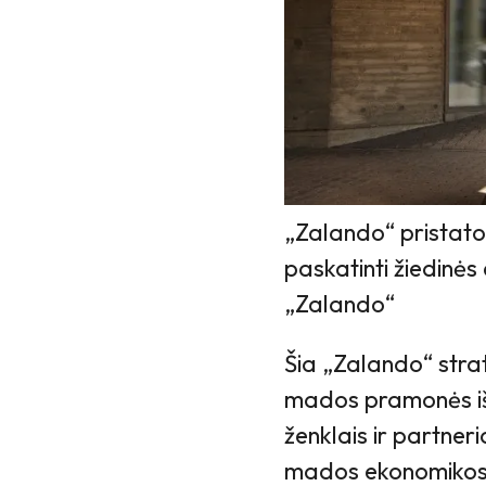
„Zalando“ pristato 
paskatinti žiedinė
„Zalando“
Šia „Zalando“ strate
mados pramonės iššūk
ženklais ir partner
mados ekonomikos s