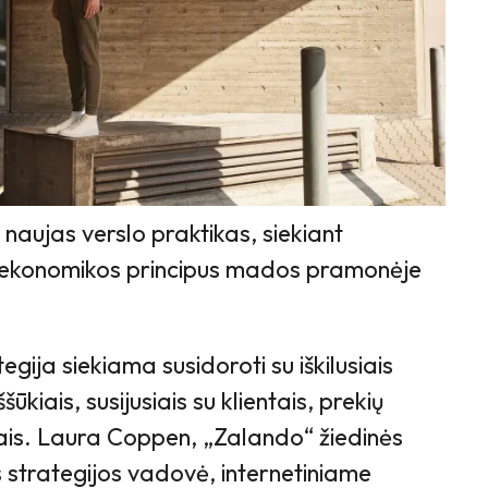
naujas verslo praktikas, siekiant
s ekonomikos principus mados pramonėje
gija siekiama susidoroti su iškilusiais
iais, susijusiais su klientais, prekių
iais. Laura Coppen, „Zalando“ žiedinės
trategijos vadovė, internetiniame