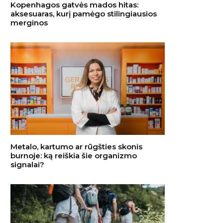
Kopenhagos gatvės mados hitas:
aksesuaras, kurį pamėgo stilingiausios
merginos
Metalo, kartumo ar rūgšties skonis
burnoje: ką reiškia šie organizmo
signalai?