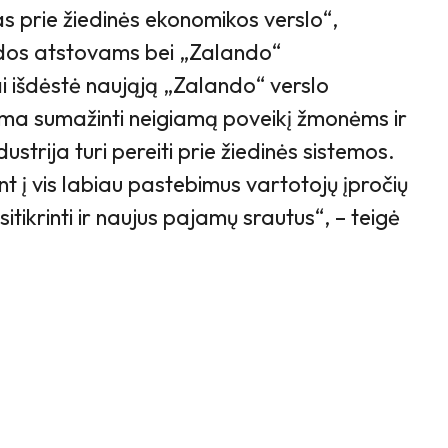
s prie žiedinės ekonomikos verslo“,
idos atstovams bei „Zalando“
i išdėstė naująją „Zalando“ verslo
ama sumažinti neigiamą poveikį žmonėms ir
strija turi pereiti prie žiedinės sistemos.
 į vis labiau pastebimus vartotojų įpročių
itikrinti ir naujus pajamų srautus“, – teigė