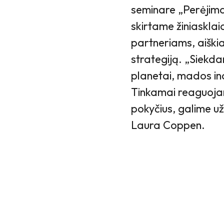
seminare „Perėjima
skirtame žiniaskla
partneriams, aiškia
strategiją. „Siekd
planetai, mados indu
Tinkamai reaguojant
pokyčius, galime užs
Laura Coppen.