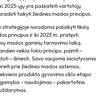
 iki 2023-ųjų yra paskatinti vartotojų
 pradėti taikyti žiedinės mados principus.
strategijoje nurodoma palaikyti tikslą
os principus ir iki 2023 m. pratęsti
jonų mados gaminių tarnavimo laiką.
andien veikia tokiu principu: paimti –
oti – išmesti. Savo naujomis iniciatyvomis
reiti prie žiedinės mados sistemos,
kiekvieno produkto gyvavimo ciklo etapo
ir gamyba – naudojimas – pakartotinis
o uždarymas.