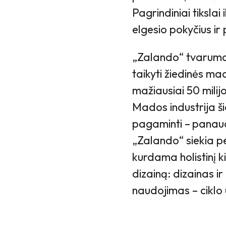
Pagrindiniai tikslai
elgesio pokyčius ir
„Zalando“ tvarumo 
taikyti žiedinės mad
mažiausiai 50 mili
Mados industrija ši
pagaminti –
panaud
„Zalando“ siekia pe
kurdama holistinį 
dizainą: dizainas 
naudojimas – cikl