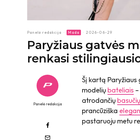
Panelė redakcija
·
Mada
·
2026-06-29
Paryžiaus gatvės m
renkasi stilingiausi
Šį kartą Paryžiaus 
modelių
bateliais
–
atrodančių
basuči
Panelė redakcija
prancūziška
elegan
pastaruoju metu re