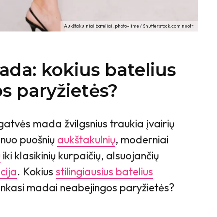
Aukštakulniai bateliai, photo-lime / Shutterstock.com nuotr.
ada: kokius batelius
os paryžietės?
gatvės mada žvilgsnius traukia įvairių
 nuo puošnių
aukštakulnių
, moderniai
ų
iki klasikinių kurpaičių, alsuojančių
cija
. Kokius
stilingiausius batelius
nkasi madai neabejingos paryžietės?