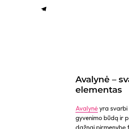
Avalynė – s
elementas
Avalynė
yra svarbi 
gyvenimo būdą ir po
dažnai pirmenybę t