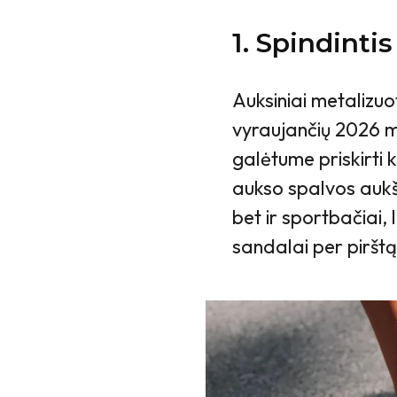
1. Spindinti
Auksiniai metalizuo
vyraujančių 2026 m.
galėtume priskirti 
aukso spalvos aukšt
bet ir sportbačiai, 
sandalai per pirštą