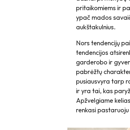
pritaikomiems ir pa
ypač mados savaiči
aukštakulnius.
Nors tendencijų pai
tendencijos atsiren
garderobo ir gyven
pabrėžtų charakterį
pusiausvyra tarp ra
ir yra tai, kas pary
Apžvelgiame kelias 
renkasi pastaruoju