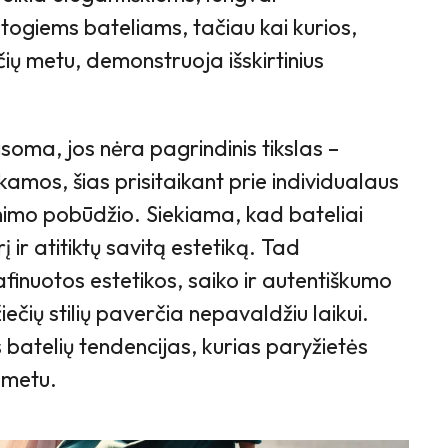
togiems bateliams, tačiau kai kurios,
ų metu, demonstruoja išskirtinius
soma, jos nėra pagrindinis tikslas –
kamos, šias prisitaikant prie individualaus
imo pobūdžio. Siekiama, kad bateliai
 ir atitiktų savitą estetiką. Tad
finuotos estetikos, saiko ir autentiškumo
žiečių stilių paverčia nepavaldžiu laikui.
batelių tendencijas, kurias paryžietės
 metu.