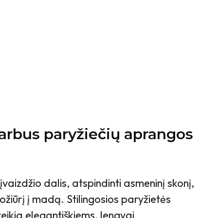
varbus paryžiečių aprangos
įvaizdžio dalis, atspindinti asmeninį skonį,
žiūrį į madą. Stilingosios paryžietės
eikia elegantiškiems, lengvai