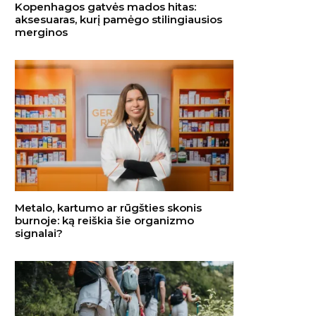
Kopenhagos gatvės mados hitas:
aksesuaras, kurį pamėgo stilingiausios
merginos
Metalo, kartumo ar rūgšties skonis
burnoje: ką reiškia šie organizmo
signalai?