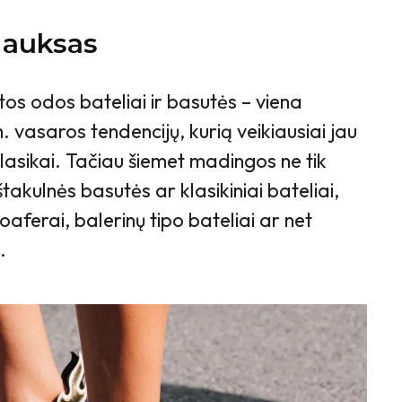
s auksas
tos odos bateliai ir basutės – viena
 vasaros tendencijų, kurią veikiausiai jau
klasikai. Tačiau šiemet madingos ne tik
akulnės basutės ar klasikiniai bateliai,
loaferai, balerinų tipo bateliai ar net
.