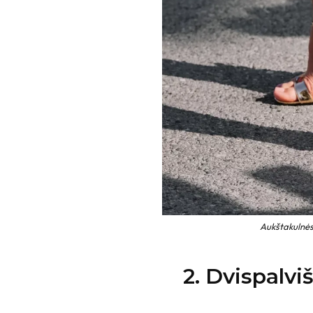
Aukštakulnės
2. Dvispalv