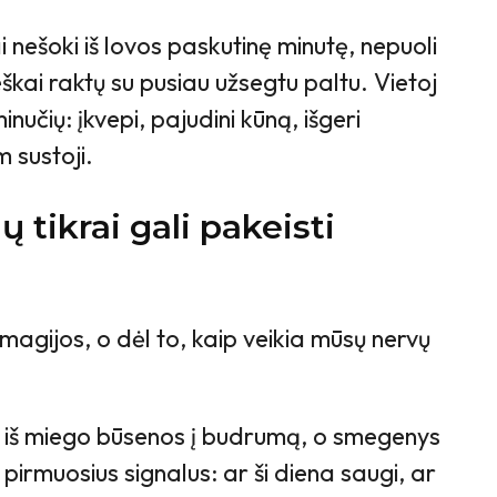
i nešoki iš lovos paskutinę minutę, nepuoli
eieškai raktų su pusiau užsegtu paltu. Vietoj
inučių: įkvepi, pajudini kūną, išgeri
 sustoji.
ų tikrai gali pakeisti
l magijos, o dėl to, kaip veikia mūsų nervų
 iš miego būsenos į budrumą, o smegenys
 pirmuosius signalus: ar ši diena saugi, ar