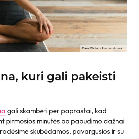
Dane Wetton / Unsplash nuotr.
na, kuri gali pakeisti
na
gali skambėti per paprastai, kad
ent pirmosios minutės po pabudimo dažnai
pradėsime skubėdamos, pavargusios ir su