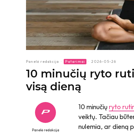
Panelė redakcija
·
Patarimai
·
2026-05-26
10 minučių ryto ruti
visą dieną
10 minučių
ryto ruti
veiktų. Tačiau būt
nulemia, ar dieną 
Panelė redakcija