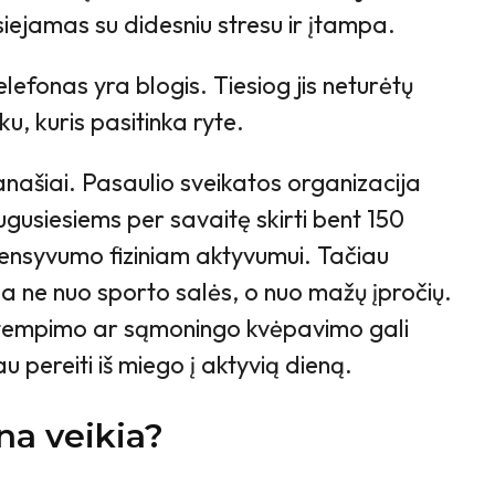
 siejamas su didesniu stresu ir įtampa.
elefonas yra blogis. Tiesiog jis neturėtų
u, kuris pasitinka ryte.
našiai. Pasaulio sveikatos organizacija
usiesiems per savaitę skirti bent 150
ntensyvumo fiziniam aktyvumui. Tačiau
a ne nuo sporto salės, o nuo mažų įpročių.
 tempimo ar sąmoningo kvėpavimo gali
u pereiti iš miego į aktyvią dieną.
ina veikia?