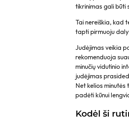
tikrinimas gali būti
Tai nereiškia, kad t
tapti pirmuoju dalyk
Judėjimas veikia pa
rekomenduoja suaug
minučių vidutinio i
judėjimas prasided
Net kelios minutės
padėti kūnui lengvia
Kodėl ši rut