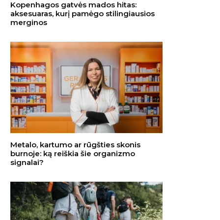
Kopenhagos gatvės mados hitas:
aksesuaras, kurį pamėgo stilingiausios
merginos
Metalo, kartumo ar rūgšties skonis
burnoje: ką reiškia šie organizmo
signalai?