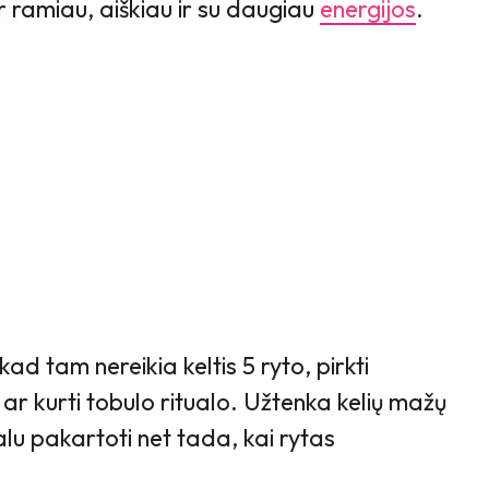
r ramiau, aiškiau ir su daugiau
energijos
.
kad tam nereikia keltis 5 ryto, pirkti
 ar kurti tobulo ritualo. Užtenka kelių mažų
ealu pakartoti net tada, kai rytas