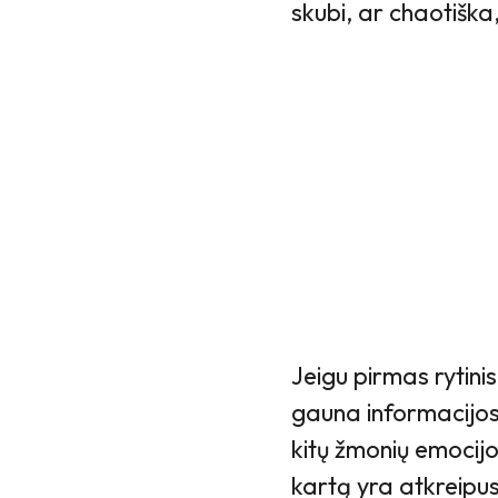
skubi, ar chaotišk
Jeigu pirmas rytini
gauna informacijos s
kitų žmonių emocij
kartą yra atkreipus