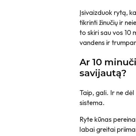
Įsivaizduok rytą, ka
tikrinti žinučių ir n
to skiri sau vos 10 m
vandens ir trumpam
Ar 10 minuči
savijautą?
Taip, gali. Ir ne dė
sistema.
Ryte kūnas pereina
labai greitai priima