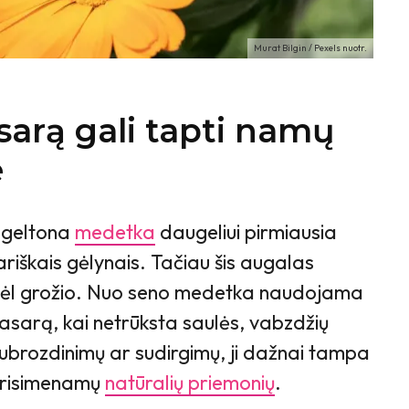
Murat Bilgin / Pexels nuotr.
sarą gali tapti namų
e
r geltona
medetka
daugeliui pirmiausia
ariškais gėlynais. Tačiau šis augalas
 dėl grožio. Nuo seno medetka naudojama
vasarą, kai netrūksta saulės, vabzdžių
nubrozdinimų ar sudirgimų, ji dažnai tampa
 prisimenamų
natūralių priemonių
.