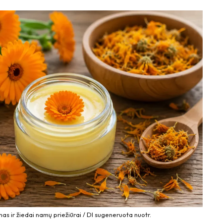
s ir žiedai namų priežiūrai / DI sugeneruota nuotr.