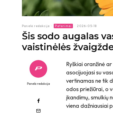
Panelė redakcija
·
Patarimai
·
2026-05-18
Šis sodo augalas va
vaistinėlės žvaigžd
Ryškiai oranžinė a
asocijuojasi su vas
vertinamas ne tik
Panelė redakcija
odos priežiūrai, o 
įkandimų, smulkių 
viena dažniausiai