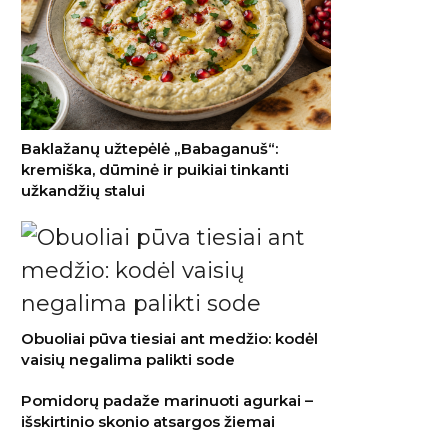
Baklažanų užtepėlė „Babaganuš“:
kremiška, dūminė ir puikiai tinkanti
užkandžių stalui
Obuoliai pūva tiesiai ant medžio: kodėl
vaisių negalima palikti sode
Pomidorų padaže marinuoti agurkai –
išskirtinio skonio atsargos žiemai