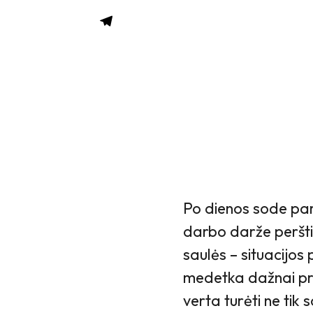
Po dienos sode par
darbo darže perštin
saulės – situacijos
medetka dažnai pri
verta turėti ne tik 