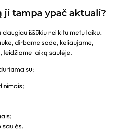
 ji tampa ypač aktuali?
daugiau iššūkių nei kitu metų laiku.
uke, dirbame sode, keliaujame,
 leidžiame laiką saulėje.
iduriama su:
dinimais;
ais;
 saulės.