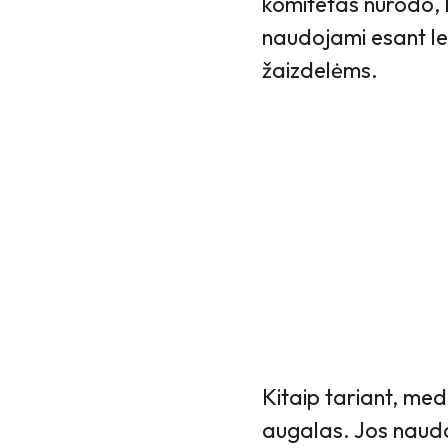
komitetas nurodo, 
naudojami esant l
žaizdelėms.
Kitaip tariant, med
augalas. Jos naudoj