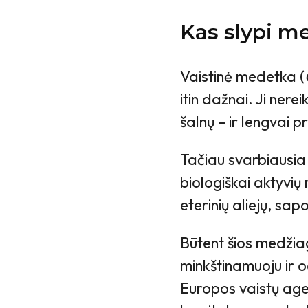
Kas slypi m
Vaistinė medetka (
itin dažnai. Ji nerei
šalnų – ir lengvai p
Tačiau svarbiausia
biologiškai aktyvių
eterinių aliejų, sap
Būtent šios medžia
minkštinamuoju ir 
Europos vaistų agen