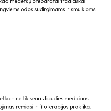
kad medetkų preparatai tradiciškai
engviems odos sudirgimams ir smulkioms
etka – ne tik senas liaudies medicinos
imas remiasi ir fitoterapijos praktika.