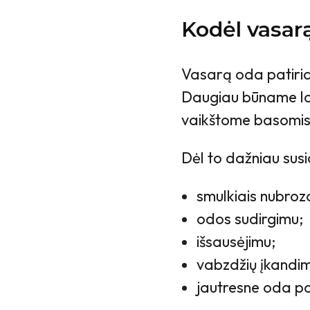
Kodėl vasarą
Vasarą oda patiria 
Daugiau būname la
vaikštome basomis,
Dėl to dažniau sus
smulkiais nubroz
odos sudirgimu;
išsausėjimu;
vabzdžių įkandim
jautresne oda po