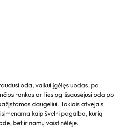
audusi oda, vaikui įgėlęs uodas, po
čios rankos ar tiesiog išsausėjusi oda po
 pažįstamos daugeliui. Tokiais atvejais
simenama kaip švelni pagalba, kurią
sode, bet ir namų vaistinėlėje.