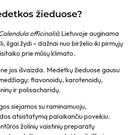
edetkos žieduose?
Calendula officinalis
) Lietuvoje auginama
kli, ilgai žydi – dažnai nuo birželio iki pirmųjų
risitaiko prie mūsų klimato.
 ne jos išvaizda. Medetkų žieduose gausu
 medžiagų: flavonoidų, karotenoidų,
oninų ir polisacharidų.
gos siejamos su raminamuoju,
odos atsistatymą palaikančiu poveikiu.
tūros žolinių vaistinių preparatų