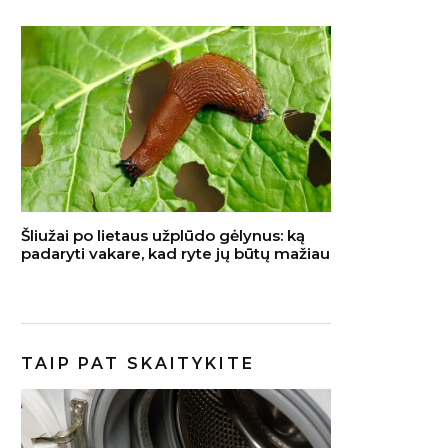
Šliužai po lietaus užplūdo gėlynus: ką
padaryti vakare, kad ryte jų būtų mažiau
TAIP PAT SKAITYKITE