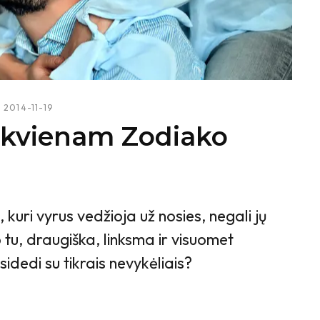
2014-11-19
iekvienam Zodiako
kuri vyrus vedžioja už nosies, negali jų
o tu, draugiška, linksma ir visuomet
sidedi su tikrais nevykėliais?