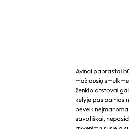
Avinai paprastai bū
mažiausių smulkmenų
ženklo atstovai gali 
kelyje pasipainios
beveik neįmanoma pa
savotiškai, nepasi
gyvenimą susieja su