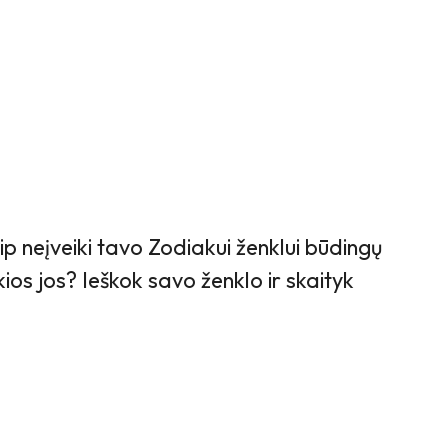
aip neįveiki tavo Zodiakui ženklui būdingų
kios jos? Ieškok savo ženklo ir skaityk