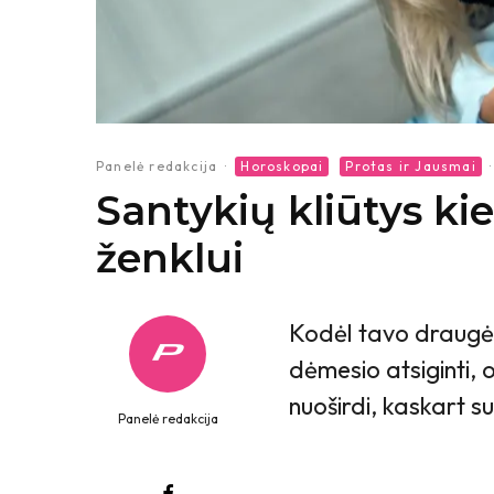
Panelė redakcija
·
Horoskopai
Protas ir Jausmai
·
Santykių kliūtys k
ženklui
Kodėl tavo draugė, 
dėmesio atsiginti, 
nuoširdi, kaskart su
Panelė redakcija