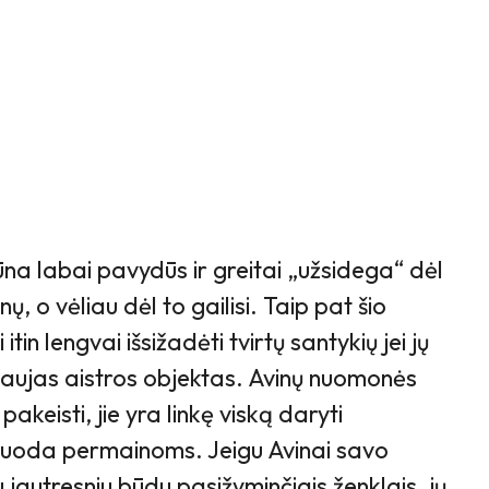
na labai pavydūs ir greitai „užsidega“ dėl
, o vėliau dėl to gailisi. Taip pat šio
itin lengvai išsižadėti tvirtų santykių jei jų
 naujas aistros objektas. Avinų nuomonės
keisti, jie yra linkę viską daryti
duoda permainoms. Jeigu Avinai savo
 jautresniu būdu pasižyminčiais ženklais, jų