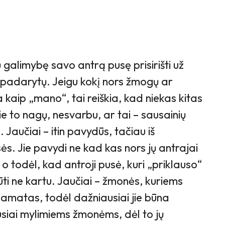
ų galimybę savo antrą pusę prisirišti už
ir padarytų. Jeigu kokį nors žmogų ar
a kaip „mano“, tai reiškia, kad niekas kitas
prie to nagų, nesvarbu, ar tai – sausainių
 Jaučiai – itin pavydūs, tačiau iš
sės. Jie pavydi ne kad kas nors jų antrajai
o todėl, kad antroji pusė, kuri „priklauso“
būti ne kartu. Jaučiai – žmonės, kuriems
pamatas, todėl dažniausiai jie būna
ausiai mylimiems žmonėms, dėl to jų