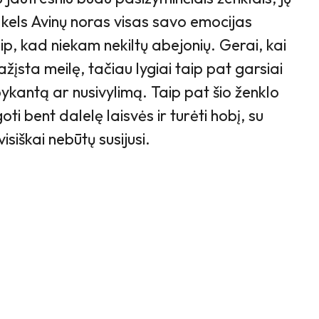
kels Avinų noras visas savo emocijas
taip, kad niekam nekiltų abejonių. Gerai, kai
pažįsta meilę, tačiau lygiai taip pat garsiai
ykantą ar nusivylimą. Taip pat šio ženklo
oti bent dalelę laisvės ir turėti hobį, su
isiškai nebūtų susijusi.