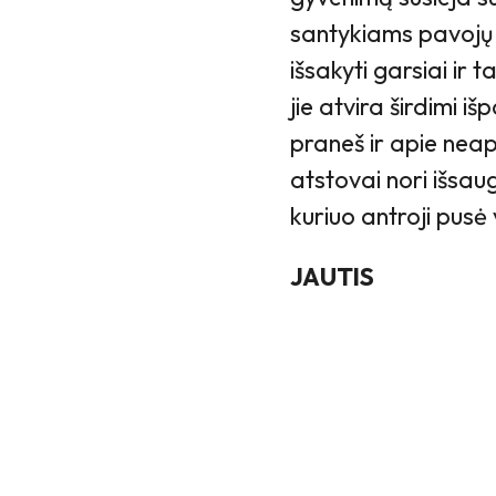
santykiams pavojų 
išsakyti garsiai ir 
jie atvira širdimi iš
praneš ir apie neap
atstovai nori išsaug
kuriuo antroji pusė v
JAUTIS