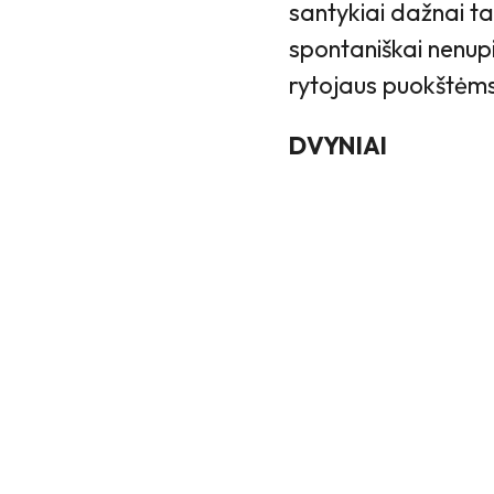
santykiai dažnai t
spontaniškai nenupi
rytojaus puokštėms
DVYNIAI