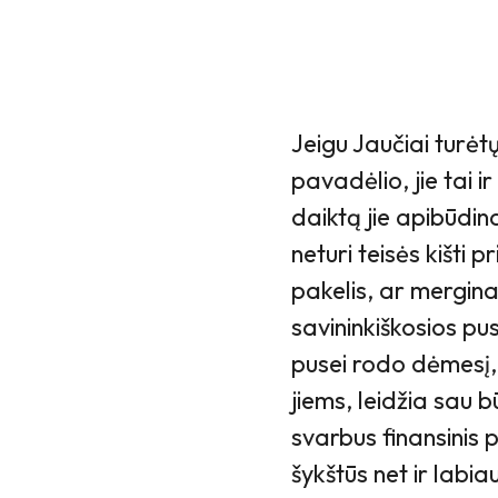
Jeigu Jaučiai turėt
pavadėlio, jie tai 
daiktą jie apibūdin
neturi teisės kišti 
pakelis, ar mergina.
savininkiškosios pu
pusei rodo dėmesį, 
jiems, leidžia sau 
svarbus finansinis 
šykštūs net ir labi