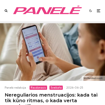
Shutterstock nuotr.
Panelė redakcija
·
Raudonasis
Sveikata
·
2026-06-25
Nereguliarios menstruacijos: kada tai
tik kūno ritmas, o kada verta