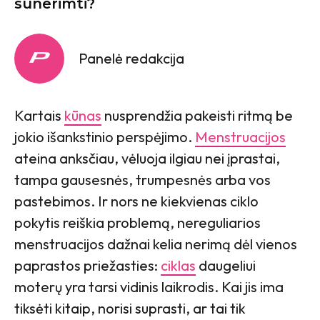
sunerimti?
Panelė redakcija
Kartais
kūnas
nusprendžia pakeisti ritmą be
jokio išankstinio perspėjimo.
Menstruacijos
ateina anksčiau, vėluoja ilgiau nei įprastai,
tampa gausesnės, trumpesnės arba vos
pastebimos. Ir nors ne kiekvienas ciklo
pokytis reiškia problemą, nereguliarios
menstruacijos dažnai kelia nerimą dėl vienos
paprastos priežasties:
ciklas
daugeliui
moterų yra tarsi vidinis laikrodis. Kai jis ima
tiksėti kitaip, norisi suprasti, ar tai tik