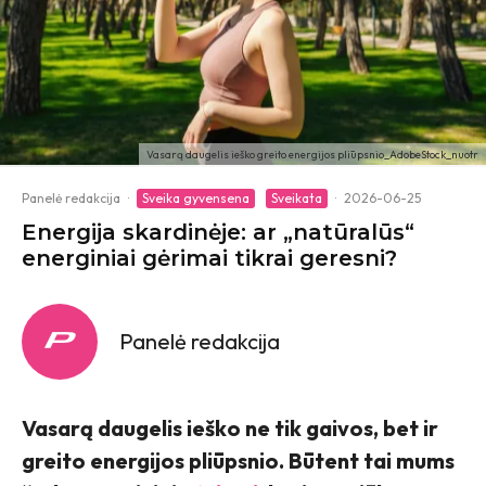
Vasarą daugelis ieško greito energijos pliūpsnio_AdobeStock_nuotr
Panelė redakcija
·
Sveika gyvensena
Sveikata
·
2026-06-25
Energija skardinėje: ar „natūralūs“
energiniai gėrimai tikrai geresni?
Panelė redakcija
Vasarą daugelis ieško ne tik gaivos, bet ir
greito energijos pliūpsnio. Būtent tai mums