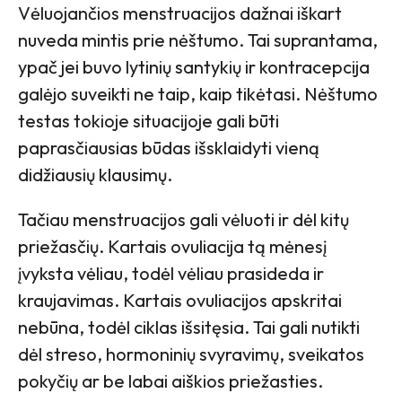
Vėluojančios menstruacijos dažnai iškart
nuveda mintis prie nėštumo. Tai suprantama,
ypač jei buvo lytinių santykių ir kontracepcija
galėjo suveikti ne taip, kaip tikėtasi. Nėštumo
testas tokioje situacijoje gali būti
paprasčiausias būdas išsklaidyti vieną
didžiausių klausimų.
Tačiau menstruacijos gali vėluoti ir dėl kitų
priežasčių. Kartais ovuliacija tą mėnesį
įvyksta vėliau, todėl vėliau prasideda ir
kraujavimas. Kartais ovuliacijos apskritai
nebūna, todėl ciklas išsitęsia. Tai gali nutikti
dėl streso, hormoninių svyravimų, sveikatos
pokyčių ar be labai aiškios priežasties.