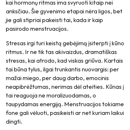
kai hormonų ritmas ima svyruoti kitaip nei
anksčiau. Šie gyvenimo etapai nėra ligos, bet
jie gali stipriai pakeisti tai, kada ir kaip
pasirodo menstruacijos.
Stresas irgi turi keistą gebėjimą įsiterpti į kūno
ritmus. Ir ne tik tas akivaizdus, dramatiškas
stresas, kai atrodo, kad viskas griūva. Kartais
tai būna tylus, ilgai trunkantis nuovargis: per
mažai miego, per daug darbo, emocinis
neapibrėžtumas, nerimas dėl ateities. Kūnas į
tai reaguoja ne moralizuodamas, o
taupydamas energiją. Menstruacijos tokiame
fone gali vėluoti, pasikeisti ar net kuriam laikui
dingti.