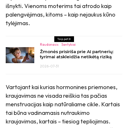
išnykti. Vienoms moterims tai atrodo kaip
palengvėjimas, kitoms – kaip nejaukus kūno
tylėjimas.
Taip pat žr
Raudonasis
Santykiai
Žmonės prisiriša prie AI partnerių:
tyrimai atskleidžia netikėtą riziką
2026-07-31
Vartojant kai kurias hormonines priemones,
kraujavimas ne visada reiškia tas pačias
menstruacijas kaip natūraliame cikle. Kartais
tai būna vadinamasis nutraukimo
kraujavimas, kartais – tiesiog tepliojimas.