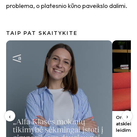
problema, o platesnio kūno paveikslo dalimi.
TAIP PAT SKAITYKITE
Internete
skalbimo
neskubėt
‹
›
Oro kondicionierius bute: ekspertas
atskleidė, kur jį įrengti – nereikės nei
leidimo, nei kaimynų sutikimo