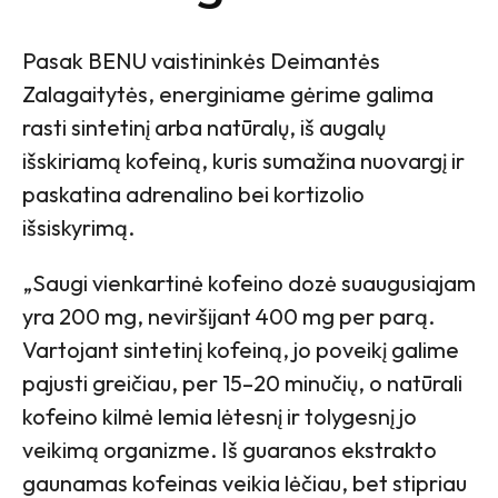
Pasak BENU vaistininkės Deimantės
Zalagaitytės, energiniame gėrime galima
rasti sintetinį arba natūralų, iš augalų
išskiriamą kofeiną, kuris sumažina nuovargį ir
paskatina adrenalino bei kortizolio
išsiskyrimą.
„Saugi vienkartinė kofeino dozė suaugusiajam
yra 200 mg, neviršijant 400 mg per parą.
Vartojant sintetinį kofeiną, jo poveikį galime
pajusti greičiau, per 15–20 minučių, o natūrali
kofeino kilmė lemia lėtesnį ir tolygesnį jo
veikimą organizme. Iš guaranos ekstrakto
gaunamas kofeinas veikia lėčiau, bet stipriau