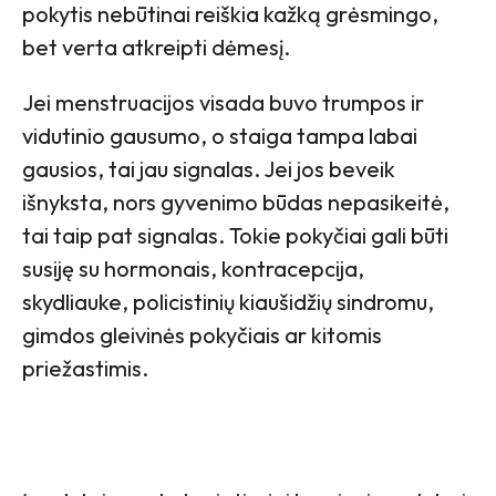
pokytis nebūtinai reiškia kažką grėsmingo,
bet verta atkreipti dėmesį.
Jei menstruacijos visada buvo trumpos ir
vidutinio gausumo, o staiga tampa labai
gausios, tai jau signalas. Jei jos beveik
išnyksta, nors gyvenimo būdas nepasikeitė,
tai taip pat signalas. Tokie pokyčiai gali būti
susiję su hormonais, kontracepcija,
skydliauke, policistinių kiaušidžių sindromu,
gimdos gleivinės pokyčiais ar kitomis
priežastimis.