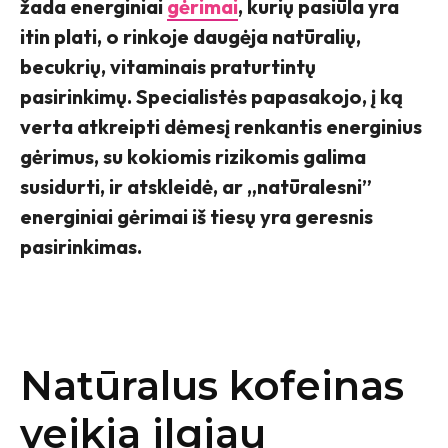
žada energiniai
gėrimai
, kurių pasiūla yra
itin plati, o rinkoje daugėja natūralių,
becukrių, vitaminais praturtintų
pasirinkimų. Specialistės papasakojo, į ką
verta atkreipti dėmesį renkantis energinius
gėrimus, su kokiomis rizikomis galima
susidurti, ir atskleidė, ar „natūralesni”
energiniai gėrimai iš tiesų yra geresnis
pasirinkimas.
Natūralus kofeinas
veikia ilgiau