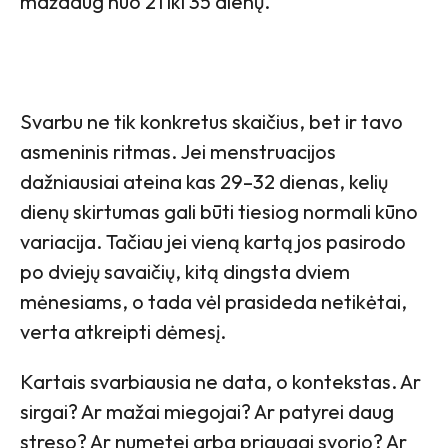
maždaug nuo 21 iki 35 dienų.
Svarbu ne tik konkretus skaičius, bet ir tavo
asmeninis ritmas. Jei menstruacijos
dažniausiai ateina kas 29–32 dienas, kelių
dienų skirtumas gali būti tiesiog normali kūno
variacija. Tačiau jei vieną kartą jos pasirodo
po dviejų savaičių, kitą dingsta dviem
mėnesiams, o tada vėl prasideda netikėtai,
verta atkreipti dėmesį.
Kartais svarbiausia ne data, o kontekstas. Ar
sirgai? Ar mažai miegojai? Ar patyrei daug
streso? Ar numetei arba priaugai svorio? Ar