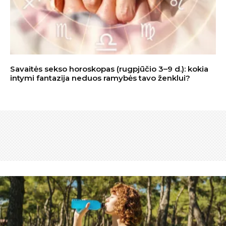
Savaitės sekso horoskopas (rugpjūčio 3–9 d.): kokia
intymi fantazija neduos ramybės tavo ženklui?