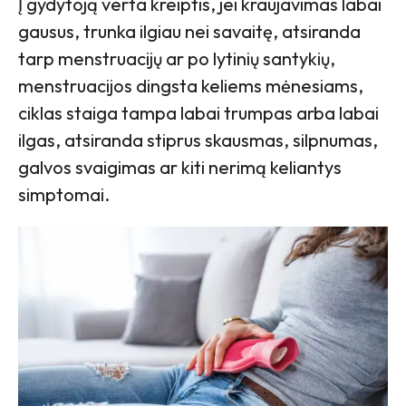
Į gydytoją verta kreiptis, jei kraujavimas labai
gausus, trunka ilgiau nei savaitę, atsiranda
tarp menstruacijų ar po lytinių santykių,
menstruacijos dingsta keliems mėnesiams,
ciklas staiga tampa labai trumpas arba labai
ilgas, atsiranda stiprus skausmas, silpnumas,
galvos svaigimas ar kiti nerimą keliantys
simptomai.