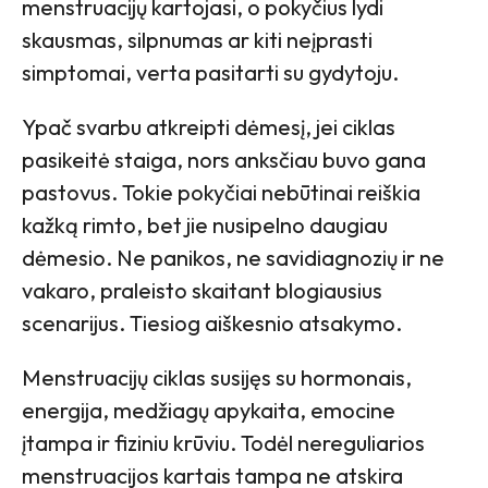
menstruacijų kartojasi, o pokyčius lydi
skausmas, silpnumas ar kiti neįprasti
simptomai, verta pasitarti su gydytoju.
Ypač svarbu atkreipti dėmesį, jei ciklas
pasikeitė staiga, nors anksčiau buvo gana
pastovus. Tokie pokyčiai nebūtinai reiškia
kažką rimto, bet jie nusipelno daugiau
dėmesio. Ne panikos, ne savidiagnozių ir ne
vakaro, praleisto skaitant blogiausius
scenarijus. Tiesiog aiškesnio atsakymo.
Menstruacijų ciklas susijęs su hormonais,
energija, medžiagų apykaita, emocine
įtampa ir fiziniu krūviu. Todėl nereguliarios
menstruacijos kartais tampa ne atskira