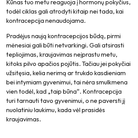
Kūnas tuo metu reaguoja į hormonų pokyčius,
todėl ciklas gali atrodyti kitaip nei tada, kai
kontracepcija nenaudojama.
Pradėjus naują kontracepcijos būdą, pirmi
mėnesiai gali būti netvarkingi. Gali atsirasti
tepliojimas, kraujavimas neįprastu metu,
kitoks pilvo apačios pojūtis. Tačiau jei pokyčiai
užsitęsia, kelia nerimą ar trukdo kasdieniam
bei intymiam gyvenimui, tai nėra smulkmena
vien todėl, kad „taip būna“. Kontracepcija
turi tarnauti tavo gyvenimui, o ne paversti jį
nuolatiniu laukimu, kada vėl prasidės
kraujavimas.