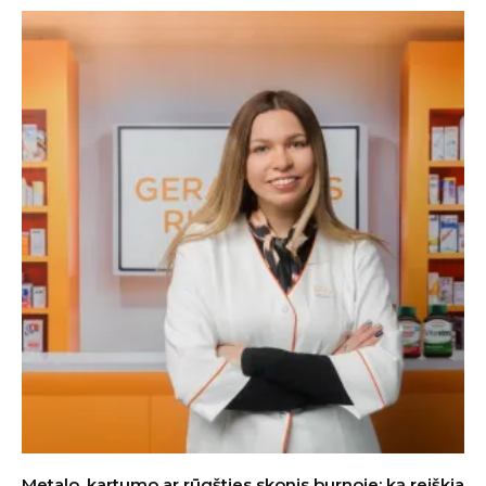
Metalo, kartumo ar rūgšties skonis burnoje: ką reiškia