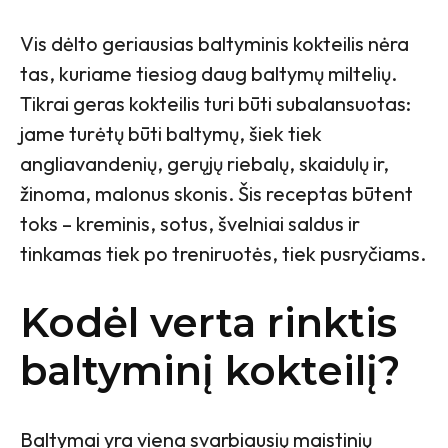
Vis dėlto geriausias baltyminis kokteilis nėra
tas, kuriame tiesiog daug baltymų miltelių.
Tikrai geras kokteilis turi būti subalansuotas:
jame turėtų būti baltymų, šiek tiek
angliavandenių, gerųjų riebalų, skaidulų ir,
žinoma, malonus skonis. Šis receptas būtent
toks – kreminis, sotus, švelniai saldus ir
tinkamas tiek po treniruotės, tiek pusryčiams.
Kodėl verta rinktis
baltyminį kokteilį?
Baltymai yra viena svarbiausių maistinių