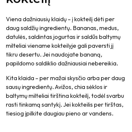
Viena dažniausių klaidų – į kokteilį dėti per
daug saldžių ingredientų. Bananas, medus,
datulės, saldintas jogurtas ir saldūs baltymų
milteliai viename kokteilyje gali paversti jį
tikru desertu. Jei naudojate bananą,
papildomo saldiklio dažniausiai nebereikia.
Kita klaida – per mažai skysčio arba per daug
sausų ingredientų. Avižos, chia sėklos ir
baltymų milteliai tirština kokteilį, todėl svarbu
rasti tinkamą santykį. Jei kokteilis per tirštas,
tiesiog įpilkite daugiau pieno ar vandens.