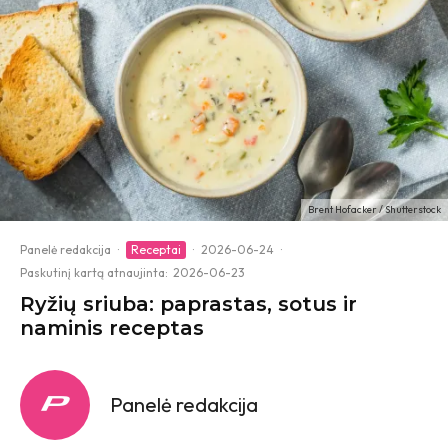
Brent Hofacker / Shutterstock
Panelė redakcija
·
Receptai
·
2026-06-24
·
Paskutinį kartą atnaujinta:
2026-06-23
Ryžių sriuba: paprastas, sotus ir
naminis receptas
Panelė redakcija