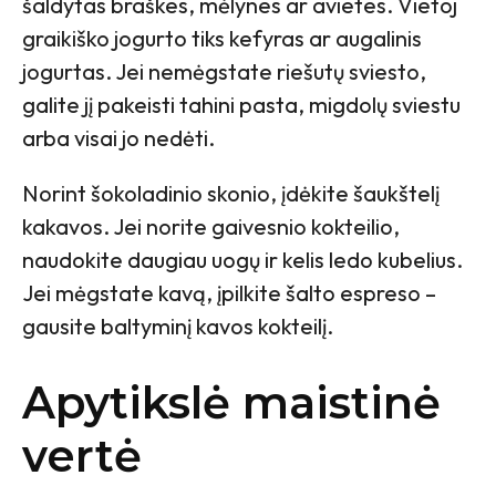
šaldytas braškes, mėlynes ar avietes. Vietoj
graikiško jogurto tiks kefyras ar augalinis
jogurtas. Jei nemėgstate riešutų sviesto,
galite jį pakeisti tahini pasta, migdolų sviestu
arba visai jo nedėti.
Norint šokoladinio skonio, įdėkite šaukštelį
kakavos. Jei norite gaivesnio kokteilio,
naudokite daugiau uogų ir kelis ledo kubelius.
Jei mėgstate kavą, įpilkite šalto espreso –
gausite baltyminį kavos kokteilį.
Apytikslė maistinė
vertė