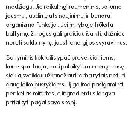
medžiagų. Jie reikalingi raumenims, sotumo
jausmui, audinių atsinaujinimui ir bendrai
organizmo funkcijai. Jei mityboje trūksta
baltymų, žmogus gali greičiau išalkti, dažniau
norėti saldumynų, jausti energijos svyravimus.
Baltyminis kokteilis ypač praverčia tiems,
kurie sportuoja, nori palaikyti raumenų masę,
siekia sveikiau užkandžiauti arba rytais neturi
daug laiko pusryčiams. Jį galima pasigaminti
per kelias minutes, o ingredientus lengva
pritaikyti pagal savo skonį.