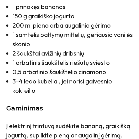
1 prinokęs bananas
150 g graikiško jogurto
200 ml pieno arba augalinio gėrimo
1 samtelis baltymų miltelių, geriausia vanilės
skonio
2 šaukštai avižinių dribsnių
1 arbatinis šaukštelis riešutų sviesto
0,5 arbatinio šaukštelio cinamono
3–4 ledo kubeliai, jei norisi gaivesnio
kokteilio
Gaminimas
Į elektrinį trintuvą sudėkite bananą, graikišką
jogurtą, supilkite pieną ar augalinį gėrimą.