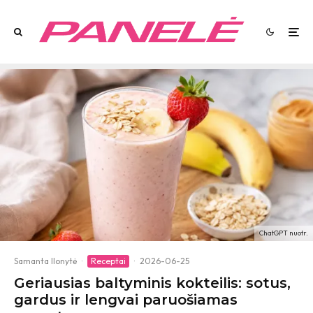
ChatGPT nuotr.
Samanta Ilonytė
·
Receptai
·
2026-06-25
Geriausias baltyminis kokteilis: sotus,
gardus ir lengvai paruošiamas