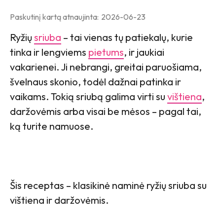
Paskutinį kartą atnaujinta:
2026-06-23
Ryžių
sriuba
– tai vienas tų patiekalų, kurie
tinka ir lengviems
pietums
, ir jaukiai
vakarienei. Ji nebrangi, greitai paruošiama,
švelnaus skonio, todėl dažnai patinka ir
vaikams. Tokią sriubą galima virti su
vištiena
,
daržovėmis arba visai be mėsos – pagal tai,
ką turite namuose.
Šis receptas – klasikinė naminė ryžių sriuba su
vištiena ir daržovėmis.