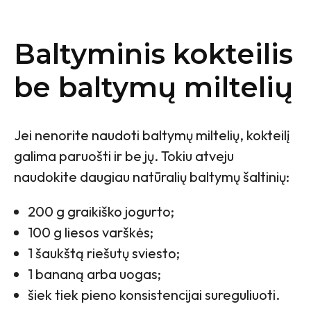
Baltyminis kokteilis
be baltymų miltelių
Jei nenorite naudoti baltymų miltelių, kokteilį
galima paruošti ir be jų. Tokiu atveju
naudokite daugiau natūralių baltymų šaltinių:
200 g graikiško jogurto;
100 g liesos varškės;
1 šaukštą riešutų sviesto;
1 bananą arba uogas;
šiek tiek pieno konsistencijai sureguliuoti.