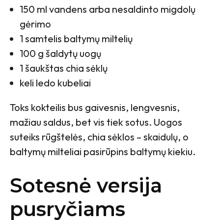
150 ml vandens arba nesaldinto migdolų
gėrimo
1 samtelis baltymų miltelių
100 g šaldytų uogų
1 šaukštas chia sėklų
keli ledo kubeliai
Toks kokteilis bus gaivesnis, lengvesnis,
mažiau saldus, bet vis tiek sotus. Uogos
suteiks rūgštelės, chia sėklos – skaidulų, o
baltymų milteliai pasirūpins baltymų kiekiu.
Sotesnė versija
pusryčiams