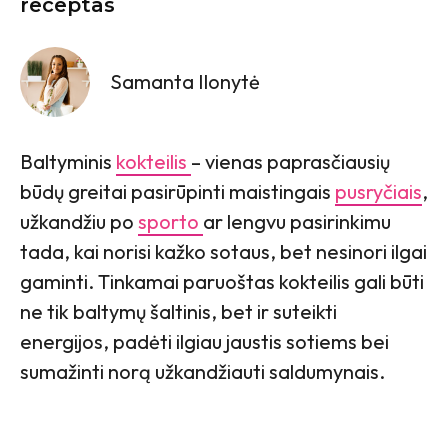
receptas
Samanta Ilonytė
Baltyminis
kokteilis
– vienas paprasčiausių
būdų greitai pasirūpinti maistingais
pusryčiais
,
užkandžiu po
sporto
ar lengvu pasirinkimu
tada, kai norisi kažko sotaus, bet nesinori ilgai
gaminti. Tinkamai paruoštas kokteilis gali būti
ne tik baltymų šaltinis, bet ir suteikti
energijos, padėti ilgiau jaustis sotiems bei
sumažinti norą užkandžiauti saldumynais.