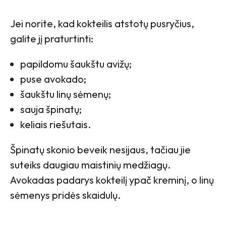
Jei norite, kad kokteilis atstotų pusryčius,
galite jį praturtinti:
papildomu šaukštu avižų;
puse avokado;
šaukštu linų sėmenų;
sauja špinatų;
keliais riešutais.
Špinatų skonio beveik nesijaus, tačiau jie
suteiks daugiau maistinių medžiagų.
Avokadas padarys kokteilį ypač kreminį, o linų
sėmenys pridės skaidulų.