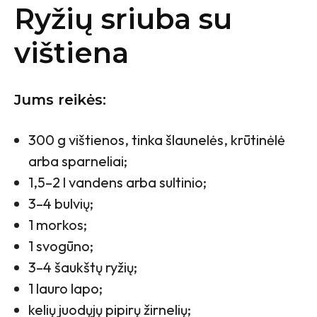
Ryžių sriuba su
vištiena
Jums reikės:
300 g vištienos, tinka šlaunelės, krūtinėlė
arba sparneliai;
1,5–2 l vandens arba sultinio;
3–4 bulvių;
1 morkos;
1 svogūno;
3–4 šaukštų ryžių;
1 lauro lapo;
kelių juodųjų pipirų žirnelių;