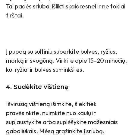
Tai padės sriubai išlikti skaidresnei ir ne tokiai
tirštai.
Į puodą su sultiniu suberkite bulves, ryžius,
morką ir svogūną. Virkite apie 15–20 minučių,
kol ryžiai ir bulvės suminkštės.
4. Sudėkite vištieną
Išvirusią vištieną išimkite, šiek tiek
pravėsinkite, nuimkite nuo kaulų ir
supjaustykite arba suplėšykite mažesniais
gabaliukais. Mėsą grąžinkite į sriubą.