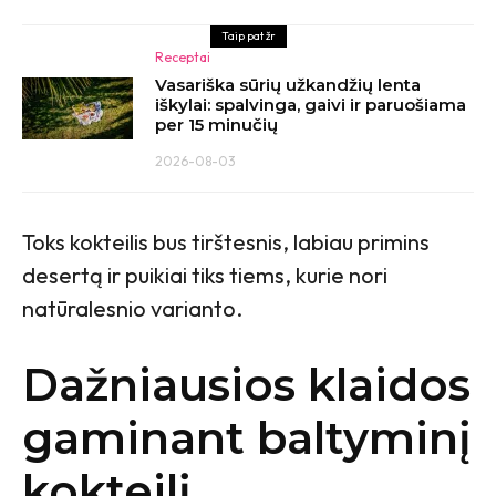
Taip pat žr
Receptai
Vasariška sūrių užkandžių lenta
iškylai: spalvinga, gaivi ir paruošiama
per 15 minučių
2026-08-03
Toks kokteilis bus tirštesnis, labiau primins
desertą ir puikiai tiks tiems, kurie nori
natūralesnio varianto.
Dažniausios klaidos
gaminant baltyminį
kokteilį