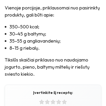
Vienoje porcijoje, priklausomai nuo pasirinktų
produktų, gali būti apie:
350–500 kcal;
30–45 g baltymų;
35–55 g angliavandenių;
8–15 g riebalų.
Tikslūs skaičiai priklauso nuo naudojamo
jogurto, pieno, baltymų miltelių ir riešutų
sviesto kiekio.
Įvertinkite šį receptą: