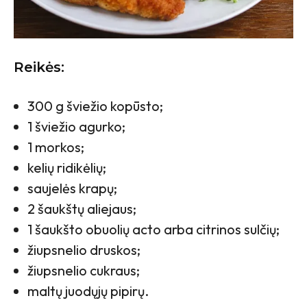
Reikės:
300 g šviežio kopūsto;
1 šviežio agurko;
1 morkos;
kelių ridikėlių;
saujelės krapų;
2 šaukštų aliejaus;
1 šaukšto obuolių acto arba citrinos sulčių;
žiupsnelio druskos;
žiupsnelio cukraus;
maltų juodųjų pipirų.