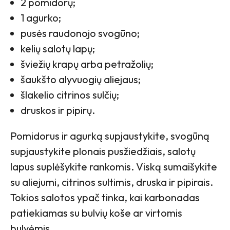
2 pomidorų;
1 agurko;
pusės raudonojo svogūno;
kelių salotų lapų;
šviežių krapų arba petražolių;
šaukšto alyvuogių aliejaus;
šlakelio citrinos sulčių;
druskos ir pipirų.
Pomidorus ir agurką supjaustykite, svogūną
supjaustykite plonais pusžiedžiais, salotų
lapus suplėšykite rankomis. Viską sumaišykite
su aliejumi, citrinos sultimis, druska ir pipirais.
Tokios salotos ypač tinka, kai karbonadas
patiekiamas su bulvių koše ar virtomis
bulvėmis.