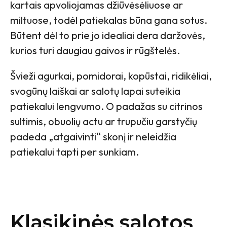
kartais apvoliojamas džiūvėsėliuose ar
miltuose, todėl patiekalas būna gana sotus.
Būtent dėl to prie jo idealiai dera daržovės,
kurios turi daugiau gaivos ir rūgštelės.
Švieži agurkai, pomidorai, kopūstai, ridikėliai,
svogūnų laiškai ar salotų lapai suteikia
patiekalui lengvumo. O padažas su citrinos
sultimis, obuolių actu ar trupučiu garstyčių
padeda „atgaivinti“ skonį ir neleidžia
patiekalui tapti per sunkiam.
Klasikinės salotos