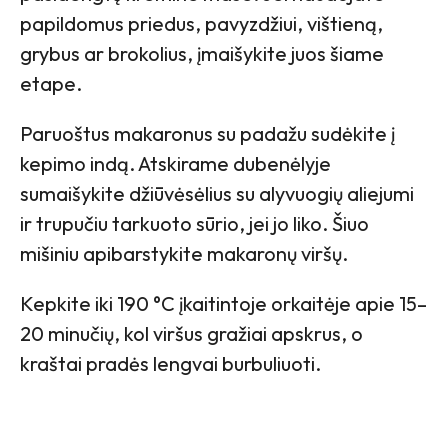
papildomus priedus, pavyzdžiui, vištieną,
grybus ar brokolius, įmaišykite juos šiame
etape.
Paruoštus makaronus su padažu sudėkite į
kepimo indą. Atskirame dubenėlyje
sumaišykite džiūvėsėlius su alyvuogių aliejumi
ir trupučiu tarkuoto sūrio, jei jo liko. Šiuo
mišiniu apibarstykite makaronų viršų.
Kepkite iki 190 °C įkaitintoje orkaitėje apie 15–
20 minučių, kol viršus gražiai apskrus, o
kraštai pradės lengvai burbuliuoti.