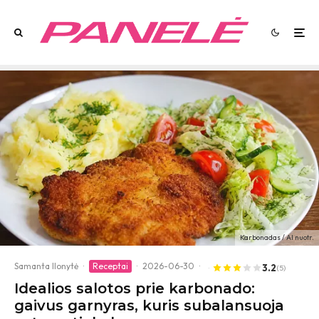
Karbonadas / AI nuotr.
Samanta Ilonytė
·
Receptai
·
2026-06-30
·
3.2
(5)
Idealios salotos prie karbonado:
gaivus garnyras, kuris subalansuoja