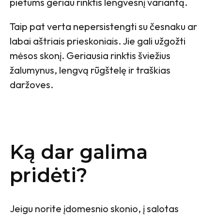
pietums geriau rinktis lengvesnį variantą.
Taip pat verta nepersistengti su česnaku ar
labai aštriais prieskoniais. Jie gali užgožti
mėsos skonį. Geriausia rinktis šviežius
žalumynus, lengvą rūgštelę ir traškias
daržoves.
Ką dar galima
pridėti?
Jeigu norite įdomesnio skonio, į salotas