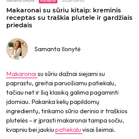
Samanta Ilonytė
·
Receptai
·
2026-06-30
Makaronai su sūriu kitaip: kreminis
receptas su traškia plutele ir gardžiais
priedais
Samanta Ilonytė
Makaronai
su sūriu dažnai siejami su
paprastu, greitai paruošiamu patiekalu,
tačiau net ir šią klasiką galima pagaminti
įdomiau. Pakanka kelių papildomų
ingredientų, tinkamo sūrio derinio ir traškios
plutelės – ir įprasti makaronai tampa sočiu,
kvapniu bei jaukiu
patiekalu
visai šeimai.