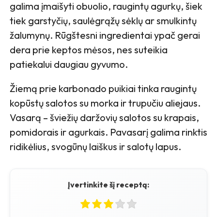
galima įmaišyti obuolio, raugintų agurkų, šiek
tiek garstyčių, saulėgrąžų sėklų ar smulkintų
žalumynų. Rūgštesni ingredientai ypač gerai
dera prie keptos mėsos, nes suteikia
patiekalui daugiau gyvumo.
Žiemą prie karbonado puikiai tinka raugintų
kopūstų salotos su morka ir trupučiu aliejaus.
Vasarą – šviežių daržovių salotos su krapais,
pomidorais ir agurkais. Pavasarį galima rinktis
ridikėlius, svogūnų laiškus ir salotų lapus.
Įvertinkite šį receptą: