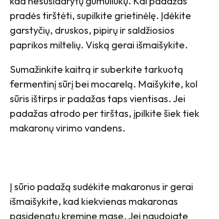
kad nesusidarytų gumuliukų. Kai padažas
pradės tirštėti, supilkite grietinėlę. Įdėkite
garstyčių, druskos, pipirų ir saldžiosios
paprikos miltelių. Viską gerai išmaišykite.
Sumažinkite kaitrą ir suberkite tarkuotą
fermentinį sūrį bei mocarelą. Maišykite, kol
sūris ištirps ir padažas taps vientisas. Jei
padažas atrodo per tirštas, įpilkite šiek tiek
makaronų virimo vandens.
Į sūrio padažą sudėkite makaronus ir gerai
išmaišykite, kad kiekvienas makaronas
pasidengtų kremine mase. Jei naudojate