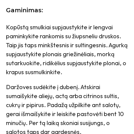
Gaminimas:
Kopūstą smulkiai supjaustykite ir lengvai
paminkykite rankomis su žiupsneliu druskos.
Taip jis taps minkštesnis ir sultingesnis. Agurką
supjaustykite plonais griežinėliais, morką
sutarkuokite, ridikėlius supjaustykite plonai, o
krapus susmulkinkite.
Daržoves sudėkite į dubenį. Atskirai
sumaišykite aliejų, actą arba citrinos sultis,
cukrų ir pipirus. Padažą užpilkite ant salotų,
gerai išmaišykite ir leiskite pastovėti bent 10
minučių. Per tą laiką skoniai susijungs, o
salotos taps dar gardesnės.