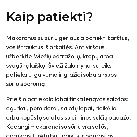
Kaip patiekti?
Makaronus su sūriu geriausia patiekti karštus,
vos ištrauktus iš orkaitės. Ant viršaus
užberkite šviežių petražolių, krapų arba
svogūnų laiškų. Švieži žalumynai suteiks
patiekalui gaivumo ir gražiai subalansuos
sūrio sodrumą.
Prie šio patiekalo labai tinka lengvos salotos:
agurkai, pomidorai, salotų lapai, ridikėliai
arba kopūstų salotos su citrinos sulčių padažu.
Kadangi makaronai su sūriu yra sotūs,
garnyras turėtų būti gaivus ir paprastas.