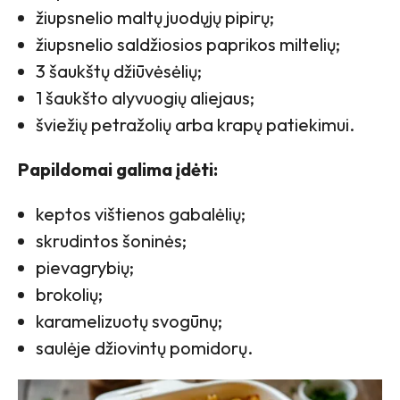
žiupsnelio maltų juodųjų pipirų;
žiupsnelio saldžiosios paprikos miltelių;
3 šaukštų džiūvėsėlių;
1 šaukšto alyvuogių aliejaus;
šviežių petražolių arba krapų patiekimui.
Papildomai galima įdėti:
keptos vištienos gabalėlių;
skrudintos šoninės;
pievagrybių;
brokolių;
karamelizuotų svogūnų;
saulėje džiovintų pomidorų.