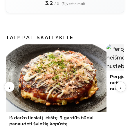
3.2
/
5
(5 įvertinimai)
TAIP PAT SKAITYKITE
Vilniaus
Sonata Pe
reikia ke
Perpjovė nesaldų arbūzą, bet jo
neišmetė: į stiklainį sudėtas vaisius
‹
›
nustebino skoniu