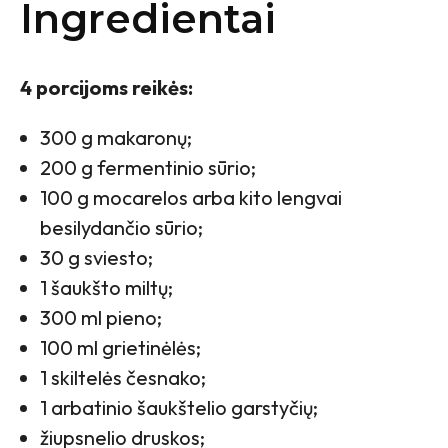
Ingredientai
4 porcijoms reikės:
300 g makaronų;
200 g fermentinio sūrio;
100 g mocarelos arba kito lengvai
besilydančio sūrio;
30 g sviesto;
1 šaukšto miltų;
300 ml pieno;
100 ml grietinėlės;
1 skiltelės česnako;
1 arbatinio šaukštelio garstyčių;
žiupsnelio druskos;