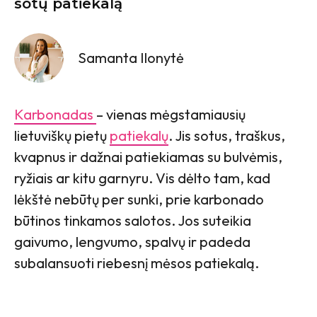
sotų patiekalą
Samanta Ilonytė
Karbonadas
– vienas mėgstamiausių
lietuviškų pietų
patiekalų
. Jis sotus, traškus,
kvapnus ir dažnai patiekiamas su bulvėmis,
ryžiais ar kitu garnyru. Vis dėlto tam, kad
lėkštė nebūtų per sunki, prie karbonado
būtinos tinkamos salotos. Jos suteikia
gaivumo, lengvumo, spalvų ir padeda
subalansuoti riebesnį mėsos patiekalą.