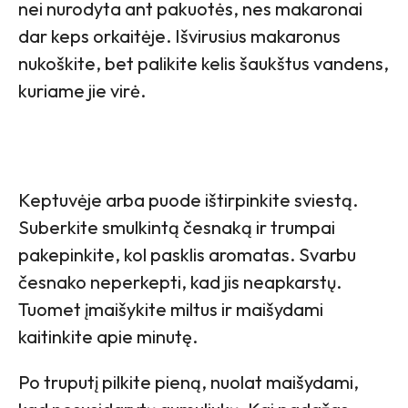
nei nurodyta ant pakuotės, nes makaronai
dar keps orkaitėje. Išvirusius makaronus
nukoškite, bet palikite kelis šaukštus vandens,
kuriame jie virė.
Keptuvėje arba puode ištirpinkite sviestą.
Suberkite smulkintą česnaką ir trumpai
pakepinkite, kol pasklis aromatas. Svarbu
česnako neperkepti, kad jis neapkarstų.
Tuomet įmaišykite miltus ir maišydami
kaitinkite apie minutę.
Po truputį pilkite pieną, nuolat maišydami,