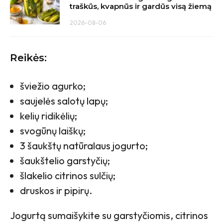
traškūs, kvapnūs ir gardūs visą žiemą
2026-08-06
Reikės:
šviežio agurko;
saujelės salotų lapų;
kelių ridikėlių;
svogūnų laiškų;
3 šaukštų natūralaus jogurto;
šaukštelio garstyčių;
šlakelio citrinos sulčių;
druskos ir pipirų.
Jogurtą sumaišykite su garstyčiomis, citrinos