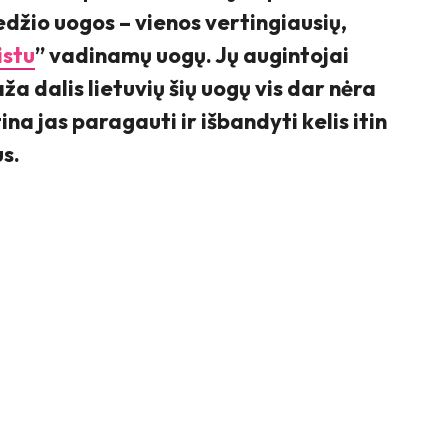
džio uogos – vienos vertingiausių,
stu
” vadinamų uogų. Jų augintojai
a dalis lietuvių šių uogų vis dar nėra
na jas paragauti ir išbandyti kelis itin
s.