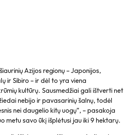
šiaurinių Azijos regionų – Japonijos,
ų ir Sibiro – ir dėl to yra viena
ūmių kultūrų. Sausmedžiai gali ištverti net
ų žiedai nebijo ir pavasarinių šalnų, todėl
esnis nei daugelio kitų uogų”, – pasakoja
uo metu savo ūkį išplėtusi jau iki 9 hektarų.