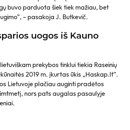
ogų buvo parduota šiek tiek mažiau, bet
augimo”, – pasakoja J. Butkevič.
sparios uogos iš Kauno
etuviškam prekybos tinklui tiekia Raseinių
kūnaitės 2019 m. įkurtas ūkis „Haskap.lt”.
os Lietuvoje plačiau auginti pradėtos
imtmetį, nors pats augalas pasaulyje
eniai.