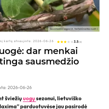
Sausmedžio uogos (A. Vaitiekūnaitės nuotr.)
nį kartą atnaujinta:
2026-06-26
3.5
(8)
auogė: dar menkai
ertinga sausmedžio
nta:
2026-06-26
t šviežių
uogų
sezonui, lietuviško
Maxima” parduotuvėse jau pasirodė