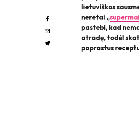
lietuviškos sausme
neretai „
supermai
pastebi, kad nemaž
atradę, todėl skati
paprastus receptu