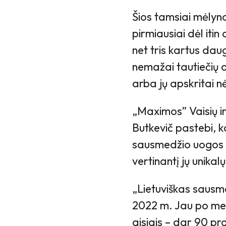
Šios tamsiai mėly
pirmiausiai dėl itin
net tris kartus daug
nemažai tautiečių
arba jų apskritai 
„Maximos” Vaisių ir
Butkevič pastebi, k
sausmedžio uogos p
vertinantį jų unikal
„Lietuviškas sausm
2022 m. Jau po met
aisiais – dar 90 pr