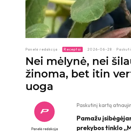
Panelė redakcija
·
Receptai
·
2026-06-28
·
Paskuti
Nei mėlynė, nei šil
žinoma, bet itin v
uoga
Paskutinį kartą atnauji
Pamažu įsibėgėjan
prekybos tinklo „
Panelė redakcija