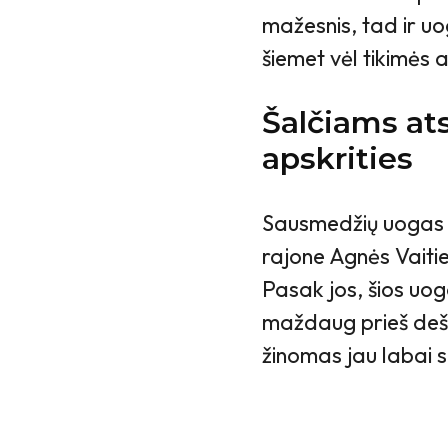
mažesnis, tad ir u
šiemet vėl tikimės 
Šalčiams at
apskrities
Sausmedžių uogas li
rajone Agnės Vaitie
Pasak jos, šios uog
maždaug prieš deš
žinomas jau labai s