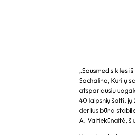
„Sausmedis kilęs iš 
Sachalino, Kurilų sal
atspariausių uogakr
40 laipsnių šaltį, j
derlius būna stabil
A. Vaitiekūnaitė, ši