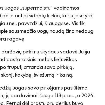
nos uogos „supermaistu” vadinamos
 didelio antioksidantų kiekio, kurių jose yra
iau nei, pavyzdžiui, šilauogėse. Vis tik
 apie sausmedžio uogų naudą žino nedaug
nėra ragavę.
 daržovių pirkimų skyriaus vadovė Julija
ad pastaraisiais metais lietuviškos
o truputį atranda savo pirkėją,
ų skonį, kokybę, šviežumą ir kainą.
edžių uogas savo pirkėjams pasiūlėme
ų jų pardavimai išaugo 118 proc., o 2024-
oc. Pernai dėl prastų orų derlius buvo