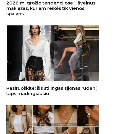
2026 m. grožio tendencijose – švelnus
makiažas, kuriam reikės tik vienos
spalvos
Pasiruoškite: šis stilingas sijonas rudenį
taps madingiausiu