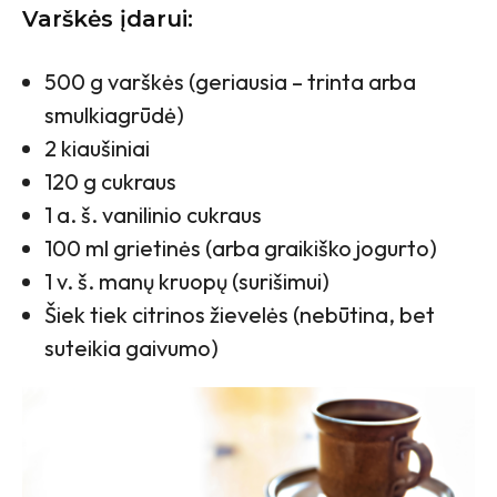
Varškės įdarui:
500 g varškės (geriausia – trinta arba
smulkiagrūdė)
2 kiaušiniai
120 g cukraus
1 a. š. vanilinio cukraus
100 ml grietinės (arba graikiško jogurto)
1 v. š. manų kruopų (surišimui)
Šiek tiek citrinos žievelės (nebūtina, bet
suteikia gaivumo)