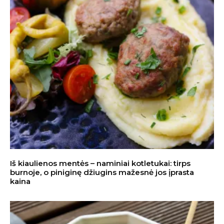
Iš kiaulienos mentės – naminiai kotletukai: tirps
burnoje, o piniginę džiugins mažesnė jos įprasta
kaina