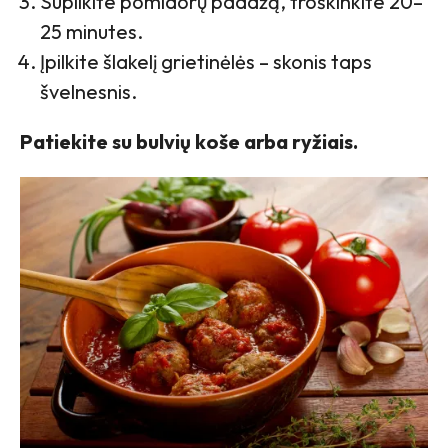
Supilkite pomidorų padažą, troškinkite 20–
25 minutes.
Įpilkite šlakelį grietinėlės – skonis taps
švelnesnis.
Patiekite su bulvių koše arba ryžiais.