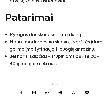
atvėsęs pjaustosi lengviau.
Patarimai
Pyragas dar skanesnis kitą dieną.
Norint modernesnio skonio, į varškės įdarą
galima įmaišyti saują šilauogių ar razinų.
Jei norisi saldžiau – trupiniams dėkite 20–
30 g daugiau cukraus.
Share