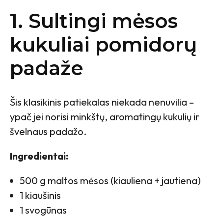
1. Sultingi mėsos
kukuliai pomidorų
padaže
Šis klasikinis patiekalas niekada nenuvilia –
ypač jei norisi minkštų, aromatingų kukulių ir
švelnaus padažo.
Ingredientai:
500 g maltos mėsos (kiauliena + jautiena)
1 kiaušinis
1 svogūnas