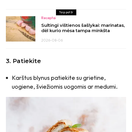
Taip pat žr
Receptai
Sultingi vištienos šašlykai: marinatas,
dėl kurio mėsa tampa minkšta
2026-08-06
3. Patiekite
Karštus blynus patiekite su grietine,
uogiene, šviežiomis uogomis ar medumi.