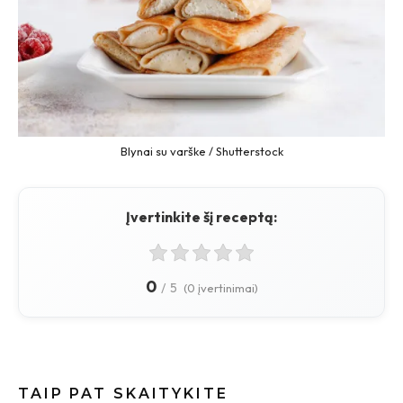
Blynai su varške / Shutterstock
Įvertinkite šį receptą:
0
/
5
(0 įvertinimai)
TAIP PAT SKAITYKITE