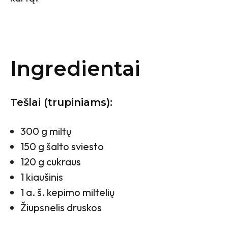
Ingredientai
Tešlai (trupiniams):
300 g miltų
150 g šalto sviesto
120 g cukraus
1 kiaušinis
1 a. š. kepimo miltelių
Žiupsnelis druskos