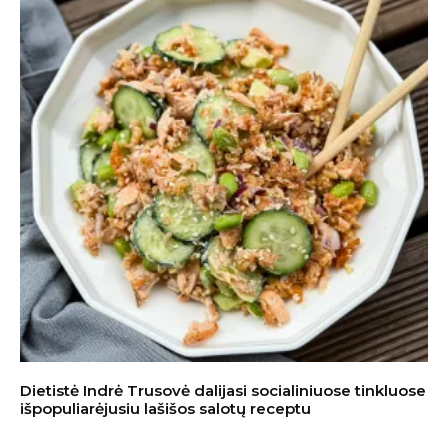
Dietistė Indrė Trusovė dalijasi socialiniuose tinkluose
išpopuliarėjusiu lašišos salotų receptu