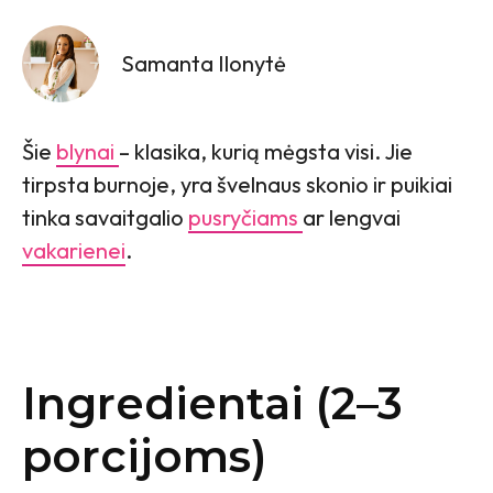
Samanta Ilonytė
Šie
blynai
– klasika, kurią mėgsta visi. Jie
tirpsta burnoje, yra švelnaus skonio ir puikiai
tinka savaitgalio
pusryčiams
ar lengvai
vakarienei
.
Ingredientai (2–3
porcijoms)