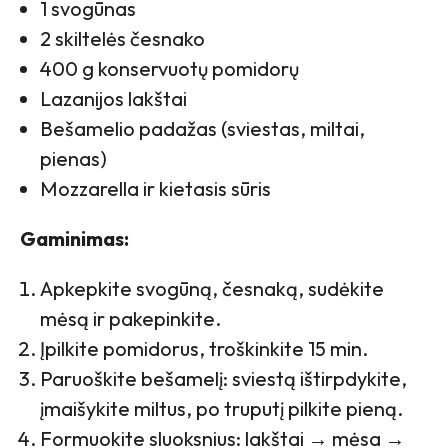
1 svogūnas
2 skiltelės česnako
400 g konservuotų pomidorų
Lazanijos lakštai
Bešamelio padažas (sviestas, miltai,
pienas)
Mozzarella ir kietasis sūris
Gaminimas:
Apkepkite svogūną, česnaką, sudėkite
mėsą ir pakepinkite.
Įpilkite pomidorus, troškinkite 15 min.
Paruoškite bešamelį: sviestą ištirpdykite,
įmaišykite miltus, po truputį pilkite pieną.
Formuokite sluoksnius: lakštai → mėsa →