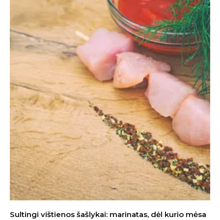
Sultingi vištienos šašlykai: marinatas, dėl kurio mėsa