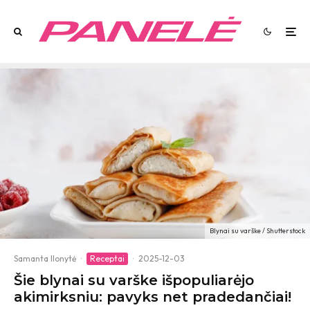
Blynai su varške / Shutterstock
Samanta Ilonytė
·
Receptai
·
2025-12-03
Šie blynai su varške išpopuliarėjo
akimirksniu: pavyks net pradedančiai!