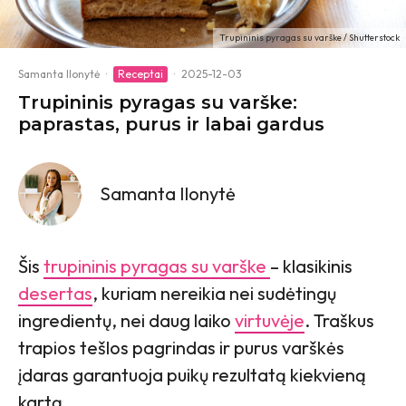
Trupininis pyragas su varške / Shutterstock
Samanta Ilonytė
·
Receptai
·
2025-12-03
Trupininis pyragas su varške:
paprastas, purus ir labai gardus
Samanta Ilonytė
Šis
trupininis pyragas su varške
– klasikinis
desertas
, kuriam nereikia nei sudėtingų
ingredientų, nei daug laiko
virtuvėje
. Traškus
trapios tešlos pagrindas ir purus varškės
įdaras garantuoja puikų rezultatą kiekvieną
kartą.