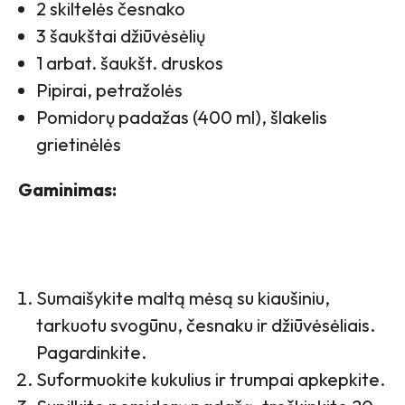
2 skiltelės česnako
3 šaukštai džiūvėsėlių
1 arbat. šaukšt. druskos
Pipirai, petražolės
Pomidorų padažas (400 ml), šlakelis
grietinėlės
Gaminimas:
Sumaišykite maltą mėsą su kiaušiniu,
tarkuotu svogūnu, česnaku ir džiūvėsėliais.
Pagardinkite.
Suformuokite kukulius ir trumpai apkepkite.