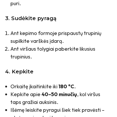
puri.
3. Sudėkite pyragą
Ant kepimo formoje prispaustų trupinių
supilkite varškės įdarą.
Ant viršaus tolygiai paberkite likusius
trupinius.
4. Kepkite
Orkaitę įkaitinkite iki
180 °C
.
Kepkite apie
40–50 minučių
, kol viršus
taps gražiai auksinis.
Išėmę leiskite pyragui šiek tiek pravėsti –