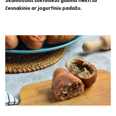
Skaniuosius suktinukus galima tiekti su
česnakiniu ar jogurtiniu padažu.