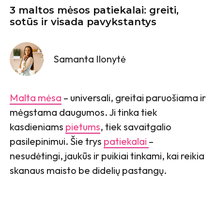
3 maltos mėsos patiekalai: greiti,
sotūs ir visada pavykstantys
Samanta Ilonytė
Malta mėsa
– universali, greitai paruošiama ir
mėgstama daugumos. Ji tinka tiek
kasdieniams
pietums
, tiek savaitgalio
pasilepinimui. Šie trys
patiekalai
–
nesudėtingi, jaukūs ir puikiai tinkami, kai reikia
skanaus maisto be didelių pastangų.