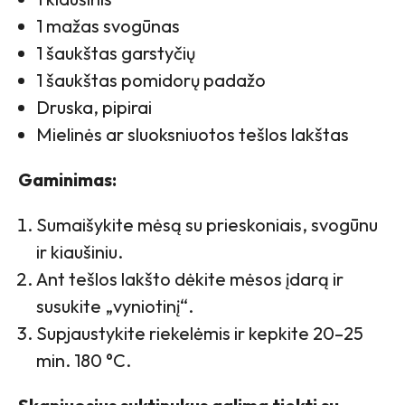
1 mažas svogūnas
1 šaukštas garstyčių
1 šaukštas pomidorų padažo
Druska, pipirai
Mielinės ar sluoksniuotos tešlos lakštas
Gaminimas:
Sumaišykite mėsą su prieskoniais, svogūnu
ir kiaušiniu.
Ant tešlos lakšto dėkite mėsos įdarą ir
susukite „vyniotinį“.
Supjaustykite riekelėmis ir kepkite 20–25
min. 180 °C.