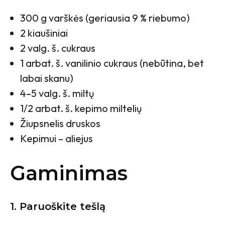
300 g varškės (geriausia 9 % riebumo)
2 kiaušiniai
2 valg. š. cukraus
1 arbat. š. vanilinio cukraus (nebūtina, bet
labai skanu)
4–5 valg. š. miltų
1/2 arbat. š. kepimo miltelių
Žiupsnelis druskos
Kepimui – aliejus
Gaminimas
1. Paruoškite tešlą