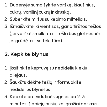
Dubenyje sumaišykite varškę, kiaušinius,
cukrų, vanilinį cukrų ir druską.
Suberkite miltus su kepimo milteliais.
Išmaišykite iki vientisos, gana tirštos tešlos
(jei varškė smulkinta – tešla bus glotnesnė;
jei grūdėta – su tekstūra).
2. Kepkite blynus
Įkaitinkite keptuvę su nedideliu kiekiu
aliejaus.
Šaukštu dėkite tešlą ir formuokite
nedidelius blynelius.
Kepkite ant vidutinės ugnies po 2–3
minutes iš abiejų pusių, kol gražiai apskrus.