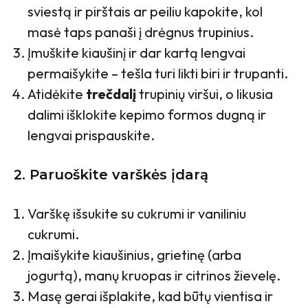
sviestą ir pirštais ar peiliu kapokite, kol
masė taps panaši į drėgnus trupinius.
Įmuškite kiaušinį ir dar kartą lengvai
permaišykite – tešla turi likti biri ir trupanti.
Atidėkite
trečdalį
trupinių viršui, o likusia
dalimi išklokite kepimo formos dugną ir
lengvai prispauskite.
2. Paruoškite varškės įdarą
Varškę išsukite su cukrumi ir vaniliniu
cukrumi.
Įmaišykite kiaušinius, grietinę (arba
jogurtą), manų kruopas ir citrinos žievelę.
Masę gerai išplakite, kad būtų vientisa ir