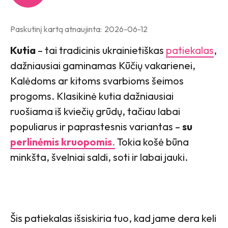
Paskutinį kartą atnaujinta:
2026-06-12
Kutia
– tai tradicinis ukrainietiškas
patiekalas
,
dažniausiai gaminamas Kūčių vakarienei,
Kalėdoms ar kitoms svarbioms šeimos
progoms. Klasikinė kutia dažniausiai
ruošiama iš kviečių grūdų, tačiau labai
populiarus ir paprastesnis variantas –
su
perlinėmis kruopomis
.
Tokia košė būna
minkšta, švelniai saldi, soti ir labai jauki.
Šis patiekalas išsiskiria tuo, kad jame dera keli