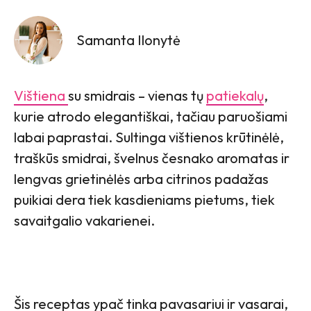
Samanta Ilonytė
Vištiena
su smidrais – vienas tų
patiekalų
,
kurie atrodo elegantiškai, tačiau paruošiami
labai paprastai. Sultinga vištienos krūtinėlė,
traškūs smidrai, švelnus česnako aromatas ir
lengvas grietinėlės arba citrinos padažas
puikiai dera tiek kasdieniams pietums, tiek
savaitgalio vakarienei.
Šis receptas ypač tinka pavasariui ir vasarai,