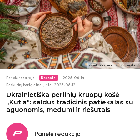
sweet marshmallow / Shutterstock
Panelė redakcija
·
Receptai
·
2026-06-14
·
Paskutinį kartą atnaujinta:
2026-06-12
Ukrainietiška perlinių kruopų košė
„Kutia“: saldus tradicinis patiekalas su
aguonomis, medumi ir riešutais
Panelė redakcija