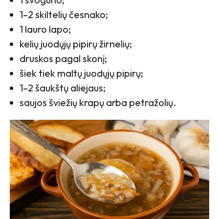
1–2 skiltelių česnako;
1 lauro lapo;
kelių juodųjų pipirų žirnelių;
druskos pagal skonį;
šiek tiek maltų juodųjų pipirų;
1–2 šaukštų aliejaus;
saujos šviežių krapų arba petražolių.