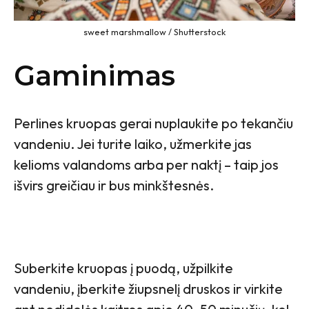
sweet marshmallow / Shutterstock
Gaminimas
Perlines kruopas gerai nuplaukite po tekančiu
vandeniu. Jei turite laiko, užmerkite jas
kelioms valandoms arba per naktį – taip jos
išvirs greičiau ir bus minkštesnės.
Suberkite kruopas į puodą, užpilkite
vandeniu, įberkite žiupsnelį druskos ir virkite