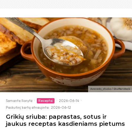
Avocado_studio / Shutterstock
Samanta Ilonytė
·
Receptai
·
2026-06-14
·
Paskutinį kartą atnaujinta:
2026-06-12
Grikių sriuba: paprastas, sotus ir
jaukus receptas kasdieniams pietums