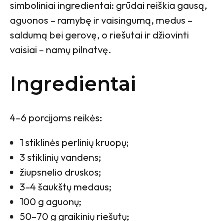
simboliniai ingredientai: grūdai reiškia gausą,
aguonos – ramybę ir vaisingumą, medus –
saldumą bei gerovę, o riešutai ir džiovinti
vaisiai – namų pilnatvę.
Ingredientai
4–6 porcijoms reikės:
1 stiklinės perlinių kruopų;
3 stiklinių vandens;
žiupsnelio druskos;
3–4 šaukštų medaus;
100 g aguonų;
50–70 g graikinių riešutų;