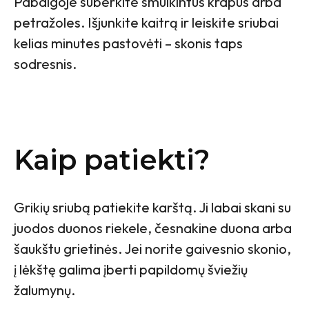
Pabaigoje suberkite smulkintus krapus arba
petražoles. Išjunkite kaitrą ir leiskite sriubai
kelias minutes pastovėti – skonis taps
sodresnis.
Kaip patiekti?
Grikių sriubą patiekite karštą. Ji labai skani su
juodos duonos riekele, česnakine duona arba
šaukštu grietinės. Jei norite gaivesnio skonio,
į lėkštę galima įberti papildomų šviežių
žalumynų.