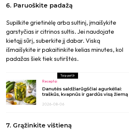
6. Paruoškite padažą
Supilkite grietinėlę arba sultinį, įmaišykite
garstyčias ir citrinos sultis. Jei naudojate
kietąjį sūrį, suberkite jį dabar. Viską
išmaišykite ir pakaitinkite kelias minutes, kol
padažas šiek tiek sutirštės.
Taip pat žr
Receptai
Danutės saldžiarūgščiai agurkėliai:
traškūs, kvapnūs ir gardūs visą žiemą
2026-08-06
7. Grąžinkite vištieną