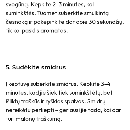
svogūną. Kepkite 2–3 minutes, kol
suminkštės. Tuomet suberkite smulkintą
česnaką ir pakepinkite dar apie 30 sekundžių,
tik kol pasklis aromatas.
5. Sudėkite smidrus
Į keptuvę suberkite smidrus. Kepkite 3–4
minutes, kad jie šiek tiek suminkštėtų, bet
išliktų traškūs ir ryškios spalvos. Smidrų
nereikėtų perkepti – geriausi jie tada, kai dar
turi malonų traškumą.