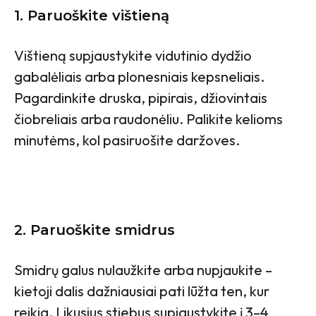
1. Paruoškite vištieną
Vištieną supjaustykite vidutinio dydžio
gabalėliais arba plonesniais kepsneliais.
Pagardinkite druska, pipirais, džiovintais
čiobreliais arba raudonėliu. Palikite kelioms
minutėms, kol pasiruošite daržoves.
2. Paruoškite smidrus
Smidrų galus nulaužkite arba nupjaukite –
kietoji dalis dažniausiai pati lūžta ten, kur
reikia. Likusius stiebus supjaustykite į 3–4