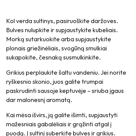
Kol verda sultinys, pasiruoškite daržoves.
Bulves nulupkite ir supjaustykite kubeliais.
Morką sutarkuokite arba supjaustykite
plonais griežinėliais, svogūną smulkiai
sukapokite, česnaką susmulkinkite.
Grikius perplaukite šaltu vandeniu. Jei norite
ryškesnio skonio, juos galite trumpai
paskrudinti sausoje keptuvėje – sriuba įgaus
dar malonesnį aromatą.
Kai mėsa išvirs, ją galite išimti, supjaustyti
mažesniais gabalėliais ir grąžinti atgal į
puodą. Į sultinį suberkite bulves ir grikius.