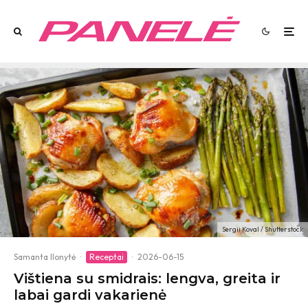
Sergii Koval / Shutterstock
Samanta Ilonytė
·
Receptai
·
2026-06-15
Vištiena su smidrais: lengva, greita ir
labai gardi vakarienė