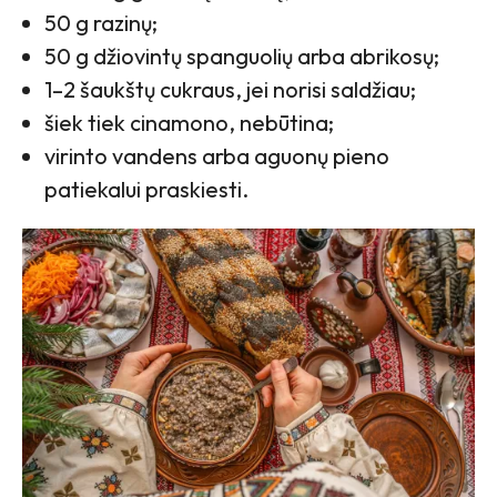
50 g razinų;
50 g džiovintų spanguolių arba abrikosų;
1–2 šaukštų cukraus, jei norisi saldžiau;
šiek tiek cinamono, nebūtina;
virinto vandens arba aguonų pieno
patiekalui praskiesti.