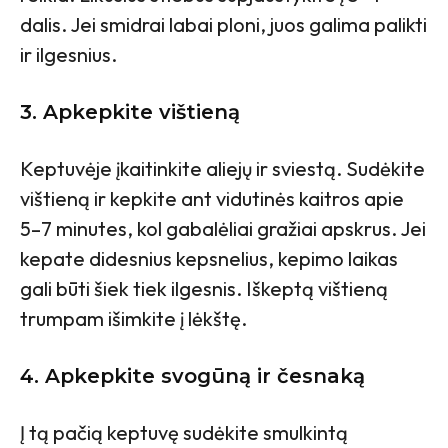
dalis. Jei smidrai labai ploni, juos galima palikti
ir ilgesnius.
3. Apkepkite vištieną
Keptuvėje įkaitinkite aliejų ir sviestą. Sudėkite
vištieną ir kepkite ant vidutinės kaitros apie
5–7 minutes, kol gabalėliai gražiai apskrus. Jei
kepate didesnius kepsnelius, kepimo laikas
gali būti šiek tiek ilgesnis. Iškeptą vištieną
trumpam išimkite į lėkštę.
4. Apkepkite svogūną ir česnaką
Į tą pačią keptuvę sudėkite smulkintą