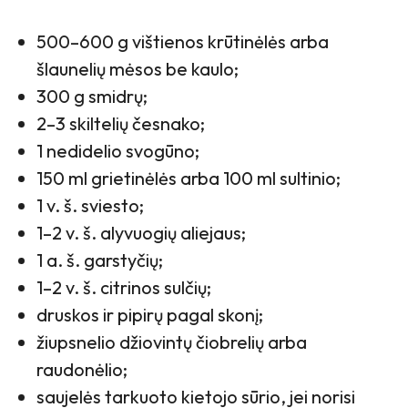
500–600 g vištienos krūtinėlės arba
šlaunelių mėsos be kaulo;
300 g smidrų;
2–3 skiltelių česnako;
1 nedidelio svogūno;
150 ml grietinėlės arba 100 ml sultinio;
1 v. š. sviesto;
1–2 v. š. alyvuogių aliejaus;
1 a. š. garstyčių;
1–2 v. š. citrinos sulčių;
druskos ir pipirų pagal skonį;
žiupsnelio džiovintų čiobrelių arba
raudonėlio;
saujelės tarkuoto kietojo sūrio, jei norisi