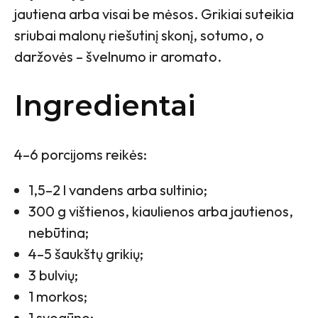
jautiena arba visai be mėsos. Grikiai suteikia
sriubai malonų riešutinį skonį, sotumo, o
daržovės – švelnumo ir aromato.
Ingredientai
4–6 porcijoms reikės:
1,5–2 l vandens arba sultinio;
300 g vištienos, kiaulienos arba jautienos,
nebūtina;
4–5 šaukštų grikių;
3 bulvių;
1 morkos;
1 svogūno;