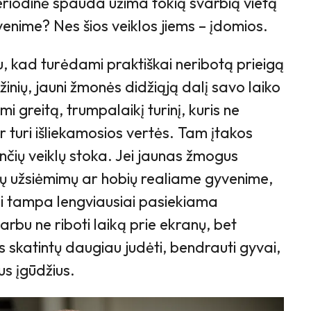
riodinė spauda užima tokią svarbią vietą
venime? Nes šios veiklos jiems – įdomios.
, kad turėdami praktiškai neribotą prieigą
 žinių, jauni žmonės didžiąją dalį savo laiko
i greitą, trumpalaikį turinį, kuris ne
 turi išliekamosios vertės. Tam įtakos
iančių veiklų stoka. Jei jaunas žmogus
ų užsiėmimų ar hobių realiame gyvenime,
ai tampa lengviausiai pasiekiama
bu ne riboti laiką prie ekranų, bet
os skatintų daugiau judėti, bendrauti gyvai,
jus įgūdžius.