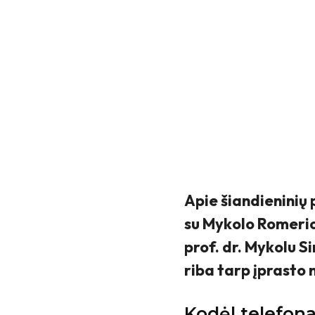
Apie šiandieninių
su Mykolo Romerio 
prof. dr. Mykolu 
riba tarp įprasto 
Kodėl telefon