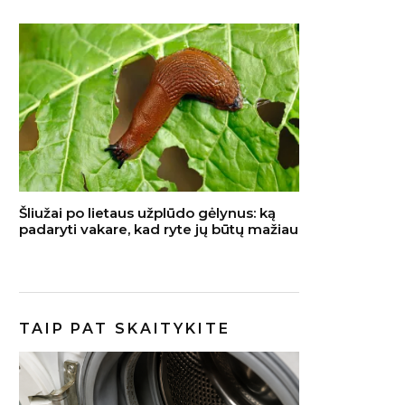
Šliužai po lietaus užplūdo gėlynus: ką
padaryti vakare, kad ryte jų būtų mažiau
TAIP PAT SKAITYKITE