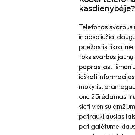
kasdienybėje
Telefonas svarbus n
ir absoliučiai daug
priežastis tikrai nė
toks svarbus jaunų
paprastas. Išmaniu
ieškoti informacijos,
mokytis, pramogauti
one žiūrėdamas tru
sieti vien su amžium
patraukliausias lai
pat galėtume klaust