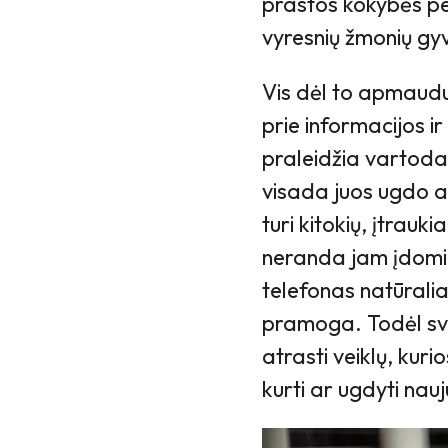
prastos kokybės pe
vyresnių žmonių gy
Vis dėl to apmaudu
prie informacijos ir
praleidžia vartodam
visada juos ugdo ar
turi kitokių, įtrauk
neranda jam įdomi
telefonas natūrali
pramoga. Todėl svar
atrasti veiklų, kuri
kurti ar ugdyti nau