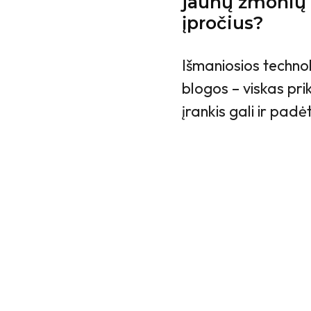
jaunų žmonių 
įpročius?
Išmaniosios technol
blogos – viskas pri
įrankis gali ir padė