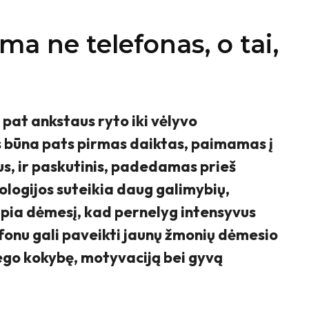
ma ne telefonas, o tai,
 pat ankstaus ryto iki vėlyvo
s bū
na pats pirmas daiktas, paimamas į
s, ir paskutinis, padedamas prieš
ologijos suteikia daug galimybių,
ipia dėmesį, kad pernelyg intensyvus
fonu gali paveikti jaunų žmonių dėmesio
ego kokybę, motyvaciją bei gyvą