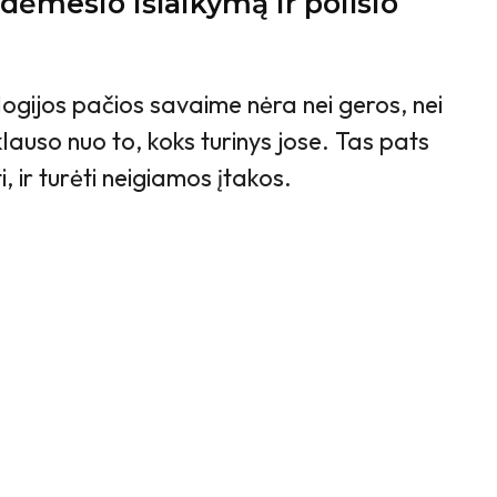
dėmesio išlaikymą ir poilsio
ogijos pačios savaime nėra nei geros, nei
klauso nuo to, koks turinys jose. Tas pats
ti, ir turėti neigiamos įtakos.