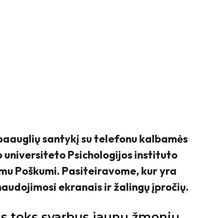
 paauglių santykį su telefonu kalbamės
universiteto Psichologijos instituto
Simu Poškumi. Pasiteiravome, kur yra
naudojimosi ekranais ir žalingų įpročių.
as toks svarbus jaunų žmonių