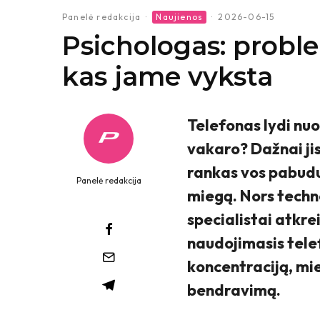
Panelė redakcija
·
Naujienos
·
2026-06-15
Psichologas: proble
kas jame vyksta
Telefonas lydi nuo
vakaro? Daž
nai ji
rankas vos pabudu
Panelė redakcija
miegą. Nors techn
specialistai atkre
naudojimasis tele
koncentraciją, mi
bendravimą.