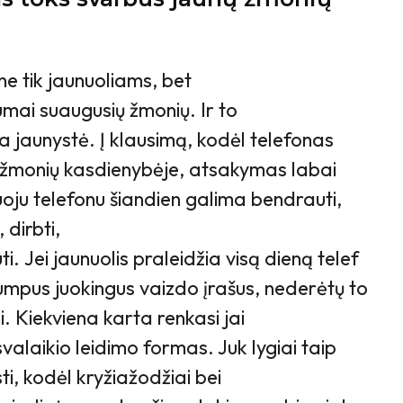
?
e tik jaunuoliams, bet
umai suaugusių žmonių. Ir to
ra jaunystė. Į klausimą, kodėl telefonas
 žmonių kasdienybėje, atsakymas labai
oju telefonu šiandien galima bendrauti,
 dirbti,
. Jei jaunuolis praleidžia visą dieną telef
mpus juokingus vaizdo įrašus, nederėtų to
i. Kiekviena karta renkasi jai
svalaikio leidimo formas. Juk lygiai taip
i, kodėl kryžiažodžiai bei