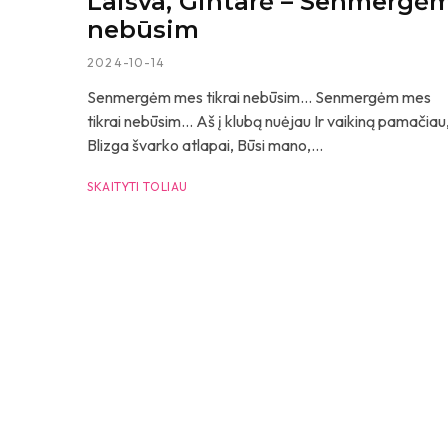
Laisva, Gintarė – Senmergė
nebūsim
2024-10-14
Senmergėm mes tikrai nebūsim… Senmergėm mes
tikrai nebūsim… Aš į klubą nuėjau Ir vaikiną pamačiau
Blizga švarko atlapai, Būsi mano,...
SKAITYTI TOLIAU