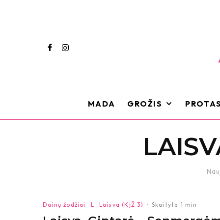
MADA
GROŽIS
PROTAS
LAISVA
Nau
Dainų žodžiai
L
Laisva (KĮŽ 3)
·
Skaityta 1 min