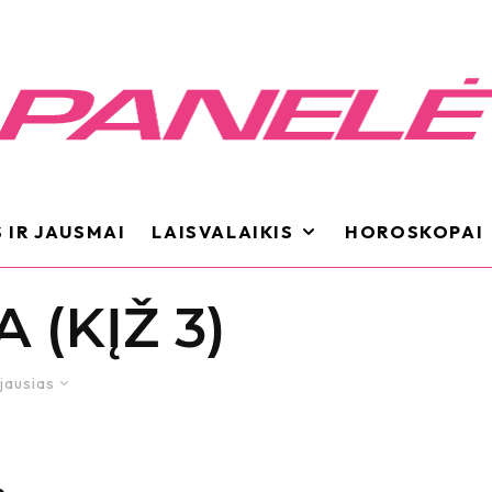
 IR JAUSMAI
LAISVALAIKIS
HOROSKOPAI
 (KĮŽ 3)
jausias