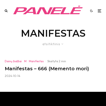
MANIFESTAS
atsitiktinis
Dainų žodžiai
M
Manifestas
·
Skaityta 2 min
Manifestas – 666 (Memento mori)
2024-10-14