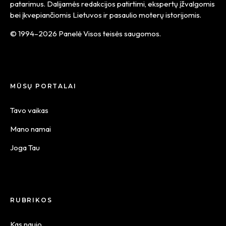
patarimus. Dalijamės redakcijos patirtimi, ekspertų įžvalgomis
bei įkvepiančiomis Lietuvos ir pasaulio moterų istorijomis.
© 1994–2026 Panelė Visos teisės saugomos.
MŪSŲ PORTALAI
Tavo vaikas
Mano namai
Joga Tau
RUBRIKOS
Kas naujo