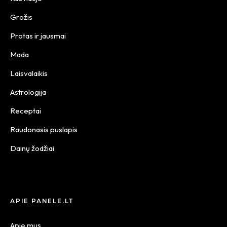
Grožis
Protas ir jausmai
Mada
Laisvalaikis
Astrologija
Receptai
Raudonasis puslapis
Dainų žodžiai
APIE PANELE.LT
Apie mus