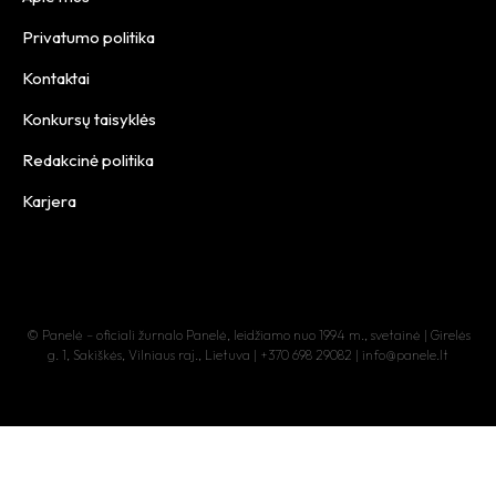
Privatumo politika
Kontaktai
Konkursų taisyklės
Redakcinė politika
Karjera
© Panelė – oficiali žurnalo Panelė, leidžiamo nuo 1994 m., svetainė | Girelės
g. 1, Sakiškės, Vilniaus raj., Lietuva | +370 698 29082 | info@panele.lt