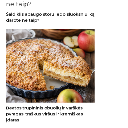
Šaldiklis apaugo storu ledo sluoksniu: ką
darote ne taip?
Beatos trupininis obuolių ir varškės
pyragas: traškus viršus ir kremiškas
įdaras