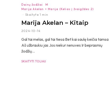
Dainų žodžiai
M
Marija Akelan > Marija (Kelias į žvaigždes 2)
·
Skaityta 1 min
Marija Akelan – Kitaip
2024-10-14
Gal tai melas, gal tai tiesa Bet kai saulę keičia tamsa
Aš užbraukiu jas Jos niekur nenuves Ir beprasmių
žodžių...
SKAITYTI TOLIAU