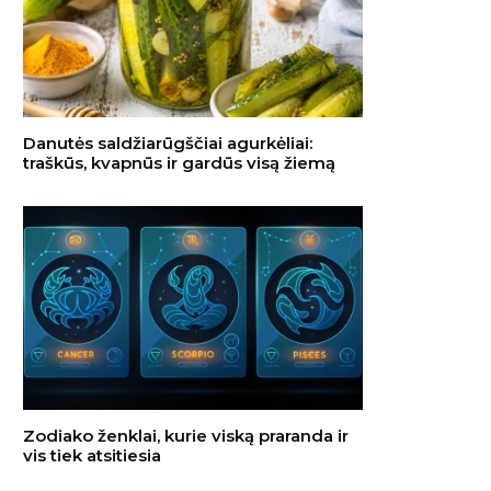
Danutės saldžiarūgščiai agurkėliai:
traškūs, kvapnūs ir gardūs visą žiemą
Zodiako ženklai, kurie viską praranda ir
vis tiek atsitiesia