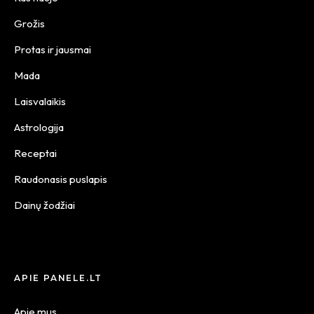
Grožis
Protas ir jausmai
Mada
Laisvalaikis
Astrologija
Receptai
Raudonasis puslapis
Dainų žodžiai
APIE PANELE.LT
Apie mus