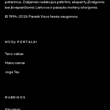
patarimus. Dalijamės redakcijos patirtimi, ekspertų įžvalgomis
bei įkvepiančiomis Lietuvos ir pasaulio moterų istorijomis.
© 1994–2026 Panelė Visos teisės saugomos.
MŪSŲ PORTALAI
Tavo vaikas
Mano namai
Joga Tau
RUBRIKOS
Kas naujo