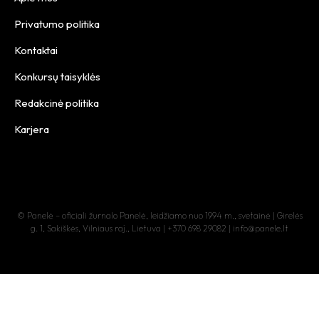
Privatumo politika
Kontaktai
Konkursų taisyklės
Redakcinė politika
Karjera
© Panelė – oficiali žurnalo Panelė, leidžiamo nuo 1994 m., svetainė | Girelės
g. 1, Sakiškės, Vilniaus raj., Lietuva | +370 698 29082 | info@panele.lt