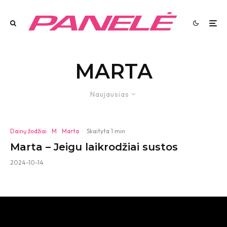
MARTA
Naujausias
Dainų žodžiai
M
Marta
·
Skaityta 1 min
Marta – Jeigu laikrodžiai sustos
2024-10-14