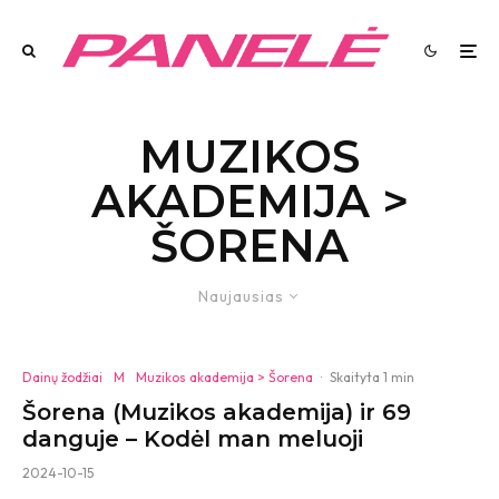
MUZIKOS
AKADEMIJA >
ŠORENA
Naujausias
Dainų žodžiai
M
Muzikos akademija > Šorena
·
Skaityta 1 min
Šorena (Muzikos akademija) ir 69
danguje – Kodėl man meluoji
2024-10-15