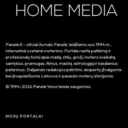
Panele.lt
– oficiali žurnalo Panelė, leidžiamo nuo
1994 m.
,
internetinė svetainė moterims. Portale rasite patikimą ir
profesionalų turinį apie madą, stilių, grožį, moters sveikatą,
santykius, pramogas, filmus, maistą, astrologiją ir kasdienius
patarimus. Dalijamės redakcijos patirtimi, ekspertų įžvalgomis
bei įkvepiančiomis Lietuvos ir pasaulio moterų istorijomis.
© 1994–2026 Panelė Visos teisės saugomos.
MŪSŲ PORTALAI