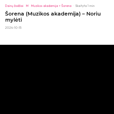
Dainų žodžiai
M
Muzikos akademija > Šorena
·
Skaityta 1 min
Šorena (Muzikos akademija) – Noriu
mylėti
2024-10-15