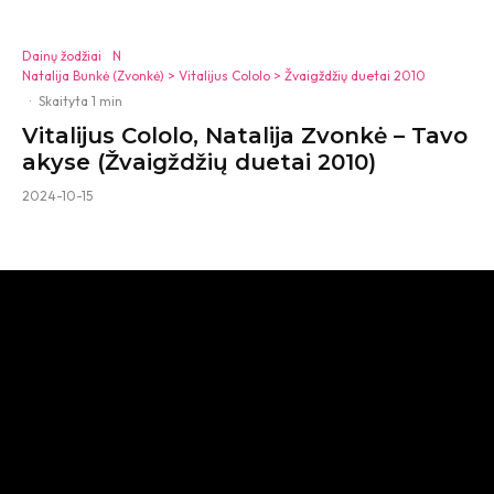
Dainų žodžiai
N
Natalija Bunkė (Zvonkė) > Vitalijus Cololo > Žvaigždžių duetai 2010
·
Skaityta 1 min
Vitalijus Cololo, Natalija Zvonkė – Tavo
akyse (Žvaigždžių duetai 2010)
2024-10-15