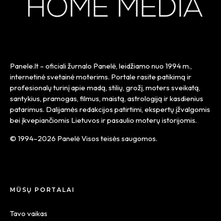
Panele.lt
– oficiali žurnalo Panelė, leidžiamo nuo
1994 m.
,
internetinė svetainė moterims. Portale rasite patikimą ir
profesionalų turinį apie madą, stilių, grožį, moters sveikatą,
santykius, pramogas, filmus, maistą, astrologiją ir kasdienius
patarimus. Dalijamės redakcijos patirtimi, ekspertų įžvalgomis
bei įkvepiančiomis Lietuvos ir pasaulio moterų istorijomis.
© 1994–2026 Panelė Visos teisės saugomos.
MŪSŲ PORTALAI
Tavo vaikas