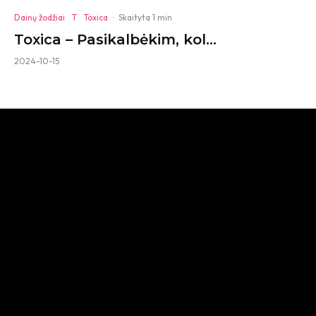
Dainų žodžiai
T
Toxica
·
Skaityta 1 min
Toxica – Pasikalbėkim, kol…
2024-10-15