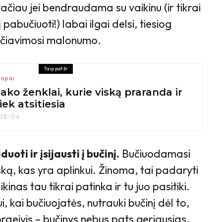
tačiau jei bendraudama su vaikinu (ir tikrai
pabučiuoti!) labai ilgai delsi, tiesiog
učiavimosi malonumo.
Taip pat žr
opai
ako ženklai, kurie viską praranda ir
tiek atsitiesia
08-06
uoti ir įsijausti į bučinį.
Bučiuodamasi
iską, kas yra aplinkui. Žinoma, tai padaryti
ikinas tau tikrai patinka ir tu juo pasitiki.
ui, kai bučiuojatės, nutrauki bučinį dėl to,
praeivis – bučinys nebus pats geriausias.