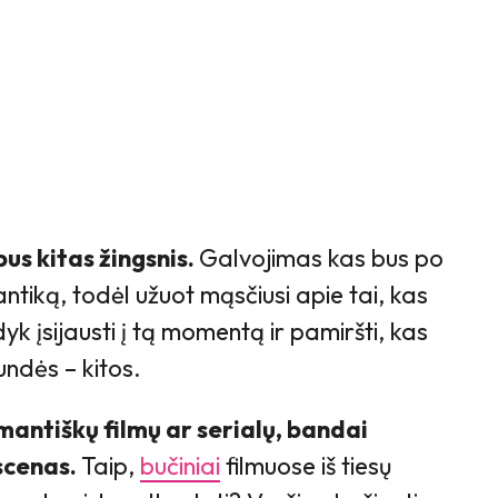
bus kitas žingsnis.
Galvojimas kas bus po
ntiką, todėl užuot mąsčiusi apie tai, kas
yk įsijausti į tą momentą ir pamiršti, kas
kundės – kitos.
omantiškų filmų ar serialų, bandai
 scenas.
Taip,
bučiniai
filmuose iš tiesų