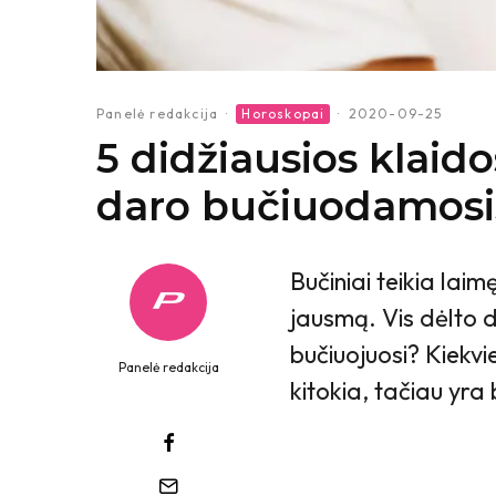
Panelė redakcija
·
Horoskopai
·
2020-09-25
5 didžiausios klaid
daro bučiuodamosi
Bučiniai teikia lai
jausmą. Vis dėlto d
bučiuojuosi? Kiekvi
Panelė redakcija
kitokia, tačiau yra