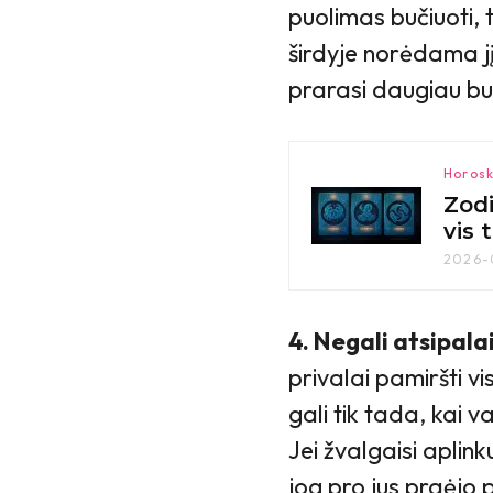
puolimas bučiuoti, 
širdyje norėdama jį 
prarasi daugiau b
Horosk
Zodi
vis 
2026-
4. Negali atsipalaid
privalai pamiršti v
gali tik tada, kai va
Jei žvalgaisi aplink
jog pro jus praėjo 