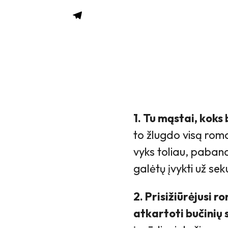
1. Tu mąstai, koks 
to žlugdo visą roma
vyks toliau, paband
galėtų įvykti už se
2. Prisižiūrėjusi r
atkartoti bučinių