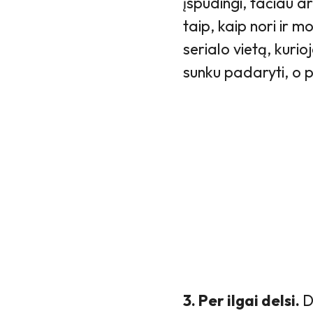
įspūdingi, tačiau a
taip, kaip nori ir 
serialo vietą, kurio
sunku padaryti, o pe
3. Per ilgai delsi.
D