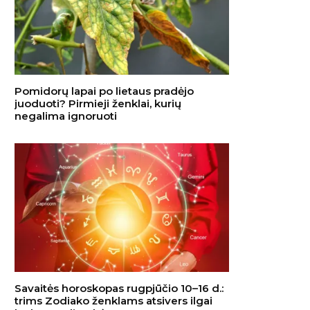
Pomidorų lapai po lietaus pradėjo
juoduoti? Pirmieji ženklai, kurių
negalima ignoruoti
Savaitės horoskopas rugpjūčio 10–16 d.:
trims Zodiako ženklams atsivers ilgai