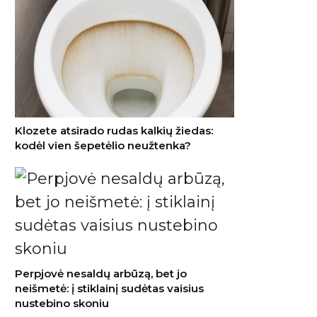
ujakurių klaida:
Braš
ens filtrus
2026
Klozete atsirado rudas kalkių žiedas:
ama tik paleidus
– ki
kodėl vien šepetėlio neužtenka?
Kodėl iš chinkalių išbėga
sultys? Klaida dažniausiai
padaroma formuojant
Perpjovė nesaldų arbūzą, bet jo
neišmetė: į stiklainį sudėtas vaisius
nustebino skoniu