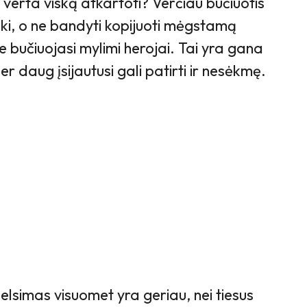
r verta viską atkartoti? Verčiau bučiuotis
moki, o ne bandyti kopijuoti mėgstamą
je bučiuojasi mylimi herojai. Tai yra gana
r daug įsijautusi gali patirti ir nesėkmę.
elsimas visuomet yra geriau, nei tiesus