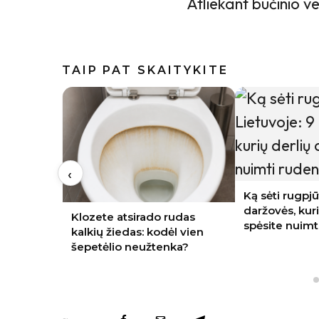
Atliekant bučinio v
TAIP PAT SKAITYKITE
‹
arbūzą,
Ką sėti rugpjū
tiklainį
daržovės, kuri
Klozete atsirado rudas
ustebino
spėsite nuimt
kalkių žiedas: kodėl vien
šepetėlio neužtenka?