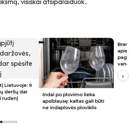
eiksmą, visiškai atsipalaiduok.
Brangi na
apie vand
pagalvoj
vandenį
›
tį Lietuvoje: 9
ų derlių dar
Indai po plovimo lieka
i rudenį
apsiblausę: kaltas gali būti
ne indaplovės ploviklis