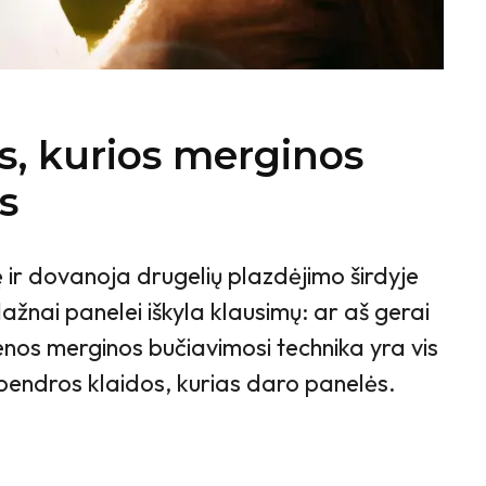
os, kurios merginos
s
mę ir dovanoja drugelių plazdėjimo širdyje
ažnai panelei iškyla klausimų: ar aš gerai
enos merginos bučiavimosi technika yra vis
 bendros klaidos, kurias daro panelės.