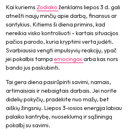
Kai kuriems
Zodiako
ženklams liepos 3 d. gali
atnešti naujų minčių apie darbą, finansus ar
santykius. Kitiems ši diena primins, kad
nereikia visko kontroliuoti – kartais situacijos
pačios parodo, kuria kryptimi verta judėti.
Svarbiausia vengti impulsyvių reakcijų, ypač
jei pokalbis tampa
emocingas
arba kas nors
bando jus paskubinti.
Tai gera diena pasirūpinti savimi, namais,
artimaisiais ir nebaigtais darbais. Jei norite
didelių pokyčių, pradėkite nuo mažų, bet
aiškių žingsnių. Liepos 3-iosios energija labiau
palaiko kantrybę, nuoseklumą ir sąžiningą
pokalbį su savimi.