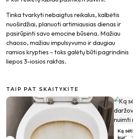
Tinka tvarkyti nebaigtus reikalus, kalbėtis
nuoširdžiai, planuoti artimiausias dienas ir
pasirūpinti savo emocine būsena. Mažiau
chaoso, mažiau impulsyvumo ir daugiau
ramios krypties – toks galėtų būti pagrindinis
liepos 3-iosios raktas.
TAIP PAT SKAITYKITE
Indai po 
gali būti
Ką sėti rugpjūtį Lietuvoje: 9 daržovės,
kurių derlių dar spėsite nuimti rudenį