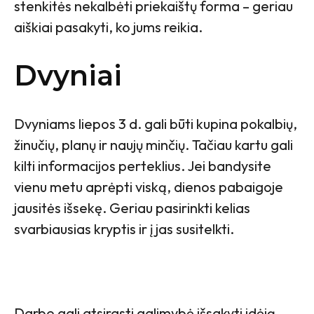
stenkitės nekalbėti priekaištų forma – geriau
aiškiai pasakyti, ko jums reikia.
Dvyniai
Dvyniams liepos 3 d. gali būti kupina pokalbių,
žinučių, planų ir naujų minčių. Tačiau kartu gali
kilti informacijos perteklius. Jei bandysite
vienu metu aprėpti viską, dienos pabaigoje
jausitės išsekę. Geriau pasirinkti kelias
svarbiausias kryptis ir į jas susitelkti.
Darbe gali atsirasti galimybė išsakyti idėją