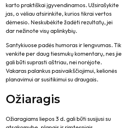
karto praktiškai įgyvendinamos. Užsirašykite
jas, o vėliau atsirinkite, kurios tikrai vertos
dėmesio. Neskubėkite žadėti rezultatų, jei
dar nežinote visų aplinkybių.
Santykiuose padės humoras ir lengvumas. Tik
venkite per daug tiesmukų komentarų, nes jie
gali būti suprasti aštriau, nei norėjote.
Vakaras palankus pasivaikščiojimui, kelionės
planavimui ar susitikimui su draugais.
Ožiaragis
Ožiaragiams liepos 3 d. gali būti susijusi su
atsakomybe, planais ir rimtesniais