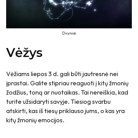
Dvyniai
Vėžys
Vėžiams liepos 3 d. gali būti jautresnė nei
įprastai. Galite stipriau reaguoti į kitų žmonių
žodžius, toną ar nuotaikas. Tai nereiškia, kad
turite užsidaryti savyje. Tiesiog svarbu
atskirti, kas iš tiesų priklauso jums, o kas yra
kitų žmonių emocijos.