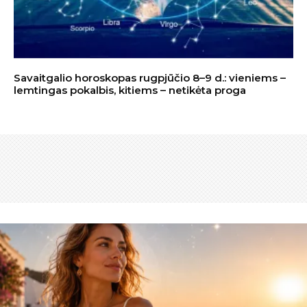
Savaitgalio horoskopas rugpjūčio 8–9 d.: vieniems –
lemtingas pokalbis, kitiems – netikėta proga