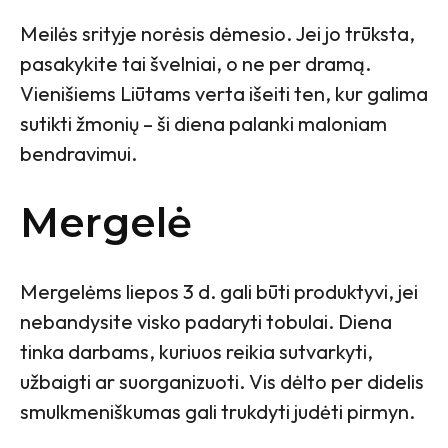
Meilės srityje norėsis dėmesio. Jei jo trūksta,
pasakykite tai švelniai, o ne per dramą.
Vienišiems Liūtams verta išeiti ten, kur galima
sutikti žmonių – ši diena palanki maloniam
bendravimui.
Mergelė
Mergelėms liepos 3 d. gali būti produktyvi, jei
nebandysite visko padaryti tobulai. Diena
tinka darbams, kuriuos reikia sutvarkyti,
užbaigti ar suorganizuoti. Vis dėlto per didelis
smulkmeniškumas gali trukdyti judėti pirmyn.