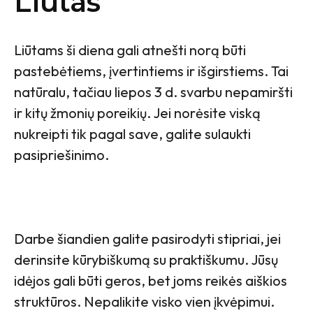
Liūtas
Liūtams ši diena gali atnešti norą būti
pastebėtiems, įvertintiems ir išgirstiems. Tai
natūralu, tačiau liepos 3 d. svarbu nepamiršti
ir kitų žmonių poreikių. Jei norėsite viską
nukreipti tik pagal save, galite sulaukti
pasipriešinimo.
Darbe šiandien galite pasirodyti stipriai, jei
derinsite kūrybiškumą su praktiškumu. Jūsų
idėjos gali būti geros, bet joms reikės aiškios
struktūros. Nepalikite visko vien įkvėpimui.