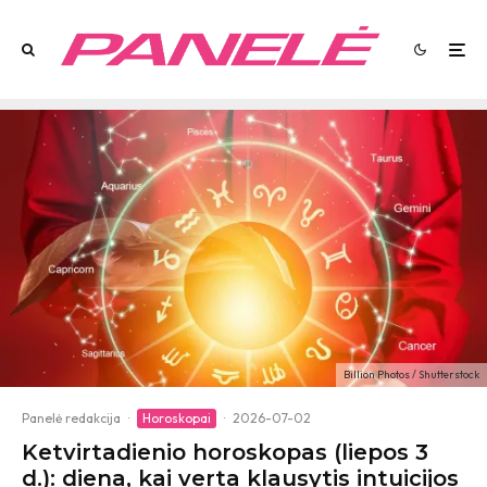
Billion Photos / Shutterstock
Panelė redakcija
·
Horoskopai
·
2026-07-02
Ketvirtadienio horoskopas (liepos 3
d.): diena, kai verta klausytis intuicijos