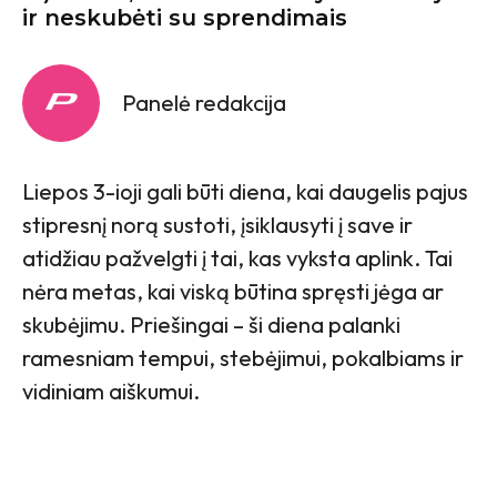
ir neskubėti su sprendimais
Panelė redakcija
Liepos 3-ioji gali būti diena, kai daugelis pajus
stipresnį norą sustoti, įsiklausyti į save ir
atidžiau pažvelgti į tai, kas vyksta aplink. Tai
nėra metas, kai viską būtina spręsti jėga ar
skubėjimu. Priešingai – ši diena palanki
ramesniam tempui, stebėjimui, pokalbiams ir
vidiniam aiškumui.