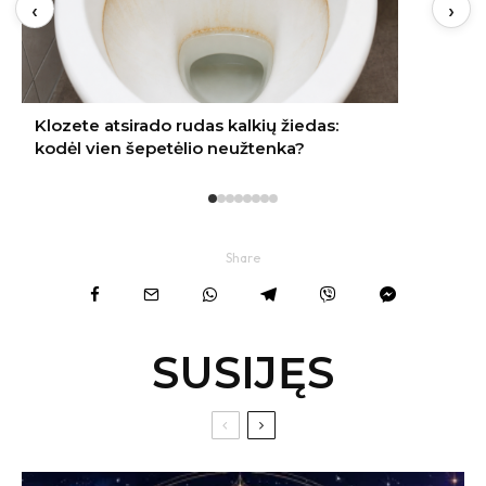
‹
›
Share
SUSIJĘS