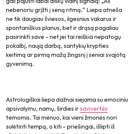
gali pajusti labai aiškų vidinį signalą: „Aš
nebenoriu grįžti į seną ritmą.“ Liepa atneša
ne tik daugiau šviesos, ilgesnius vakarus ir
spontaniškus planus, bet ir drąsą pagaliau
pasirinkti save – net jei tai reiškia nepatogų
pokalbį, naują darbą, santykių krypties
keitimą ar pirmą mažą žingsnį į seniai svajotą
gyvenimą.
Astrologiškai liepa dažnai siejama su emociniu
apsivalymu, namų, širdies ir
savivertės
temomis. Tai mėnuo, kai vieni žmonės nori
sulėtinti tempą, o kiti – priešingai, išlipti iš