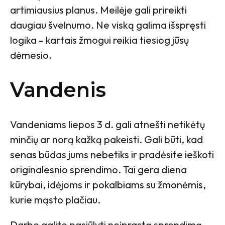
artimiausius planus. Meilėje gali prireikti
daugiau švelnumo. Ne viską galima išspręsti
logika – kartais žmogui reikia tiesiog jūsų
dėmesio.
Vandenis
Vandeniams liepos 3 d. gali atnešti netikėtų
minčių ar norą kažką pakeisti. Gali būti, kad
senas būdas jums nebetiks ir pradėsite ieškoti
originalesnio sprendimo. Tai gera diena
kūrybai, idėjoms ir pokalbiams su žmonėmis,
kurie mąsto plačiau.
Darbe galite pasiūlyti neįprastą sprendimą.