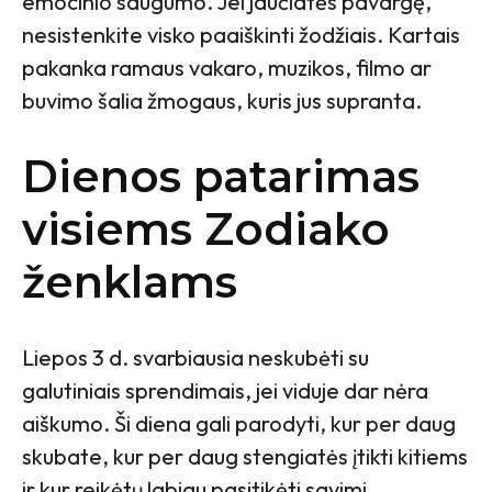
emocinio saugumo. Jei jaučiatės pavargę,
nesistenkite visko paaiškinti žodžiais. Kartais
pakanka ramaus vakaro, muzikos, filmo ar
buvimo šalia žmogaus, kuris jus supranta.
Dienos patarimas
visiems Zodiako
ženklams
Liepos 3 d. svarbiausia neskubėti su
galutiniais sprendimais, jei viduje dar nėra
aiškumo. Ši diena gali parodyti, kur per daug
skubate, kur per daug stengiatės įtikti kitiems
ir kur reikėtų labiau pasitikėti savimi.