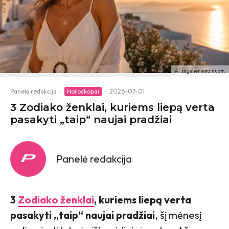
AI sugeneruota nuotr.
Panelė redakcija
·
Horoskopai
·
2026-07-01
3 Zodiako ženklai, kuriems liepą verta
pasakyti „taip“ naujai pradžiai
Panelė redakcija
3
Zodiako ženklai
, kuriems liepą verta
pasakyti „taip“ naujai pradžiai
, šį mėnesį