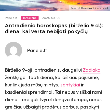
Sudarat Thaneerat / Shutterstock
Panele.lt
·
Horoskopai
·
2026-06-08
Antradienio horoskopas (birželio 9 d.):
diena, kai verta nebijoti pokyčių
Panele.lt
Birželio 9-oji, antradienis, daugeliui
Zodiako
ženklų gali tapti diena, kai aiškiau pajusime,
kur link juda mūsų mintys,
santykiai
ir
kasdieniai sprendimai. Tai nebus visiškai rami
diena – ore gali tvyroti lengva įtampa, noras
greičiau užbaigti pradėtus darbus, pasakyti