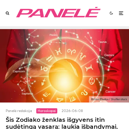
Billion Photos / Shutterstock
Panelė redakcija
·
Horoskopai
·
2026-06-08
Šis Zodiako ženklas išgyvens itin
sudėtingą vasarą: laukia išbandymai,