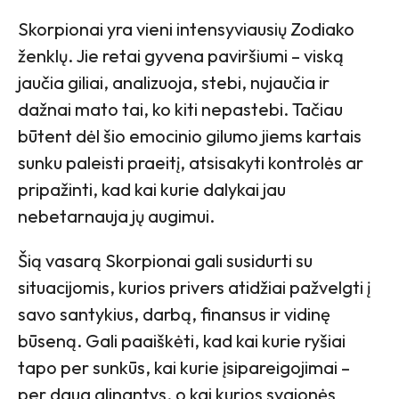
Skorpionai yra vieni intensyviausių Zodiako
ženklų. Jie retai gyvena paviršiumi – viską
jaučia giliai, analizuoja, stebi, nujaučia ir
dažnai mato tai, ko kiti nepastebi. Tačiau
būtent dėl šio emocinio gilumo jiems kartais
sunku paleisti praeitį, atsisakyti kontrolės ar
pripažinti, kad kai kurie dalykai jau
nebetarnauja jų augimui.
Šią vasarą Skorpionai gali susidurti su
situacijomis, kurios privers atidžiai pažvelgti į
savo santykius, darbą, finansus ir vidinę
būseną. Gali paaiškėti, kad kai kurie ryšiai
tapo per sunkūs, kai kurie įsipareigojimai –
per daug alinantys, o kai kurios svajonės