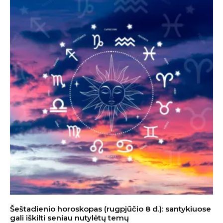
Šeštadienio horoskopas (rugpjūčio 8 d.): santykiuose
gali iškilti seniau nutylėtų temų