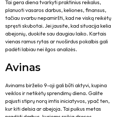
Tai gera diena tvarkyti praktinius reikalus,
planuoti vasaros darbus, keliones, finansus,
tačiau svarbu nepamiršti, kad ne viską reikėtų
spręsti skubotai. Jei jausite, kad situacija kelia
abejonių, duokite sau daugiau laiko. Kartais
vienas ramus rytas ar nuoširdus pokalbis gali
padėti labiau nei ilgos analizės.
Avinas
Avinams birželio 9-oji gali būti aktyvi, kupina
veiklos ir netikėtų sprendimų diena. Galite
pajusti stiprų norą imtis iniciatyvos, ypač ten,
kur kiti delsia ar abejoja. Tai puikus metas
pradėti darbus, kuriems reikia drąsos,