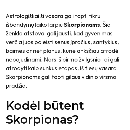
Astrologiškai ši vasara gali tapti tikru
išbandymų laikotarpiu
Skorpionams
. Šio
ženklo atstovai gali jausti, kad gyvenimas
verčia juos paleisti senus įpročius, santykius,
baimes ar net planus, kurie anksčiau atrodė
nepajudinami. Nors iš pirmo žvilgsnio tai gali
atrodyti kaip sunkus etapas, iš tiesų vasara
Skorpionams gali tapti gilaus vidinio virsmo
pradžia.
Kodėl būtent
Skorpionas?