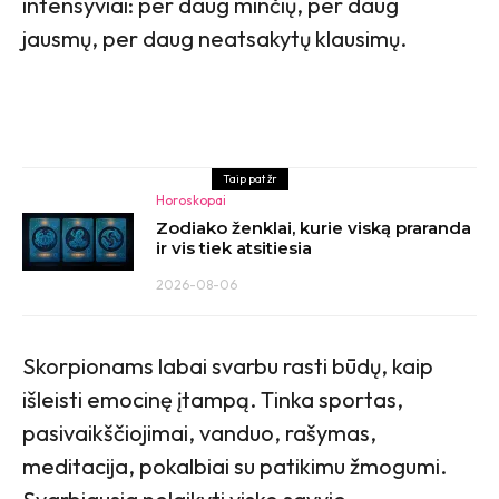
intensyviai: per daug minčių, per daug
jausmų, per daug neatsakytų klausimų.
Taip pat žr
Horoskopai
Zodiako ženklai, kurie viską praranda
ir vis tiek atsitiesia
2026-08-06
Skorpionams labai svarbu rasti būdų, kaip
išleisti emocinę įtampą. Tinka sportas,
pasivaikščiojimai, vanduo, rašymas,
meditacija, pokalbiai su patikimu žmogumi.