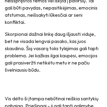
neišspręstos temos vėl iškyla į paviršių. Tai
gali būti pavydas, nepasitikėjimas, emocinis
atstumas, neišsakyti lūkesčiai ar seni
konfliktai.
Skorpionai dažnai linkę daug išjausti viduje,
bet ne visada lengvai pasako, kas juos
skaudina. Šią vasarą toks tylėjimas gali tapti
problema. Jei kažkas ilgai kaupėsi, emocijos
gali prasiveržti netikėtu metu ir ne pačiu
švelniausiu būdu.
Vis dėlto ši įtampa nebūtinai reiškia santykių
pabaigą. Priešingai – ji gali tapti galimybe