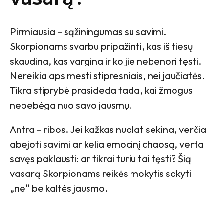
Pirmiausia – sąžiningumas su savimi.
Skorpionams svarbu pripažinti, kas iš tiesų
skaudina, kas vargina ir ko jie nebenori tęsti.
Nereikia apsimesti stipresniais, nei jaučiatės.
Tikra stiprybė prasideda tada, kai žmogus
nebebėga nuo savo jausmų.
Antra – ribos. Jei kažkas nuolat sekina, verčia
abejoti savimi ar kelia emocinį chaosą, verta
savęs paklausti: ar tikrai turiu tai tęsti? Šią
vasarą Skorpionams reikės mokytis sakyti
„ne“ be kaltės jausmo.