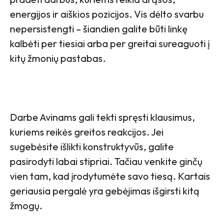
energijos ir aiškios pozicijos. Vis dėlto svarbu
nepersistengti – šiandien galite būti linkę
kalbėti per tiesiai arba per greitai sureaguoti į
kitų žmonių pastabas.
Darbe Avinams gali tekti spręsti klausimus,
kuriems reikės greitos reakcijos. Jei
sugebėsite išlikti konstruktyvūs, galite
pasirodyti labai stipriai. Tačiau venkite ginčų
vien tam, kad įrodytumėte savo tiesą. Kartais
geriausia pergalė yra gebėjimas išgirsti kitą
žmogų.