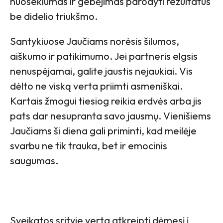
nuoseklumas ir gebėjimas parodyti rezultatus
be didelio triukšmo.
Santykiuose Jaučiams norėsis šilumos,
aiškumo ir patikimumo. Jei partneris elgsis
nenuspėjamai, galite jaustis nejaukiai. Vis
dėlto ne viską verta priimti asmeniškai.
Kartais žmogui tiesiog reikia erdvės arba jis
pats dar nesupranta savo jausmų. Vienišiems
Jaučiams ši diena gali priminti, kad meilėje
svarbu ne tik trauka, bet ir emocinis
saugumas.
Sveikatos srityje verta atkreipti dėmesį į