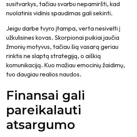
susitvarkys, tačiau svarbu nepamiršti, kad
nuolatinis vidinis spaudimas gali sekinti.
Jeigu darbe tvyro įtampa, verta nesivelti į
užkulisines kovas. Skorpionai puikiai jaučia
žmonių motyvus, tačiau šią vasarą geriau
rinktis ne slaptą strategiją, o aiškią
komunikaciją. Kuo mažiau emocinių žaidimų,
tuo daugiau realios naudos.
Finansai gali
pareikalauti
atsargumo