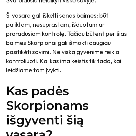
Svarbiausia nelaikyti visko savyje.
Ši vasara gali iškelti senas baimes: būti
paliktam, nesuprastam, išduotam ar
praradusiam kontrolę. Tačiau būtent per šias
baimes Skorpionai gali išmokti daugiau
pasitikėti savimi. Ne viską gyvenime reikia
kontroliuoti. Kai kas ima keistis tik tada, kai
leidžiame tam įvykti.
Kas padės
Skorpionams
išgyventi šią
vasarą?