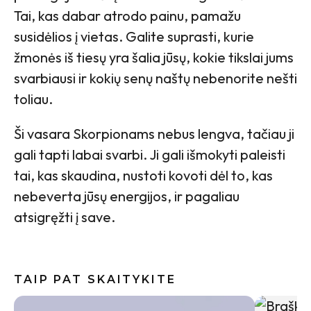
Tai, kas dabar atrodo painu, pamažu
susidėlios į vietas. Galite suprasti, kurie
žmonės iš tiesų yra šalia jūsų, kokie tikslai jums
svarbiausi ir kokių senų naštų nebenorite nešti
toliau.
Ši vasara Skorpionams nebus lengva, tačiau ji
gali tapti labai svarbi. Ji gali išmokyti paleisti
tai, kas skaudina, nustoti kovoti dėl to, kas
nebeverta jūsų energijos, ir pagaliau
atsigręžti į save.
TAIP PAT SKAITYKITE
Baklažan