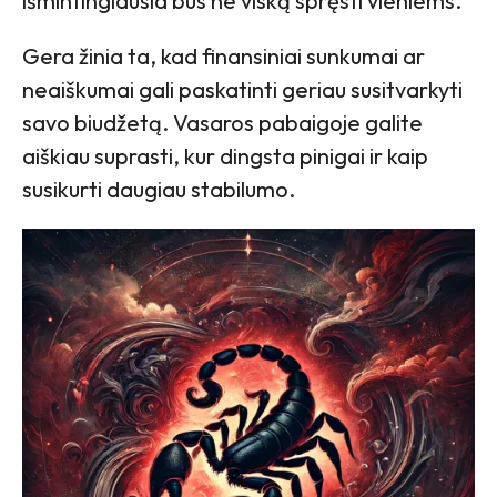
išmintingiausia bus ne viską spręsti vieniems.
Gera žinia ta, kad finansiniai sunkumai ar
neaiškumai gali paskatinti geriau susitvarkyti
savo biudžetą. Vasaros pabaigoje galite
aiškiau suprasti, kur dingsta pinigai ir kaip
susikurti daugiau stabilumo.