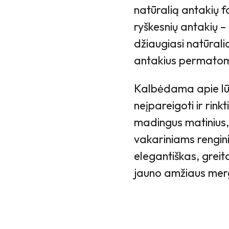
natūralią antakių f
ryškesnių antakių –
džiaugiasi natūrali
antakius permatom
Kalbėdama apie lūp
neįpareigoti ir rink
madingus matinius,
vakariniams rengini
elegantiškas, greit
jauno amžiaus merg