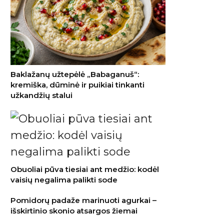
Baklažanų užtepėlė „Babaganuš“:
kremiška, dūminė ir puikiai tinkanti
užkandžių stalui
Obuoliai pūva tiesiai ant medžio: kodėl
vaisių negalima palikti sode
Pomidorų padaže marinuoti agurkai –
išskirtinio skonio atsargos žiemai