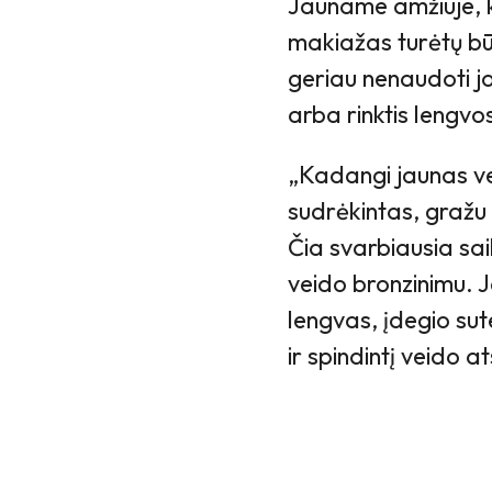
Jauname amžiuje, k
makiažas turėtų būt
geriau nenaudoti j
arba rinktis lengvo
„Kadangi jaunas vei
sudrėkintas, gražu b
Čia svarbiausia sai
veido bronzinimu. J
lengvas, įdegio sut
ir spindintį veido a