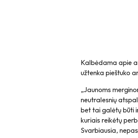
Kalbėdama apie aki
užtenka pieštuko ar
„Jaunoms merginom
neutralesnių atspal
bet tai galėtų būti 
kuriais reikėtų per
Svarbiausia, nepasi