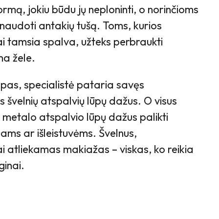
ormą, jokiu būdu jų neploninti, o norinčioms
 naudoti antakių tušą. Toms, kurios
ai tamsia spalva, užteks perbraukti
a žele.
as, specialistė pataria savęs
tis švelnių atspalvių lūpų dažus. O visus
 metalo atspalvio lūpų dažus palikti
ams ar išleistuvėms. Švelnus,
ai atliekamas makiažas – viskas, ko reikia
inai.