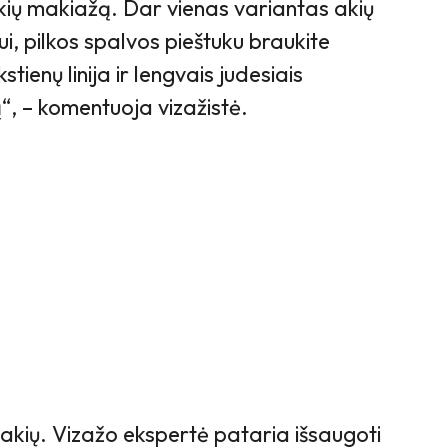
akių makiažą. Dar vienas variantas akių
i, pilkos spalvos pieštuku braukite
tienų linija ir lengvais judesiais
ą“, – komentuoja vizažistė.
akių. Vizažo ekspertė pataria išsaugoti