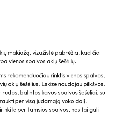
ų makiažą, vizažistė pabrėžia, kad čia
ba vienos spalvos akių šešėlių.
s rekomenduočiau rinktis vienos spalvos,
vių akių šešėlius. Eskize naudojau pilkšvos,
ir rudos, balintos kavos spalvos šešėliai, su
braukti per visą judamąją voko dalį.
rinkite per tamsios spalvos, nes tai gali