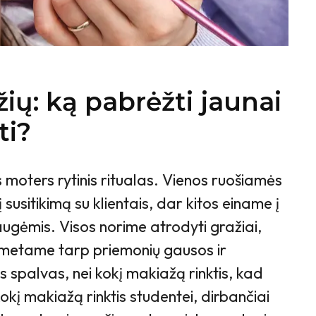
ų: ką pabrėžti jaunai
ti?
moters rytinis ritualas. Vienos ruošiamės
 į susitikimą su klientais, dar kitos einame į
gėmis. Visos norime atrodyti gražiai,
imetame tarp priemonių gausos ir
s spalvas, nei kokį makiažą rinktis, kad
kį makiažą rinktis studentei, dirbančiai