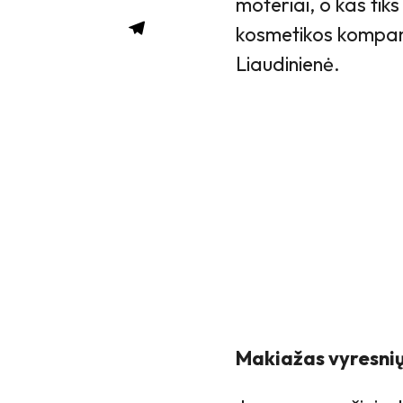
moteriai, o kas ti
kosmetikos kompani
Liaudinienė.
Makiažas vyresnių