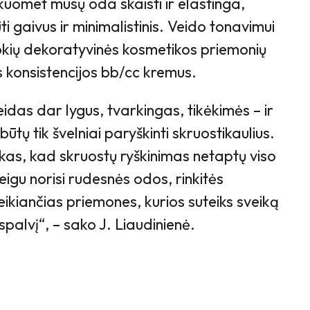
uomet mūsų oda skaisti ir elastinga,
i gaivus ir minimalistinis. Veido tonavimui
okių dekoratyvinės kosmetikos priemonių
s konsistencijos bb/cc kremus.
das dar lygus, tvarkingas, tikėkimės – ir
ūtų tik švelniai paryškinti skruostikaulius.
kas, kad skruostų ryškinimas netaptų viso
eigu norisi rudesnės odos, rinkitės
eikiančias priemones, kurios suteiks sveiką
tspalvį“, – sako J. Liaudinienė.