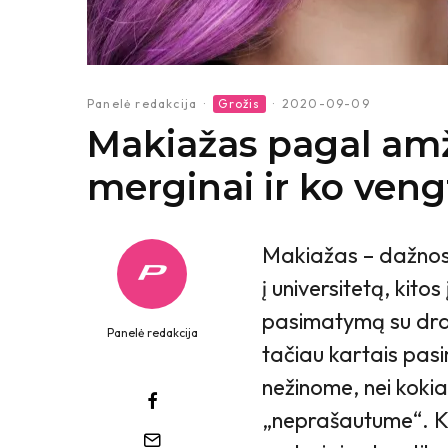
Panelė redakcija
·
Grožis
·
2020-09-09
Makiažas pagal amži
merginai ir ko veng
Makiažas – dažnos 
į universitetą, kitos
pasimatymą su drau
Panelė redakcija
tačiau kartais pas
nežinome, nei kokia
„neprašautume“. Ko