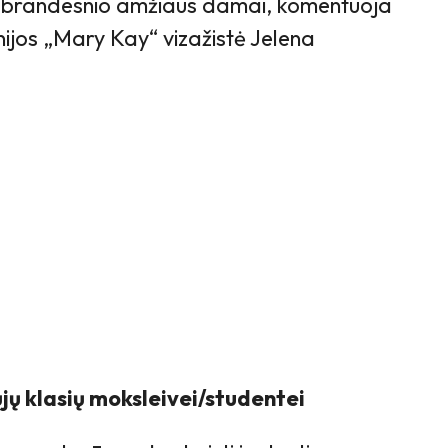
ks brandesnio amžiaus damai, komentuoja
jos „Mary Kay“ vizažistė Jelena
jų klasių moksleivei/studentei