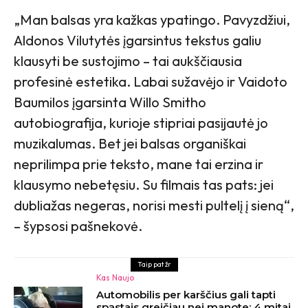
„Man balsas yra kažkas ypatingo. Pavyzdžiui,
Aldonos Vilutytės įgarsintus tekstus galiu
klausyti be sustojimo – tai aukščiausia
profesinė estetika. Labai sužavėjo ir Vaidoto
Baumilos įgarsinta Willo Smitho
autobiografija, kurioje stipriai pasijautė jo
muzikalumas. Bet jei balsas organiškai
neprilimpa prie teksto, mane tai erzina ir
klausymo nebetęsiu. Su filmais tas pats: jei
dubliažas negeras, norisi mesti pultelį į sieną“,
– šypsosi pašnekovė.
Taip pat žr
Kas Naujo
Automobilis per karščius gali tapti
spąstais greičiau nei manote: 4 mitai,