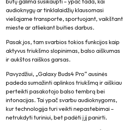
būtų galima susikaupti – ypač tada, kai
audioknygų ar tinklalaidžių klausomasi
viešajame transporte, sportuojant, vaikštant
mieste ar atliekant buities darbus.
Pasak jos, tam svarbios tokios funkcijos kaip
aktyvus triukšmo slopinimas, balso aiškumas
ir aukštos raiškos garsas.
Pavyzdžiui, „Galaxy Buds4 Pro“ ausinės
padeda sumažinti aplinkos triukšmą ir aiškiau
perteikti pasakotojo balso tembrą bei
intonacijas. Tai ypač svarbu audioknygoms,
kur technologija turi veikti nepastebimai –
netrukdyti turiniui, bet padėti į jį panirti.