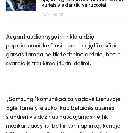
kuriais vis dar tiki vairuotojai
2026-08-03
Augant audioknygų ir tinklalaidžių
populiarumui, keičiasi ir vartotojų lūkesčiai –
garsas tampa ne tik technine detale, bet ir
svarbia įsitraukimo į turinį dalimi.
„Samsung“ komunikacijos vadovė Lietuvoje
Eglė Tamelytė sako, kad belaidės ausinės
šiandien vis dažniau naudojamos ne tik
muzikai klausytis, bet ir kurti aplinką, kurioje