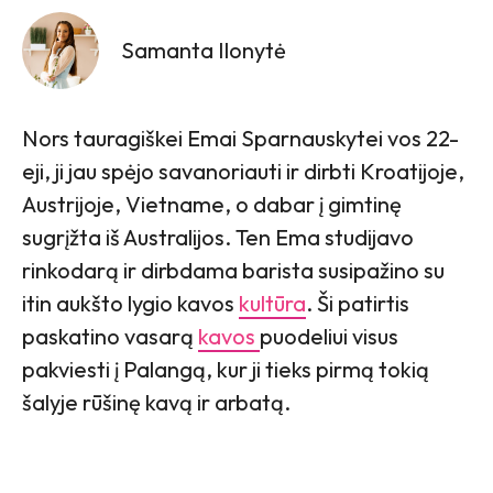
Samanta Ilonytė
Nors tauragiškei Emai Sparnauskytei vos 22-
eji, ji jau spėjo savanoriauti ir dirbti Kroatijoje,
Austrijoje, Vietname, o dabar į gimtinę
sugrįžta iš Australijos. Ten Ema studijavo
rinkodarą ir dirbdama barista susipažino su
itin aukšto lygio kavos
kultūra
. Ši patirtis
paskatino vasarą
kavos
puodeliui visus
pakviesti į Palangą, kur ji tieks pirmą tokią
šalyje rūšinę kavą ir arbatą.