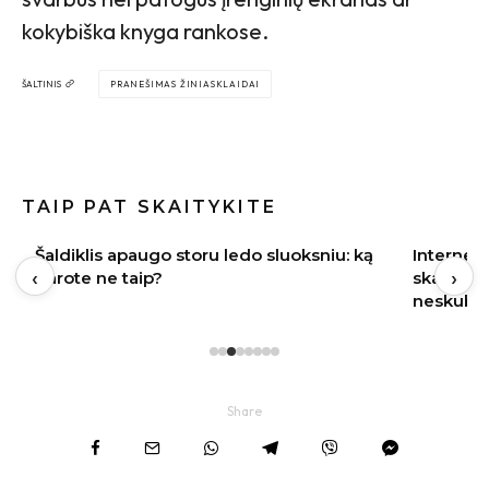
kokybiška knyga rankose.
ŠALTINIS
PRANEŠIMAS ŽINIASKLAIDAI
TAIP PAT SKAITYKITE
Šaldiklis apaugo storu ledo sluoksniu: ką
Internete
‹
›
darote ne taip?
skalbimo
neskubėt
Share