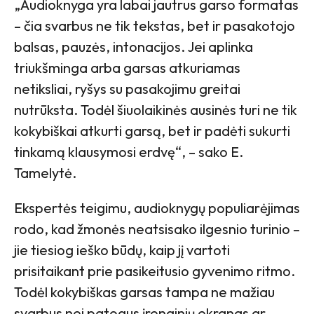
„Audioknyga yra labai jautrus garso formatas
– čia svarbus ne tik tekstas, bet ir pasakotojo
balsas, pauzės, intonacijos. Jei aplinka
triukšminga arba garsas atkuriamas
netiksliai, ryšys su pasakojimu greitai
nutrūksta. Todėl šiuolaikinės ausinės turi ne tik
kokybiškai atkurti garsą, bet ir padėti sukurti
tinkamą klausymosi erdvę“, – sako E.
Tamelytė.
Ekspertės teigimu, audioknygų populiarėjimas
rodo, kad žmonės neatsisako ilgesnio turinio –
jie tiesiog ieško būdų, kaip jį vartoti
prisitaikant prie pasikeitusio gyvenimo ritmo.
Todėl kokybiškas garsas tampa ne mažiau
svarbus nei patogus įrenginių ekranas ar