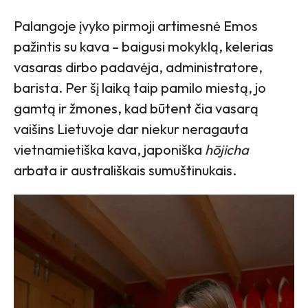
Palangoje įvyko pirmoji artimesnė Emos
pažintis su kava – baigusi mokyklą, kelerias
vasaras dirbo padavėja, administratore,
barista. Per šį laiką taip pamilo miestą, jo
gamtą ir žmones, kad būtent čia vasarą
vaišins Lietuvoje dar niekur neragauta
vietnamietiška kava, japoniška
hōjicha
arbata ir australiškais sumuštinukais.