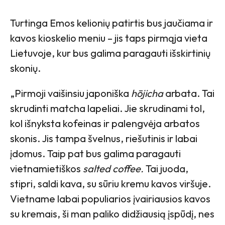
Turtinga Emos kelionių patirtis bus jaučiama ir
kavos kioskelio meniu – jis taps pirmąja vieta
Lietuvoje, kur bus galima paragauti išskirtinių
skonių.
„Pirmoji vaišinsiu japoniška
hōjicha
arbata. Tai
skrudinti matcha lapeliai. Jie skrudinami tol,
kol išnyksta kofeinas ir palengvėja arbatos
skonis. Jis tampa švelnus, riešutinis ir labai
įdomus. Taip pat bus galima paragauti
vietnamietiškos
salted coffee.
Tai juoda,
stipri, saldi kava, su sūriu kremu kavos viršuje.
Vietname labai populiarios įvairiausios kavos
su kremais, ši man paliko didžiausią įspūdį, nes