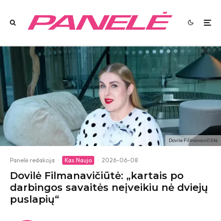
Dovilė Filmanavičiūtė
Panelė redakcija
·
Kas Naujo
·
2026-06-08
Dovilė Filmanavičiūtė: „kartais po
darbingos savaitės neįveikiu nė dviejų
puslapių“