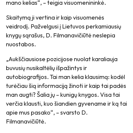
mano kelias“, – teigia visuomenininkė.
Skaitymą ji vertina ir kaip visuomenės
veidrodį. Pažvelgusi į Lietuvos perkamiausių
knygų sąrašus, D. Filmanavičiūtė neslepia
nuostabos.
„Aukščiausiose pozicijose nuolat karaliauja
buvusių nusikaltėlių išpažintys ir
autobiografijos. Tai man kelia klausimą: kodėl
turėčiau šią informaciją žinoti ir kaip tai padės
man augti? Šalia jų – kunigų knygos. Visa tai
verčia klausti, kuo šiandien gyvename ir ką tai
apie mus pasako“, – svarsto D.
Filmanavičiūtė.