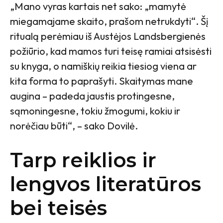
„Mano vyras kartais net sako: „mamytė
miegamajame skaito, prašom netrukdyti“. Šį
ritualą perėmiau iš Austėjos Landsbergienės
požiūrio, kad mamos turi teisę ramiai atsisėsti
su knyga, o namiškių reikia tiesiog viena ar
kita forma to paprašyti. Skaitymas mane
augina – padeda jaustis protingesne,
sąmoningesne, tokiu žmogumi, kokiu ir
norėčiau būti“, – sako Dovilė.
Tarp reiklios
ir
lengvos
literatūros
bei
teisės