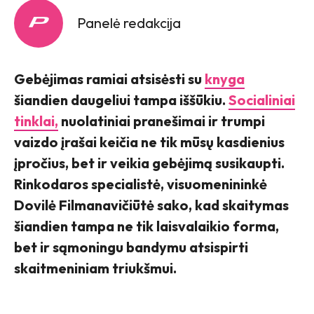
Panelė redakcija
Gebėjimas ramiai atsisėsti su
knyga
šiandien daugeliui tampa iššūkiu.
Socialiniai
tinklai,
nuolatiniai pranešimai ir trumpi
vaizdo įrašai keičia ne tik mūsų kasdienius
įpročius, bet ir veikia gebėjimą susikaupti.
Rinkodaros specialistė, visuomenininkė
Dovilė Filmanavičiūtė sako, kad skaitymas
šiandien tampa ne tik laisvalaikio forma,
bet ir sąmoningu bandymu atsispirti
skaitmeniniam triukšmui.