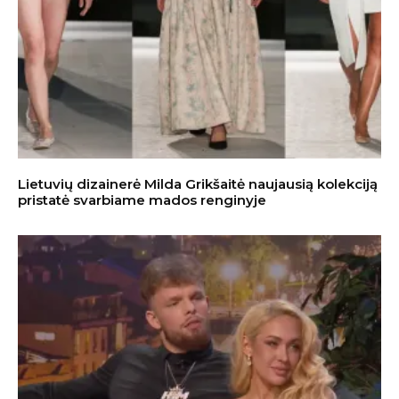
Lietuvių dizainerė Milda Grikšaitė naujausią kolekciją
pristatė svarbiame mados renginyje