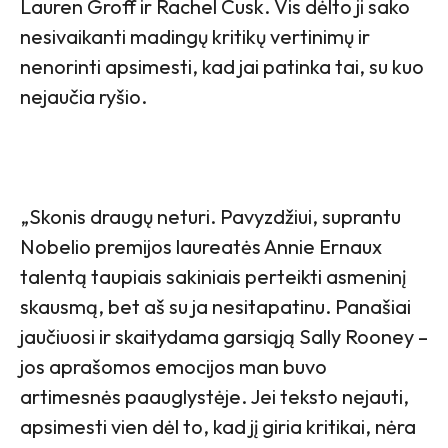
Lauren Groff ir Rachel Cusk. Vis dėlto ji sako
nesivaikanti madingų kritikų vertinimų ir
nenorinti apsimesti, kad jai patinka tai, su kuo
nejaučia ryšio.
„Skonis draugų neturi. Pavyzdžiui, suprantu
Nobelio premijos laureatės Annie Ernaux
talentą taupiais sakiniais perteikti asmeninį
skausmą, bet aš su ja nesitapatinu. Panašiai
jaučiuosi ir skaitydama garsiąją Sally Rooney –
jos aprašomos emocijos man buvo
artimesnės paauglystėje. Jei teksto nejauti,
apsimesti vien dėl to, kad jį giria kritikai, nėra