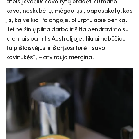
ateis į svečius savo rytą pradėti su mano
kava, neskubėtų, mėgautųsi, papasakotų, kas
jis, ką veikia Palangoje, pliurptų apie bet ką.
Jei ne žinių pilna darbo ir šilta bendravimo su
klientais patirtis Australijoje, tikrai nebūčiau
taip išlaisvėjusi ir išdrįsusi turėti savo
kavinukės“, – atvirauja mergina.