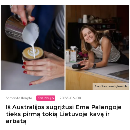
Ema Sparnauskytė nuotr.
Samanta Ilonytė
·
Kas Naujo
·
2026-06-08
Iš Australijos sugrįžusi Ema Palangoje
tieks pirmą tokią Lietuvoje kavą ir
arbatą