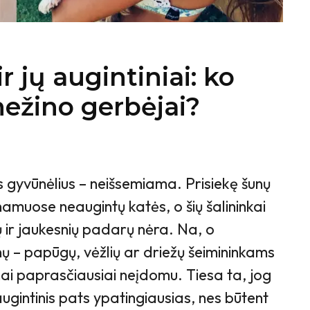
r jų augintiniai: ko
nežino gerbėjai?
 gyvūnėlius – neišsemiama. Prisiekę šunų
namuose neaugintų katės, o šių šalininkai
ių ir jaukesnių padarų nėra. Na, o
ų – papūgų, vėžlių ar driežų šeimininkams
nai paprasčiausiai neįdomu. Tiesa ta, jog
gintinis pats ypatingiausias, nes būtent