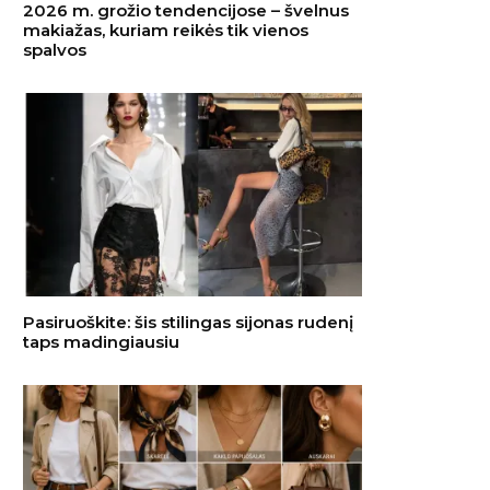
2026 m. grožio tendencijose – švelnus
makiažas, kuriam reikės tik vienos
spalvos
Pasiruoškite: šis stilingas sijonas rudenį
taps madingiausiu