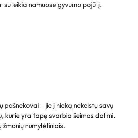
 ir suteikia namuose gyvumo pojūtį.
ų pašnekovai – jie į nieką nekeistų savų
, kurie yra tapę svarbia šeimos dalimi.
ų žmonių numylėtiniais.