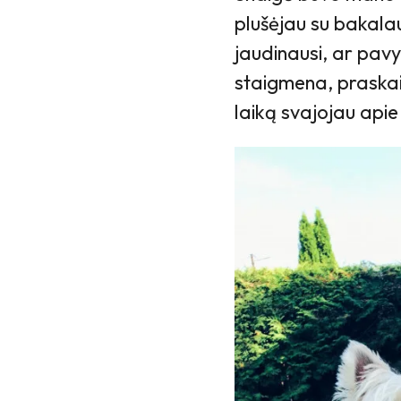
plušėjau su bakala
jaudinausi, ar pavy
staigmena, praskaid
laiką svajojau apie