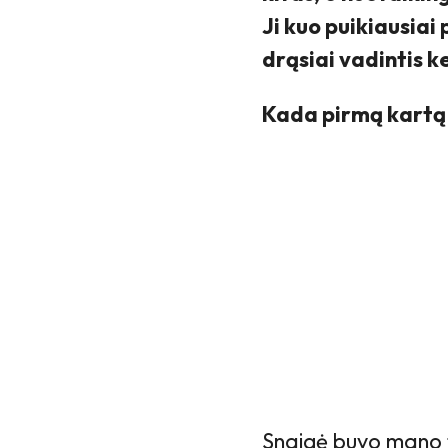
Ji kuo puikiausiai 
drąsiai vadintis k
Kada pirmą kartą 
Snaigė buvo mano 