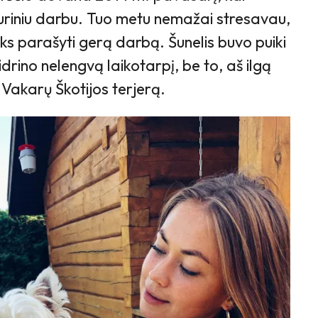
uriniu darbu. Tuo metu nemažai stresavau,
ks parašyti gerą darbą. Šunelis buvo puiki
rino nelengvą laikotarpį, be to, aš ilgą
 Vakarų Škotijos terjerą.