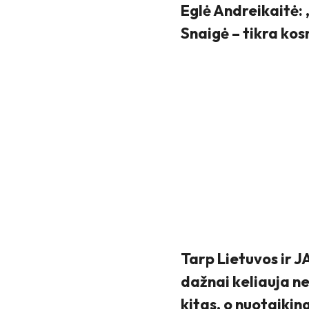
Eglė Andreikaitė: 
Snaigė – tikra ko
Tarp Lietuvos ir J
dažnai keliauja ne
kitas, o nuotaikin