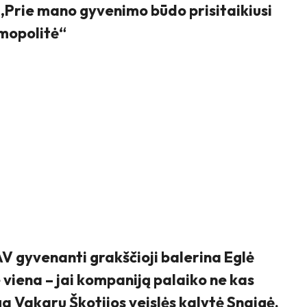
,,Prie mano gyvenimo būdo prisitaikiusi
smopolitė“
AV gyvenanti grakščioji balerina Eglė
 viena – jai kompaniją palaiko ne kas
ga Vakarų Škotijos veislės kalytė Snaigė.