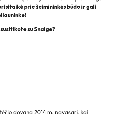
prisitaikė prie šeimininkės būdo ir gali
eliauninke!
susitikote su Snaige?
tėčio dovana 2014 m. pavasarį, kai