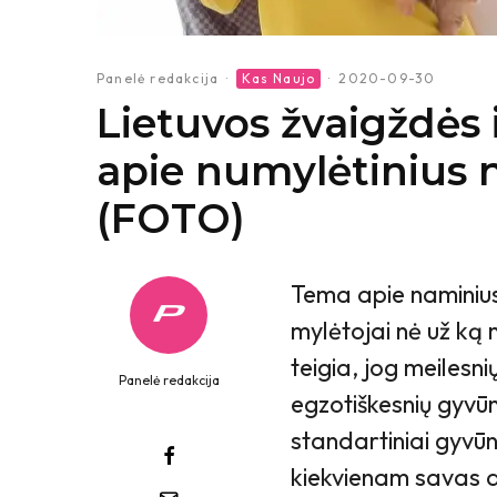
Panelė redakcija
·
Kas Naujo
·
2020-09-30
Lietuvos žvaigždės i
apie numylėtinius 
(FOTO)
Tema apie naminius
mylėtojai nė už ką 
teigia, jog meilesn
Panelė redakcija
egzotiškesnių gyvūn
standartiniai gyvū
kiekvienam savas au