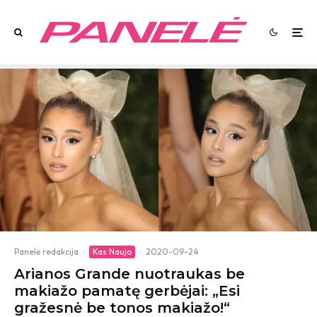
Panelė redakcija
·
Kas Naujo
·
2020-09-24
Arianos Grande nuotraukas be
makiažo pamatę gerbėjai: „Esi
gražesnė be tonos makiažo!“