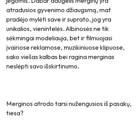
jėgomis. Dabar daugelis merginų yra
atradusios gyvenimo džiaugsmą, mat
pradėjo mylėti save ir suprato, jog yra
unikalios, vienintelės. Albinosės ne tik
sėkmingai modeliauja, bet ir filmuojasi
įvairiose reklamose, muzikiniuose klipuose,
sako viešas kalbas bei ragina merginas
neslėpti savo išskirtinumo.
Merginos atrodo tarsi nužengusios iš pasakų,
tiesa?