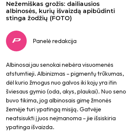
Nežemiškas grožis: dailiausios
albinosės, kurių išvaizdą apibūdinti
stinga žodžių (FOTO)
Panelė redakcija
Albinosai jau senokai nebėra visuomenės
atstumtieji. Albinizmas – pigmentų trūkumas,
dėl kurio žmogus nuo galvos iki kojų yra itin
šviesaus gymio (oda, akys, plaukai). Nuo seno
buvo tikima, jog albinosais gimę žmonės
žemėje turi ypatingą misiją. Gatvėje
neatsisukti į juos neįmanoma – jie išsiskiria
ypatinga išvaizda.