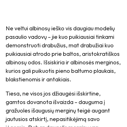
Ne veltui albinosų ieško vis daugiau modelių
pasaulio vadovų – jie kuo puikiausiai tinkami
demonstruoti drabužius, mat drabužiai kuo
puikiausiai atrodo prie baltos, aristokratiškos
albinosų odos. Išsiskiria ir albinosės merginos,
kurios gali puikuotis pieno baltumo plaukais,
blakstienomis ir antakiais.
Tiesa, ne visos jos džiaugėsi išskirtine,
gamtos dovanota išvaizda – dauguma į
gražuoles išaugusių merginų teigė augant
jautusios atskirtį, nepasitikėjimą savo