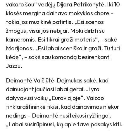
vakaro šou“ vedėjų Dijora Petrikonytė. Iki 10
klasės mergina dainavo mokyklos chore –
tokia jos muzikinė patirtis. „Esi scenos
žmogus, visai jos nebijai. Moki dirbti su
kameromis. Esi tikrai graži moteris“, – sakė
Marijonas. „Esi labai sceniška ir graži. Tu turi
kėdę“, – sakė sau komandą besirenkanti
Jazzu.
Deimantė Vaičiūtė-Dejmukas sakė, kad
dainuojant jaučiasi labai gerai. Ji yra
dalyvavusi vaikų „Eurovizijoje“. Vaizdo
tinklaraštininkė tikisi, kad dainavimas niekur
nedings – Deimantė nusiteikusi ryžtingai.
„Labai susirūpinusi, ką apie tave pasakys kiti.