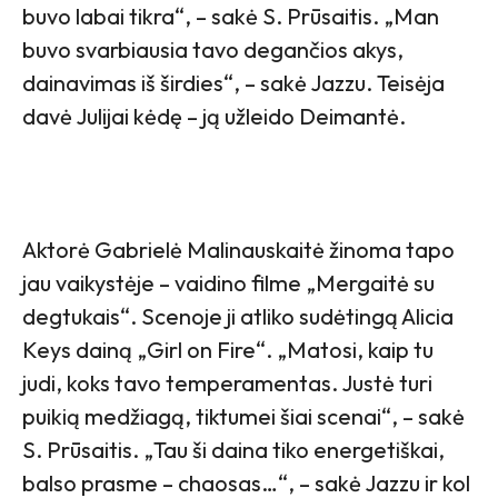
buvo labai tikra“, – sakė S. Prūsaitis. „Man
buvo svarbiausia tavo degančios akys,
dainavimas iš širdies“, – sakė Jazzu. Teisėja
davė Julijai kėdę – ją užleido Deimantė.
Aktorė Gabrielė Malinauskaitė žinoma tapo
jau vaikystėje – vaidino filme „Mergaitė su
degtukais“. Scenoje ji atliko sudėtingą Alicia
Keys dainą „Girl on Fire“. „Matosi, kaip tu
judi, koks tavo temperamentas. Justė turi
puikią medžiagą, tiktumei šiai scenai“, – sakė
S. Prūsaitis. „Tau ši daina tiko energetiškai,
balso prasme – chaosas…“, – sakė Jazzu ir kol