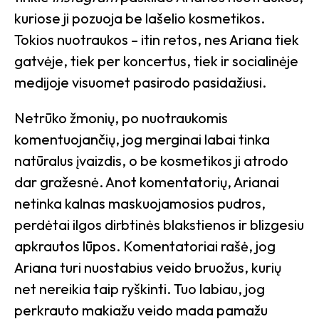
kuriose ji pozuoja be lašelio kosmetikos.
Tokios nuotraukos – itin retos, nes Ariana tiek
gatvėje, tiek per koncertus, tiek ir socialinėje
medijoje visuomet pasirodo pasidažiusi.
Netrūko žmonių, po nuotraukomis
komentuojančių, jog merginai labai tinka
natūralus įvaizdis, o be kosmetikos ji atrodo
dar gražesnė. Anot komentatorių, Arianai
netinka kalnas maskuojamosios pudros,
perdėtai ilgos dirbtinės blakstienos ir blizgesiu
apkrautos lūpos. Komentatoriai rašė, jog
Ariana turi nuostabius veido bruožus, kurių
net nereikia taip ryškinti. Tuo labiau, jog
perkrauto makiažu veido mada pamažu