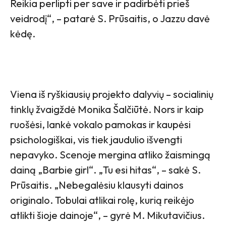
Reikia perlipti per save ir padirbėti prieš
veidrodį“, – patarė S. Prūsaitis, o Jazzu davė
kėdę.
Viena iš ryškiausių projekto dalyvių – socialinių
tinklų žvaigždė Monika Šalčiūtė. Nors ir kaip
ruošėsi, lankė vokalo pamokas ir kaupėsi
psichologiškai, vis tiek jaudulio išvengti
nepavyko. Scenoje mergina atliko žaismingą
dainą „Barbie girl“. „Tu esi hitas“, – sakė S.
Prūsaitis. „Nebegalėsiu klausyti dainos
originalo. Tobulai atlikai rolę, kurią reikėjo
atlikti šioje dainoje“, – gyrė M. Mikutavičius.