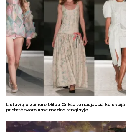
Lietuvių dizainerė Milda Grikšaitė naujausią kolekciją
pristatė svarbiame mados renginyje