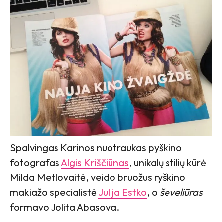
Spalvingas Karinos nuotraukas pyškino
fotografas
Algis Kriščiūnas
, unikalų stilių kūrė
Milda Metlovaitė, veido bruožus ryškino
makiažo specialistė
Julija Estko
, o
ševeliūras
formavo Jolita Abasova.