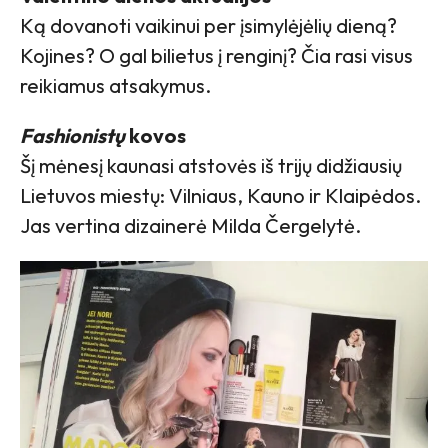
Ką dovanoti vaikinui per įsimylėjėlių dieną?
Kojines? O gal bilietus į renginį? Čia rasi visus
reikiamus atsakymus.
Fashionistų
kovos
Šį mėnesį kaunasi atstovės iš trijų didžiausių
Lietuvos miestų: Vilniaus, Kauno ir Klaipėdos.
Jas vertina dizainerė Milda Čergelytė.