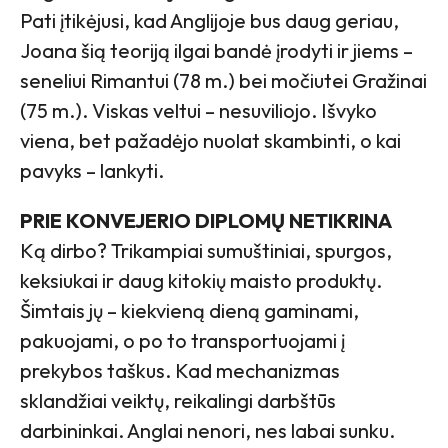
Pati įtikėjusi, kad Anglijoje bus daug geriau,
Joana šią teoriją ilgai bandė įrodyti ir jiems –
seneliui Rimantui (78 m.) bei močiutei Gražinai
(75 m.). Viskas veltui – nesuviliojo. Išvyko
viena, bet pažadėjo nuolat skambinti, o kai
pavyks – lankyti.
PRIE KONVEJERIO DIPLOMŲ NETIKRINA
Ką dirbo? Trikampiai sumuštiniai, spurgos,
keksiukai ir daug kitokių maisto produktų.
Šimtais jų – kiekvieną dieną gaminami,
pakuojami, o po to transportuojami į
prekybos taškus. Kad mechanizmas
sklandžiai veiktų, reikalingi darbštūs
darbininkai. Anglai nenori, nes labai sunku.