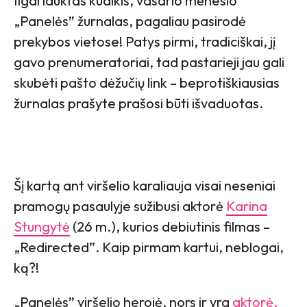
Ilgai lauktas kūdikis, vasario mėnesio
„Panelės” žurnalas, pagaliau pasirodė
prekybos vietose! Patys pirmi, tradiciškai, jį
gavo prenumeratoriai, tad pastarieji jau gali
skubėti pašto dėžučių link – beprotiškiausias
žurnalas prašyte prašosi būti išvaduotas.
Šį kartą ant viršelio karaliauja visai neseniai
pramogų pasaulyje sužibusi aktorė
Karina
Stungytė
(26 m.), kurios debiutinis filmas –
„Redirected”. Kaip pirmam kartui, neblogai,
ką?!
„Panelės” viršelio herojė, nors ir yra
aktorė,