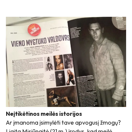
Neįtikėtinos meilės istorijos
Ar įmanoma įsimylėti tave apvogusį žmogų?
Ligita Misiūnaitė (21 m.) įrodys, kad meilė