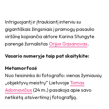
Intriguojantį ir įtraukiantį interviu su
gigantiškais žingsniais į pramogų pasaulio
viršūnę kopiančia aktore Karina Stungyte
parengė žurnalistas
Orijus Gasanovas
.
Vasario numeryje taip pat skaitykite:
Metamorfozė
Nuo teisininko iki fotografo: vienas žymiausių
„objektyvų meistrų” Lietuvoje
Tomas
Adomavičius
(24 m.) pasakoja apie savo
netikėtą
atsivertimą
į fotografiją.