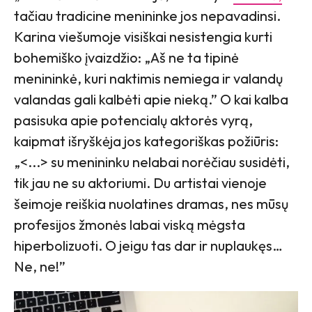
tačiau tradicine menininke jos nepavadinsi.
Karina viešumoje visiškai nesistengia kurti
bohemiško įvaizdžio: „Aš ne ta tipinė
menininkė, kuri naktimis nemiega ir valandų
valandas gali kalbėti apie nieką.” O kai kalba
pasisuka apie potencialų aktorės vyrą,
kaipmat išryškėja jos kategoriškas požiūris:
„<...> su menininku nelabai norėčiau susidėti,
tik jau ne su aktoriumi. Du artistai vienoje
šeimoje reiškia nuolatines dramas, nes mūsų
profesijos žmonės labai viską mėgsta
hiperbolizuoti. O jeigu tas dar ir nuplaukęs…
Ne, ne!”