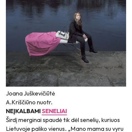
Joana Juškevičiūtė
A.Kriščiūno nuotr.
NEĮKALBAMI
SENELIAI
Širdį merginai spaudė tik dėl senelių, kuriuos
Lietuvoje paliko vienus. „Mano mama su vyru