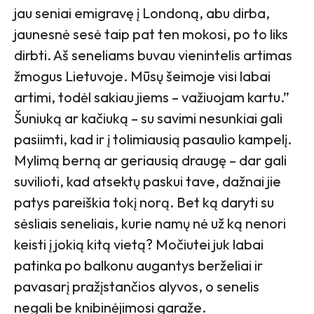
jau seniai emigravę į Londoną, abu dirba,
jaunesnė sesė taip pat ten mokosi, po to liks
dirbti. Aš seneliams buvau vienintelis artimas
žmogus Lietuvoje. Mūsų šeimoje visi labai
artimi, todėl sakiau jiems – važiuojam kartu.”
Šuniuką ar kačiuką – su savimi nesunkiai gali
pasiimti, kad ir į tolimiausią pasaulio kampelį.
Mylimą berną ar geriausią draugę – dar gali
suvilioti, kad atsektų paskui tave, dažnai jie
patys pareiškia tokį norą. Bet ką daryti su
sėsliais seneliais, kurie namų nė už ką nenori
keisti į jokią kitą vietą? Močiutei juk labai
patinka po balkonu augantys berželiai ir
pavasarį pražįstančios alyvos, o senelis
negali be knibinėjimosi garaže.