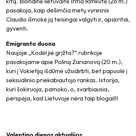
kitą. Blondinė lietuvaitė Irma Rimkutė (26 m.)
pasakoja, kaip dešimčia metų vyresnis
Claudio išmokė ją teisingai valgyti ir, apskritai,
gyventi.
Emigranto duona
Naujoje „Kodėl jie grįžta?” rubrikoje
pasakojame apie Poliną Zarianovą (20 m.),
kuri į Vokietiją išdūmė užsidirbti, bet papuolė į
seksualinio priekabiautojo rankas. Istorija,
kuri šokiruoja, pamoko, o, svarbiausia,
perspėja, kad Lietuvoje nėra taip blogai!!!
Valentino dienos aktualijos