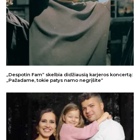
„Despotin Fam“ skelbia didžiausią karjeros koncertą:
„Pažadame, tokie patys namo negrįšite“