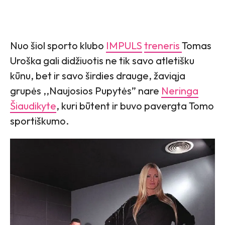
Nuo šiol sporto klubo
IMPULS
treneris
Tomas
Uroška gali didžiuotis ne tik savo atletišku
kūnu, bet ir savo širdies drauge, žaviąja
grupės ,,Naujosios Pupytės” nare
Neringa
Šiaudikyte
, kuri būtent ir buvo pavergta Tomo
sportiškumo.