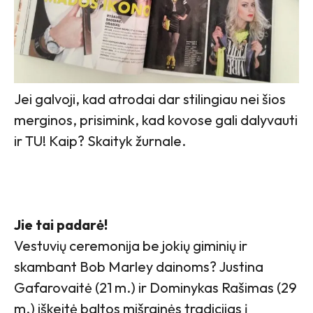
Jei galvoji, kad atrodai dar stilingiau nei šios
merginos, prisimink, kad kovose gali dalyvauti
ir TU! Kaip? Skaityk žurnale.
Jie tai padarė!
Vestuvių ceremonija be jokių giminių ir
skambant Bob Marley dainoms? Justina
Gafarovaitė (21 m.) ir Dominykas Rašimas (29
m.) iškeitė baltos mišrainės tradicijas į