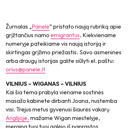
Žurnalas „
Panelė
” pristato naują rubriką apie
grįžtančius namo
emigrantus
. Kiekviename
numeryje pateikiame vis naują istoriją ir
skirtingas grįžimo priežastis. Savo asmenines
arba draugų istorijas galite siūlyti el. paštu:
orius@panele.lt
VILNIUS – WIGANAS – VILNIUS
Kai šia tema prabyla viename sostinės
masažo kabinete dirbanti Joana, nustemba
visi. Trejus metus gyvenusi šiaurės vakarų
Anglijoje,
mažame Wigan miestelyje,
mergina tuoj tuoj galėjo iš paprastos