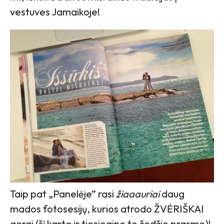
vestuves Jamaikoje!
Taip pat „Panelėje” rasi
žiaaauriai
daug
mados fotosesijų, kurios atrodo ŽVĖRIŠKAI
gerai (šį kartą ir tiesiogine to žodžio prasme)!