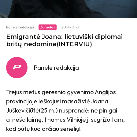
Panelė redakcija
·
Žurnalas
·
2014-01-31
Emigrantė Joana: lietuviški diplomai
britų nedomina(INTERVIU)
Panelė redakcija
Trejus metus geresnio gyvenimo Anglijos
provincijoje ieškojusi masažistė Joana
Juškevičiūtė(25 m.) nusprendė: ne pinigai
atneša laimę. Į namus Vilniuje ji sugrįžo tam,
kad būtų kuo arčiau senelių!