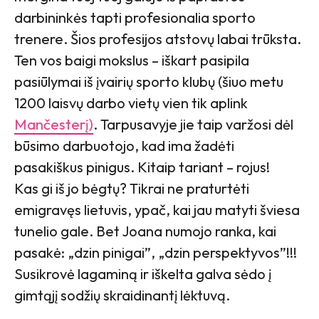
darbininkės tapti profesionalia sporto
trenere. Šios profesijos atstovų labai trūksta.
Ten vos baigi mokslus – iškart pasipila
pasiūlymai iš įvairių sporto klubų (šiuo metu
1200 laisvų darbo vietų vien tik aplink
Mančesterį)
. Tarpusavyje jie taip varžosi dėl
būsimo darbuotojo, kad ima žadėti
pasakiškus pinigus. Kitaip tariant – rojus!
Kas gi iš jo bėgtų? Tikrai ne praturtėti
emigravęs lietuvis, ypač, kai jau matyti šviesa
tunelio gale. Bet Joana numojo ranka, kai
pasakė: „dzin pinigai”, „dzin perspektyvos”!!!
Susikrovė lagaminą ir iškelta galva sėdo į
gimtąjį sodžių skraidinantį lėktuvą.