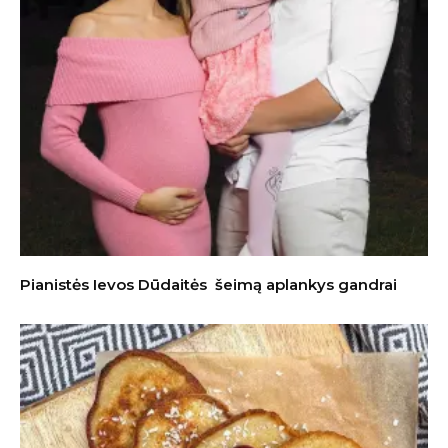
Pianistės Ievos Dūdaitės šeimą aplankys gandrai