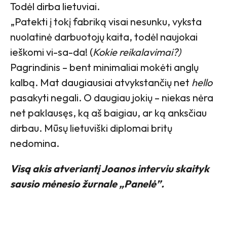
Todėl dirba lietuviai.
„Patekti į tokį fabriką visai nesunku, vyksta
nuolatinė darbuotojų kaita, todėl naujokai
ieškomi vi-sa-da! (
Kokie reikalavimai?)
Pagrindinis – bent minimaliai mokėti anglų
kalbą. Mat daugiausiai atvykstančių net
hello
pasakyti negali. O daugiau jokių – niekas nėra
net paklausęs, ką aš baigiau, ar ką anksčiau
dirbau. Mūsų lietuviški diplomai britų
nedomina.
Visą akis atveriantį Joanos interviu skaityk
sausio mėnesio žurnale „Panelė”.