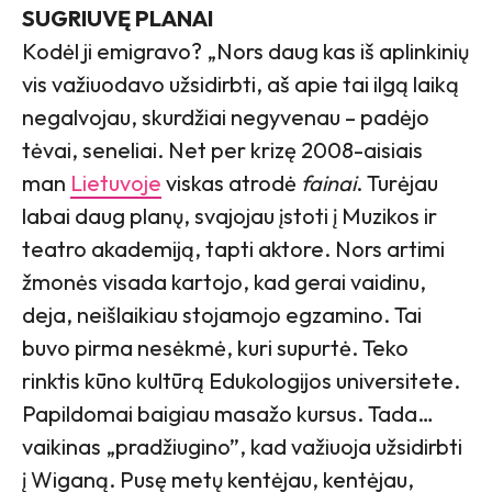
SUGRIUVĘ PLANAI
Kodėl ji emigravo? „Nors daug kas iš aplinkinių
vis važiuodavo užsidirbti, aš apie tai ilgą laiką
negalvojau, skurdžiai negyvenau – padėjo
tėvai, seneliai. Net per krizę 2008-aisiais
man
Lietuvoje
viskas atrodė
fainai
. Turėjau
labai daug planų, svajojau įstoti į Muzikos ir
teatro akademiją, tapti aktore. Nors artimi
žmonės visada kartojo, kad gerai vaidinu,
deja, neišlaikiau stojamojo egzamino. Tai
buvo pirma nesėkmė, kuri supurtė. Teko
rinktis kūno kultūrą Edukologijos universitete.
Papildomai baigiau masažo kursus. Tada…
vaikinas „pradžiugino”, kad važiuoja užsidirbti
į Wiganą. Pusę metų kentėjau, kentėjau,