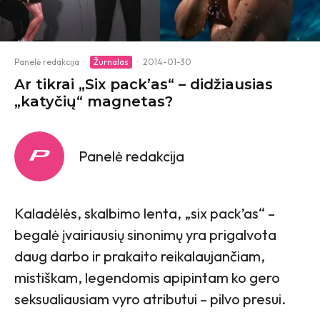
Panelė redakcija
·
Žurnalas
·
2014-01-30
Ar tikrai „Six pack’as“ – didžiausias
„katyčių“ magnetas?
Panelė redakcija
Kaladėlės, skalbimo lenta, „six pack’as“ –
begalė įvairiausių sinonimų yra prigalvota
daug darbo ir prakaito reikalaujančiam,
mistiškam, legendomis apipintam ko gero
seksualiausiam vyro atributui – pilvo presui.