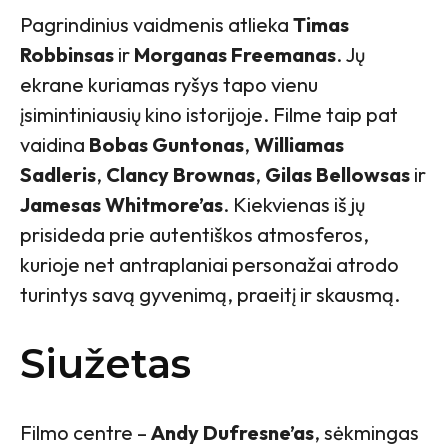
Pagrindinius vaidmenis atlieka
Timas
Robbinsas
ir
Morganas Freemanas
. Jų
ekrane kuriamas ryšys tapo vienu
įsimintiniausių kino istorijoje. Filme taip pat
vaidina
Bobas Guntonas
,
Williamas
Sadleris
,
Clancy Brownas
,
Gilas Bellowsas
ir
Jamesas Whitmore’as
. Kiekvienas iš jų
prisideda prie autentiškos atmosferos,
kurioje net antraplaniai personažai atrodo
turintys savą gyvenimą, praeitį ir skausmą.
Siužetas
Filmo centre –
Andy Dufresne’as
, sėkmingas