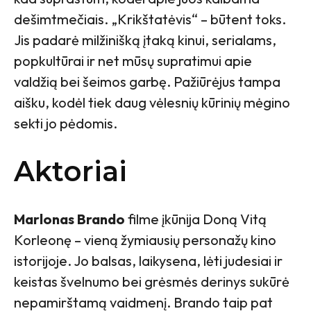
dešimtmečiais. „Krikštatėvis“ – būtent toks.
Jis padarė milžinišką įtaką kinui, serialams,
popkultūrai ir net mūsų supratimui apie
valdžią bei šeimos garbę. Pažiūrėjus tampa
aišku, kodėl tiek daug vėlesnių kūrinių mėgino
sekti jo pėdomis.
Aktoriai
Marlonas Brando
filme įkūnija Doną Vitą
Korleonę – vieną žymiausių personažų kino
istorijoje. Jo balsas, laikysena, lėti judesiai ir
keistas švelnumo bei grėsmės derinys sukūrė
nepamirštamą vaidmenį. Brando taip pat