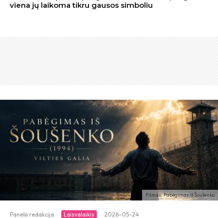
viena jų laikoma tikru gausos simboliu
Filmas: Pabėgimas iš Šoušenko
Panelė redakcija
·
Laisvalaikis
·
2026-05-24