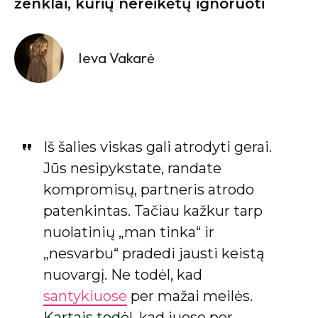
ženklai, kurių nereikėtų ignoruoti
Ieva Vakarė
Iš šalies viskas gali atrodyti gerai.
Jūs nesipykstate, randate
kompromisų, partneris atrodo
patenkintas. Tačiau kažkur tarp
nuolatinių „man tinka“ ir
„nesvarbu“ pradedi jausti keistą
nuovargį. Ne todėl, kad
santykiuose
per mažai meilės.
Kartais todėl, kad juose per