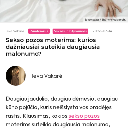
Sekso pozos / Shutterstock nuotr.
Ieva Vakarė
·
Raudonasis
Seksas ir Intymumas
·
2026-06-14
Sekso pozos moterims: kurios
dažniausiai suteikia daugiausia
malonumo?
Ieva Vakarė
Daugiau jaudulio, daugiau dėmesio, daugiau
kūno pojūčio, kuris neišslysta vos pradėjęs
rastis. Klausimas, kokios
sekso pozos
moterims suteikia daugiausia malonumo,