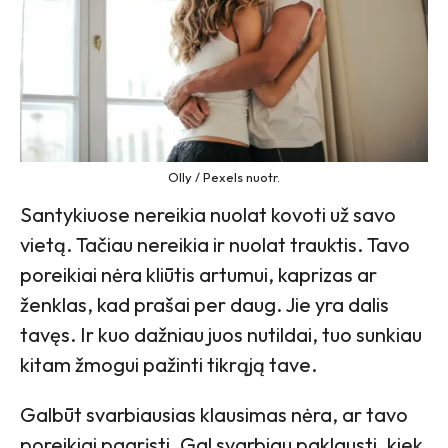
Olly / Pexels nuotr.
Santykiuose nereikia nuolat kovoti už savo
vietą. Tačiau nereikia ir nuolat trauktis. Tavo
poreikiai nėra kliūtis artumui, kaprizas ar
ženklas, kad prašai per daug. Jie yra dalis
tavęs. Ir kuo dažniau juos nutildai, tuo sunkiau
kitam žmogui pažinti tikrąją tave.
Galbūt svarbiausias klausimas nėra, ar tavo
poreikiai pagrįsti. Gal svarbiau paklausti, kiek