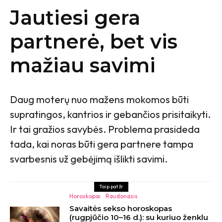
Jautiesi gera
partnerė, bet vis
mažiau savimi
Daug moterų nuo mažens mokomos būti
supratingos, kantrios ir gebančios prisitaikyti.
Ir tai gražios savybės. Problema prasideda
tada, kai noras būti gera partnere tampa
svarbesnis už gebėjimą išlikti savimi.
Taip pat žr
Horoskopai
Raudonasis
Savaitės sekso horoskopas
(rugpjūčio 10–16 d.): su kuriuo ženklu