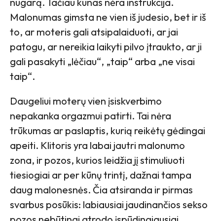
nugarą. Tačiau kūnas nėra instrukcija.
Malonumas gimsta ne vien iš judesio, bet ir iš
to, ar moteris gali atsipalaiduoti, ar jai
patogu, ar nereikia laikyti pilvo įtraukto, ar ji
gali pasakyti „lėčiau“, „taip“ arba „ne visai
taip“.
Daugeliui moterų vien įsiskverbimo
nepakanka orgazmui patirti. Tai nėra
trūkumas ar paslaptis, kurią reikėtų gėdingai
apeiti. Klitoris yra labai jautri malonumo
zona, ir pozos, kurios leidžia jį stimuliuoti
tiesiogiai ar per kūnų trintį, dažnai tampa
daug malonesnės. Čia atsiranda ir pirmas
svarbus posūkis: labiausiai jaudinančios sekso
pozos nebūtinai atrodo įspūdingiausiai.