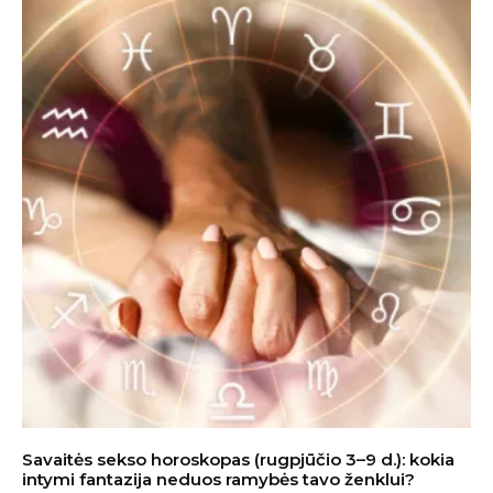
Savaitės sekso horoskopas (rugpjūčio 3–9 d.): kokia
intymi fantazija neduos ramybės tavo ženklui?