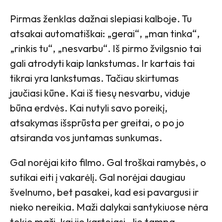
Pirmas ženklas dažnai slepiasi kalboje. Tu
atsakai automatiškai: „gerai“, „man tinka“,
„rinkis tu“, „nesvarbu“. Iš pirmo žvilgsnio tai
gali atrodyti kaip lankstumas. Ir kartais tai
tikrai yra lankstumas. Tačiau skirtumas
jaučiasi kūne. Kai iš tiesų nesvarbu, viduje
būna erdvės. Kai nutyli savo poreikį,
atsakymas išsprūsta per greitai, o po jo
atsiranda vos juntamas sunkumas.
Gal norėjai kito filmo. Gal troškai ramybės, o
sutikai eiti į vakarėlį. Gal norėjai daugiau
švelnumo, bet pasakei, kad esi pavargusi ir
nieko nereikia. Maži dalykai santykiuose nėra
tokie maži, kai jie kartojasi. Jie tampa