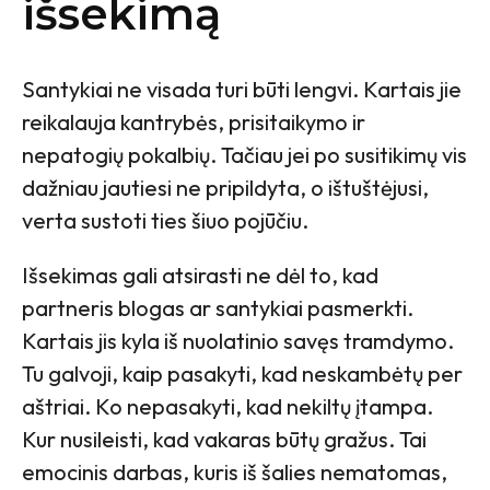
išsekimą
Santykiai ne visada turi būti lengvi. Kartais jie
reikalauja kantrybės, prisitaikymo ir
nepatogių pokalbių. Tačiau jei po susitikimų vis
dažniau jautiesi ne pripildyta, o ištuštėjusi,
verta sustoti ties šiuo pojūčiu.
Išsekimas gali atsirasti ne dėl to, kad
partneris blogas ar santykiai pasmerkti.
Kartais jis kyla iš nuolatinio savęs tramdymo.
Tu galvoji, kaip pasakyti, kad neskambėtų per
aštriai. Ko nepasakyti, kad nekiltų įtampa.
Kur nusileisti, kad vakaras būtų gražus. Tai
emocinis darbas, kuris iš šalies nematomas,