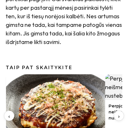
kartų per pastarąjį mėnesį pasirinkai tylėti
ten, kur iš tiesų norėjosi kalbėti. Nes artumas
gimsta ne tada, kai tampame patogūs vienas
kitam. Jis gimsta tada, kai šalia kito žmogaus
išdrįstame likti savimi.
TAIP PAT SKAITYKITE
Vilniaus
Sonata Pe
reikia ke
Perpjovė nesaldų arbūzą, bet jo
neišmetė: į stiklainį sudėtas vaisius
‹
›
nustebino skoniu