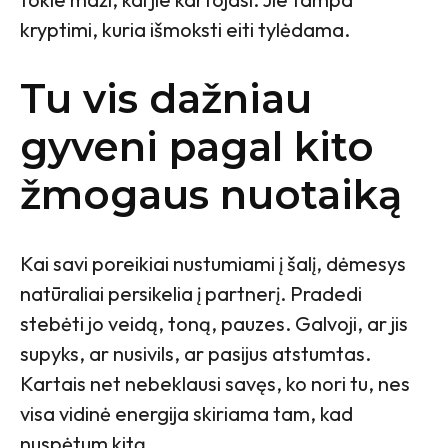
kryptimi, kuria išmoksti eiti tylėdama.
Tu vis dažniau
gyveni pagal kito
žmogaus nuotaiką
Kai savi poreikiai nustumiami į šalį, dėmesys
natūraliai persikelia į partnerį. Pradedi
stebėti jo veidą, toną, pauzes. Galvoji, ar jis
supyks, ar nusivils, ar pasijus atstumtas.
Kartais net nebeklausi savęs, ko nori tu, nes
visa vidinė energija skiriama tam, kad
nuspėtum kitą.