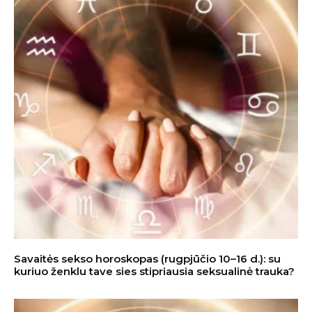
Savaitės sekso horoskopas (rugpjūčio 10–16 d.): su
kuriuo ženklu tave sies stipriausia seksualinė trauka?