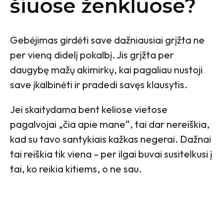
šiuose ženkluose?
Gebėjimas girdėti save dažniausiai grįžta ne
per vieną didelį pokalbį. Jis grįžta per
daugybę mažų akimirkų, kai pagaliau nustoji
save įkalbinėti ir pradedi savęs klausytis.
Jei skaitydama bent keliose vietose
pagalvojai „čia apie mane“, tai dar nereiškia,
kad su tavo santykiais kažkas negerai. Dažnai
tai reiškia tik viena – per ilgai buvai susitelkusi į
tai, ko reikia kitiems, o ne sau.