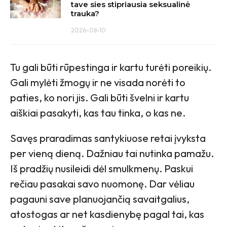
tave sies stipriausia seksualinė
trauka?
2026-08-10
Tu gali būti rūpestinga ir kartu turėti poreikių.
Gali mylėti žmogų ir ne visada norėti to
paties, ko nori jis. Gali būti švelni ir kartu
aiškiai pasakyti, kas tau tinka, o kas ne.
Savęs praradimas santykiuose retai įvyksta
per vieną dieną. Dažniau tai nutinka pamažu.
Iš pradžių nusileidi dėl smulkmenų. Paskui
rečiau pasakai savo nuomonę. Dar vėliau
pagauni save planuojančią savaitgalius,
atostogas ar net kasdienybę pagal tai, kas