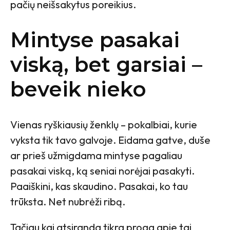
pačių neišsakytus poreikius.
Mintyse pasakai
viską, bet garsiai –
beveik nieko
Vienas ryškiausių ženklų – pokalbiai, kurie
vyksta tik tavo galvoje. Eidama gatve, duše
ar prieš užmigdama mintyse pagaliau
pasakai viską, ką seniai norėjai pasakyti.
Paaiškini, kas skaudino. Pasakai, ko tau
trūksta. Net nubrėži ribą.
Tačiau kai atsiranda tikra proga apie tai