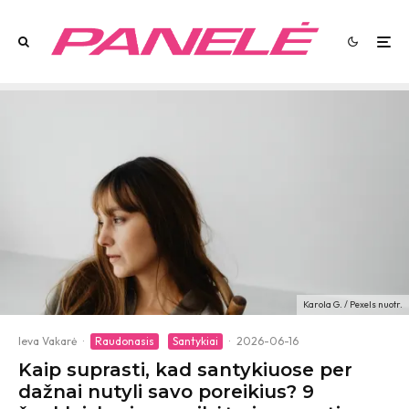
Karola G. / Pexels nuotr.
Ieva Vakarė
·
Raudonasis
Santykiai
·
2026-06-16
Kaip suprasti, kad santykiuose per
dažnai nutyli savo poreikius? 9