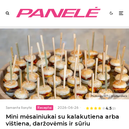
Photology1971 / Shutterstock
Samanta Ilonytė
·
Receptai
·
2026-06-26
·
4.5
(2)
Mini mėsainiukai su kalakutiena arba
vištiena, daržovėmis ir sūriu