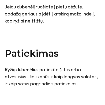
Jeigu dubenėlį ruošiate į pietų dėžutę,
padažą geriausia įdėti į atskirą mažą indelį,
kad ryžiai neištižtų.
Patiekimas
Ryžių dubenėlius patiekite šiltus arba
atvėsusius. Jie skanūs ir kaip lengvos salotos,
ir kaip sotus pagrindinis patiekalas.