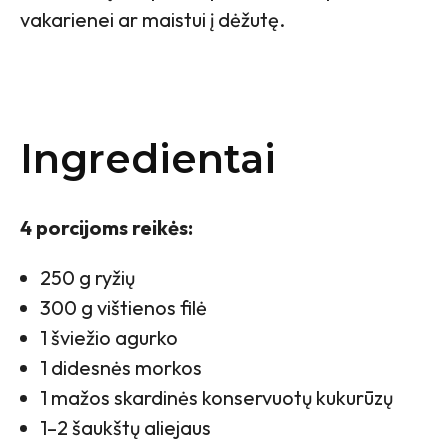
vakarienei ar maistui į dėžutę.
Ingredientai
4 porcijoms reikės:
250 g ryžių
300 g vištienos filė
1 šviežio agurko
1 didesnės morkos
1 mažos skardinės konservuotų kukurūzų
1–2 šaukštų aliejaus