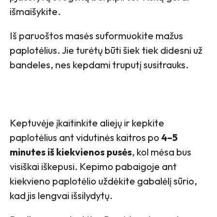
išmaišykite.
Iš paruoštos masės suformuokite mažus
paplotėlius. Jie turėtų būti šiek tiek didesni už
bandeles, nes kepdami truputį susitrauks.
Keptuvėje įkaitinkite aliejų ir kepkite
paplotėlius ant vidutinės kaitros po
4–5
minutes iš kiekvienos pusės
, kol mėsa bus
visiškai iškepusi. Kepimo pabaigoje ant
kiekvieno paplotėlio uždėkite gabalėlį sūrio,
kad jis lengvai išsilydytų.