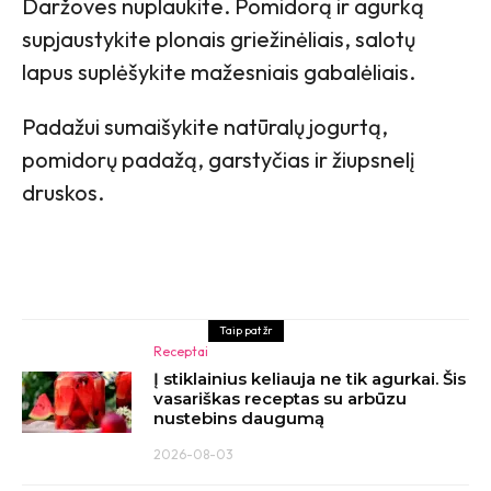
Daržoves nuplaukite. Pomidorą ir agurką
supjaustykite plonais griežinėliais, salotų
lapus suplėšykite mažesniais gabalėliais.
Padažui sumaišykite natūralų jogurtą,
pomidorų padažą, garstyčias ir žiupsnelį
druskos.
Taip pat žr
Receptai
Į stiklainius keliauja ne tik agurkai. Šis
vasariškas receptas su arbūzu
nustebins daugumą
2026-08-03