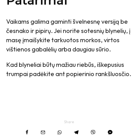
Patarimai
Vaikams galima gaminti švelnesnę versiją be
česnako ir pipirų. Jei norite sotesnių blynelių, į
masę įmaišykite tarkuotos morkos, virtos
vištienos gabalėlių arba daugiau sūrio.
Kad blyneliai būtų mažiau riebūs, iškepusius
trumpai padėkite ant popierinio rankšluosčio.
Share