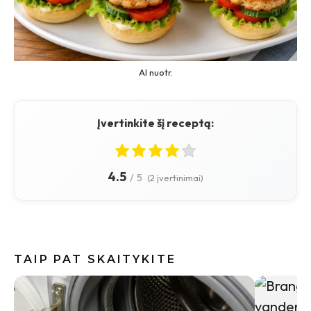
AI nuotr.
Įvertinkite šį receptą:
4.5
/
5
(2 įvertinimai)
TAIP PAT SKAITYKITE
Vasaros s
įvaizdį