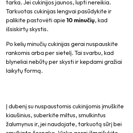
tarka. Jei cukinijos jaunos, lupti nereikia.
Tarkuotas cukinijas lengvai pasūdykite ir
palikite pastovėti apie
10 minučių
, kad
išsiskirtų skystis.
Po kelių minučių cukinijas gerai nuspauskite
rankomis arba per sietelį. Tai svarbu, kad
blyneliai nebūtų per skysti ir kepdami gražiai
laikytų formą.
Į dubenį su nuspaustomis cukinijomis įmuškite
kiaušinius, suberkite miltus, smulkintus
žalumynus ir, jei naudojate, tarkuotą sūrį bei
smulkintą česnaką. Viską gerai išmaišykite.