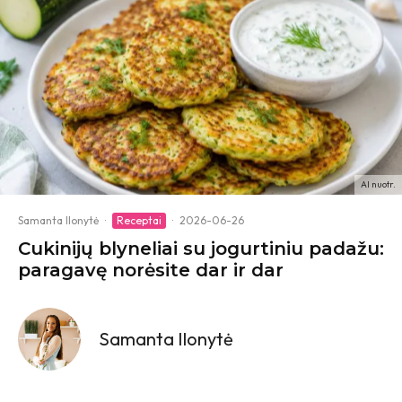
AI nuotr.
Samanta Ilonytė
·
Receptai
·
2026-06-26
Cukinijų blyneliai su jogurtiniu padažu:
paragavę norėsite dar ir dar
Samanta Ilonytė