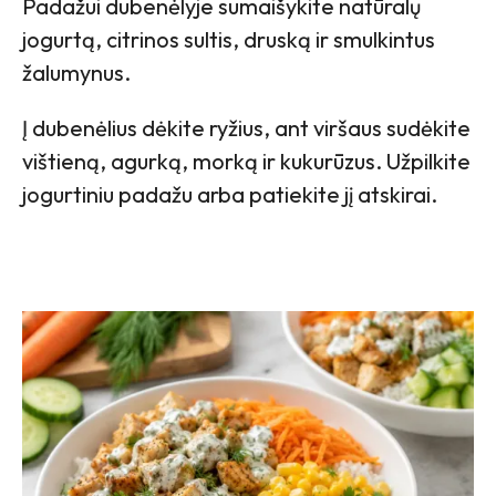
Padažui dubenėlyje sumaišykite natūralų
jogurtą, citrinos sultis, druską ir smulkintus
žalumynus.
Į dubenėlius dėkite ryžius, ant viršaus sudėkite
vištieną, agurką, morką ir kukurūzus. Užpilkite
jogurtiniu padažu arba patiekite jį atskirai.