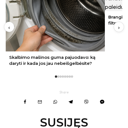
Brangi naujakurių klaida: apie vandens
filtrus pagalvojama tik paleidus vandenį
‹
›
Share
SUSIJĘS