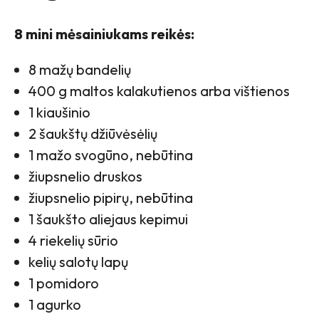
8 mini mėsainiukams reikės:
8 mažų bandelių
400 g maltos kalakutienos arba vištienos
1 kiaušinio
2 šaukštų džiūvėsėlių
1 mažo svogūno, nebūtina
žiupsnelio druskos
žiupsnelio pipirų, nebūtina
1 šaukšto aliejaus kepimui
4 riekelių sūrio
kelių salotų lapų
1 pomidoro
1 agurko