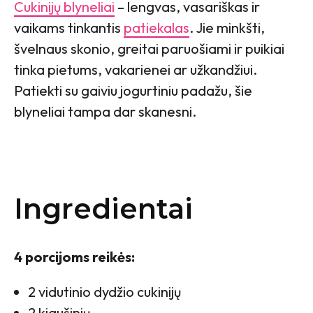
Cukinijų blyneliai
– lengvas, vasariškas ir
vaikams tinkantis
patiekalas
. Jie minkšti,
švelnaus skonio, greitai paruošiami ir puikiai
tinka pietums, vakarienei ar užkandžiui.
Patiekti su gaiviu jogurtiniu padažu, šie
blyneliai tampa dar skanesni.
Ingredientai
4 porcijoms reikės:
2 vidutinio dydžio cukinijų
2 kiaušinių