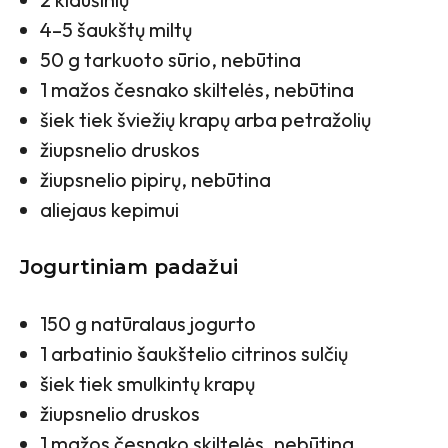
4–5 šaukštų miltų
50 g tarkuoto sūrio, nebūtina
1 mažos česnako skiltelės, nebūtina
šiek tiek šviežių krapų arba petražolių
žiupsnelio druskos
žiupsnelio pipirų, nebūtina
aliejaus kepimui
Jogurtiniam padažui
150 g natūralaus jogurto
1 arbatinio šaukštelio citrinos sulčių
šiek tiek smulkintų krapų
žiupsnelio druskos
1 mažos česnako skiltelės, nebūtina