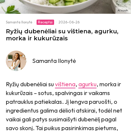
AI nuotr.
Samanta Ilonytė
·
Receptai
·
2026-06-26
Ryžių dubenėliai su vištiena, agurku,
morka ir kukurūzais
Samanta Ilonytė
Ryžių dubenėliai su
vištiena
,
agurku
, morka ir
kukurūzais – sotus, spalvingas ir vaikams
patrauklus patiekalas. Jį lengva paruošti, o
ingredientus galima dėlioti atskirai, todėl net
vaikai gali patys susimaišyti dubenėlį pagal
savo skonį. Tai puikus pasirinkimas pietums,