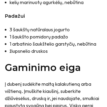
kelių marinuotų agurkėlių, nebūtina
Padažui
3 šaukštų natūralaus jogurto
1 šaukšto pomidorų padažo
1 arbatinio šaukštelio garstyčių, nebūtina
žiupsnelio druskos
Gaminimo eiga
Į dubenį sudėkite maltą kalakutieną arba
vištieną. Įmuškite kiaušinį, suberkite
džiūvėsėlius, druską ir, jei naudojate, smulkiai
pjaustytą svogūną bei pipirus. Viską gerai