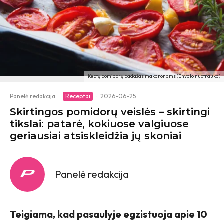
Keptų pomidorų padažas makaronams (Envato nuotrauka)
Panelė redakcija
·
Receptai
·
2026-06-25
Skirtingos pomidorų veislės – skirtingi
tikslai: patarė, kokiuose valgiuose
geriausiai atsiskleidžia jų skoniai
Panelė redakcija
Teigiama, kad pasaulyje egzistuoja apie 10