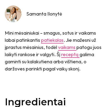
Samanta Ilonytė
Mini mėsainiukai – smagus, sotus ir vaikams
labai patinkantis
patiekalas
. Jie mažesni už
įprastus mėsainius, todėl
vaikams
patogu juos
laikyti rankose ir valgyti. Šį
receptą
galima
gaminti su kalakutiena arba vištiena, o
daržoves parinkti pagal vaikų skonį.
Ingredientai