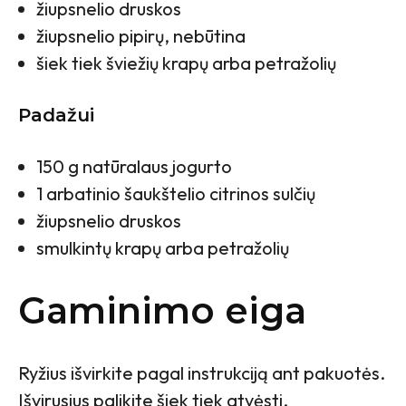
žiupsnelio druskos
žiupsnelio pipirų, nebūtina
šiek tiek šviežių krapų arba petražolių
Padažui
150 g natūralaus jogurto
1 arbatinio šaukštelio citrinos sulčių
žiupsnelio druskos
smulkintų krapų arba petražolių
Gaminimo eiga
Ryžius išvirkite pagal instrukciją ant pakuotės.
Išvirusius palikite šiek tiek atvėsti.