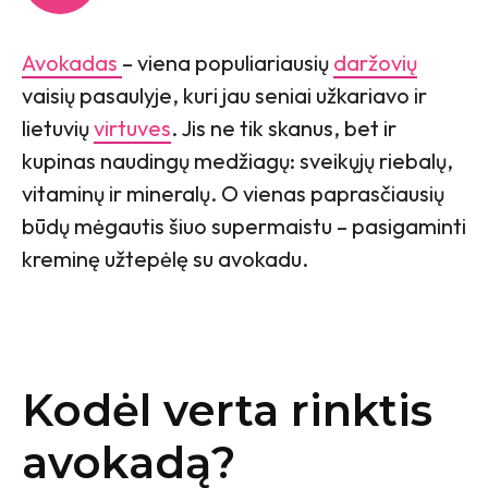
Avokadas
– viena populiariausių
daržovių
vaisių pasaulyje, kuri jau seniai užkariavo ir
lietuvių
virtuves
. Jis ne tik skanus, bet ir
kupinas naudingų medžiagų: sveikųjų riebalų,
vitaminų ir mineralų. O vienas paprasčiausių
būdų mėgautis šiuo supermaistu – pasigaminti
kreminę užtepėlę su avokadu.
Kodėl verta rinktis
avokadą?