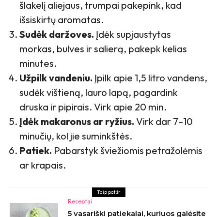
šlakelį aliejaus, trumpai pakepink, kad
išsiskirtų aromatas.
Sudėk daržoves.
Įdėk supjaustytas
morkas, bulves ir salierą, pakepk kelias
minutes.
Užpilk vandeniu.
Įpilk apie 1,5 litro vandens,
sudėk vištieną, lauro lapą, pagardink
druska ir pipirais. Virk apie 20 min.
Įdėk makaronus ar ryžius.
Virk dar 7–10
minučių, kol jie suminkštės.
Patiek.
Pabarstyk šviežiomis petražolėmis
ar krapais.
Taip pat žr
Receptai
5 vasariški patiekalai, kuriuos galėsite