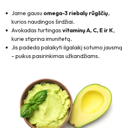
Jame gausu
omega-3 riebalų rūgščių
,
kurios naudingos širdžiai.
Avokadas turtingas
vitaminų A, C, E ir K
,
kurie stiprina imunitetą.
Jis padeda palaikyti ilgalaikį sotumo jausmą
– puikus pasirinkimas užkandžiams.