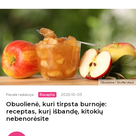
Obuolienė / Shutterstock
Panelė redakcija
·
Receptai
·
2025-10-03
Obuolienė, kuri tirpsta burnoje:
receptas, kurį išbandę, kitokių
nebenorėsite