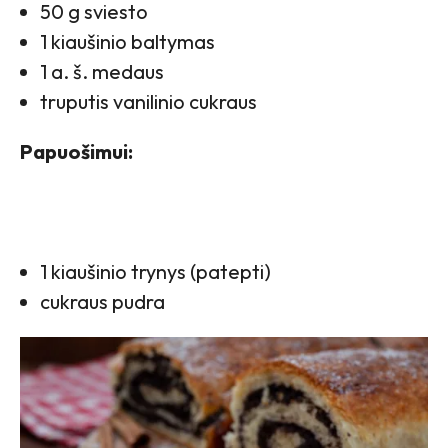
50 g sviesto
1 kiaušinio baltymas
1 a. š. medaus
truputis vanilinio cukraus
Papuošimui:
1 kiaušinio trynys (patepti)
cukraus pudra