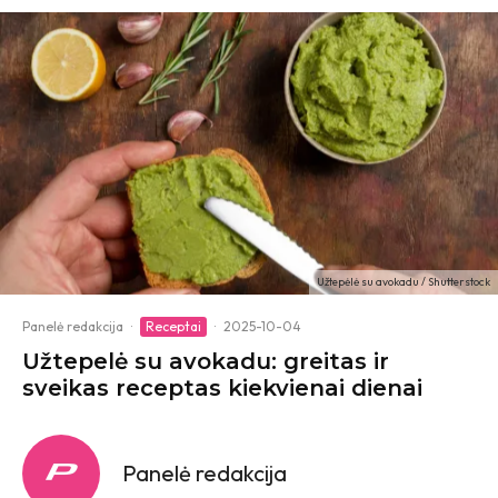
Užtepėlė su avokadu / Shutterstock
Panelė redakcija
·
Receptai
·
2025-10-04
Užtepelė su avokadu: greitas ir
sveikas receptas kiekvienai dienai
Panelė redakcija