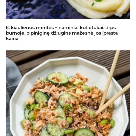
Iš kiaulienos mentės – naminiai kotletukai: tirps
burnoje, o piniginę džiugins mažesnė jos įprasta
kaina