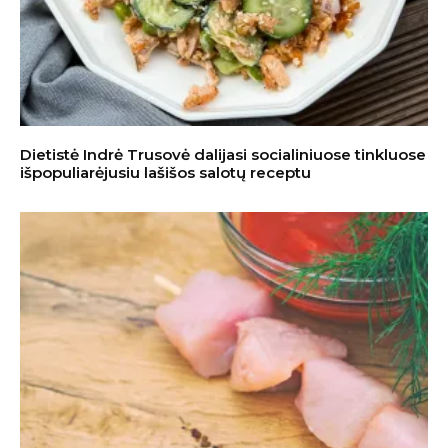
Dietistė Indrė Trusovė dalijasi socialiniuose tinkluose
išpopuliarėjusiu lašišos salotų receptu