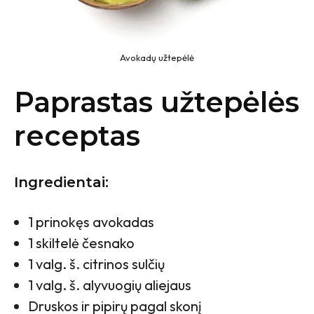
Avokadų užtepėlė
Paprastas užtepėlės
receptas
Ingredientai:
1 prinokęs avokadas
1 skiltelė česnako
1 valg. š. citrinos sulčių
1 valg. š. alyvuogių aliejaus
Druskos ir pipirų pagal skonį