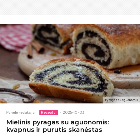
Pyragas su aguonomis
Panelė redakcija
·
Receptai
·
2025-10-03
Mielinis pyragas su aguonomis:
kvapnus ir purutis skanėstas