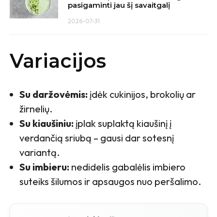
pasigaminti jau šį savaitgalį
2026-07-31
Variacijos
Su daržovėmis:
įdėk cukinijos, brokolių ar
žirnelių.
Su kiaušiniu:
įplak suplaktą kiaušinį į
verdančią sriubą – gausi dar sotesnį
variantą.
Su imbieru:
nedidelis gabalėlis imbiero
suteiks šilumos ir apsaugos nuo peršalimo.