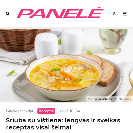
Sriuba su vištiena / Shutterstock
Panelė redakcija
·
Receptai
·
2025-10-04
Sriuba su vištiena: lengvas ir sveikas
receptas visai šeimai