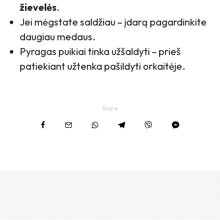
žievelės
.
Jei mėgstate saldžiau – įdarą pagardinkite
daugiau medaus.
Pyragas puikiai tinka užšaldyti – prieš
patiekiant užtenka pašildyti orkaitėje.
Share