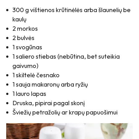
300 g vištienos krūtinėlės arba šlaunelių be
kaulų
2 morkos
2 bulvės
1 svogūnas
1 saliero stiebas (nebūtina, bet suteikia
gaivumo)
1 skiltelė česnako
1 sauja makaronų arba ryžių
1 lauro lapas
Druska, pipirai pagal skonį
Šviežių petražolių ar krapų papuošimui