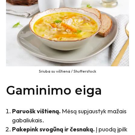
Sriuba su vištiena / Shutterstock
Gaminimo eiga
Paruošk vištieną.
Mėsą supjaustyk mažais
gabaliukais.
Pakepink svogūną ir česnaką.
Į puodą įpilk