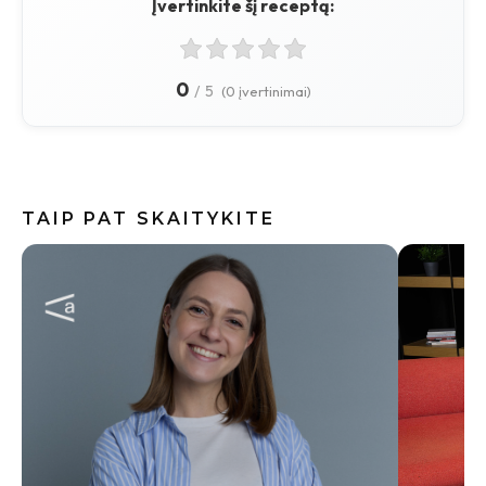
Įvertinkite šį receptą:
0
/
5
(0 įvertinimai)
TAIP PAT SKAITYKITE
Internete
skalbimo
neskubėt