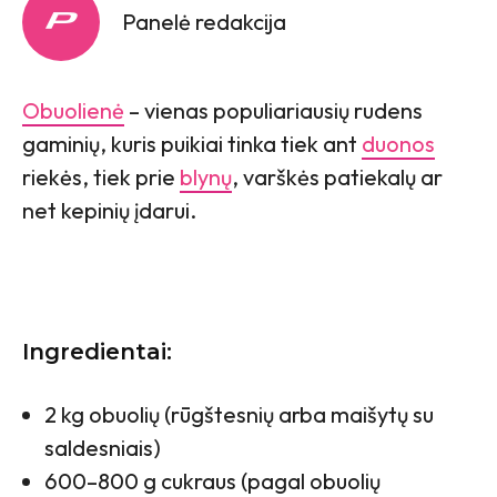
Panelė redakcija
Obuolienė
– vienas populiariausių rudens
gaminių, kuris puikiai tinka tiek ant
duonos
riekės, tiek prie
blynų
, varškės patiekalų ar
net kepinių įdarui.
Ingredientai:
2 kg obuolių (rūgštesnių arba maišytų su
saldesniais)
600–800 g cukraus (pagal obuolių