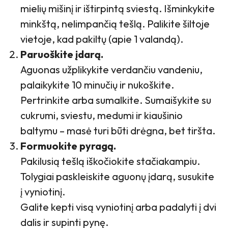
mielių mišinį ir ištirpintą sviestą. Išminkykite
minkštą, nelimpančią tešlą. Palikite šiltoje
vietoje, kad pakiltų (apie 1 valandą).
Paruoškite įdarą.
Aguonas užplikykite verdančiu vandeniu,
palaikykite 10 minučių ir nukoškite.
Pertrinkite arba sumalkite. Sumaišykite su
cukrumi, sviestu, medumi ir kiaušinio
baltymu – masė turi būti drėgna, bet tiršta.
Formuokite pyragą.
Pakilusią tešlą iškočiokite stačiakampiu.
Tolygiai paskleiskite aguonų įdarą, susukite
į vyniotinį.
Galite kepti visą vyniotinį arba padalyti į dvi
dalis ir supinti pynę.