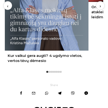
‹
›
Oro kondicionierius bute: ekspertas
atskleidė, kur jį įrengti – nereikės nei
leidimo, nei kaimynų sutikimo
Share