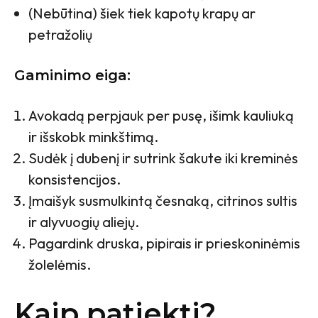
(Nebūtina) šiek tiek kapotų krapų ar
petražolių
Gaminimo eiga:
Avokadą perpjauk per pusę, išimk kauliuką
ir išskobk minkštimą.
Sudėk į dubenį ir sutrink šakute iki kreminės
konsistencijos.
Įmaišyk susmulkintą česnaką, citrinos sultis
ir alyvuogių aliejų.
Pagardink druska, pipirais ir prieskoninėmis
žolelėmis.
Kaip patiekti?