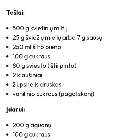
Tešlai:
500 g kvietinių miltų
25 g šviežių mielių arba 7 g sausų
250 ml šilto pieno
100 g cukraus
80 g sviesto (ištirpinto)
2 kiaušiniai
žiupsnelis druskos
vanilinio cukraus (pagal skonį)
Įdarui:
200 g aguonų
100 g cukraus