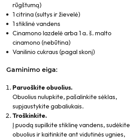
rūgštumą)
1 citrina (sultys ir žievelė)
1 stiklinė vandens
Cinamono lazdelė arba 1 a. š. malto
cinamono (nebūtina)
Vanilinio cukraus (pagal skonį)
Gaminimo eiga:
Paruoškite obuolius.
Obuolius nulupkite, pašalinkite sėklas,
supjaustykite gabaliukais.
Troškinkite.
Į puodą supilkite stiklinę vandens, sudėkite
obuolius ir kaitinkite ant vidutinės ugnies,