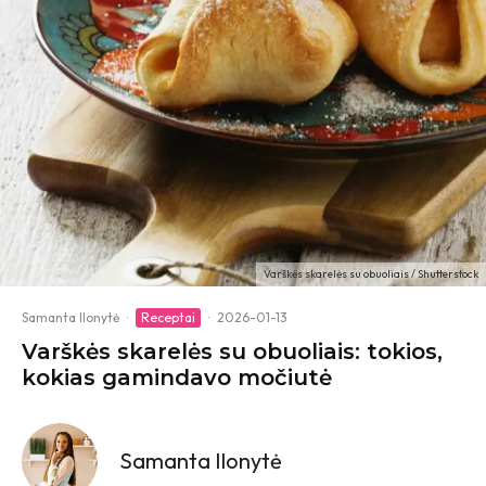
Varškės skarelės su obuoliais / Shutterstock
Samanta Ilonytė
·
Receptai
·
2026-01-13
Varškės skarelės su obuoliais: tokios,
kokias gamindavo močiutė
Samanta Ilonytė