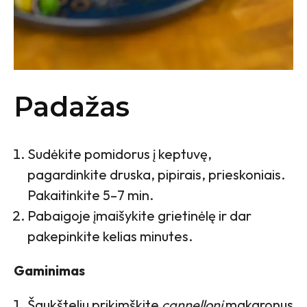
Padažas
Sudėkite pomidorus į keptuvę,
pagardinkite druska, pipirais, prieskoniais.
Pakaitinkite 5–7 min.
Pabaigoje įmaišykite grietinėlę ir dar
pakepinkite kelias minutes.
Gaminimas
Šaukšteliu prikimškite
cannelloni
makaronus