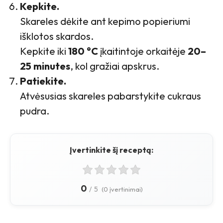
Kepkite.
Skareles dėkite ant kepimo popieriumi
išklotos skardos.
Kepkite iki
180 °C
įkaitintoje orkaitėje
20–
25 minutes
, kol gražiai apskrus.
Patiekite.
Atvėsusias skareles pabarstykite cukraus
pudra.
Įvertinkite šį receptą:
0
/
5
(0 įvertinimai)