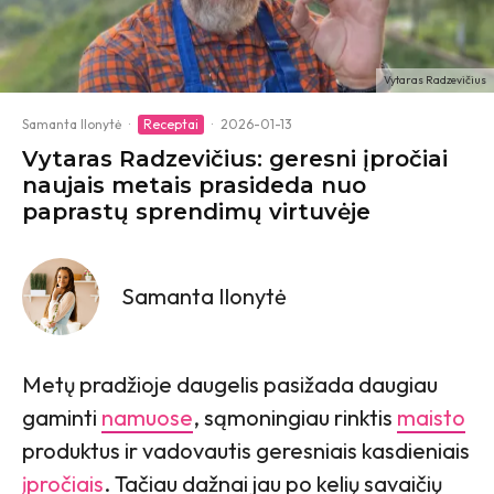
Vytaras Radzevičius
Samanta Ilonytė
·
Receptai
·
2026-01-13
Vytaras Radzevičius: geresni įpročiai
naujais metais prasideda nuo
paprastų sprendimų virtuvėje
Samanta Ilonytė
Metų pradžioje daugelis pasižada daugiau
gaminti
namuose
, sąmoningiau rinktis
maisto
produktus ir vadovautis geresniais kasdieniais
įpročiais
. Tačiau dažnai jau po kelių savaičių