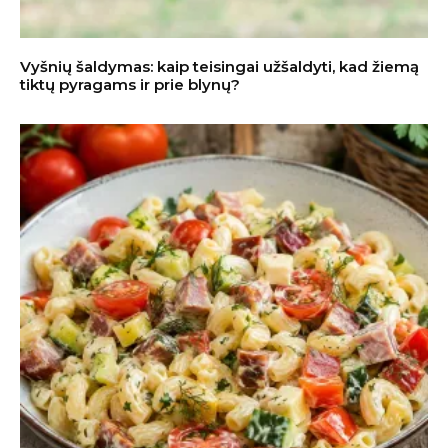
Vyšnių šaldymas: kaip teisingai užšaldyti, kad žiemą
tiktų pyragams ir prie blynų?