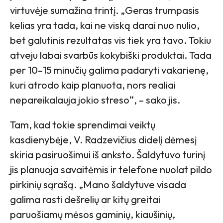
virtuvėje sumažina trintį. „Geras trumpasis
kelias yra tada, kai ne viską darai nuo nulio,
bet galutinis rezultatas vis tiek yra tavo. Tokiu
atveju labai svarbūs kokybiški produktai. Tada
per 10–15 minučių galima padaryti vakarienę,
kuri atrodo kaip planuota, nors realiai
nepareikalauja jokio streso“, – sako jis.
Tam, kad tokie sprendimai veiktų
kasdienybėje, V. Radzevičius didelį dėmesį
skiria pasiruošimui iš anksto. Šaldytuvo turinį
jis planuoja savaitėmis ir telefone nuolat pildo
pirkinių sąrašą. „Mano šaldytuve visada
galima rasti dešrelių ar kitų greitai
paruošiamų mėsos gaminių, kiaušinių,