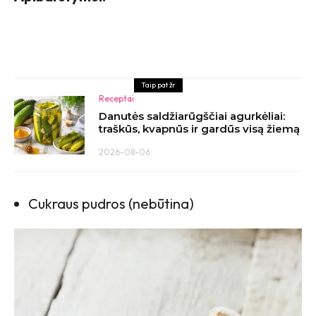
Taip pat žr
Receptai
Danutės saldžiarūgščiai agurkėliai:
traškūs, kvapnūs ir gardūs visą žiemą
2026-08-06
Cukraus pudros (nebūtina)