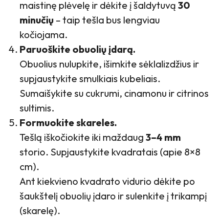
maistinę plėvelę ir dėkite į šaldytuvą
30
minučių
– taip tešla bus lengviau
kočiojama.
Paruoškite obuolių įdarą.
Obuolius nulupkite, išimkite sėklalizdžius ir
supjaustykite smulkiais kubeliais.
Sumaišykite su cukrumi, cinamonu ir citrinos
sultimis.
Formuokite skareles.
Tešlą iškočiokite iki maždaug
3–4 mm
storio. Supjaustykite kvadratais (apie 8×8
cm).
Ant kiekvieno kvadrato vidurio dėkite po
šaukštelį obuolių įdaro ir sulenkite į trikampį
(skarelę).