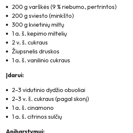
200 g varškės (9 % riebumo, pertrintos)
200 g sviesto (minkšto)
300 g kvietinių miltų
1 a. š. kepimo miltelių
2 v. š. cukraus
Žiupsnelis druskos
1 a. š. vanilinio cukraus
Įdarui:
2–3 vidutinio dydžio obuoliai
2–3 v. š. cukraus (pagal skonį)
1 a. š. cinamono
1 a. š. citrinos sulčių
Apibarstymui: