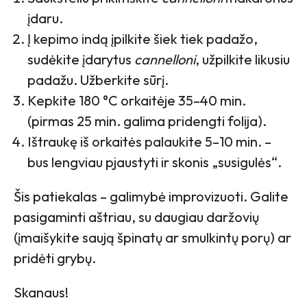
įdaru.
Į kepimo indą įpilkite šiek tiek padažo,
sudėkite įdarytus
cannelloni
, užpilkite likusiu
padažu. Užberkite sūrį.
Kepkite 180 °C orkaitėje 35–40 min.
(pirmas 25 min. galima pridengti folija).
Ištraukę iš orkaitės palaukite 5–10 min. –
bus lengviau pjaustyti ir skonis „susigulės“.
Šis patiekalas – galimybė improvizuoti. Galite
pasigaminti aštriau, su daugiau daržovių
(įmaišykite saują špinatų ar smulkintų porų) ar
pridėti grybų.
Skanaus!