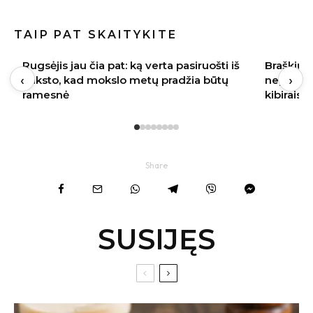
TAIP PAT SKAITYKITE
Braškių sodinimas rugpjūtį 2026:
Baklažan
‹
›
nepraleiskite šių datų – kitąmet skinsite
kremiška,
kibirais
užkandži
Share
SUSIJĘS