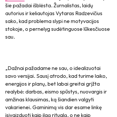
šie pažadai išblėsta. Žurnalistas, laidų
autorius ir keliautojas Vytaras Radzevičius
sako, kad problema slypi ne motyvacijos
stokoje, o pernelyg sudėtinguose lūkesčiuose
sau.
„Dažnai pažadame ne sau, o idealizuotai
savo versijai. Sausį atrodo, kad turime laiko,
energijos ir planų, bet labai greitai grįžta
realybė: darbas, eismo spūstys, nuovargis ir
amžinas klausimas, ką šiandien valgyti
vakarienei. Gaminimą vis dar esame linkę
įsivaizduoti kaip ilgą ritualą, o ne kaip