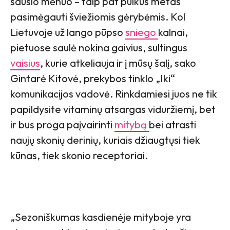
sausio mėnuo – taip pat puikus metas
pasimėgauti šviežiomis gėrybėmis. Kol
Lietuvoje už lango pūpso
sniego
kalnai,
pietuose saulė nokina gaivius, sultingus
vaisius
, kurie atkeliauja ir į mūsų šalį, sako
Gintarė Kitovė, prekybos tinklo „Iki“
komunikacijos vadovė. Rinkdamiesi juos ne tik
papildysite vitaminų atsargas viduržiemį, bet
ir bus proga paįvairinti
mitybą
bei atrasti
naujų skonių derinių, kuriais džiaugtųsi tiek
kūnas, tiek skonio receptoriai.
„Sezoniškumas kasdienėje mityboje yra