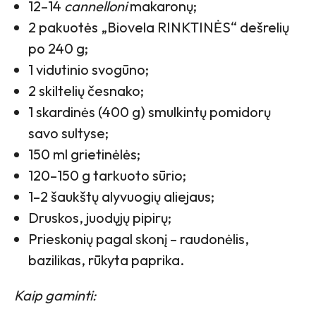
12–14
cannelloni
makaronų;
2 pakuotės „Biovela RINKTINĖS“ dešrelių
po 240 g;
1 vidutinio svogūno;
2 skiltelių česnako;
1 skardinės (400 g) smulkintų pomidorų
savo sultyse;
150 ml grietinėlės;
120–150 g tarkuoto sūrio;
1–2 šaukštų alyvuogių aliejaus;
Druskos, juodųjų pipirų;
Prieskonių pagal skonį – raudonėlis,
bazilikas, rūkyta paprika.
Kaip gaminti: