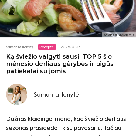
Salotos su krevetėmis
Samanta Ilonytė
·
Receptai
·
2026-01-13
Ką šviežio valgyti sausį: TOP 5 šio
mėnesio derliaus gėrybės ir pigūs
patiekalai su jomis
Samanta Ilonytė
Dažnas klaidingai mano, kad šviežio derliaus
sezonas prasideda tik su pavasariu. Tačiau