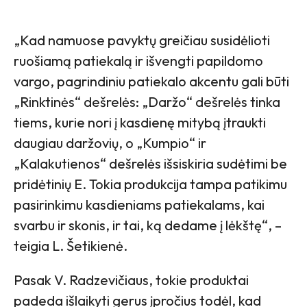
„Kad namuose pavyktų greičiau susidėlioti
ruošiamą patiekalą ir išvengti papildomo
vargo, pagrindiniu patiekalo akcentu gali būti
„Rinktinės“ dešrelės: „Daržo“ dešrelės tinka
tiems, kurie nori į kasdienę mitybą įtraukti
daugiau daržovių, o „Kumpio“ ir
„Kalakutienos“ dešrelės išsiskiria sudėtimi be
pridėtinių E. Tokia produkcija tampa patikimu
pasirinkimu kasdieniams patiekalams, kai
svarbu ir skonis, ir tai, ką dedame į lėkštę“, –
teigia L. Šetikienė.
Pasak V. Radzevičiaus, tokie produktai
padeda išlaikyti gerus įpročius todėl, kad