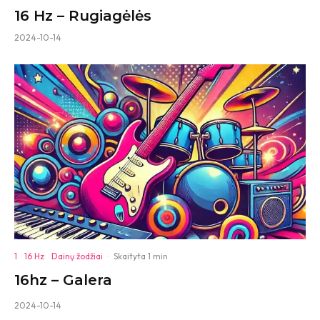
16 Hz – Rugiagėlės
2024-10-14
1
16 Hz
Dainų žodžiai
·
Skaityta 1 min
16hz – Galera
2024-10-14