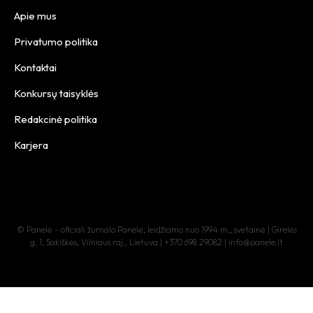
Apie mus
Privatumo politika
Kontaktai
Konkursų taisyklės
Redakcinė politika
Karjera
© Panelė – oficiali žurnalo Panelė, leidžiamo nuo 1994 m., svetainė | Girelės
g. 1, Sakiškės, Vilniaus raj., Lietuva | +370 698 29082 | info@panele.lt