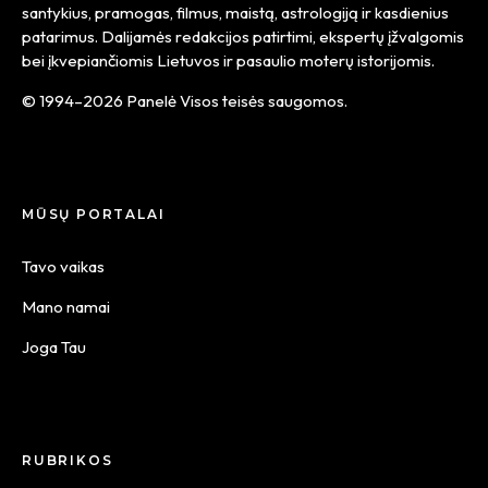
santykius, pramogas, filmus, maistą, astrologiją ir kasdienius
patarimus. Dalijamės redakcijos patirtimi, ekspertų įžvalgomis
bei įkvepiančiomis Lietuvos ir pasaulio moterų istorijomis.
© 1994–2026 Panelė Visos teisės saugomos.
MŪSŲ PORTALAI
Tavo vaikas
Mano namai
Joga Tau
RUBRIKOS