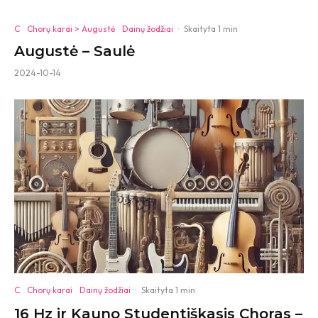
C
Chorų karai > Augustė
Dainų žodžiai
·
Skaityta 1 min
Augustė – Saulė
2024-10-14
C
Chorų karai
Dainų žodžiai
·
Skaityta 1 min
16 Hz ir Kauno Studentiškasis Choras –