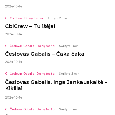
2024-10-14
C
CblCrew
Dainų žodžiai
·
Skaityta 2 min
CblCrew – Tu išėjai
2024-10-14
C
Česlovas Gabalis
Dainų žodžiai
·
Skaityta 1 min
Česlovas Gabalis – Čaka čaka
2024-10-14
C
Česlovas Gabalis
Dainų žodžiai
·
Skaityta 2 min
Česlovas Gabalis, Inga Jankauskaitė –
Kikiliai
2024-10-14
C
Česlovas Gabalis
Dainų žodžiai
·
Skaityta 1 min