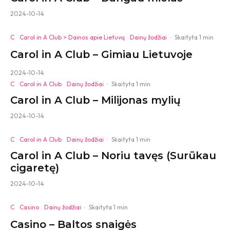
2024-10-14
C
Carol in A Club > Dainos apie Lietuvą
Dainų žodžiai
·
Skaityta 1 min
Carol in A Club – Gimiau Lietuvoje
2024-10-14
C
Carol in A Club
Dainų žodžiai
·
Skaityta 1 min
Carol in A Club – Milijonas mylių
2024-10-14
C
Carol in A Club
Dainų žodžiai
·
Skaityta 1 min
Carol in A Club – Noriu tavęs (Surūkau
cigaretę)
2024-10-14
C
Casino
Dainų žodžiai
·
Skaityta 1 min
Casino – Baltos snaigės