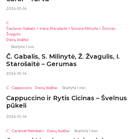
2024-10-14
C
Česlovas Gabalis > Irena Starošaitė > Simona Milinytė > Žilvinas
Žvagulis
Dainų žodžiai
·
Skaityta 1 min
Č. Gabalis, S. Milinytė, Ž. Žvagulis, I.
Starošaitė – Gerumas
2024-10-14
C
Cappuccino
Dainų žodžiai
·
Skaityta 1 min
Cappuccino ir Rytis Cicinas – Švelnus
pūkeli
2024-10-14
C
Caramel Members
Dainų žodžiai
·
Skaityta 1 min