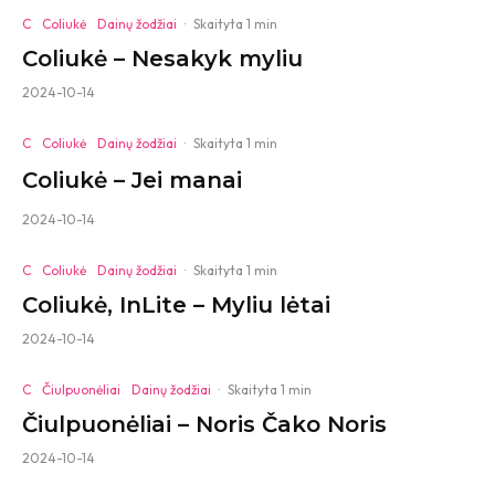
C
Coliukė
Dainų žodžiai
·
Skaityta 1 min
Coliukė – Nesakyk myliu
2024-10-14
C
Coliukė
Dainų žodžiai
·
Skaityta 1 min
Coliukė – Jei manai
2024-10-14
C
Coliukė
Dainų žodžiai
·
Skaityta 1 min
Coliukė, InLite – Myliu lėtai
2024-10-14
C
Čiulpuonėliai
Dainų žodžiai
·
Skaityta 1 min
Čiulpuonėliai – Noris Čako Noris
2024-10-14