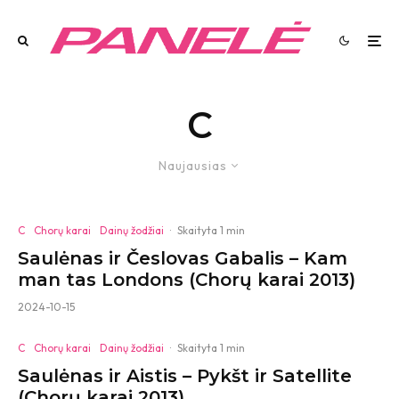
C
Naujausias
C
Chorų karai
Dainų žodžiai
·
Skaityta 1 min
Saulėnas ir Česlovas Gabalis – Kam
man tas Londons (Chorų karai 2013)
2024-10-15
C
Chorų karai
Dainų žodžiai
·
Skaityta 1 min
Saulėnas ir Aistis – Pykšt ir Satellite
(Chorų karai 2013)