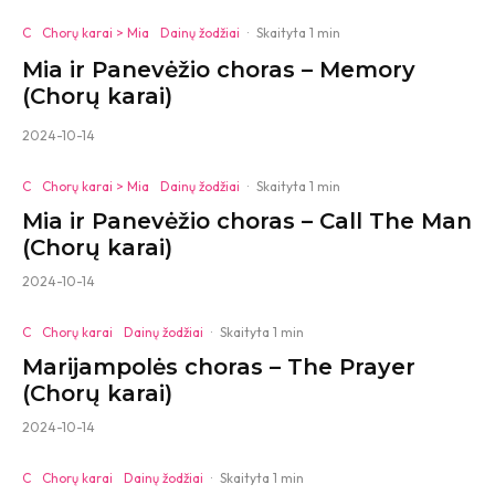
C
Chorų karai > Mia
Dainų žodžiai
·
Skaityta 1 min
Mia ir Panevėžio choras – Memory
(Chorų karai)
2024-10-14
C
Chorų karai > Mia
Dainų žodžiai
·
Skaityta 1 min
Mia ir Panevėžio choras – Call The Man
(Chorų karai)
2024-10-14
C
Chorų karai
Dainų žodžiai
·
Skaityta 1 min
Marijampolės choras – The Prayer
(Chorų karai)
2024-10-14
C
Chorų karai
Dainų žodžiai
·
Skaityta 1 min