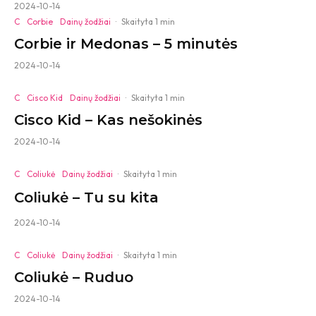
2024-10-14
C
Corbie
Dainų žodžiai
·
Skaityta 1 min
Corbie ir Medonas – 5 minutės
2024-10-14
C
Cisco Kid
Dainų žodžiai
·
Skaityta 1 min
Cisco Kid – Kas nešokinės
2024-10-14
C
Coliukė
Dainų žodžiai
·
Skaityta 1 min
Coliukė – Tu su kita
2024-10-14
C
Coliukė
Dainų žodžiai
·
Skaityta 1 min
Coliukė – Ruduo
2024-10-14