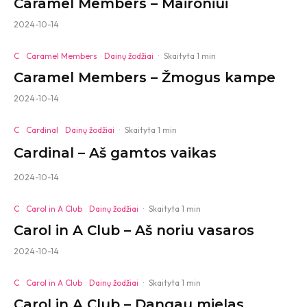
Caramel Members – Maironiui
2024-10-14
C
Caramel Members
Dainų žodžiai
·
Skaityta 1 min
Caramel Members – Žmogus kampe
2024-10-14
C
Cardinal
Dainų žodžiai
·
Skaityta 1 min
Cardinal – Aš gamtos vaikas
2024-10-14
C
Carol in A Club
Dainų žodžiai
·
Skaityta 1 min
Carol in A Club – Aš noriu vasaros
2024-10-14
C
Carol in A Club
Dainų žodžiai
·
Skaityta 1 min
Carol in A Club – Dangau mielas