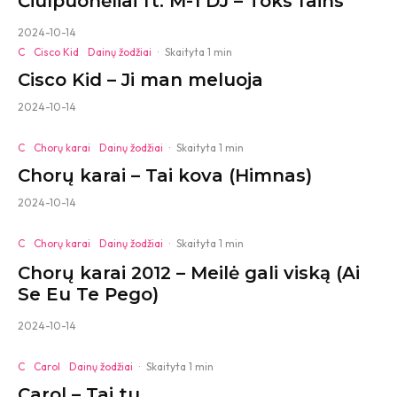
Čiulpuonėliai ft. M-1 DJ – Toks fains
2024-10-14
C
Cisco Kid
Dainų žodžiai
·
Skaityta 1 min
Cisco Kid – Ji man meluoja
2024-10-14
C
Chorų karai
Dainų žodžiai
·
Skaityta 1 min
Chorų karai – Tai kova (Himnas)
2024-10-14
C
Chorų karai
Dainų žodžiai
·
Skaityta 1 min
Chorų karai 2012 – Meilė gali viską (Ai
Se Eu Te Pego)
2024-10-14
C
Carol
Dainų žodžiai
·
Skaityta 1 min
Carol – Tai tu