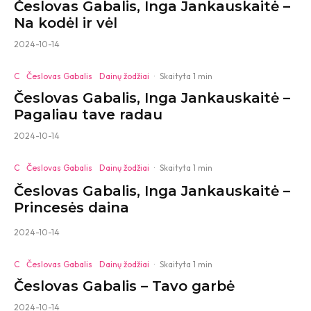
Česlovas Gabalis, Inga Jankauskaitė –
Na kodėl ir vėl
2024-10-14
C
Česlovas Gabalis
Dainų žodžiai
·
Skaityta 1 min
Česlovas Gabalis, Inga Jankauskaitė –
Pagaliau tave radau
2024-10-14
C
Česlovas Gabalis
Dainų žodžiai
·
Skaityta 1 min
Česlovas Gabalis, Inga Jankauskaitė –
Princesės daina
2024-10-14
C
Česlovas Gabalis
Dainų žodžiai
·
Skaityta 1 min
Česlovas Gabalis – Tavo garbė
2024-10-14