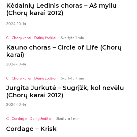
Kėdainių Ledinis choras – Aš myliu
(Chorų karai 2012)
2024-10-14
C
Chorų karai
Dainų žodžiai
·
Skaityta 1 min
Kauno choras – Circle of Life (Chorų
karai)
2024-10-14
C
Chorų karai
Dainų žodžiai
·
Skaityta 1 min
Jurgita Jurkutė – Sugrįžk, kol nevėlu
(Chorų karai 2012)
2024-10-14
C
Cordage
Dainų žodžiai
·
Skaityta 1 min
Cordage – Krisk