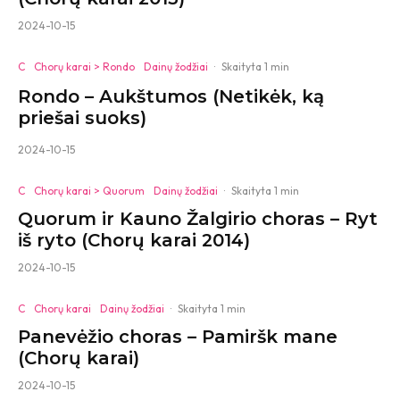
2024-10-15
C
Chorų karai > Rondo
Dainų žodžiai
·
Skaityta 1 min
Rondo – Aukštumos (Netikėk, ką
priešai suoks)
2024-10-15
C
Chorų karai > Quorum
Dainų žodžiai
·
Skaityta 1 min
Quorum ir Kauno Žalgirio choras – Ryt
iš ryto (Chorų karai 2014)
2024-10-15
C
Chorų karai
Dainų žodžiai
·
Skaityta 1 min
Panevėžio choras – Pamiršk mane
(Chorų karai)
2024-10-15