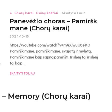
C
Chorų karai
Dainų žodžiai
·
Skaityta 1 min
Panevėžio choras – Pamiršk
mane (Chorų karai)
2024-10-15
https://youtube.com/watch?v=m4XlwuU8eK0
Pamiršk mane, pamiršk mane, svajotą ir mylėtą,
Pamiršk mane kaip sapną pamiršti. Ir slėnį tą, ir slėnį
tą, kaip...
u
SKAITYTI TOLIAU
s – Memory (Chorų karai)