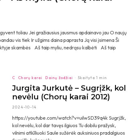
nt toliau Jei gražiausius jausmus apdainavo jau O naujų
dau vis tiek Ir užgims daina paprasta Ją visi įsimena Ši
 naktyje skambės Aš taip myliu, nedrąsu kalbėti Aš taip
C
Chorų karai
Dainų žodžiai
·
Skaityta 1 min
Jurgita Jurkutė – Sugrįžk, kol
nevėlu (Chorų karai 2012)
2024-10-14
https://youtube.com/watch?v=uilwSD39q4k Sugrįžk,
kol nevėlu, kol dar tavęs ilgiuos Tu dobilu pražysk,
vilnimi atliūliuoki Saule sužėrėk auksiniuos pradalgiuos