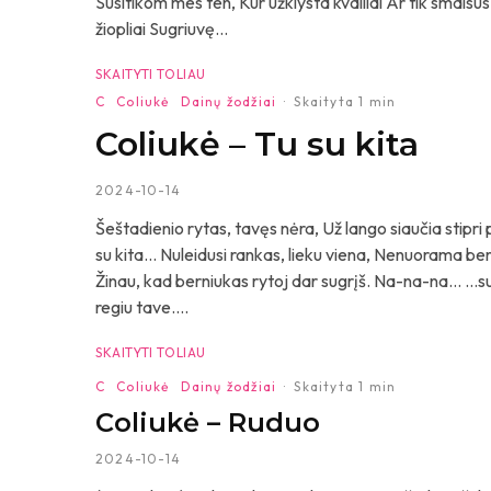
Susitikom mes ten, Kur užklysta kvailiai Ar tik smalsūs
žiopliai Sugriuvę...
SKAITYTI TOLIAU
C
Coliukė
Dainų žodžiai
·
Skaityta 1 min
Coliukė – Tu su kita
2024-10-14
Šeštadienio rytas, tavęs nėra, Už lango siaučia stipr
su kita… Nuleidusi rankas, lieku viena, Nenuorama bern
Žinau, kad berniukas rytoj dar sugrįš. Na-na-na… …su 
regiu tave....
SKAITYTI TOLIAU
C
Coliukė
Dainų žodžiai
·
Skaityta 1 min
Coliukė – Ruduo
2024-10-14