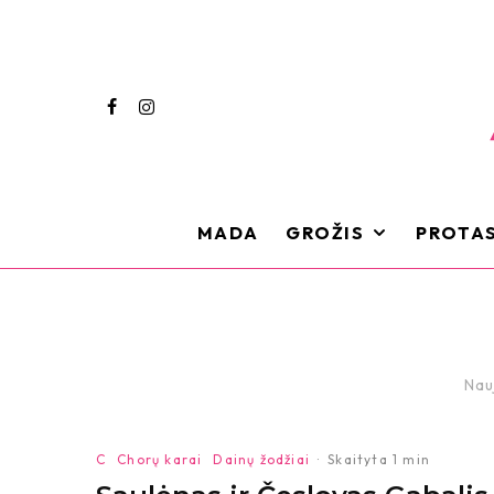
MADA
GROŽIS
PROTAS
Nau
C
Chorų karai
Dainų žodžiai
·
Skaityta 1 min