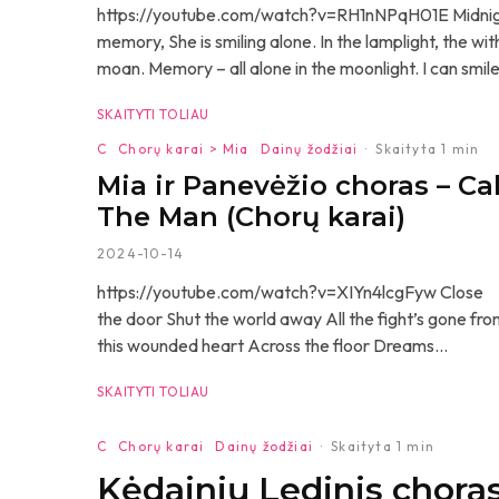
https://youtube.com/watch?v=RH1nNPqH01E Midnight
memory, She is smiling alone. In the lamplight, the wi
moan. Memory – all alone in the moonlight. I can smile a
SKAITYTI TOLIAU
C
Chorų karai > Mia
Dainų žodžiai
·
Skaityta 1 min
Mia ir Panevėžio choras – Cal
The Man (Chorų karai)
2024-10-14
https://youtube.com/watch?v=XIYn4lcgFyw Close
the door Shut the world away All the fight’s gone fr
this wounded heart Across the floor Dreams...
SKAITYTI TOLIAU
C
Chorų karai
Dainų žodžiai
·
Skaityta 1 min
Kėdainių Ledinis choras