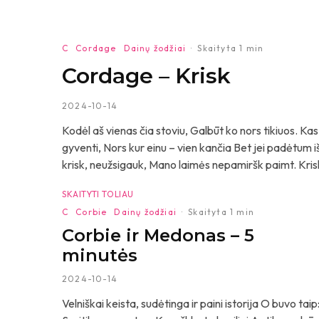
C
Cordage
Dainų žodžiai
·
Skaityta 1 min
Cordage – Krisk
2024-10-14
Kodėl aš vienas čia stoviu, Galbūt ko nors tikiuos. Ka
gyventi, Nors kur einu – vien kančia Bet jei padėtum iš
krisk, neužsigauk, Mano laimės nepamiršk paimt. Krisk
SKAITYTI TOLIAU
C
Corbie
Dainų žodžiai
·
Skaityta 1 min
Corbie ir Medonas – 5
minutės
2024-10-14
Velniškai keista, sudėtinga ir paini istorija O buvo taip