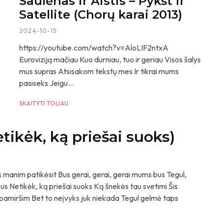
Saulėnas ir Aistis – Pykšt ir
Satellite (Chorų karai 2013)
2024-10-15
https://youtube.com/watch?v=AloLIF2ntxA
Euroviziją mačiau Kuo durniau, tuo ir geriau Visos šalys
mus supras Atsisakom tekstų mes Ir tikrai mums
pasiseks Jeigu...
.
SKAITYTI TOLIAU
n
ikėk, ką priešai suoks)
nim patikėsit Bus gerai, gerai, gerai mums bus Tegul,
pus Netikėk, ką priešai suoks Ką šnekės tau svetimi Šis
 pamiršim Bet to neįvyks juk niekada Tegul gelmė taps