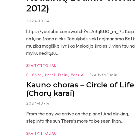
2012)
2024-10-14
https://youtube.com/watch?v=A3q8U0_m_7c Kaip gyve
natų neišrado nieks Tobulybės siekt neįmanoma Bet ban
muzika magiška, lyriška Melodija širdies Ji vien tau
myliu, nedrąsu...
SKAITYTI TOLIAU
C
Chorų karai
Dainų žodžiai
·
Skaityta 1 min
Kauno choras – Circle of Life
(Chorų karai)
2024-10-14
From the day we arrive on the planet And blinking,
step into the sun There’s more to be seen than...
SKAITYTI TOLIAU