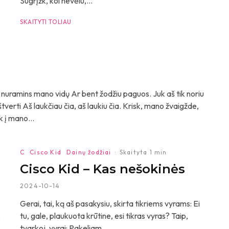
Sugrįžk, kol nevėlu,...
SKAITYTI TOLIAU
s nuramins mano vidų Ar bent žodžiu paguos. Juk aš tik noriu
tverti Aš laukčiau čia, aš laukiu čia. Krisk, mano žvaigžde,
 į mano...
C
Cisco Kid
Dainų žodžiai
·
Skaityta 1 min
Cisco Kid – Kas nešokinės
2024-10-14
Gerai, tai, ką aš pasakysiu, skirta tikriems vyrams: Ei
tu, gale, plaukuota krūtine, esi tikras vyras? Taip,
:
tvarkoj, vyrai: Pakeliam...