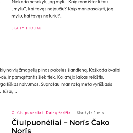
.
Niekada nesakyk, jog myli… Kaip man ištarti tau
„myliu“, kai tavęs nejaučiu? Kaip man pasakyti, jog
myliu, kai tavęs neturiu?...
SKAITYTI TOLIAU
naivių žmogelių pilnos pakelės šiandieną. Kažkada kvailai
ė, ir pamąstantis šiek tiek. Kai atėjo laikas reikštis,
ergaitiškas naivumas. Supratau, man ratą meta vyriškasis
Tūsai,...
C
Čiulpuonėliai
Dainų žodžiai
·
Skaityta 1 min
Čiulpuonėliai – Noris Čako
Noris