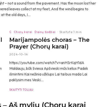
 – not a sound from the pavement. Has the moon lost her
thered leaves collect at my feet, And the wind begins to
t the old days, I...
C
Chorų karai
Dainų žodžiai
·
Skaityta 1 min
l
Marijampolės choras – The
Prayer (Chorų karai)
2024-10-14
https://youtube.com/watch?v=anHSrKqH1dA
om
Maldauju, būk šviesa Apšvieski mūs kelius Padėk
išmintimi Kai nežinia užklups Lai tai bus mada Lai
paklysim mes Veski...
SKAITYTI TOLIAU
 – Aš myliu (Chorų karai