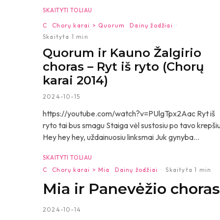
SKAITYTI TOLIAU
C
Chorų karai > Quorum
Dainų žodžiai
·
Skaityta 1 min
Quorum ir Kauno Žalgirio
choras – Ryt iš ryto (Chorų
karai 2014)
2024-10-15
https://youtube.com/watch?v=PUlgTpx2Aac Ryt iš
ryto tai bus smagu Staiga vėl sustosiu po tavo krepši
Hey hey hey, uždainuosiu linksmai Juk gynyba...
SKAITYTI TOLIAU
C
Chorų karai > Mia
Dainų žodžiai
·
Skaityta 1 min
Mia ir Panevėžio chora
2024-10-14