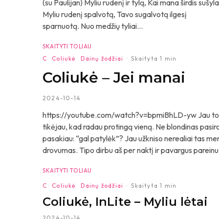
(su Paulijan) Myliu rudenį ir tylą, Kai mana širdis sušyla
Myliu rudenį spalvotą, Tavo sugalvotą ilgesį
sparnuotą. Nuo medžių tyliai...
SKAITYTI TOLIAU
C
Coliukė
Dainų žodžiai
·
Skaityta 1 min
Coliukė – Jei manai
2024-10-14
https://youtube.com/watch?v=bpmiBhLD-yw Jau tokių 
tikėjau, kad radau protingą vieną. Ne blondinas pasirod
pasakiau: “gal patylėk”? Jau užkniso nerealiai tas m
drovumas. Tipo dirbu aš per naktį ir pavargus pareinu. 
SKAITYTI TOLIAU
C
Coliukė
Dainų žodžiai
·
Skaityta 1 min
Coliukė, InLite – Myliu lėtai
2024-10-14