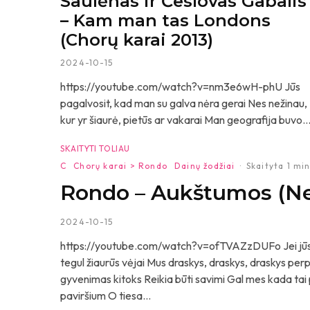
Saulėnas ir Česlovas Gabalis
– Kam man tas Londons
(Chorų karai 2013)
2024-10-15
https://youtube.com/watch?v=nm3e6wH-phU Jūs
pagalvosit, kad man su galva nėra gerai Nes nežinau,
kur yr šiaurė, pietūs ar vakarai Man geografija buvo..
SKAITYTI TOLIAU
C
Chorų karai > Rondo
Dainų žodžiai
·
Skaityta 1 mi
Rondo – Aukštumos (Net
2024-10-15
https://youtube.com/watch?v=ofTVAZzDUFo Jei jūs ma
tegul žiaurūs vėjai Mus draskys, draskys, draskys per
gyvenimas kitoks Reikia būti savimi Gal mes kada tai
paviršium O tiesa...