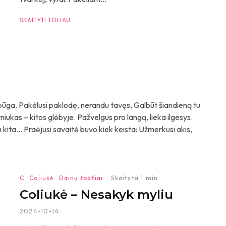
SKAITYTI TOLIAU
i pūga. Pakėlusi paklodę, nerandu tavęs, Galbūt šiandieną tu
iukas – kitos glėbyje. Pažvelgus pro langą, lieka ilgesys.
kita… Praėjusi savaitė buvo kiek keista: Užmerkusi akis,
C
Coliukė
Dainų žodžiai
·
Skaityta 1 min
Coliukė – Nesakyk myliu
2024-10-14