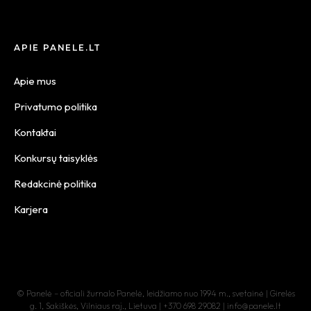
APIE PANELE.LT
Apie mus
Privatumo politika
Kontaktai
Konkursų taisyklės
Redakcinė politika
Karjera
© Panelė – oficiali žurnalo Panelė, leidžiamo nuo 1994 m., svetainė | Girelės
g. 1, Sakiškės, Vilniaus raj., Lietuva | +370 698 29082 | info@panele.lt