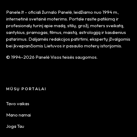
Panele.lt
– oficiali žurnalo Panelė, leidžiamo nuo
1994 m.
,
internetinė svetainė moterims. Portale rasite patikimą ir
profesionalų turinį apie madą, stilių, grožį, moters sveikatą,
santykius, pramogas, filmus, maistą, astrologiją ir kasdienius
patarimus. Dalijamės redakcijos patirtimi, ekspertų įžvalgomis
bei įkvepiančiomis Lietuvos ir pasaulio moterų istorijomis.
© 1994–2026 Panelė Visos teisės saugomos.
MŪSŲ PORTALAI
Tavo vaikas
Mano namai
Joga Tau