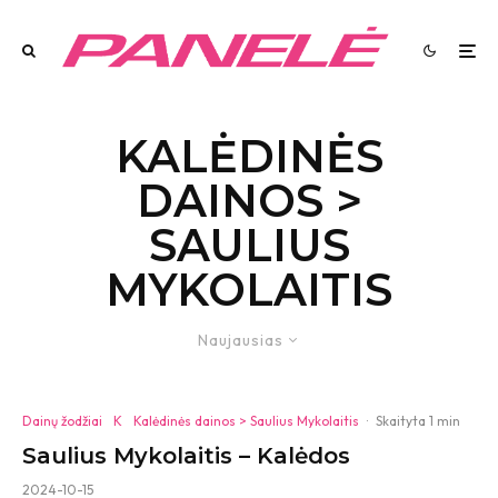
KALĖDINĖS
DAINOS >
SAULIUS
MYKOLAITIS
Naujausias
Dainų žodžiai
K
Kalėdinės dainos > Saulius Mykolaitis
·
Skaityta 1 min
Saulius Mykolaitis – Kalėdos
2024-10-15